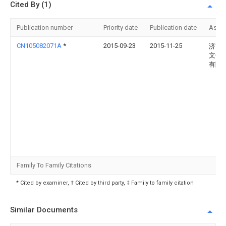
Cited By (1)
Publication number
Priority date
Publication date
Assi
CN105082071A
*
2015-09-23
2015-11-25
济南
文化
有限
Family To Family Citations
* Cited by examiner, † Cited by third party, ‡ Family to family citation
Similar Documents