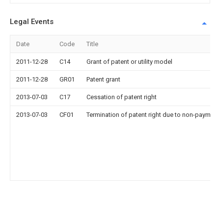
Legal Events
Date
Code
Title
2011-12-28
C14
Grant of patent or utility model
2011-12-28
GR01
Patent grant
2013-07-03
C17
Cessation of patent right
2013-07-03
CF01
Termination of patent right due to non-payment