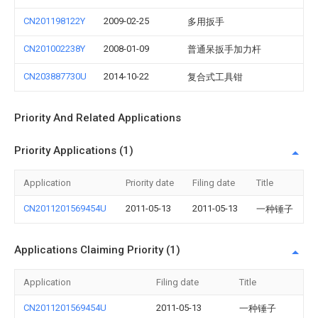
CN201198122Y
2009-02-25
多用扳手
CN201002238Y
2008-01-09
普通呆扳手加力杆
CN203887730U
2014-10-22
复合式工具钳
Priority And Related Applications
Priority Applications (1)
Application
Priority date
Filing date
Title
CN2011201569454U
2011-05-13
2011-05-13
一种锤子
Applications Claiming Priority (1)
Application
Filing date
Title
CN2011201569454U
2011-05-13
一种锤子