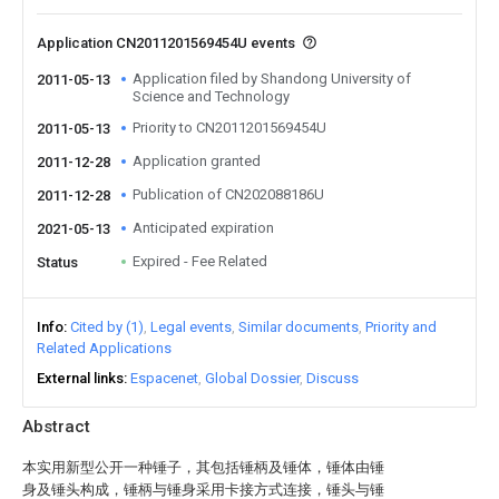
Application CN2011201569454U events
Application filed by Shandong University of
2011-05-13
Science and Technology
Priority to CN2011201569454U
2011-05-13
Application granted
2011-12-28
Publication of CN202088186U
2011-12-28
Anticipated expiration
2021-05-13
Expired - Fee Related
Status
Info
Cited by (1)
Legal events
Similar documents
Priority and
Related Applications
External links
Espacenet
Global Dossier
Discuss
Abstract
本实用新型公开一种锤子，其包括锤柄及锤体，锤体由锤
身及锤头构成，锤柄与锤身采用卡接方式连接，锤头与锤