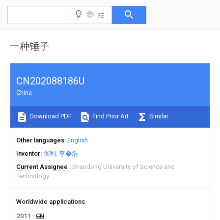
一种锤子
CN202088186U
China
Download PDF
Find Prior Art
Similar
Other languages
English
Inventor
张利
李�浩
Current Assignee
Shandong University of Science and
Technology
Worldwide applications
2011
CN