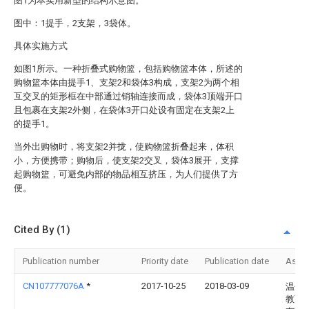
图1为本实用新型的结构示意图。
图中：1提手，2支架，3袋体。
具体实施方式
如图1所示。一种折叠式购物篮，包括购物篮本体，所述的
购物篮本体由提手1、支架2和袋体3构成，支架2为两个相
互交叉的矩形框在中部通过销轴连接而成，袋体3顶端开口
且包裹在支架2外侧，在袋体3开口处设有固定在支架2上
的提手1。
当外出购物时，将支架2并拢，使购物篮折叠起来，体积
小，方便携带；购物后，使支架2交叉，袋体3展开，支撑
起购物篮，可避免内部的物品相互挤压，为人们提供了方
便。
Cited By (1)
Publication number
Priority date
Publication date
Assi
CN107777076A
*
2017-10-25
2018-03-09
温州
教育