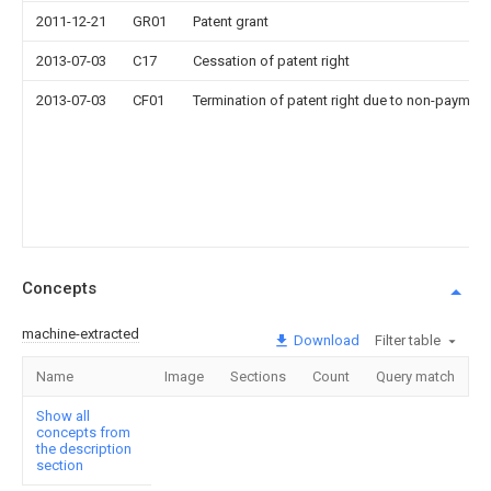
2011-12-21
GR01
Patent grant
2013-07-03
C17
Cessation of patent right
2013-07-03
CF01
Termination of patent right due to non-payment
Concepts
machine-extracted
Download
Filter table
Name
Image
Sections
Count
Query match
Show all
concepts from
the description
section