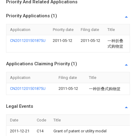
Priority And Related Applications
Priority Applications (1)
Application
Priority date
Filing date
Title
CN2011201501875U
2011-05-12
2011-05-12
一种折叠
式购物篮
Applications Claiming Priority (1)
Application
Filing date
Title
CN2011201501875U
2011-05-12
一种折叠式购物篮
Legal Events
Date
Code
Title
2011-12-21
C14
Grant of patent or utility model