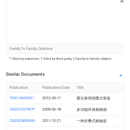
有限
Family To Family Citations
* Cited by examiner, † Cited by third party, ‡ Family to family citation
Similar Documents
Publication
Publication Date
Title
TWD146995S1
2012-05-11
嬰兒車用摺疊式骨架
CN201207997Y
2009-03-18
多功能环保购物袋
CN202080504U
2011-12-21
一种折叠式购物篮