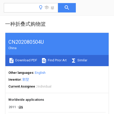
一种折叠式购物篮
CN202080504U
China
Download PDF
Find Prior Art
Similar
Other languages
English
Inventor
郭堃
Current Assignee
Individual
Worldwide applications
2011
CN