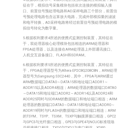
征在于，模拟信号采集模块包括依次连接的模拟输入接
口、前置信号预处理电路和AD采样电路三个部分，前置信
号预处理电路包含运算放大电路，完成外部模拟量的滤波
和电平转换，AD采样电路将经过前置信号预处理电路的模
拟信号转化为数字量。
5.根据权利要求4所述的便携式监测控制装置，其特征在
于，双处理器核心处理模块包括相连的ARM处理器和
FPGA处理器，以及连接在ARM处理器上外部通讯接口、
人机交互设备接口、FLASH和SDRAM。
6.根据权利要求5所述的便携式监测控制装置，其特征在
于，FPGA处理器型号为Altera EP2C8Q208C8N，ARM处理
器型号为Sangsung S3C2440，其中，FPGA与ARM通过
ARM数据端口DATA0～DATA15和地址端口ADDR1～
ADDR15以及ADDR4相连；ARM处理器的数据端口DATA0
～DATA15和地址端口ADDR2～ADDR14以及ADDR24和
ADDR25同时与SDRAM的数据端口和地址端口相连；ARM
处理器的数据端口DATA0～DATA15和地址端口ADDR0～
ADDR19同时与FLASH的数据端口和地址端口相连；ARM
的TSYM、TSYP、TSXM、TSXP与触摸屏接口相连，GPC2
与GPC3与光纤接口相连，GPE3与GPE4与NCUC标准现场
总线接接口相连，TXD0与TXD1与串口相连，XDP0、