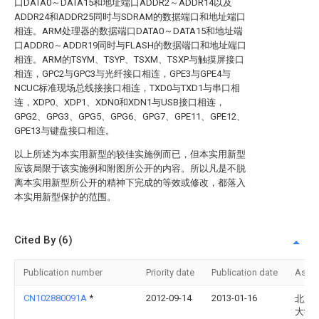
口DATA0～DATA15和地址端口ADDR2～ADDR14以及
ADDR24和ADDR25同时与SDRAM的数据端口和地址端口
相连。ARM处理器的数据端口DATA0～DATA15和地址端
口ADDR0～ADDR19同时与FLASH的数据端口和地址端口
相连。ARM的TSYM、TSYP、TSXM、TSXP与触摸屏接口
相连，GPC2与GPC3与光纤接口相连，GPE3与GPE4与
NCUC标准现场总线接接口相连，TXD0与TXD1与串口相
连，XDP0、XDP1、XDN0和XDN1与USB接口相连，
GPG2、GPG3、GPG5、GPG6、GPG7、GPE11、GPE12、
GPE13与键盘接口相连。
以上所述为本实用新型的较佳实施例而已，但本实用新型
应该局限于该实施例和附图所公开的内容。所以凡是不脱
离本实用新型所公开的精神下完成的等效或修改，都落入
本实用新型保护的范围。
Cited By (6)
Publication number
Priority date
Publication date
Assi
CN102880091A
*
2012-09-14
2013-01-16
北京
大学