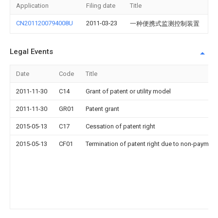
Application
Filing date
Title
CN2011200794008U
2011-03-23
一种便携式监测控制装置
Legal Events
Date
Code
Title
2011-11-30
C14
Grant of patent or utility model
2011-11-30
GR01
Patent grant
2015-05-13
C17
Cessation of patent right
2015-05-13
CF01
Termination of patent right due to non-payment