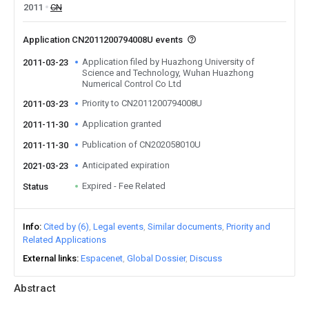
2011
CN
Application CN2011200794008U events
Application filed by Huazhong University of
2011-03-23
Science and Technology, Wuhan Huazhong
Numerical Control Co Ltd
Priority to CN2011200794008U
2011-03-23
Application granted
2011-11-30
Publication of CN202058010U
2011-11-30
Anticipated expiration
2021-03-23
Expired - Fee Related
Status
Info
Cited by (6)
Legal events
Similar documents
Priority and
Related Applications
External links
Espacenet
Global Dossier
Discuss
Abstract