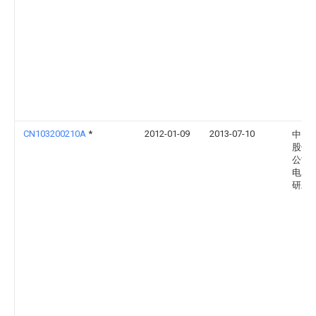
CN103200210A
*
2012-01-09
2013-07-10
中国
股份
公司
电力
研发