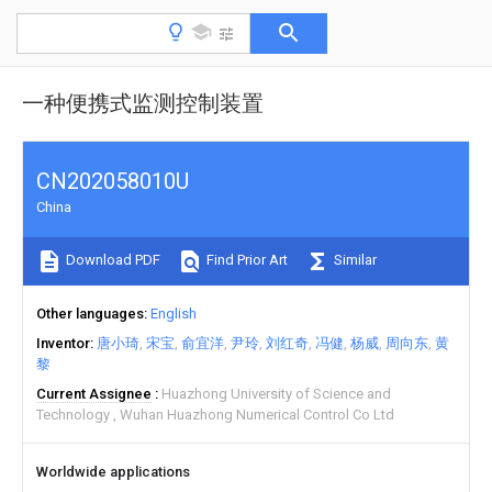
一种便携式监测控制装置
CN202058010U
China
Download PDF
Find Prior Art
Similar
Other languages
English
Inventor
唐小琦
宋宝
俞宜洋
尹玲
刘红奇
冯健
杨威
周向东
黄
黎
Current Assignee
Huazhong University of Science and
Technology
Wuhan Huazhong Numerical Control Co Ltd
Worldwide applications