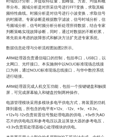
时域统计分析，并提取特征量，如峰值、方差、均值和概
率分布。频域分析是对所采信号进行FFT变换，求取其幅
频特性曲线。时频分析是对信号进行小波变换，求取信号
的时频谱。专家诊断是根据数字滤波，信号时域分析，信
号频域分析，信号时频分析分析处理所得数据，结合专家
判断策略实现故障诊断，同时，通过对数据的不断积累，
将先前未考虑的故障形式和解决方法扩充进专家系统。
数据信息处理与分析流程图如图2所示。
ARM处理器负责通信端口的控制，包括串口，USB口，以
太网口、光纤接口。本实施例中以NCUC标准现场总线接
口为例，通过NCUC标准现场总线接口，与华中数控系统
进行链接。
ARM处理器完成人机交互功能，包括一个按键键盘和触摸
屏，可完成屏幕输入和键盘控制两种操作。
电源管理模块采用多模块多电平供电方式，将装置的功耗
降到最低，所包含的电平有+12v、-12v、+5v、+3.3v。
+12v与-12v负责前置信号预处理电路的供电，+5v作为AD
芯片的供电电压和参考电压以及运算放大器的参考电压，
+3.3v负责双处理器核心处理模块的供电。