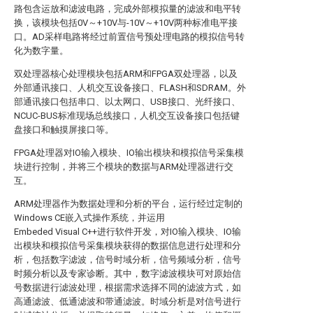
路包含运放和滤波电路，完成外部模拟量的滤波和电平转
换，该模块包括0V～+10V与-10V～+10V两种标准电平接
口。AD采样电路将经过前置信号预处理电路的模拟信号转
化为数字量。
双处理器核心处理模块包括ARM和FPGA双处理器，以及
外部通讯接口、人机交互设备接口、FLASH和SDRAM。外
部通讯接口包括串口、以太网口、USB接口、光纤接口、
NCUC-BUS标准现场总线接口，人机交互设备接口包括键
盘接口和触摸屏接口等。
FPGA处理器对IO输入模块、IO输出模块和模拟信号采集模
块进行控制，并将三个模块的数据与ARM处理器进行交
互。
ARM处理器作为数据处理和分析的平台，运行经过定制的
Windows CE嵌入式操作系统，并运用
Embeded Visual C++进行软件开发，对IO输入模块、IO输
出模块和模拟信号采集模块获得的数据信息进行处理和分
析，包括数字滤波，信号时域分析，信号频域分析，信号
时频分析以及专家诊断。其中，数字滤波模块可对原始信
号数据进行滤波处理，根据需求选择不同的滤波方式，如
高通滤波、低通滤波和带通滤波。时域分析是对信号进行