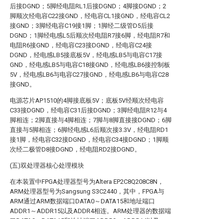
后接DGND；5脚经电阻RL1后接DGND；4脚接DGND；2
脚顺次经电容C22接GND，经电容CL1接GND，经电容CL2
接GND；3脚经电容C19接1脚；1脚经二级管D5后接
DGND；1脚经电感L5后顺次经电阻R7接6脚，经电阻R7和
电阻R6接GND，经电容C23接DGND，经电容C24接
DGND，经电感LB5接底板5V，经电感LB5与电容C17接
GND，经电感LB5与电容C18接GND，经电感LB6接控制板
5V，经电感LB6与电容C27接GND，经电感LB6与电容C28
接GND。
电源芯片AP1510的4脚接底板5V；底板5V经顺次经电容
C33接DGND，经电容C31后接DGND；3脚经电阻R12与4
脚相连；2脚直接与4脚相连；7脚与8脚直接接DGND；6脚
直接与5脚相连；6脚经电感L6后顺次接3.3V，经电阻RD1
接1脚，经电容C32接DGND，经电容C34接DGND；1脚顺
次经二极管D8接DGND，经电阻RD2接DGND。
(五)双处理器核心处理模块
在本装置中FPGA处理器型号为Altera EP2C8Q208C8N，
ARM处理器型号为Sangsung S3C2440，其中，FPGA与
ARM通过ARM数据端口DATA0～DATA15和地址端口
ADDR1～ADDR15以及ADDR4相连。ARM处理器的数据端