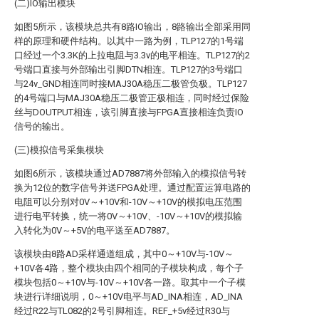
(二)IO输出模块
如图5所示，该模块总共有8路IO输出，8路输出全部采用同
样的原理和硬件结构。以其中一路为例，TLP127的1号端
口经过一个3.3K的上拉电阻与3.3v的电平相连。TLP127的2
号端口直接与外部输出引脚DTN相连。TLP127的3号端口
与24v_GND相连同时接MAJ30A稳压二极管负极。TLP127
的4号端口与MAJ30A稳压二极管正极相连，同时经过保险
丝与DOUTPUT相连，该引脚直接与FPGA直接相连负责IO
信号的输出。
(三)模拟信号采集模块
如图6所示，该模块通过AD7887将外部输入的模拟信号转
换为12位的数字信号并送FPGA处理。通过配置运算电路的
电阻可以分别对0V～+10V和-10V～+10V的模拟电压范围
进行电平转换，统一将0V～+10V、-10V～+10V的模拟输
入转化为0V～+5V的电平送至AD7887。
该模块由8路AD采样通道组成，其中0～+10V与-10V～
+10V各4路，整个模块由四个相同的子模块构成，每个子
模块包括0～+10V与-10V～+10V各一路。取其中一个子模
块进行详细说明，0～+10V电平与AD_INA相连，AD_INA
经过R22与TL082的2号引脚相连。REF_+5v经过R30与