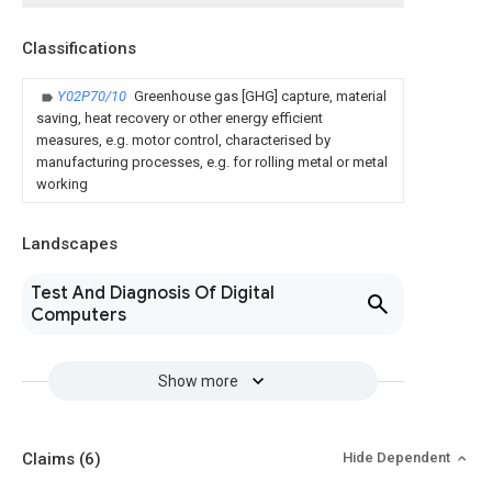
Classifications
Y02P70/10
Greenhouse gas [GHG] capture, material
saving, heat recovery or other energy efficient
measures, e.g. motor control, characterised by
manufacturing processes, e.g. for rolling metal or metal
working
Landscapes
Test And Diagnosis Of Digital
Computers
Show more
Claims
(6)
Hide Dependent