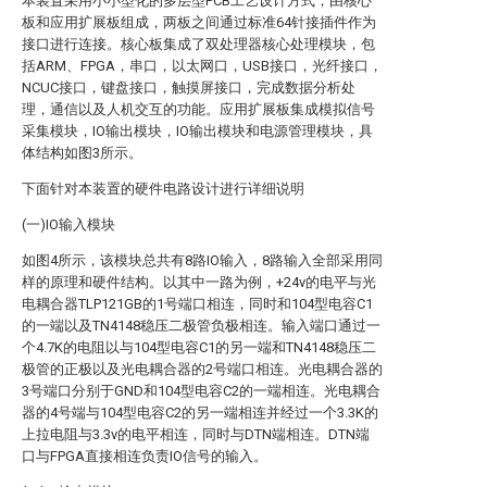
本装置采用小小型化的多层型PCB工艺设计方式，由核心
板和应用扩展板组成，两板之间通过标准64针接插件作为
接口进行连接。核心板集成了双处理器核心处理模块，包
括ARM、FPGA，串口，以太网口，USB接口，光纤接口，
NCUC接口，键盘接口，触摸屏接口，完成数据分析处
理，通信以及人机交互的功能。应用扩展板集成模拟信号
采集模块，IO输出模块，IO输出模块和电源管理模块，具
体结构如图3所示。
下面针对本装置的硬件电路设计进行详细说明
(一)IO输入模块
如图4所示，该模块总共有8路IO输入，8路输入全部采用同
样的原理和硬件结构。以其中一路为例，+24v的电平与光
电耦合器TLP121GB的1号端口相连，同时和104型电容C1
的一端以及TN4148稳压二极管负极相连。输入端口通过一
个4.7K的电阻以与104型电容C1的另一端和TN4148稳压二
极管的正极以及光电耦合器的2号端口相连。光电耦合器的
3号端口分别于GND和104型电容C2的一端相连。光电耦合
器的4号端与104型电容C2的另一端相连并经过一个3.3K的
上拉电阻与3.3v的电平相连，同时与DTN端相连。DTN端
口与FPGA直接相连负责IO信号的输入。