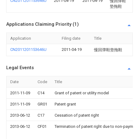
CN2011201153646U
2011-04-19
2011-04-19
慢回弹鞋
垫拖鞋
Applications Claiming Priority (1)
Application
Filing date
Title
CN2011201153646U
2011-04-19
慢回弹鞋垫拖鞋
Legal Events
Date
Code
Title
2011-11-09
C14
Grant of patent or utility model
2011-11-09
GR01
Patent grant
2013-06-12
C17
Cessation of patent right
2013-06-12
CF01
Termination of patent right due to non-payment