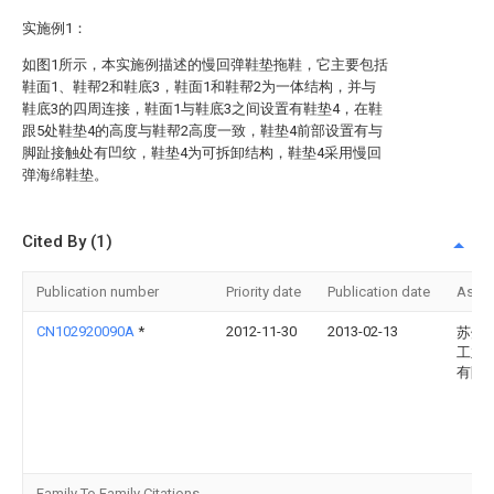
实施例1：
如图1所示，本实施例描述的慢回弹鞋垫拖鞋，它主要包括
鞋面1、鞋帮2和鞋底3，鞋面1和鞋帮2为一体结构，并与
鞋底3的四周连接，鞋面1与鞋底3之间设置有鞋垫4，在鞋
跟5处鞋垫4的高度与鞋帮2高度一致，鞋垫4前部设置有与
脚趾接触处有凹纹，鞋垫4为可拆卸结构，鞋垫4采用慢回
弹海绵鞋垫。
Cited By (1)
Publication number
Priority date
Publication date
Assi
CN102920090A
*
2012-11-30
2013-02-13
苏州
工业
有限
Family To Family Citations