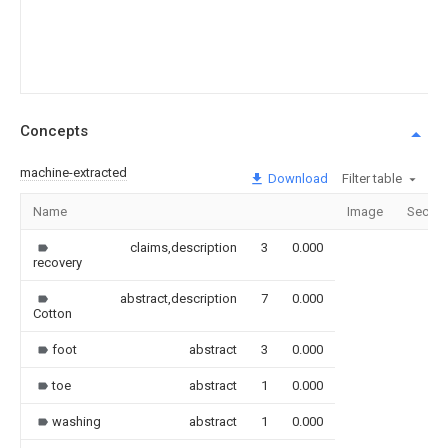
Concepts
machine-extracted
Download
Filter table
Name
Image
Sectio
claims,description
3
0.000
recovery
abstract,description
7
0.000
Cotton
foot
abstract
3
0.000
toe
abstract
1
0.000
washing
abstract
1
0.000