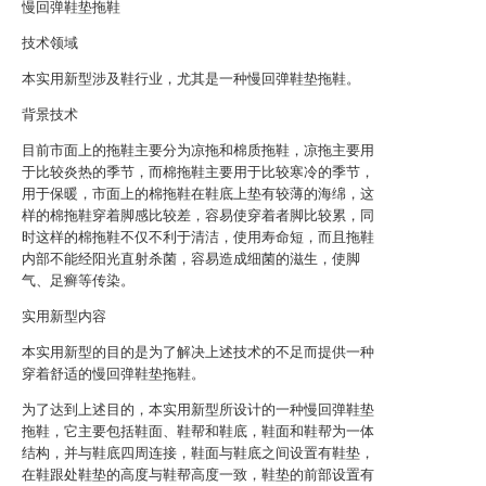
慢回弹鞋垫拖鞋
技术领域
本实用新型涉及鞋行业，尤其是一种慢回弹鞋垫拖鞋。
背景技术
目前市面上的拖鞋主要分为凉拖和棉质拖鞋，凉拖主要用
于比较炎热的季节，而棉拖鞋主要用于比较寒冷的季节，
用于保暖，市面上的棉拖鞋在鞋底上垫有较薄的海绵，这
样的棉拖鞋穿着脚感比较差，容易使穿着者脚比较累，同
时这样的棉拖鞋不仅不利于清洁，使用寿命短，而且拖鞋
内部不能经阳光直射杀菌，容易造成细菌的滋生，使脚
气、足癣等传染。
实用新型内容
本实用新型的目的是为了解决上述技术的不足而提供一种
穿着舒适的慢回弹鞋垫拖鞋。
为了达到上述目的，本实用新型所设计的一种慢回弹鞋垫
拖鞋，它主要包括鞋面、鞋帮和鞋底，鞋面和鞋帮为一体
结构，并与鞋底四周连接，鞋面与鞋底之间设置有鞋垫，
在鞋跟处鞋垫的高度与鞋帮高度一致，鞋垫的前部设置有