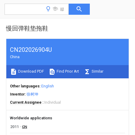
慢回弹鞋垫拖鞋
CN202026904U
China
Download PDF
Find Prior Art
Similar
Other languages
English
Inventor
徐树坤
Current Assignee
Individual
Worldwide applications
2011
CN