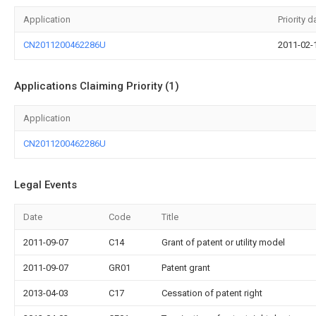
Application
Priority d
CN2011200462286U
2011-02-
Applications Claiming Priority (1)
Application
CN2011200462286U
Legal Events
Date
Code
Title
2011-09-07
C14
Grant of patent or utility model
2011-09-07
GR01
Patent grant
2013-04-03
C17
Cessation of patent right