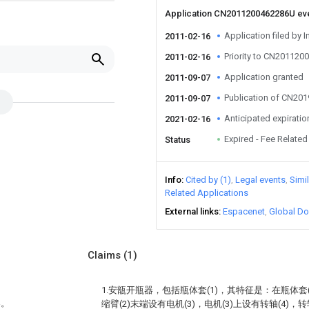
Application CN2011200462286U ev
Application filed by I
2011-02-16
Priority to CN20112
2011-02-16
Application granted
2011-09-07
Publication of CN20
2011-09-07
Anticipated expiratio
2021-02-16
Expired - Fee Related
Status
Info
Cited by (1)
Legal events
Simi
Related Applications
External links
Espacenet
Global Do
Claims
(1)
1.安瓿开瓶器，包括瓶体套(1)，其特征是：在瓶体套(
器。
缩臂(2)末端设有电机(3)，电机(3)上设有转轴(4)，转