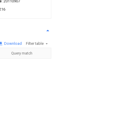
e
: 20110907
216
Download
Filter table
Query match