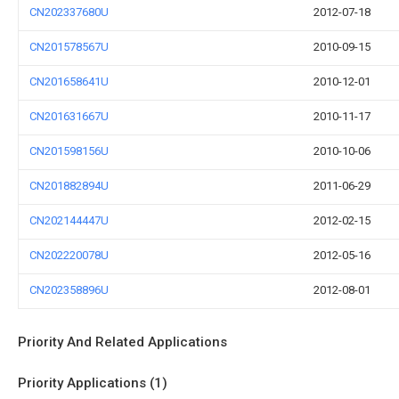
CN202337680U
2012-07-18
CN201578567U
2010-09-15
CN201658641U
2010-12-01
CN201631667U
2010-11-17
CN201598156U
2010-10-06
CN201882894U
2011-06-29
CN202144447U
2012-02-15
CN202220078U
2012-05-16
CN202358896U
2012-08-01
Priority And Related Applications
Priority Applications (1)