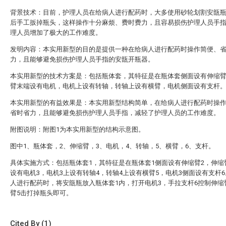
背景技术：目前，护理人员在给病人进行配药时，大多使用砂轮划割安瓿
后手工扳掉瓶头，这样操作十分麻烦、费时费力，且容易损伤护理人员手
理人员增加了极大的工作难度。
发明内容：本实用新型的目的是提供一种在给病人进行配药时操作简便、
力，且能够避免损伤护理人员手指的安瓿开瓶器。
本实用新型的技术方案是：包括瓶体套，其特征是在瓶体套侧面设有伸缩
臂末端设有电机，电机上设有转轴，转轴上设有横臂，电机侧面设有支杆
本实用新型的有益效果是：本实用新型结构简单，在给病人进行配药时操
省时省力，且能够避免损伤护理人员手指，减轻了护理人员的工作难度。
附图说明：附图1为本实用新型的结构示意图。
图中1、瓶体套，2、伸缩臂，3、电机，4、转轴，5、横臂，6、支杆。
具体实施方式：包括瓶体套1，其特征是在瓶体套1侧面设有伸缩臂2，伸缩
设有电机3，电机3上设有转轴4，转轴4上设有横臂5，电机3侧面设有支杆
人进行配药时，将安瓿瓶放入瓶体套1内，打开电机3，手拉支杆6控制伸缩
臂5击打掉瓶头即可。
Cited By (1)