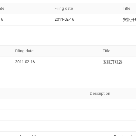
ate
Filing date
Title
16
2011-02-16
安瓿开
Filing date
Title
2011-02-16
安瓿开瓶器
Description