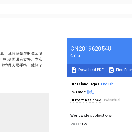
CN201962054U
体套，其特征是在瓶体套侧
China
，电机侧面设有支杆。本实
损伤护理人员手指，减轻了
Download PDF
Find Prior
Other languages
English
Inventor
张红
Current Assignee
Individual
Worldwide applications
2011
CN