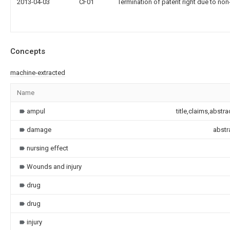
2013-04-03
CF01
Termination of patent right due to no
Concepts
machine-extracted
Name
ampul
title,claims,abstra
damage
abstr
nursing effect
Wounds and injury
drug
drug
injury