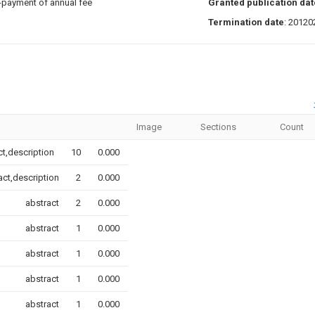
n-payment of annual fee
Granted publication dat
Termination date
: 20120
Image
Sections
Count
ct,description
10
0.000
act,description
2
0.000
abstract
2
0.000
abstract
1
0.000
abstract
1
0.000
abstract
1
0.000
abstract
1
0.000