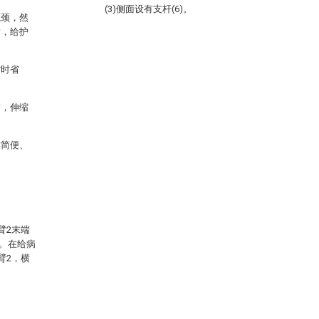
(3)侧面设有支杆(6)。
瓶颈，然
指，给护
省时省
臂，伸缩
。
作简便、
臂2末端
6。在给病
臂2，横