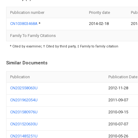
Publication number
Priority date
Pub
CN103803468A
*
2014-02-18
201
Family To Family Citations
* Cited by examiner, † Cited by third party, ‡ Family to family citation
Similar Documents
Publication
Publication Date
CN202558063U
2012-11-28
CN201962054U
2011-09-07
CN201580976U
2010-09-15
CN201520630U
2010-07-07
CN201485251U
2010-05-26