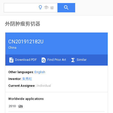
外阴肿瘤剪切器
CN201912182U
China
Download PDF
Find Prior Art
Similar
Other languages
English
Inventor
朱秀红
Current Assignee
Individual
Worldwide applications
2010
CN