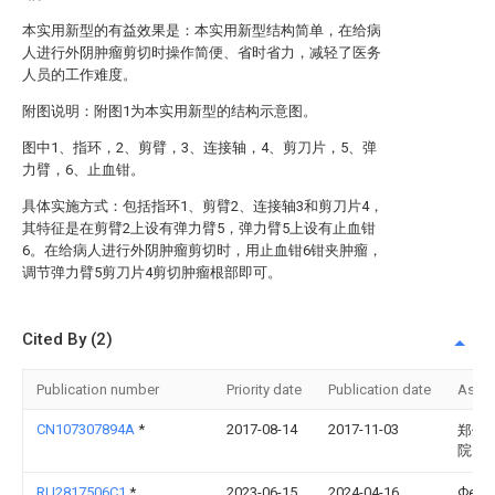
本实用新型的有益效果是：本实用新型结构简单，在给病
人进行外阴肿瘤剪切时操作简便、省时省力，减轻了医务
人员的工作难度。
附图说明：附图1为本实用新型的结构示意图。
图中1、指环，2、剪臂，3、连接轴，4、剪刀片，5、弹
力臂，6、止血钳。
具体实施方式：包括指环1、剪臂2、连接轴3和剪刀片4，
其特征是在剪臂2上设有弹力臂5，弹力臂5上设有止血钳
6。在给病人进行外阴肿瘤剪切时，用止血钳6钳夹肿瘤，
调节弹力臂5剪刀片4剪切肿瘤根部即可。
Cited By (2)
Publication number
Priority date
Publication date
Assi
CN107307894A
*
2017-08-14
2017-11-03
郑州
院
RU2817506C1
*
2023-06-15
2024-04-16
Феде