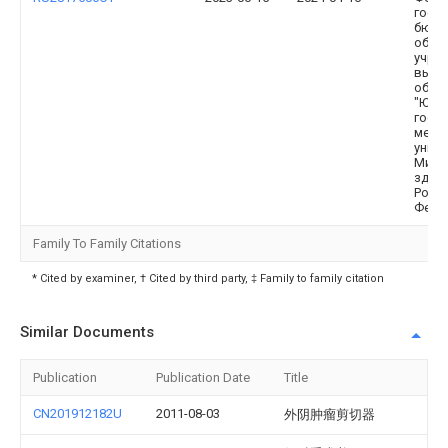
госу
бюдж
обра
учре
высш
обра
"Южн
госу
меди
унив
Мини
здра
Росс
Феде
Family To Family Citations
* Cited by examiner, † Cited by third party, ‡ Family to family citation
Similar Documents
Publication
Publication Date
Title
CN201912182U
2011-08-03
外阴肿瘤剪切器