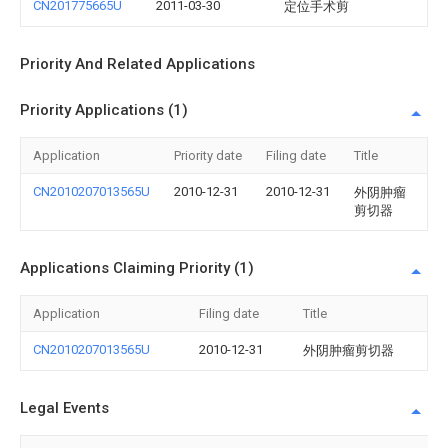
CN201775665U
2011-03-30
定位手术剪
Priority And Related Applications
Priority Applications (1)
Application
Priority date
Filing date
Title
CN2010207013565U
2010-12-31
2010-12-31
外阴肿瘤
剪切器
Applications Claiming Priority (1)
Application
Filing date
Title
CN2010207013565U
2010-12-31
外阴肿瘤剪切器
Legal Events