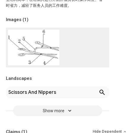
时省力，减轻了医务人员的工作难度。
Images (
1
)
Landscapes
Scissors And Nippers
Show more
Claims
(1)
Hide Dependent