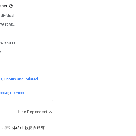
ents
ndividual
06761785U
1879700U
n
ts
Priority and Related
ssier
Discuss
Hide Dependent
是：在针体(2)上段侧面设有