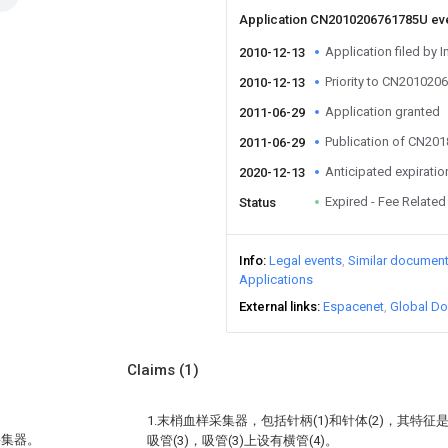
Application CN2010206761785U ev
Application filed by I
2010-12-13
Priority to CN20102
2010-12-13
Application granted
2011-06-29
Publication of CN20
2011-06-29
Anticipated expiratio
2020-12-13
Expired - Fee Related
Status
Info
Legal events
Similar documen
Applications
External links
Espacenet
Global Do
Claims
(1)
1.末梢血样采集器，包括针柄(1)和针体(2)，其特征
采集器。
吸管(3)，吸管(3)上设有横管(4)。