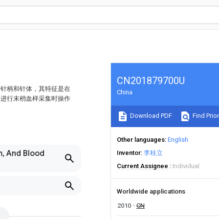
CN201879700U
括针柄和针体，其特征是在
China
人进行末梢血样采集时操作
Download PDF
Find Prior
Other languages
English
m, And Blood
Inventor
李桂立
Current Assignee
Individual
Worldwide applications
2010
CN