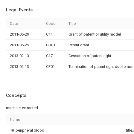
Legal Events
Date
Code
Title
2011-06-29
C14
Grant of patent or utility model
2011-06-29
GR01
Patent grant
2013-02-13
C17
Cessation of patent right
2013-02-13
CF01
Termination of patent right due to no
Concepts
machine-extracted
Name
peripheral blood
title