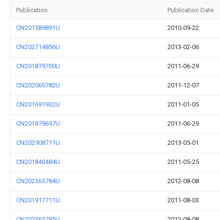
Publication
Publication Date
CN201589891U
2010-09-22
CN202714856U
2013-02-06
CN201879700U
2011-06-29
CN202060782U
2011-12-07
CN201691932U
2011-01-05
CN201879697U
2011-06-29
CN202908711U
2013-05-01
CN201840484U
2011-05-25
CN202365784U
2012-08-08
CN201917711U
2011-08-03
CN202365785U
2012-08-08