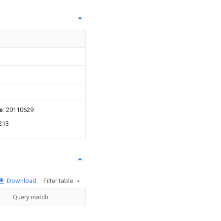
e
: 20110629
213
Download
Filter table
Query match