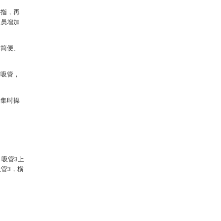
手指，再
人员增加
作简便、
有吸管，
采集时操
，吸管3上
管3，横