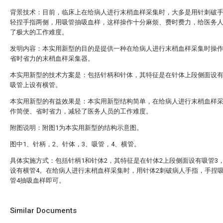
背景技术：目前，临床上在给病人进行末梢血样采集时，大多是用针刺破
轻捏手指两侧，用吸管抽吸血样，这样操作十分麻烦、费时费力，给医务
了极大的工作难度。
发明内容：本实用新型的目的是提供一种在给病人进行末梢血样采集时操
省时省力的末梢血样采集器。
本实用新型的技术方案是：包括针柄和针体，其特征是在针体上段侧面设
吸管上设有横管。
本实用新型的有益效果是：本实用新型结构简单，在给病人进行末梢血样
作简便、省时省力，减轻了医务人员的工作难度。
附图说明：附图1为本实用新型的结构示意图。
图中1、针柄，2、针体，3、吸管，4、横管。
具体实施方式：包括针柄1和针体2，其特征是在针体2上段侧面设有吸管3
设有横管4。在给病人进行末梢血样采集时，用针体2刺破病人手指，手捏吸
管4抽吸血样即可。
Similar Documents