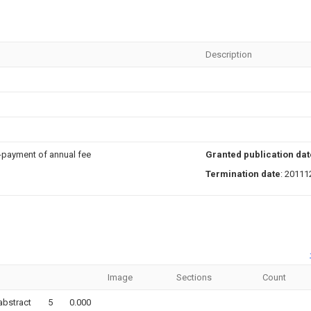
Description
n-payment of annual fee
Granted publication dat
Termination date
: 20111
Image
Sections
Count
,abstract
5
0.000