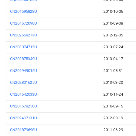
CN201595828U
2010-10-06
CN201572098U
2010-09-08
CN202568273U
2012-12-05
CN203074712U
2013-07-24
CN202875349U
2013-04-17
CN201949015U
2011-08-31
CN202801625U
2013-03-20
CN201642033U
2010-11-24
CN201578250U
2010-09-15
CN202437131U
2012-09-19
CN201879698U
2011-06-29