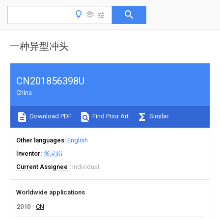
一种异型冲头
CN201856398U
China
Download PDF
Find Prior Art
Similar
Other languages
English
Inventor
张灵娟
Current Assignee
Individual
Worldwide applications
2010
CN