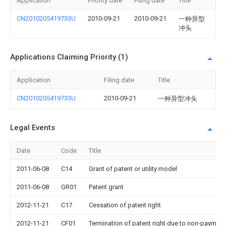
Application
Priority date
Filing date
Title
CN2010205419733U
2010-09-21
2010-09-21
一种异型
冲头
Applications Claiming Priority (1)
Application
Filing date
Title
CN2010205419733U
2010-09-21
一种异型冲头
Legal Events
Date
Code
Title
2011-06-08
C14
Grant of patent or utility model
2011-06-08
GR01
Patent grant
2012-11-21
C17
Cessation of patent right
2012-11-21
CF01
Termination of patent right due to non-payment