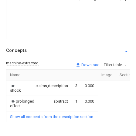
Concepts
machine-extracted
Download
Filter table
Name
Image
Sections
claims,description
3
0.000
shock
prolonged
abstract
1
0.000
effect
Show all concepts from the description section