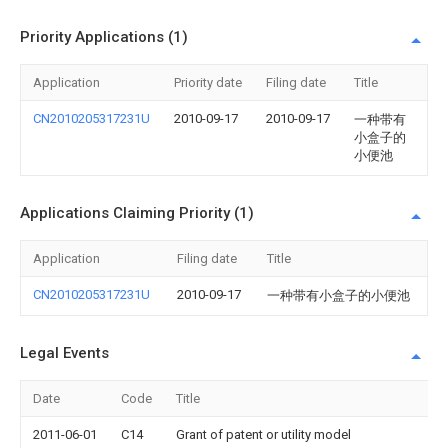
Priority Applications (1)
Application
Priority date
Filing date
Title
CN2010205317231U
2010-09-17
2010-09-17
一种带有
小盒子的
小便池
Applications Claiming Priority (1)
Application
Filing date
Title
CN2010205317231U
2010-09-17
一种带有小盒子的小便池
Legal Events
Date
Code
Title
2011-06-01
C14
Grant of patent or utility model