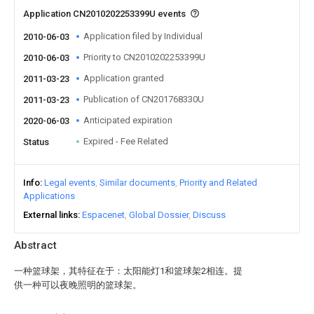
Application CN2010202253399U events
Application filed by Individual
2010-06-03
Priority to CN2010202253399U
2010-06-03
Application granted
2011-03-23
Publication of CN201768330U
2011-03-23
Anticipated expiration
2020-06-03
Expired - Fee Related
Status
Info
Legal events
Similar documents
Priority and Related
Applications
External links
Espacenet
Global Dossier
Discuss
Abstract
一种篮球架，其特征在于：太阳能灯1和篮球架2相连。提
供一种可以夜晚照明的篮球架。