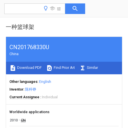
一种篮球架
CN201768330U
China
Download PDF
Find Prior Art
Similar
Other languages
English
Inventor
陈科铮
Current Assignee
Individual
Worldwide applications
2010
CN