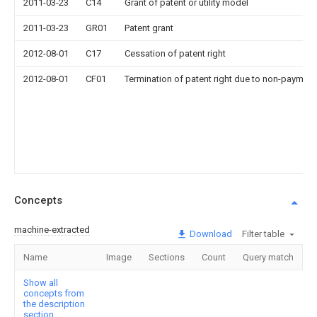
2011-03-23
C14
Grant of patent or utility model
2011-03-23
GR01
Patent grant
2012-08-01
C17
Cessation of patent right
2012-08-01
CF01
Termination of patent right due to non-payment
Concepts
machine-extracted
Download
Filter table
Name
Image
Sections
Count
Query match
Show all
concepts from
the description
section