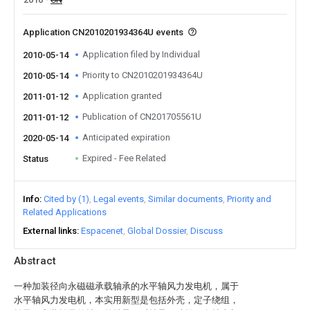
Application CN2010201934364U events
Application filed by Individual
2010-05-14
Priority to CN2010201934364U
2010-05-14
Application granted
2011-01-12
Publication of CN201705561U
2011-01-12
Anticipated expiration
2020-05-14
Expired - Fee Related
Status
Info
Cited by (1)
Legal events
Similar documents
Priority and
Related Applications
External links
Espacenet
Global Dossier
Discuss
Abstract
一种加装径向永磁磁承载轴承的水平轴风力发电机，属于
水平轴风力发电机，本实用新型是包括外壳，定子绕组，