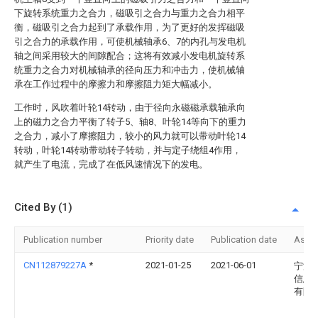
下旋转系统重力之合力，磁吸引之合力与重力之合力相平
衡，磁吸引之合力起到了承载作用，为了更好的发挥磁吸
引之合力的承载作用，可使机械轴承6、7的内孔与发电机
轴之间采用较大的间隙配合；这将有效减小发电机旋转系
统重力之合力对机械轴承的径向压力和冲击力，使机械轴
承在工作过程中的摩擦力和摩擦阻力矩大幅减小。
工作时，风吹着叶轮14转动，由于径向永磁磁承载轴承向
上的磁力之合力平衡了转子5、轴8、叶轮14等向下的重力
之合力，减小了摩擦阻力，较小的风力就可以带动叶轮14
转动，叶轮14转动带动转子转动，并与定子绕组4作用，
就产生了电流，完成了在低风速情况下的发电。
Cited By (1)
Publication number
Priority date
Publication date
Assi
CN112879227A
*
2021-01-25
2021-06-01
宁波
信息
有限