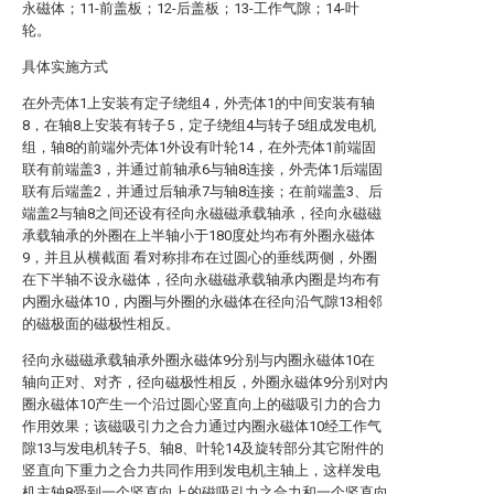
永磁体；11-前盖板；12-后盖板；13-工作气隙；14-叶
轮。
具体实施方式
在外壳体1上安装有定子绕组4，外壳体1的中间安装有轴
8，在轴8上安装有转子5，定子绕组4与转子5组成发电机
组，轴8的前端外壳体1外设有叶轮14，在外壳体1前端固
联有前端盖3，并通过前轴承6与轴8连接，外壳体1后端固
联有后端盖2，并通过后轴承7与轴8连接；在前端盖3、后
端盖2与轴8之间还设有径向永磁磁承载轴承，径向永磁磁
承载轴承的外圈在上半轴小于180度处均布有外圈永磁体
9，并且从横截面 看对称排布在过圆心的垂线两侧，外圈
在下半轴不设永磁体，径向永磁磁承载轴承内圈是均布有
内圈永磁体10，内圈与外圈的永磁体在径向沿气隙13相邻
的磁极面的磁极性相反。
径向永磁磁承载轴承外圈永磁体9分别与内圈永磁体10在
轴向正对、对齐，径向磁极性相反，外圈永磁体9分别对内
圈永磁体10产生一个沿过圆心竖直向上的磁吸引力的合力
作用效果；该磁吸引力之合力通过内圈永磁体10经工作气
隙13与发电机转子5、轴8、叶轮14及旋转部分其它附件的
竖直向下重力之合力共同作用到发电机主轴上，这样发电
机主轴8受到一个竖直向上的磁吸引力之合力和一个竖直向