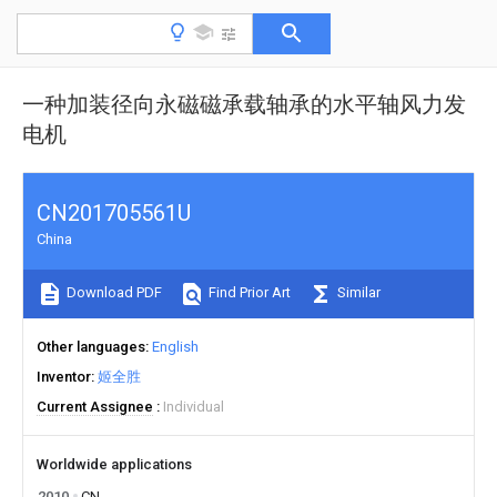
一种加装径向永磁磁承载轴承的水平轴风力发
电机
CN201705561U
China
Download PDF
Find Prior Art
Similar
Other languages
English
Inventor
姬全胜
Current Assignee
Individual
Worldwide applications
2010
CN