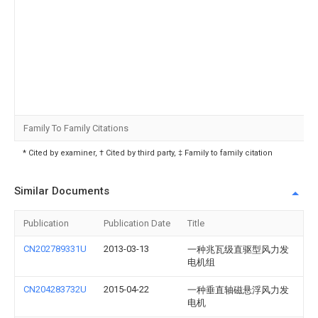
Family To Family Citations
* Cited by examiner, † Cited by third party, ‡ Family to family citation
Similar Documents
Publication
Publication Date
Title
CN202789331U
2013-03-13
一种兆瓦级直驱型风力发
电机组
CN204283732U
2015-04-22
一种垂直轴磁悬浮风力发
电机