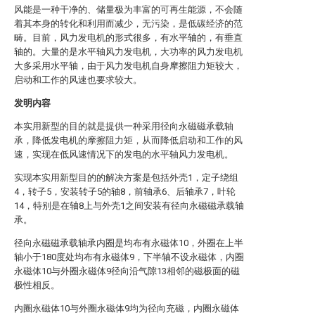
风能是一种干净的、储量极为丰富的可再生能源，不会随
着其本身的转化和利用而减少，无污染，是低碳经济的范
畴。目前，风力发电机的形式很多，有水平轴的，有垂直
轴的。大量的是水平轴风力发电机，大功率的风力发电机
大多采用水平轴，由于风力发电机自身摩擦阻力矩较大，
启动和工作的风速也要求较大。
发明内容
本实用新型的目的就是提供一种采用径向永磁磁承载轴
承，降低发电机的摩擦阻力矩，从而降低启动和工作的风
速，实现在低风速情况下的发电的水平轴风力发电机。
实现本实用新型目的的解决方案是包括外壳1，定子绕组
4，转子5，安装转子5的轴8，前轴承6、后轴承7，叶轮
14，特别是在轴8上与外壳1之间安装有径向永磁磁承载轴
承。
径向永磁磁承载轴承内圈是均布有永磁体10，外圈在上半
轴小于180度处均布有永磁体9，下半轴不设永磁体，内圈
永磁体10与外圈永磁体9径向沿气隙13相邻的磁极面的磁
极性相反。
内圈永磁体10与外圈永磁体9均为径向充磁，内圈永磁体