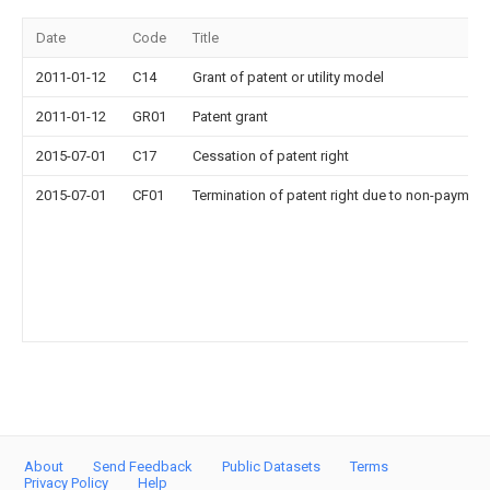
Date
Code
Title
2011-01-12
C14
Grant of patent or utility model
2011-01-12
GR01
Patent grant
2015-07-01
C17
Cessation of patent right
2015-07-01
CF01
Termination of patent right due to non-payment
About
Send Feedback
Public Datasets
Terms
Privacy Policy
Help