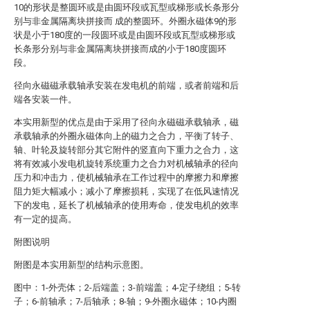
10的形状是整圆环或是由圆环段或瓦型或梯形或长条形分
别与非金属隔离块拼接而 成的整圆环。外圈永磁体9的形
状是小于180度的一段圆环或是由圆环段或瓦型或梯形或
长条形分别与非金属隔离块拼接而成的小于180度圆环
段。
径向永磁磁承载轴承安装在发电机的前端，或者前端和后
端各安装一件。
本实用新型的优点是由于采用了径向永磁磁承载轴承，磁
承载轴承的外圈永磁体向上的磁力之合力，平衡了转子、
轴、叶轮及旋转部分其它附件的竖直向下重力之合力，这
将有效减小发电机旋转系统重力之合力对机械轴承的径向
压力和冲击力，使机械轴承在工作过程中的摩擦力和摩擦
阻力矩大幅减小；减小了摩擦损耗，实现了在低风速情况
下的发电，延长了机械轴承的使用寿命，使发电机的效率
有一定的提高。
附图说明
附图是本实用新型的结构示意图。
图中：1-外壳体；2-后端盖；3-前端盖；4-定子绕组；5-转
子；6-前轴承；7-后轴承；8-轴；9-外圈永磁体；10-内圈