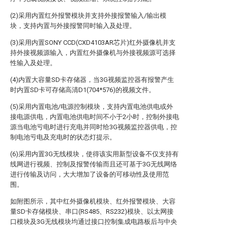
(2)采用内置红外报警模块并支持外接报警输入/输出模
块，支持内置与外接报警同时输入及处理。
(3)采用内置SONY CCD(CXD4103AR芯片)红外摄像机并支
持外接视频源输入，内置红外摄像机与外接视频源可选择
性输入及处理。
(4)内置大容量SD卡存储器，当3G视频监控器有报警产生
时内置SD卡可存储高清D1(704*576)的视频文件。
(5)采用内置电池/电源控制模块，支持内置电池供电或外
接电源供电，内置电池供电时间不小于2小时，控制外接电
源当电池亏电时进行充电并同时给3G视频监控器供电，控
制电池亏电及充电时的状态灯提示。
(6)采用内置3G无线模块，使得该实用新型设备不仅支持有
线网进行视频、控制及报警传输而且还可基于3G无线网络
进行传输及访问，大大增加了设备的可移动性及使用范
围。
如附图所示，其中红外摄像机模块、红外报警模块、大容
量SD卡存储模块、串口(RS485、RS232)模块、以太网接
口模块及3G无线模块均通过接口控制集成电路板后与中央