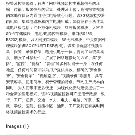
报警及控制传输，解决了网络视频监控中视频信号的压
缩、传输，报警信号的采集、处理及上传，高清报警视频
的本地存储及内置电池供电等核心问题。该3G视频监控器
由机箱、集成电路板和内置电池组成，其特征在于所述集
成电路板包括：红外摄像机模块、红外报警模块、大容量
SD卡存储模块、电池/电源控制模块、串口(RS485、
RS232)模块、以太网接口模块、3G无线模块、中央数据处
理模块(由RISC CPU与TI DSP构成)。该实用新型将视频采
集、报警、录像存储、电池供电于一体，提高了系统集成
度，增强了可移动性，扩展了网络连接访问方式。集“安
防”、“监控”、“提醒”、“管理”等多种功能于一身，在任何
地点、任何时间都可以为用户提供高效、精确的“安全报
警”、“安全提示”、“视频监控”、“视频录像”等服务，具有
安装容易、使用简单、易于管理的特点。节约生产成本的
同时，为人们带来更多便捷，为现代化安防建设提供了一
种全新的应用模式。该3G视频监控器可广泛用于政府、银
行、工厂、证券、交通、水力、电力、电信、军队、监
狱、学校、医院、智能小区、油田、工厂及其它有实时网
络视频监控需求的行业。
Images (
1
)