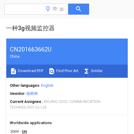
一种3g视频监控器
CN201663662U
China
Download PDF
Find Prior Art
Similar
Other languages
English
Inventor
杨树林
Current Assignee
BEIJING COOL COMMUNICATION
TECHNOLOGY Co Ltd
Worldwide applications
2009
CN