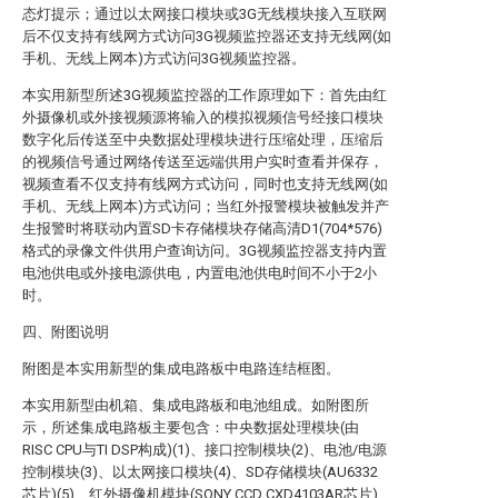
态灯提示；通过以太网接口模块或3G无线模块接入互联网
后不仅支持有线网方式访问3G视频监控器还支持无线网(如
手机、无线上网本)方式访问3G视频监控器。
本实用新型所述3G视频监控器的工作原理如下：首先由红
外摄像机或外接视频源将输入的模拟视频信号经接口模块
数字化后传送至中央数据处理模块进行压缩处理，压缩后
的视频信号通过网络传送至远端供用户实时查看并保存，
视频查看不仅支持有线网方式访问，同时也支持无线网(如
手机、无线上网本)方式访问；当红外报警模块被触发并产
生报警时将联动内置SD卡存储模块存储高清D1(704*576)
格式的录像文件供用户查询访问。3G视频监控器支持内置
电池供电或外接电源供电，内置电池供电时间不小于2小
时。
四、附图说明
附图是本实用新型的集成电路板中电路连结框图。
本实用新型由机箱、集成电路板和电池组成。如附图所
示，所述集成电路板主要包含：中央数据处理模块(由
RISC CPU与TI DSP构成)(1)、接口控制模块(2)、电池/电源
控制模块(3)、以太网接口模块(4)、SD存储模块(AU6332
芯片)(5)、红外摄像机模块(SONY CCD CXD4103AR芯片)