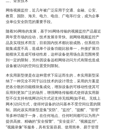
二、背景技术
网络视频监控，近几年被广泛应用于交通、金融、公安、
教育、国防、海关、电力、电信、广电等行业，成为企事
业单位安全防范的重要手段。
随着3G网络的发展，基于3G网络传输的视频监控产品最近
两年受市场的拉动，技术发展非常快。就网络视频监控产
品及实现技术而言，目前国内技术都比较成熟，但系统功
能集成度不高，造成单个设备功能比较单一，外接扩展功
能模块又造成可移动性差，这样设备使用场合及范围将受
到一定的限制，另外因设备远程网络访问方式有限也造成
设备被访问的空间位置受到限制。
本实用新型便是在这种需求下应运而生的，本实用新型采
纳了一种完全不同于以往技术的设计理念，采用的方案是
把各分散的功能模块集成化，增加设备的可移动性使其可
应用到更加广泛的场所，增强网络传输模式使得该实用新
型不仅支持有线网访问方式还支持无线网(如手机、无线上
网本)访问方式，使得对设备的访问基本不受空间位置的限
制。因此该实用新型是集“安防”、“监控”、“提醒”、“管理”
等多种功能于一身，在任何地点、任何时间都可以为用户
提供高效、精确的“安全报警”、“安全提示”、“视频监控”、
“视频录像”等服务，具有安装容易、使用简单、易于管理