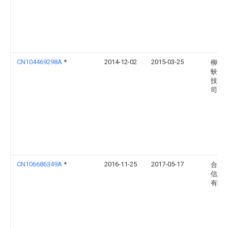
CN104469298A
*
2014-12-02
2015-03-25
柳州
蚨电
技有
司
CN106686349A
*
2016-11-25
2017-05-17
合肥
信息
有限