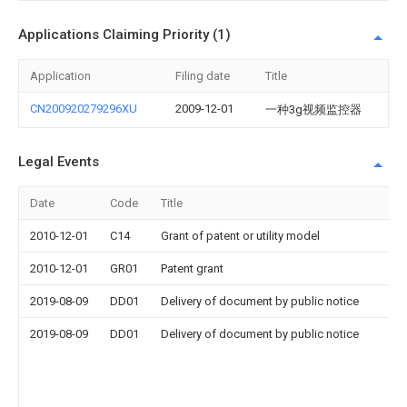
Applications Claiming Priority (1)
Application
Filing date
Title
CN200920279296XU
2009-12-01
一种3g视频监控器
Legal Events
Date
Code
Title
2010-12-01
C14
Grant of patent or utility model
2010-12-01
GR01
Patent grant
2019-08-09
DD01
Delivery of document by public notice
2019-08-09
DD01
Delivery of document by public notice