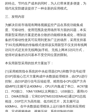
的特点。节约生产成本的同时，为人们带来更多便捷，为
现代化安防建设提供了一种全新的应用模式。
三、发明内容
为解决目前市场现有网络视频监控产品在系统功能集成
度、可移动性、使用范围及使用场所等方面的问题，本实
用新型采用的方案是把各分散的功能模块集成化，增加设
备的可移动性使其可应用到更加广泛的场所，采用支持基
于3G无线网络的传输模式使得该实用新型不仅支持有线网
访问方式还支持无线网(如手机、无线上网本)访问方式，
使得对设备的访问基本不受空间位置的限制。
本实用新型采用的技术方案如下：
(1)采用精简指令系统的中央处理器(CPU)和数字信号处理
(DSP)双核心芯片方案构成中央数据处理模块，由CPU进行
控制，由DSP进行信号压缩处理。精简指令CPU(国产方舟
或MIPS)主频可达400MHz，CPU片内集成了串口、AC97接
口、PCI接口、10M/100M以太网接口、USB接口、通用I/O
口、DMA控制器；它和DSP(TMS320DM642)通过PCI总线
相连，DSP芯片为高性能、低功耗芯片，其主频可达
600MHz。在中央数据处理模块上运行操作系统和应用程
序，完成视频接收、视频压缩、系统控制的功能。