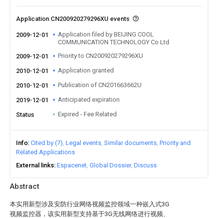
Application CN200920279296XU events
Application filed by BEIJING COOL
2009-12-01
COMMUNICATION TECHNOLOGY Co Ltd
Priority to CN200920279296XU
2009-12-01
Application granted
2010-12-01
Publication of CN201663662U
2010-12-01
Anticipated expiration
2019-12-01
Expired - Fee Related
Status
Info
Cited by (7)
Legal events
Similar documents
Priority and
Related Applications
External links
Espacenet
Global Dossier
Discuss
Abstract
本实用新型涉及安防行业网络视频监控领域一种嵌入式3G
视频监控器，该实用新型支持基于3G无线网络进行视频、