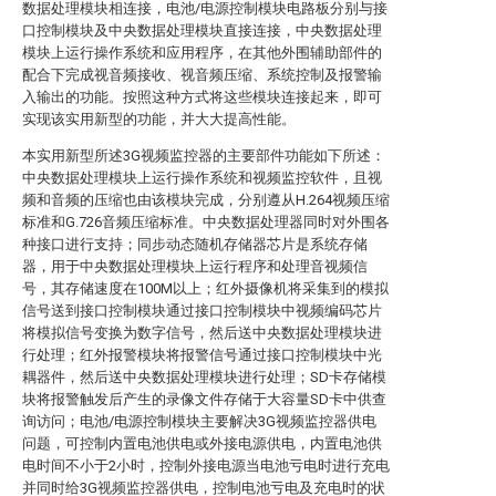
数据处理模块相连接，电池/电源控制模块电路板分别与接
口控制模块及中央数据处理模块直接连接，中央数据处理
模块上运行操作系统和应用程序，在其他外围辅助部件的
配合下完成视音频接收、视音频压缩、系统控制及报警输
入输出的功能。按照这种方式将这些模块连接起来，即可
实现该实用新型的功能，并大大提高性能。
本实用新型所述3G视频监控器的主要部件功能如下所述：
中央数据处理模块上运行操作系统和视频监控软件，且视
频和音频的压缩也由该模块完成，分别遵从H.264视频压缩
标准和G.726音频压缩标准。中央数据处理器同时对外围各
种接口进行支持；同步动态随机存储器芯片是系统存储
器，用于中央数据处理模块上运行程序和处理音视频信
号，其存储速度在100M以上；红外摄像机将采集到的模拟
信号送到接口控制模块通过接口控制模块中视频编码芯片
将模拟信号变换为数字信号，然后送中央数据处理模块进
行处理；红外报警模块将报警信号通过接口控制模块中光
耦器件，然后送中央数据处理模块进行处理；SD卡存储模
块将报警触发后产生的录像文件存储于大容量SD卡中供查
询访问；电池/电源控制模块主要解决3G视频监控器供电
问题，可控制内置电池供电或外接电源供电，内置电池供
电时间不小于2小时，控制外接电源当电池亏电时进行充电
并同时给3G视频监控器供电，控制电池亏电及充电时的状