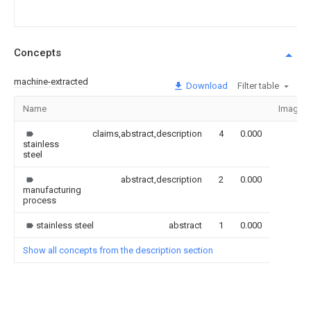
Concepts
machine-extracted
Download
Filter table
Name
Image
claims,abstract,description
4
0.000
stainless
steel
abstract,description
2
0.000
manufacturing
process
stainless steel
abstract
1
0.000
Show all concepts from the description section