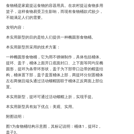
食物桶是家庭提运食物的容器用具。在农村提运食物多用
篮子，这样食物易受卫生影响，而现有食物桶款式较少，
不能满足人们的需要。
发明内容：
本实用新型的目的是给人们提供一种椭圆形食物桶。
本实用新型所采用的技术方案：
一种椭圆形食物桶，它为用不锈钢制作，具体包括桶体、
提环、盖子，桶体上面开口底面封口、上下面等同均呈椭
圆形，提环为条带环形状，盖子为下部带口边带的帽盖结
构，桶体置下部，盖子盖置桶体上部，两提环分别置桶体
左右两侧且端头通过活动螺帽固联于桶体正反两面上部位
置。
本实用新型，提环可通过活动螺帽上折，实现手提。
本实用新型具有如下优点：美观、实用。
附图说明：
图1为食物桶结构示意图，其标记说明：桶体1，提环2，
盖子3。