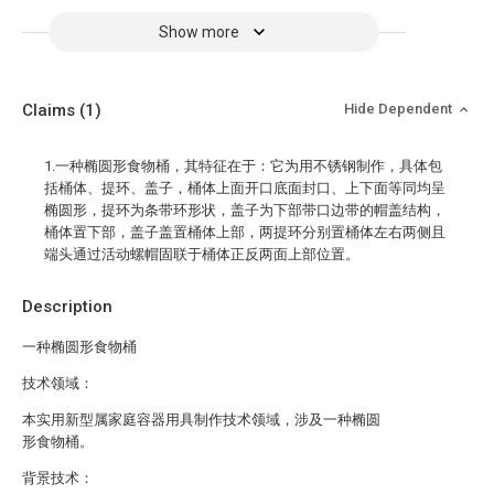
Show more
Claims
(1)
Hide Dependent
1.一种椭圆形食物桶，其特征在于：它为用不锈钢制作，具体包
括桶体、提环、盖子，桶体上面开口底面封口、上下面等同均呈
椭圆形，提环为条带环形状，盖子为下部带口边带的帽盖结构，
桶体置下部，盖子盖置桶体上部，两提环分别置桶体左右两侧且
端头通过活动螺帽固联于桶体正反两面上部位置。
Description
一种椭圆形食物桶
技术领域：
本实用新型属家庭容器用具制作技术领域，涉及一种椭圆
形食物桶。
背景技术：