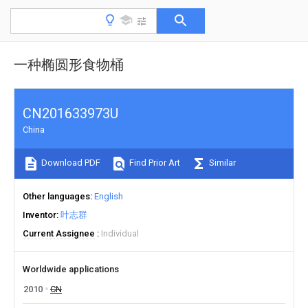
一种椭圆形食物桶
CN201633973U
China
Download PDF
Find Prior Art
Similar
Other languages
English
Inventor
叶志群
Current Assignee
Individual
Worldwide applications
2010
CN