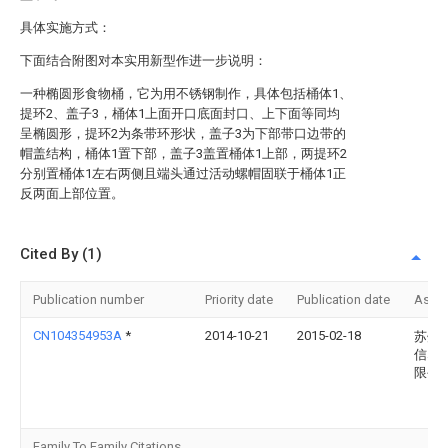
具体实施方式：
下面结合附图对本实用新型作进一步说明：
一种椭圆形食物桶，它为用不锈钢制作，具体包括桶体1、
提环2、盖子3，桶体1上面开口底面封口、上下面等同均
呈椭圆形，提环2为条带环形状，盖子3为下部带口边带的
帽盖结构，桶体1置下部，盖子3盖置桶体1上部，两提环2
分别置桶体1左右两侧且端头通过活动螺帽固联于桶体1正
反两面上部位置。
Cited By (1)
Publication number
Priority date
Publication date
Assi
CN104354953A
*
2014-10-21
2015-02-18
苏州
信塑
限公
Family To Family Citations