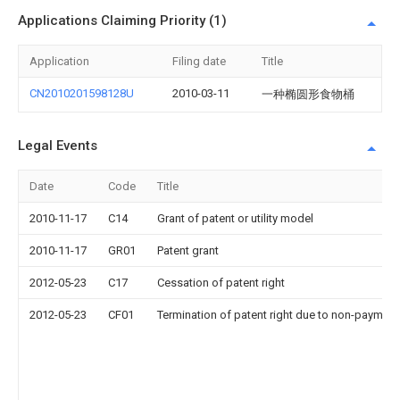
Applications Claiming Priority (1)
Application
Filing date
Title
CN2010201598128U
2010-03-11
一种椭圆形食物桶
Legal Events
Date
Code
Title
2010-11-17
C14
Grant of patent or utility model
2010-11-17
GR01
Patent grant
2012-05-23
C17
Cessation of patent right
2012-05-23
CF01
Termination of patent right due to non-payment