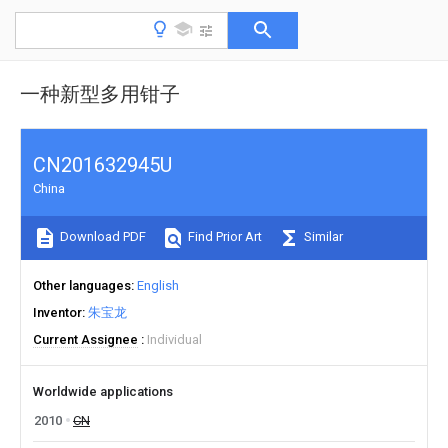
一种新型多用钳子
CN201632945U
China
Download PDF
Find Prior Art
Similar
Other languages
English
Inventor
朱宝龙
Current Assignee
Individual
Worldwide applications
2010
CN