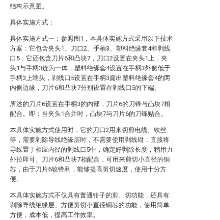
结构示意图。
具体实施方式：
具体实施方式一：参照图1，本具体实施方式采用以下技术
方案：它包含夹头1、刀口2、手柄3、塑料绝缘套4和剥线
口5，它还包含刀片6和凸块7，刀口2设置在夹头1上，夹
头1与手柄3连为一体，塑料绝缘套4设置在手柄3外侧低于
手柄3上端头，剥线口5设置在手柄3露出塑料绝缘套4的两
内侧边缘，刀片6和凸块7分别设置在剥线口5的下端。
所述的刀片6设置在手柄3的内部，刀片6的刀锋与凸块7相
配合。即：当夹头1合并时，凸块7与刀片6的刀锋贴合。
本具体实施方式使用时，它的刀口2用来切剪电线、铁丝
等，需要剥除导线绝缘层时，不需要使用剥线钳，直接将
导线置于相应内径的剥线口5中，确定好剥除长度，稍用力
外拉即可。刀片6和凸块7相配合，可用来剪切小直径的铜
芯，由于刀片6较锋利，能够提高剪切速度，使用十分方
便。
本具体实施方式不仅具有普通钳子的剪、切功能，还具有
剥除导线绝缘层、方便剪切小直径铜芯的功能，使用简单
方便，成本低，提高工作效率。