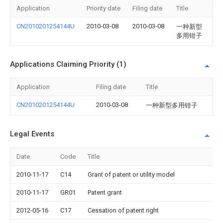
Application
Priority date
Filing date
Title
CN2010201254144U
2010-03-08
2010-03-08
一种新型
多用钳子
Applications Claiming Priority (1)
Application
Filing date
Title
CN2010201254144U
2010-03-08
一种新型多用钳子
Legal Events
Date
Code
Title
2010-11-17
C14
Grant of patent or utility model
2010-11-17
GR01
Patent grant
2012-05-16
C17
Cessation of patent right