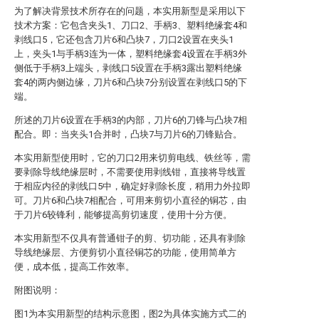
为了解决背景技术所存在的问题，本实用新型是采用以下
技术方案：它包含夹头1、刀口2、手柄3、塑料绝缘套4和
剥线口5，它还包含刀片6和凸块7，刀口2设置在夹头1
上，夹头1与手柄3连为一体，塑料绝缘套4设置在手柄3外
侧低于手柄3上端头，剥线口5设置在手柄3露出塑料绝缘
套4的两内侧边缘，刀片6和凸块7分别设置在剥线口5的下
端。
所述的刀片6设置在手柄3的内部，刀片6的刀锋与凸块7相
配合。即：当夹头1合并时，凸块7与刀片6的刀锋贴合。
本实用新型使用时，它的刀口2用来切剪电线、铁丝等，需
要剥除导线绝缘层时，不需要使用剥线钳，直接将导线置
于相应内径的剥线口5中，确定好剥除长度，稍用力外拉即
可。刀片6和凸块7相配合，可用来剪切小直径的铜芯，由
于刀片6较锋利，能够提高剪切速度，使用十分方便。
本实用新型不仅具有普通钳子的剪、切功能，还具有剥除
导线绝缘层、方便剪切小直径铜芯的功能，使用简单方
便，成本低，提高工作效率。
附图说明：
图1为本实用新型的结构示意图，图2为具体实施方式二的