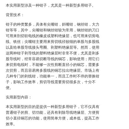
本实用新型涉及一种钳子，尤其是一种新型多用钳子。
背景技术：
钳子的种类繁多，具体有尖嘴钳，斜嘴钳，钢丝钳，大力
钳等等，其中，尖嘴钳和钢丝钳较为常用，钢丝钳的刀口
可用来剖切软电线的橡皮或塑料绝缘层，也可用来切剪电
线、铁丝；尖嘴钳主要用来剪切线径较细的单股与多股线
以及给单股导线接头弯圈、剥塑料绝缘层等。然而，使用
这两种钳子剥导线的塑料绝缘层时非常不便，尤其是剥多
股导线时，经常容易切断导线的铜芯，影响使用；用它们
来切剪电线时，不能够一次性剪断直径小的铜芯，需要多
次切剪，而且容易将多股线的铜芯拉出绝缘层。市场上有
几种专门的剥线钳，功能单一，而且工作时不停的替换钳
子，影响工作效率，剪切导线需要剪切很多次，十分不
便。
实用新型内容：
本实用新型的目的是提供一种新型多用钳子，它不仅具有
普通钳子的剪、切功能，还具有剥除导线绝缘层、方便剪
切小直径铜芯的功能，使用简单方便，成本低，提高工作
效率。