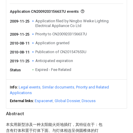
Application CN2009203156637U events
Application filed by Ningbo Weike Lighting
2009-11-25
Electrical Appliance Co Ltd
Priority to CN2009203156637U
2009-11-25
Application granted
2010-08-11
Publication of CN201547653U
2010-08-11
Anticipated expiration
2019-11-25
Expired - Fee Related
Status
Info
Legal events
Similar documents
Priority and Related
Applications
External links
Espacenet
Global Dossier
Discuss
Abstract
本实用新型涉及一种太阳能火炬地插灯，其特征在于：包
含有灯体和置于灯体下面、与灯体相连呈倒圆椎体的灯