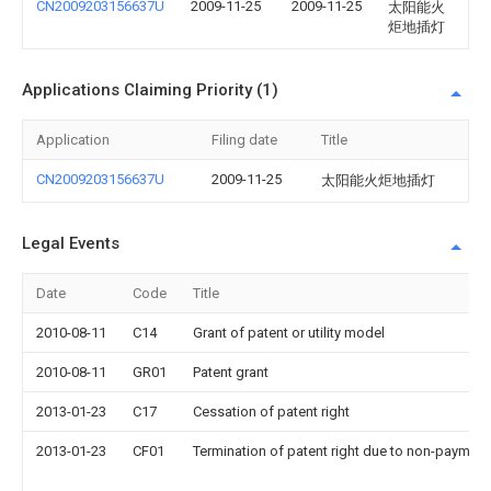
CN2009203156637U
2009-11-25
2009-11-25
太阳能火
炬地插灯
Applications Claiming Priority (1)
Application
Filing date
Title
CN2009203156637U
2009-11-25
太阳能火炬地插灯
Legal Events
Date
Code
Title
2010-08-11
C14
Grant of patent or utility model
2010-08-11
GR01
Patent grant
2013-01-23
C17
Cessation of patent right
2013-01-23
CF01
Termination of patent right due to non-payment