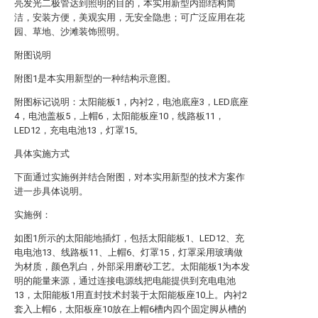
亮发光二极管达到照明的目的，本实用新型内部结构简
洁，安装方便，美观实用，无安全隐患；可广泛应用在花
园、草地、沙滩装饰照明。
附图说明
附图1是本实用新型的一种结构示意图。
附图标记说明：太阳能板1，内衬2，电池底座3，LED底座
4，电池盖板5，上帽6，太阳能板座10，线路板11，
LED12，充电电池13，灯罩15。
具体实施方式
下面通过实施例并结合附图，对本实用新型的技术方案作
进一步具体说明。
实施例：
如图1所示的太阳能地插灯，包括太阳能板1、LED12、充
电电池13、线路板11、上帽6、灯罩15，灯罩采用玻璃做
为材质，颜色乳白，外部采用磨砂工艺。太阳能板1为本发
明的能量来源，通过连接电源线把电能提供到充电电池
13，太阳能板1用直封技术封装于太阳能板座10上。内衬2
套入上帽6，太阳板座10放在上帽6槽内四个固定脚从槽的