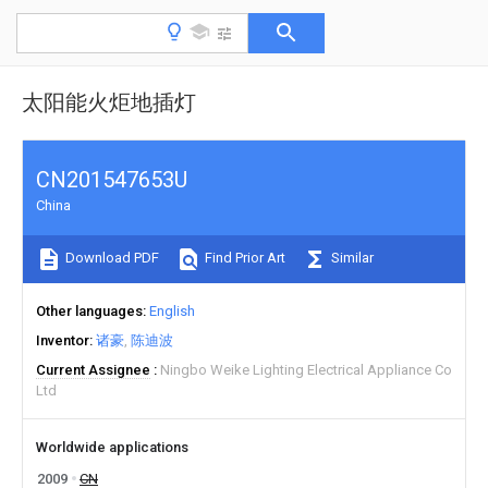
太阳能火炬地插灯
CN201547653U
China
Download PDF
Find Prior Art
Similar
Other languages
English
Inventor
诸豪
陈迪波
Current Assignee
Ningbo Weike Lighting Electrical Appliance Co
Ltd
Worldwide applications
2009
CN