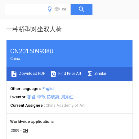
一种桥型对坐双人椅
CN201509938U
China
Download PDF
Find Prior Art
Similar
Other languages
English
Inventor
张岩
李玲
陈晓惠
周东红
Current Assignee
China Academy of Art
Worldwide applications
2009
CN