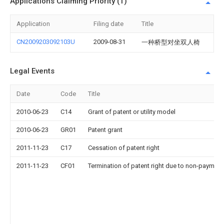
Applications Claiming Priority (1)
Application
Filing date
Title
CN2009203092103U
2009-08-31
一种桥型对坐双人椅
Legal Events
Date
Code
Title
2010-06-23
C14
Grant of patent or utility model
2010-06-23
GR01
Patent grant
2011-11-23
C17
Cessation of patent right
2011-11-23
CF01
Termination of patent right due to non-payment