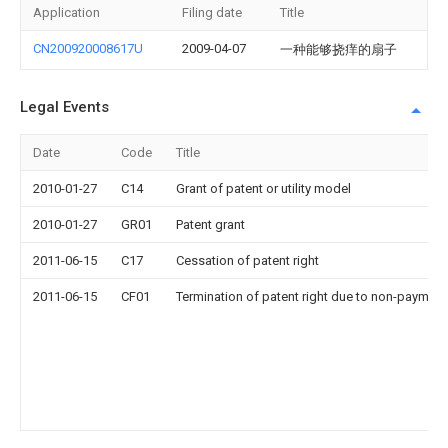
Application
Filing date
Title
CN200920008617U
2009-04-07
一种能够挠痒的扇子
Legal Events
Date
Code
Title
2010-01-27
C14
Grant of patent or utility model
2010-01-27
GR01
Patent grant
2011-06-15
C17
Cessation of patent right
2011-06-15
CF01
Termination of patent right due to non-payment