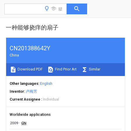
一种能够挠痒的扇子
CN201388642Y
China
Download PDF
Find Prior Art
Similar
Other languages
English
Inventor
卢梅芳
Current Assignee
Individual
Worldwide applications
2009
CN