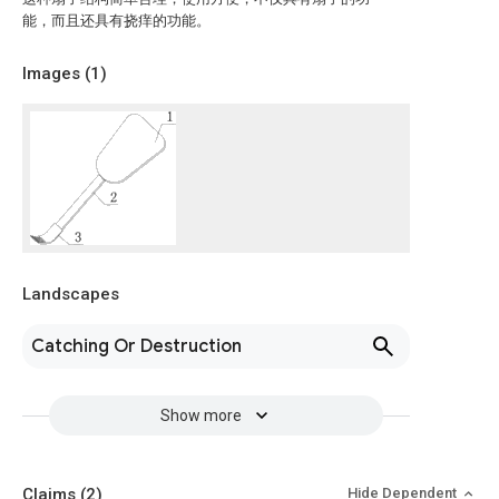
能，而且还具有挠痒的功能。
Images (
1
)
Landscapes
Catching Or Destruction
Show more
Claims
(2)
Hide Dependent