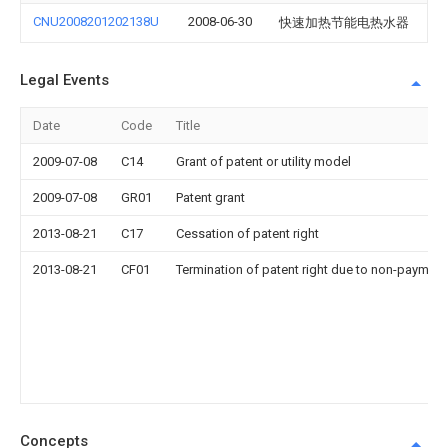
CNU2008201202138U
2008-06-30
快速加热节能电热水器
Legal Events
Date
Code
Title
2009-07-08
C14
Grant of patent or utility model
2009-07-08
GR01
Patent grant
2013-08-21
C17
Cessation of patent right
2013-08-21
CF01
Termination of patent right due to non-payment
Concepts