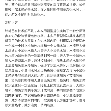
等，整个储水箱共同加热到需要的温度将造成浪费。如使
用较小储水箱的热水器，在大量同时使用高温热水时，小
储水箱又不能即时供应热水。
发明内容
针对已有技术的不足，本实用新型提供实施了一种分层逐
步加热的快速节能电热水器。本实用新型解决其技术问题
所采用的技术方案是：在热水器内胆中利用隔板分层隔出
一个或一个以上小加热水箱和一个大储水箱，水流经大储
水箱通过小加热水箱入水管进入小加热水箱，水流顺小加
热水箱内加热器的一端流动到另一端，进入下一小加热水
箱入水管或出水管，通过控制减少小加热水箱的水量和使
水流顺加热器逐步加热，保证了到出水管的水流很快达到
温度最高，少量用水时通过隔板减少在规定温度内小加热
水箱的热能传递到大储水箱，达到快速加热和节能的效
果，如果要同时使用大量高温热水时，预热时小加热水箱
的水温达到一定温度后，隔板上的对流孔盖开启，大储水
箱和小加热水箱的冷热水形成对流，共同加热整个电热水
器内的储水。本实用新型的有益效果是：小水量逐步加
热，减少等候热水的时间，按需要可以少量加热水，也可
以大量热水，减少浪费，节约能源。