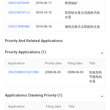
CN201425369Y
2010-03-17
两用锅炉
CN201607011U
2010-10-13
双胆组合复合洗面柜式热
水器
CN201508048U
2010-06-16
储热交换式太阳能热水器
Priority And Related Applications
Priority Applications (1)
Application
Priority date
Filing date
Title
CNU2008201202138U
2008-06-30
2008-06-30
快速加热
节能电热
水器
Applications Claiming Priority (1)
Application
Filing date
Title