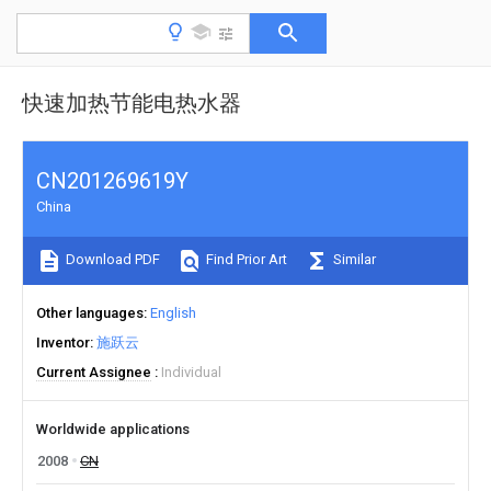
快速加热节能电热水器
CN201269619Y
China
Download PDF
Find Prior Art
Similar
Other languages
English
Inventor
施跃云
Current Assignee
Individual
Worldwide applications
2008
CN