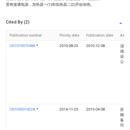
置将接通电源，加热器一(1)和加热器二(2)开始加热。
Cited By (2)
Publication number
Priority date
Publication date
Assi
CN101907348A
*
2010-08-23
2010-12-08
淄博
德水
设备
公司
CN104501422A
*
2014-11-25
2015-04-08
苏州
顺机
备有
司