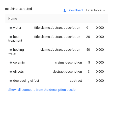
machine-extracted
Download
Filter table
Name
I
water
title,claims,abstract,description
91
0.000
heat
title,claims,abstract,description
20
0.000
treatment
heating
claims,abstract,description
50
0.000
water
ceramic
claims,description
5
0.000
effects
abstract,description
3
0.000
decreasing effect
abstract
1
0.000
Show all concepts from the description section