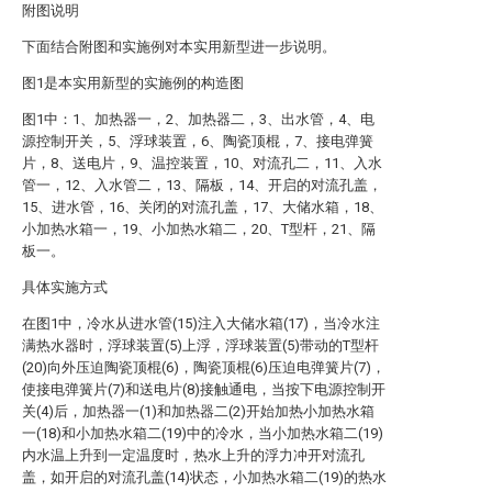
附图说明
下面结合附图和实施例对本实用新型进一步说明。
图1是本实用新型的实施例的构造图
图1中：1、加热器一，2、加热器二，3、出水管，4、电
源控制开关，5、浮球装置，6、陶瓷顶棍，7、接电弹簧
片，8、送电片，9、温控装置，10、对流孔二，11、入水
管一，12、入水管二，13、隔板，14、开启的对流孔盖，
15、进水管，16、关闭的对流孔盖，17、大储水箱，18、
小加热水箱一，19、小加热水箱二，20、T型杆，21、隔
板一。
具体实施方式
在图1中，冷水从进水管(15)注入大储水箱(17)，当冷水注
满热水器时，浮球装置(5)上浮，浮球装置(5)带动的T型杆
(20)向外压迫陶瓷顶棍(6)，陶瓷顶棍(6)压迫电弹簧片(7)，
使接电弹簧片(7)和送电片(8)接触通电，当按下电源控制开
关(4)后，加热器一(1)和加热器二(2)开始加热小加热水箱
一(18)和小加热水箱二(19)中的冷水，当小加热水箱二(19)
内水温上升到一定温度时，热水上升的浮力冲开对流孔
盖，如开启的对流孔盖(14)状态，小加热水箱二(19)的热水