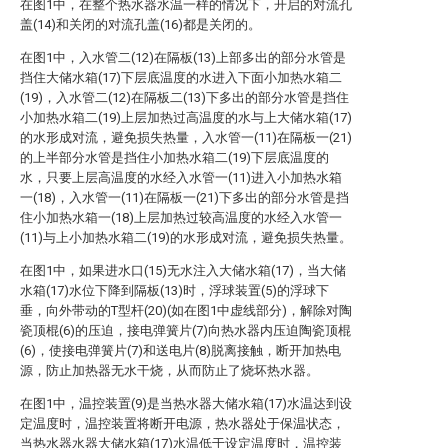
在图1中，在整个热水器水温一样的情况下，开启的对流孔
盖(14)和关闭的对流孔盖(16)都是关闭的。
在图1中，入水管二(12)在隔板(13)上部多出的部分水管是
挡住大储水箱(17)下层底温度的水进入下面小加热水箱二
(19)，入水管二(12)在隔板二(13)下多出的部分水管是挡住
小加热水箱二(19)上层加热过高温度的水与上大储水箱(17)
的水形成对流，避免损失热量，入水管一(11)在隔板一(21)
的上半部分水管是挡住小加热水箱二(19)下层底温度的
水，只要上层高温度的水经入水管一(11)进入小加热水箱
一(18)，入水管一(11)在隔板一(21)下多出的部分水管是挡
住小加热水箱一(18)上层加热过较高温度的水经入水管一
(11)与上小加热水箱二(19)的水形成对流，避免损失热量。
在图1中，如果进水口(15)无水注入大储水箱(17)，当大储
水箱(17)水位下降到隔板(13)时，浮球装置(5)的浮球下
垂，向外带动的T型杆(20)(如在图1中虚线部分)，解除对陶
瓷顶棍(6)的压迫，接电弹簧片(7)向热水器内压迫陶瓷顶棍
(6)，使接电弹簧片(7)和送电片(8)脱离接触，断开加热电
源，防止加热器无水干烧，从而防止了烧坏热水器。
在图1中，温控装置(9)是当热水器大储水箱(17)水温达到设
定温度时，温控装置将断开电源，热水器处于保温状态，
当热水器水器大储水箱(17)水温低于设定温度时，温控装