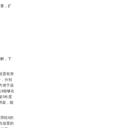
容量，扩
了解，下
设置有滑
个，分别
方便于该
轮3能够在
架5长度
书架，能
滑轮3的
当放置的