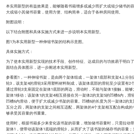
本实用新型的有益效果是，能够随着书籍增多或减少而扩大或缩少储书的
大或缩小其储书容量，使用方便、结构简单，适合于各种房间使用。
附图说明：
以下结合附图和具体实施方式来进一步说明本实用新型。
图1为本实用新型一种伸缩书架的结构示意图。
具体实施方式：
为了使本实用新型实现的技术手段、创作特征、达成目的与功效易于明白
面结合具体图示，进一步阐述本实用新型。
参看图1，一种伸缩书架，是由两个架体组成，一架体1底部和支架4上分别
轮3，该支架4的滑轮3采用塑料材料制成，该架体底部的滑轮至少设置有2
通过滑轮3支座固定在架体1底部的两边，滑动时，不能与架体1接触，能够
架体1移动；该架体1的支架4相互搭接在另一架体2的支架5的凹槽6内，滑
凹槽6内滑动，便于扩大或减少书架的容量。凹槽6的长度为另一架体2的支
五分之四，两架体的支架之间相互适配，两架体的4个支架相互配合构成的
够承受其容量的书重量。
使用时，根据书籍多少来变化该书架的容量，增加储书容量时，只需拉动带
架体1，便带动该架体1底端的滑轮3，从而扩大了该书架的储存书的容量；