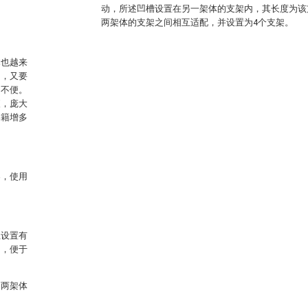
动，所述凹槽设置在另一架体的支架内，其长度为该
两架体的支架之间相互适配，并设置为4个支架。
本也越来
了，又要
了不便。
便，庞大
书籍增多
架，使用
上设置有
动，便于
述两架体