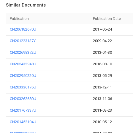
Similar Documents
Publication
Publication Date
CN206182670U
2017-05-24
CN201223137Y
2009-04-22
CN202698372U
2013-01-30
CN205432948U
2016-08-10
CN202950220U
2013-05-29
CN203336176U
2013-12-11
CN203262680U
2013-11-06
CN201767337U
2011-03-23
CN201452104U
2010-05-12