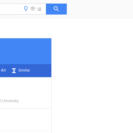
 Art
Similar
 University