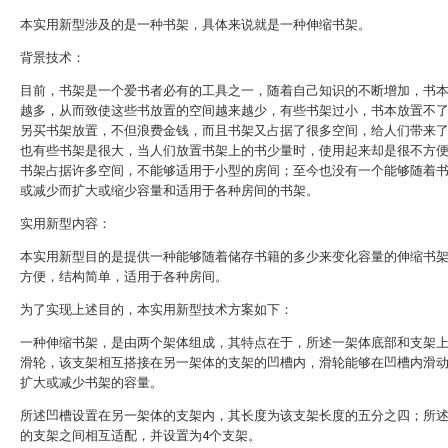
本实用新型涉及的是一种书架，具体来说就是一种伸缩书架。
背景技术：
目前，书架是一个爱书者必有的工具之一，随着自己知识的不断增加，书
越多，从而致使这些书放置的空间越来越少，有些书架过小，书本放置不
另买书架放置，不但浪费金钱，而且书架又占据了很多空间，给人们带来
也有些书架是很大，当人们放置书架上的书少量时，使用起来却是很不方
书架占据许多空间，不能够适用于小型的房间；至今也没有一个能够随着
或减少而扩大或缩少容量和适用于各种房间的书架。
实用新型内容：
本实用新型目的是提供一种能够随着储存书籍的多少来变化容量的伸缩书
方便，结构简单，适用于各种房间。
为了实现上述目的，本实用新型技术方案如下：
一种伸缩书架，是由两个架体组成，其特点在于，所述一架体底部和支架
滑轮，该支架相互搭接在另一架体的支架的凹槽内，滑轮能够在凹槽内滑
扩大或减少书架的容量。
所述凹槽设置在另一架体的支架内，其长度为该支架长度的五分之四；所
的支架之间相互适配，并设置为4个支架。