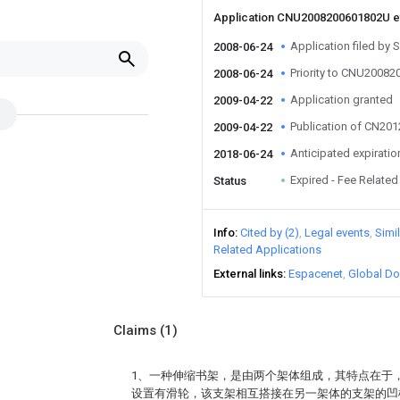
Application CNU2008200601802U 
Application filed by 
2008-06-24
Priority to CNU2008
2008-06-24
Application granted
2009-04-22
Publication of CN20
2009-04-22
Anticipated expiratio
2018-06-24
Expired - Fee Related
Status
Info
Cited by (2)
Legal events
Simi
Related Applications
External links
Espacenet
Global Do
Claims
(1)
1、一种伸缩书架，是由两个架体组成，其特点在于
设置有滑轮，该支架相互搭接在另一架体的支架的凹