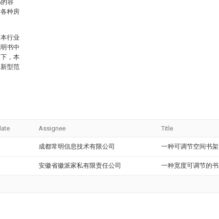
书的容
于各种房
。本行业
说明书中
提下，本
用新型范
date
Assignee
Title
成都常明信息技术有限公司
一种可调节空间书架
安徽省徽派家私有限责任公司
一种宽度可调节的书