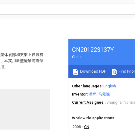
CN201223137Y
一架体底部和支架上设置有
China
动。本实用新型能够随着储
使用。
Download PDF
Find Prior
Other languages
English
Inventor
潘烨
马元璐
Current Assignee
Shanghai Normal
Worldwide applications
2008
CN