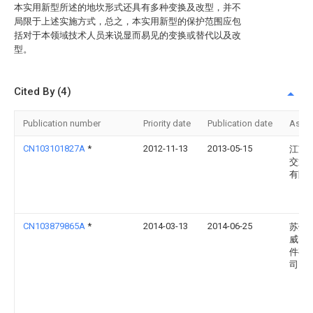
本实用新型所述的地坎形式还具有多种变换及改型，并不
局限于上述实施方式，总之，本实用新型的保护范围应包
括对于本领域技术人员来说显而易见的变换或替代以及改
型。
Cited By (4)
Publication number
Priority date
Publication date
Assi
CN103101827A
*
2012-11-13
2013-05-15
江苏
交通
有限
CN103879865A
*
2014-03-13
2014-06-25
苏州
威电
件有
司