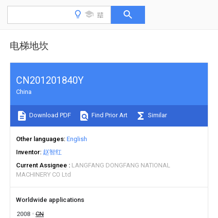
电梯地坎
CN201201840Y
China
Download PDF
Find Prior Art
Similar
Other languages
English
Inventor
赵智红
Current Assignee
LANGFANG DONGFANG NATIONAL
MACHINERY CO Ltd
Worldwide applications
2008
CN