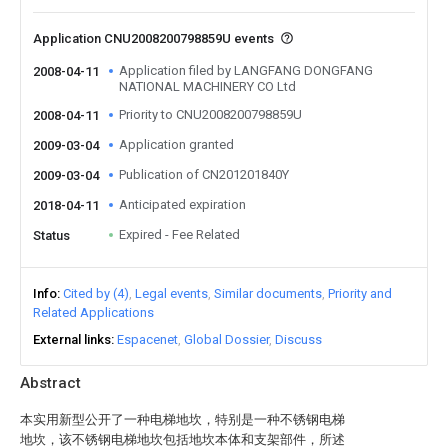
Application CNU2008200798859U events
Application filed by LANGFANG DONGFANG
2008-04-11
NATIONAL MACHINERY CO Ltd
Priority to CNU2008200798859U
2008-04-11
Application granted
2009-03-04
Publication of CN201201840Y
2009-03-04
Anticipated expiration
2018-04-11
Expired - Fee Related
Status
Info
Cited by (4)
Legal events
Similar documents
Priority and
Related Applications
External links
Espacenet
Global Dossier
Discuss
Abstract
本实用新型公开了一种电梯地坎，特别是一种不锈钢电梯
地坎，该不锈钢电梯地坎包括地坎本体和支架部件，所述