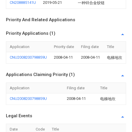
CN208885141U
2019-05-21
一种锌合金铰链
Priority And Related Applications
Priority Applications (1)
Application
Priority date
Filing date
Title
CNU2008200798859U
2008-04-11
2008-04-11
电梯地坎
Applications Claiming Priority (1)
Application
Filing date
Title
CNU2008200798859U
2008-04-11
电梯地坎
Legal Events
Date
Code
Title