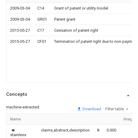
2009-03-04
C14
Grant of patent or utility model
2009-03-04
GR01
Patent grant
2015-05-27
C17
Cessation of patent right
2015-05-27
CF01
Termination of patent right due to non-payment
Concepts
machine-extracted
Download
Filter table
Name
Image
claims,abstract,description
8
0.000
stainless