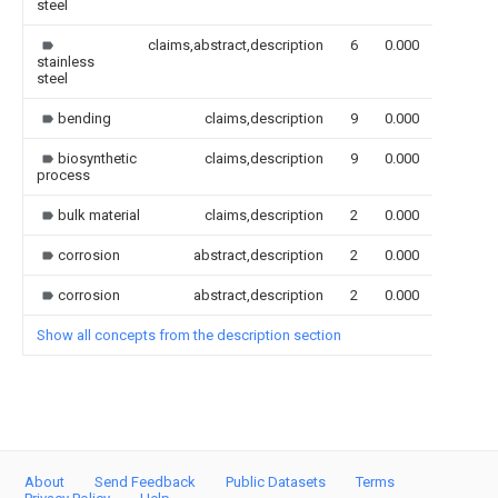
steel
claims,abstract,description
6
0.000
stainless
steel
bending
claims,description
9
0.000
biosynthetic
claims,description
9
0.000
process
bulk material
claims,description
2
0.000
corrosion
abstract,description
2
0.000
corrosion
abstract,description
2
0.000
Show all concepts from the description section
About
Send Feedback
Public Datasets
Terms