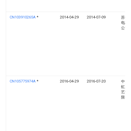
CN103910265A
*
2014-04-29
2014-07-09
苏州
电梯
公司
CN105775974A
*
2016-04-29
2016-07-20
中山
虹五
艺制
限公