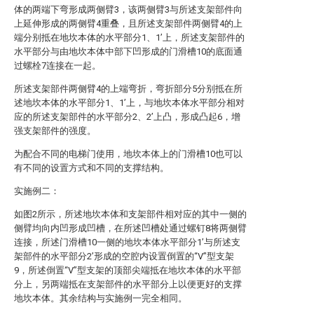
体的两端下弯形成两侧臂3，该两侧臂3与所述支架部件向
上延伸形成的两侧臂4重叠，且所述支架部件两侧臂4的上
端分别抵在地坎本体的水平部分1、1’上，所述支架部件的
水平部分与由地坎本体中部下凹形成的门滑槽10的底面通
过螺栓7连接在一起。
所述支架部件两侧臂4的上端弯折，弯折部分5分别抵在所
述地坎本体的水平部分1、1’上，与地坎本体水平部分相对
应的所述支架部件的水平部分2、2’上凸，形成凸起6，增
强支架部件的强度。
为配合不同的电梯门使用，地坎本体上的门滑槽10也可以
有不同的设置方式和不同的支撑结构。
实施例二：
如图2所示，所述地坎本体和支架部件相对应的其中一侧的
侧臂均向内凹形成凹槽，在所述凹槽处通过螺钉8将两侧臂
连接，所述门滑槽10一侧的地坎本体水平部分1’与所述支
架部件的水平部分2’形成的空腔内设置倒置的“V”型支架
9，所述倒置“V”型支架的顶部尖端抵在地坎本体的水平部
分上，另两端抵在支架部件的水平部分上以便更好的支撑
地坎本体。其余结构与实施例一完全相同。