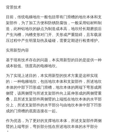
背景技术
目前，传统电梯地坎一般包括带有门滑槽的地坎本体和支
架部件，为了加工方便和防锈防腐蚀，一般采用铝材料制
造，此种铝地坎的缺点为制造成本高，地坎经长期磨损后
产生沟槽，沟槽变形对门开、关形成严重阻碍，且车载滚
压过程中产生明显划伤及磕碰，需要定期进行检查维护。
实用新型内容
基于现有技术存在的问题，本实用新型的目的是提供一种
成本较低、强度高的电梯地坎。
为了实现上述目的，本实用新型的技术方案是这样实现
的：一种电梯地坎，包括地坎本体和支架部件，所述地坎
本体的中部下凹形成门滑槽，地坎本体的两端下弯形成两
侧臂，该两侧臂与所述支架部件向上延伸形成的两侧臂重
叠，且所述支架部件两侧臂的上端抵在地坎本体的水平部
分上，所述支架部件的水平部分与由地坎本体中部下凹形
成的门滑槽的底面连接在一起。
作为优选，为了更好的支撑地坎本体，所述支架部件两侧
臂的上端弯折，弯折部分抵在所述地坎本体的水平部分