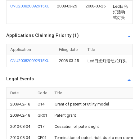
CNU200820092915XU
2008-03-25
2008-03-25
Led日光
灯活动
式灯头
Applications Claiming Priority (1)
Application
Filing date
Title
CNU200820092915XU
2008-03-25
Led日光灯活动式灯头
Legal Events
Date
Code
Title
2009-02-18
C14
Grant of patent or utility model
2009-02-18
GR01
Patent grant
2010-08-04
C17
Cessation of patent right
2010-08-04
CF01
Termination of patent right due to non-payment