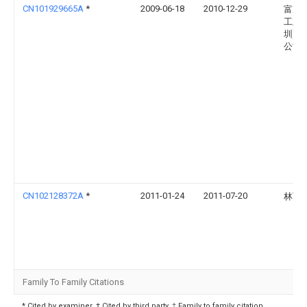
CN101929665A
*
2009-06-18
2010-12-29
富准
工业(
圳)有
公司
CN102128372A
*
2011-01-24
2011-07-20
林万
Family To Family Citations
* Cited by examiner, † Cited by third party, ‡ Family to family citation