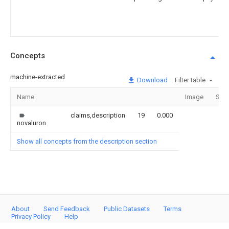
Concepts
machine-extracted
Download
Filter table
Name
Image
Sect
claims,description
19
0.000
novaluron
Show all concepts from the description section
About
Send Feedback
Public Datasets
Terms
Privacy Policy
Help