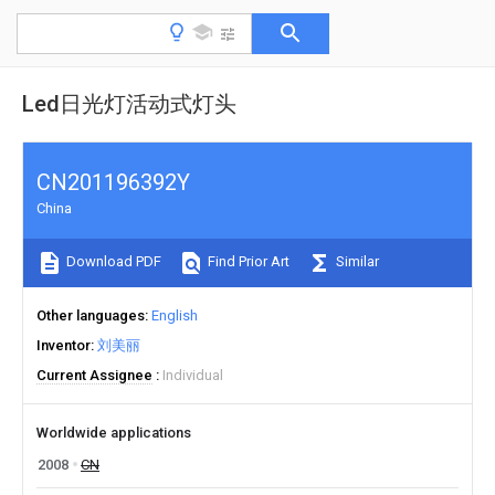
Led日光灯活动式灯头
CN201196392Y
China
Download PDF
Find Prior Art
Similar
Other languages
English
Inventor
刘美丽
Current Assignee
Individual
Worldwide applications
2008
CN