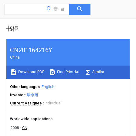
书柜
CN201164216Y
China
Download PDF
Find Prior Art
Similar
Other languages
English
Inventor
康永琳
Current Assignee
Individual
Worldwide applications
2008
CN