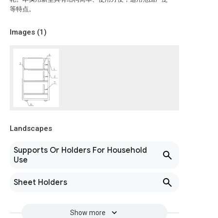
等特点。
Images (
1
)
Landscapes
Supports Or Holders For Household
Use
Sheet Holders
Show more