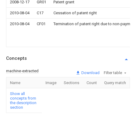
2008-12-17
GR01
Patent grant
2010-08-04
C17
Cessation of patent right
2010-08-04
CF01
Termination of patent right due to non-payment
Concepts
machine-extracted
Download
Filter table
Name
Image
Sections
Count
Query match
Show all
concepts from
the description
section