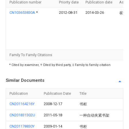
Publication number
Priority date
Publication date
Assi
CN103653830A
*
2012-08-31
2014-03-26
崔巍
Family To Family Citations
* Cited by examiner, † Cited by third party, ‡ Family to family citation
Similar Documents
Publication
Publication Date
Title
CN201164216Y
2008-12-17
书柜
CN201831302U
2011-05-18
一种自动夹紧书架
CN201178830Y
2009-01-14
书柜