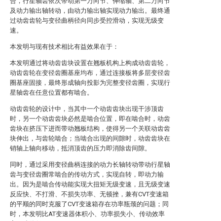
合，行星轴齿依次带动第一万向节、伸缩轴、第二万向节
及动力输出轴转动，由动力输出轴实现动力输出。最终通
过动齿齿轮与变径曲柄径向同步受控滑动，实现无级变
速。
本发明与现有技术相比有益效果在于：
本发明通过将动齿齿块设置在翘板机构上构成动齿齿轮，
动齿齿轮在变径齿圈基座均布，通过连接板将多层变径齿
圈基座固接，最终形成轴向投影为完整变径齿圈，实现行
星轴齿在任意位置都有啮合。
动齿齿轮的设计中，当其中一个动齿齿块出现干涉顶齿
时，另一个动齿齿块必然是啮合位置，即在啮合时，动齿
齿块在挤压下进而带动翘板结构，使得另一个关联动齿齿
块伸出，与齿轮啮合；当啮合出现的间隙时，动齿齿块在
销轴上轴向移动，抵消顶齿的压力即消除齿间隙。
同时，通过采用变径曲柄连接的动力长轴转动带动行星轴
齿与变径齿圈常啮合的传动方式，实现自转，即动力输
出。因为是啮合传动能实现大扭矩无级变速，且无级变速
反应快、不打滑、不损失功率、无顿挫，兼有CVT变速箱
的平顺的同时克服了CVT变速箱存在功率瓶颈的问题；同
时，本发明比AT变速器体积小、功率损失小、传动效率