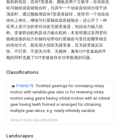
板机构包括：齿块T形基座、翘板及两个立板等；在动齿齿
轮与轴齿或齿链啮合时，当其中一个动齿齿块块出现干涉
顶齿时，通过翘板绕齿块T形基座旋转，使得另一个动齿齿
块向上伸出，继续与行星轴齿或齿链啮合；还公开了一种
应用上述方法的变径动齿无级变速器，包括动力输入机
构、变速联动机构及动力输出机构；本发明通过采用变径
曲柄连接的动力长轴转动带动行星轴齿与变径齿圈常啮合
的传动方式，能实现大扭矩无级变速，且无级变速反应
快、不打滑、不损失功率、无顿挫，兼有CVT变速箱的平
顺的同时克服了CVT变速箱存在功率瓶颈的问题。
Classifications
F16H3/76
Toothed gearings for conveying rotary
motion with variable gear ratio or for reversing rotary
motion using gears having orbital motion with an orbital
gear having teeth formed or arranged for obtaining
multiple gear ratios, e.g. nearly infinitely variable
View 4 more classifications
Landscapes