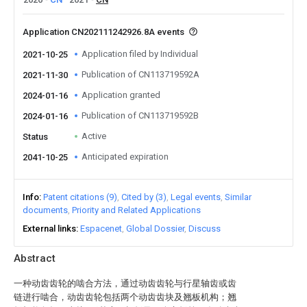
Application CN202111242926.8A events
Application filed by Individual
2021-10-25
Publication of CN113719592A
2021-11-30
Application granted
2024-01-16
Publication of CN113719592B
2024-01-16
Active
Status
Anticipated expiration
2041-10-25
Info
Patent citations (9)
Cited by (3)
Legal events
Similar
documents
Priority and Related Applications
External links
Espacenet
Global Dossier
Discuss
Abstract
一种动齿齿轮的啮合方法，通过动齿齿轮与行星轴齿或齿
链进行啮合，动齿齿轮包括两个动齿齿块及翘板机构；翘