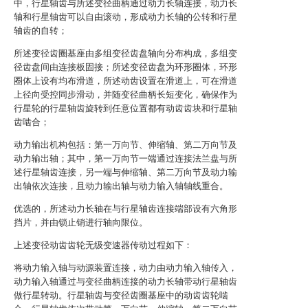
中，行星轴齿与所述变径曲柄通过动力长轴连接，动力长
轴和行星轴齿可以自由滚动，形成动力长轴的公转和行星
轴齿的自转；
所述变径齿圈基座由多组变径齿盘轴向分布构成，多组变
径齿盘间由连接板固接；所述变径齿盘为环形圈体，环形
圈体上设有均布滑道，所述动齿设置在滑道上，可在滑道
上径向受控同步滑动，并随变径曲柄长短变化，确保作为
行星轮的行星轴齿旋转到任意位置都有动齿齿块和行星轴
齿啮合；
动力输出机构包括：第一万向节、伸缩轴、第二万向节及
动力输出轴；其中，第一万向节一端通过连接法兰盘与所
述行星轴齿连接，另一端与伸缩轴、第二万向节及动力输
出轴依次连接，且动力输出轴与动力输入轴轴线重合。
优选的，所述动力长轴在与行星轴齿连接端部设有六角形
挡片，并由锁止销进行轴向限位。
上述变径动齿齿轮无级变速器传动过程如下：
将动力输入轴与动源装置连接，动力由动力输入轴传入，
动力输入轴通过与变径曲柄连接的动力长轴带动行星轴齿
做行星转动。行星轴齿与变径齿圈基座中的动齿齿轮啮