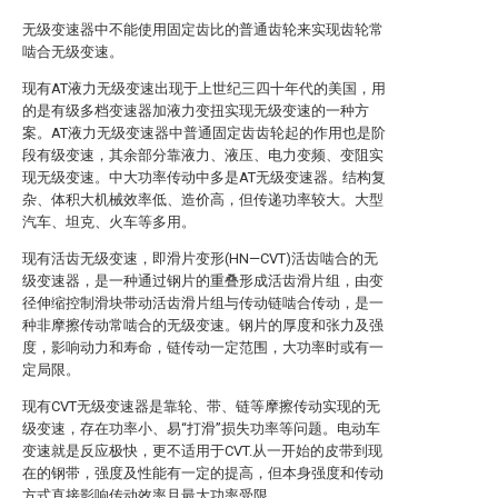
无级变速器中不能使用固定齿比的普通齿轮来实现齿轮常
啮合无级变速。
现有AT液力无级变速出现于上世纪三四十年代的美国，用
的是有级多档变速器加液力变扭实现无级变速的一种方
案。AT液力无级变速器中普通固定齿齿轮起的作用也是阶
段有级变速，其余部分靠液力、液压、电力变频、变阻实
现无级变速。中大功率传动中多是AT无级变速器。结构复
杂、体积大机械效率低、造价高，但传递功率较大。大型
汽车、坦克、火车等多用。
现有活齿无级变速，即滑片变形(HN—CVT)活齿啮合的无
级变速器，是一种通过钢片的重叠形成活齿滑片组，由变
径伸缩控制滑块带动活齿滑片组与传动链啮合传动，是一
种非摩擦传动常啮合的无级变速。钢片的厚度和张力及强
度，影响动力和寿命，链传动一定范围，大功率时或有一
定局限。
现有CVT无级变速器是靠轮、带、链等摩擦传动实现的无
级变速，存在功率小、易“打滑”损失功率等问题。电动车
变速就是反应极快，更不适用于CVT.从一开始的皮带到现
在的钢带，强度及性能有一定的提高，但本身强度和传动
方式直接影响传动效率且最大功率受限。