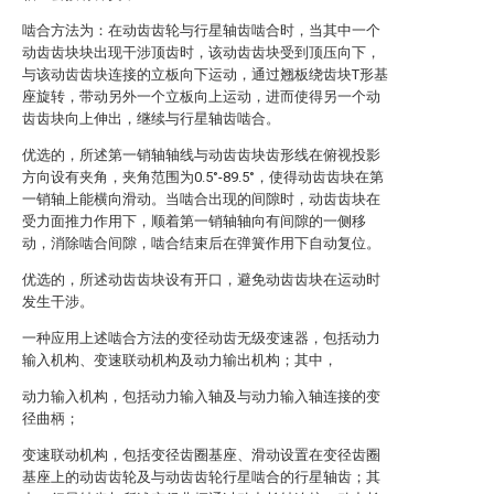
啮合方法为：在动齿齿轮与行星轴齿啮合时，当其中一个
动齿齿块块出现干涉顶齿时，该动齿齿块受到顶压向下，
与该动齿齿块连接的立板向下运动，通过翘板绕齿块T形基
座旋转，带动另外一个立板向上运动，进而使得另一个动
齿齿块向上伸出，继续与行星轴齿啮合。
优选的，所述第一销轴轴线与动齿齿块齿形线在俯视投影
方向设有夹角，夹角范围为0.5°-89.5°，使得动齿齿块在第
一销轴上能横向滑动。当啮合出现的间隙时，动齿齿块在
受力面推力作用下，顺着第一销轴轴向有间隙的一侧移
动，消除啮合间隙，啮合结束后在弹簧作用下自动复位。
优选的，所述动齿齿块设有开口，避免动齿齿块在运动时
发生干涉。
一种应用上述啮合方法的变径动齿无级变速器，包括动力
输入机构、变速联动机构及动力输出机构；其中，
动力输入机构，包括动力输入轴及与动力输入轴连接的变
径曲柄；
变速联动机构，包括变径齿圈基座、滑动设置在变径齿圈
基座上的动齿齿轮及与动齿齿轮行星啮合的行星轴齿；其