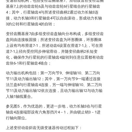
变速联动机构，包括变径齿圈基座7、滑动设置在变径齿圈
基座7上的动齿齿轮6及与动齿齿轮6行星啮合的行星轴齿
4；其中，行星轴齿4与所述变径曲柄2通过动力长轴3连
接，动力长轴3和行星轴齿4可以自由滚动，形成动力长轴
3的公转和行星轴齿4的自转；
变径齿圈基座7由多组变径齿盘轴向分布构成，多组变径齿
盘间由连接板固接；所述变径齿盘为环形圈体，环形圈体
上设有均布滑道7-1，所述动齿6设置在滑道7-1上，可在滑
道7-1上径向受控同步伸缩滑动，并随变径曲柄2长短变
化，确保作为行星轮的行星轴齿4旋转到任意位置都有动齿
齿块6-1和行星轴齿4啮合；
动力输出机构包括：第一万向节9、伸缩轴10、第二万向
节11及动力输出轴12；其中，第一万向节9一端通过连接
法兰盘8与行星轴齿4连接，另一端与伸缩轴10、第二万向
节11及动力输出轴12依次连接，且动力输出轴12与动力输
入轴1轴线重合。
参见图5，作为优选的，更进一步地，动力长轴3在与行星
轴齿4连接端部设有六角形挡片4－1，并由锁止销3－1进
行轴向限位。
上述变径动齿斜齿无级变速器传动过程如下：