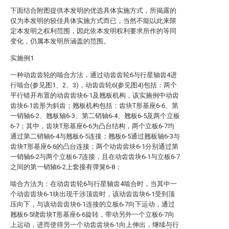
下面结合附图提供本发明的优选具体实施方式，所揭露的
仅为本发明的较佳具体实施方式而已，当然不能以此来限
定本发明之权利范围，因此依本发明权利要求所作的等同
变化，仍属本发明所涵盖的范围。
实施例1
一种动齿齿轮的啮合方法，通过动齿齿轮6与行星轴齿4进
行啮合(参见图1、2、3)，动齿齿轮6(参见图4)包括：两个
平行错开布置的动齿齿块6-1及翘板机构，该实施例中动齿
齿块6-1齿形为斜齿；翘板机构包括：齿块T形基座6-6、第
一销轴6-2、翘板轴6-3、第二销轴6-4、翘板6-5及两个立板
6-7；其中，齿块T形基座6-6为凸台结构，两个立板6-7均
通过第二销轴6-4与翘板6-5连接；翘板6-5通过翘板轴6-3与
齿块T形基座6-6的凸台连接；两个动齿齿块6-1分别通过第
一销轴6-2与两个立板6-7连接，且在动齿齿块6-1与立板6-7
之间的第一销轴6-2上套接有弹簧6-8；
啮合方法为：在动齿齿轮6与行星轴齿4啮合时，当其中一
个动齿齿块6-1块出现干涉顶齿时，该动齿齿块6-1受到顶
压向下，与该动齿齿块6-1连接的立板6-7向下运动，通过
翘板6-5绕齿块T形基座6-6旋转，带动另外一个立板6-7向
上运动，进而使得另一个动齿齿块6-1向上伸出，继续与行