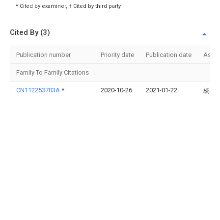
* Cited by examiner, † Cited by third party
Cited By (3)
Publication number
Priority date
Publication date
Assi
Family To Family Citations
CN112253703A
*
2020-10-26
2021-01-22
杨建