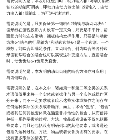
需要说明的是，本发明在使用时，动力输入轴1与动力输出
轴12的功能可调换，即动力由动力输出轴12端输入，由动
力输入轴1端输出，为可逆变速过程。
需要说明的是，只要保证第一销轴6-2轴线与动齿齿块6-1
齿形线在俯视投影方向设有一定夹角，只要是不平行，齿
面受力时能左右滑动，翘板结构发挥作用。只要是与动齿
齿块6-1啮合的行星轴齿4和动齿齿块6-1是一个齿形、一个
模数，能啮合即满足条件。直齿啮合、斜齿啮合等各种齿
形齿轮常啮合的啮合也可以实现这种变速方法，直齿啮合
时，动齿齿块6-1齿形为直齿。
需要说明的是，本发明的动齿齿轮的啮合方法亦可应用于
与齿链啮合。
需要说明的是，在本文中，诸如第一和第二等之类的关系
术语仅仅用来将一个实体或者操作与另一个实体或操作区
分开来，而不一定要求或者暗示这些实体或操作之间存在
任何这种实际的关系或者顺序。而且，术语“包括”、“包含”
或者其任何其他变体意在涵盖非排他性的包含，从而使得
包括一系列要素的过程、方法、物品或者设备不仅包括那
些要素，而且还包括没有明确列出的其他要素，或者是还
包括为这种过程、方法、物品或者设备所固有的要素。在
没有更多限制的情况下。