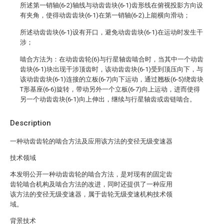
所述第一销轴(6-2)轴线与动齿齿块(6-1)齿形线在俯视投影方向设
有夹角，使得动齿齿块(6-1)在第一销轴(6-2)上能横向滑动；
所述动齿齿块(6-1)设有开口，避免动齿齿块(6-1)在运动时发生干
涉；
啮合方法为：在动齿齿轮(6)与行星轴齿啮合时，当其中一个动齿
齿块(6-1)块出现干涉顶齿时，该动齿齿块(6-1)受到顶压向下，与
该动齿齿块(6-1)连接的立板(6-7)向下运动，通过翘板(6-5)绕齿块
T形基座(6-6)旋转，带动另外一个立板(6-7)向上运动，进而使得
另一个动齿齿块(6-1)向上伸出，继续与行星轴齿或齿链啮合。
Description
一种动齿齿轮的啮合方法及应用该方法的变径无级变速器
技术领域
本发明公开一种动齿齿轮的啮合方法，是对现有的固定齿
齿轮啮合机构及啮合方法的改进，同时还提供了一种应用
该方法的变径无级变速器，属于齿轮无级变速机构技术领
域。
背景技术