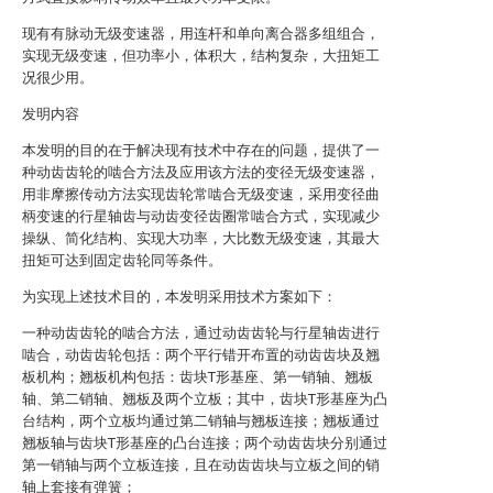
现有有脉动无级变速器，用连杆和单向离合器多组组合，
实现无级变速，但功率小，体积大，结构复杂，大扭矩工
况很少用。
发明内容
本发明的目的在于解决现有技术中存在的问题，提供了一
种动齿齿轮的啮合方法及应用该方法的变径无级变速器，
用非摩擦传动方法实现齿轮常啮合无级变速，采用变径曲
柄变速的行星轴齿与动齿变径齿圈常啮合方式，实现减少
操纵、简化结构、实现大功率，大比数无级变速，其最大
扭矩可达到固定齿轮同等条件。
为实现上述技术目的，本发明采用技术方案如下：
一种动齿齿轮的啮合方法，通过动齿齿轮与行星轴齿进行
啮合，动齿齿轮包括：两个平行错开布置的动齿齿块及翘
板机构；翘板机构包括：齿块T形基座、第一销轴、翘板
轴、第二销轴、翘板及两个立板；其中，齿块T形基座为凸
台结构，两个立板均通过第二销轴与翘板连接；翘板通过
翘板轴与齿块T形基座的凸台连接；两个动齿齿块分别通过
第一销轴与两个立板连接，且在动齿齿块与立板之间的销
轴上套接有弹簧；