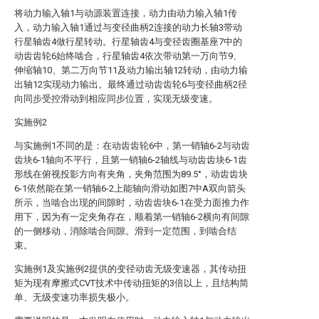
将动力输入轴1与动源装置连接，动力由动力输入轴1传
入，动力输入轴1通过与变径曲柄2连接的动力长轴3带动
行星轴齿4做行星转动。行星轴齿4与变径齿圈基座7中的
动齿齿轮6始终啮合，行星轴齿4依次带动第一万向节9、
伸缩轴10、第二万向节11及动力输出轴12转动，由动力输
出轴12实现动力输出。最终通过动齿齿轮6与变径曲柄2径
向同步受控滑动到相应同步位置，实现无级变速。
实施例2
与实施例1不同的是：在动齿齿轮6中，第一销轴6-2与动齿
齿块6-1轴向不平行，且第一销轴6-2轴线与动齿齿块6-1齿
形线在俯视投影方向有夹角，夹角范围为89.5°，动齿齿块
6-1依然能在第一销轴6-2上能轴向滑动如图7中A双向箭头
所示，当啮合出现的间隙时，动齿齿块6-1在受力面推力作
用下，因为有一定夹角存在，顺着第一销轴6-2横向有间隙
的一侧移动，消除啮合间隙。滑到一定范围，到啮合结
束。
实施例1及实施例2提供的变径动齿无级变速器，其传动扭
矩为现有摩擦式CVT技术中传动扭矩的3倍以上，且结构简
单、无级变速功率损失极小。