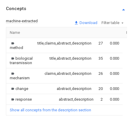
Concepts
machine-extracted
Download
Filter table
Name
Ima
title,claims,abstract,description
27
0.000
method
biological
title,abstract,description
35
0.000
transmission
claims,abstract,description
26
0.000
mechanism
change
abstract,description
20
0.000
response
abstract,description
2
0.000
Show all concepts from the description section