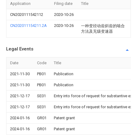
Application
Filing date
Title
CN2020111542112
2020-10-26
CN202011154211.2A
2020-10-26
一种变径动齿斜齿的啮合
方法及无级变速器
Legal Events
Date
Code
Title
2021-11-30
PB01
Publication
2021-11-30
PB01
Publication
2021-12-17
SE01
Entry into force of request for substantive exa
2021-12-17
SE01
Entry into force of request for substantive exa
2024-01-16
GR01
Patent grant
2024-01-16
GR01
Patent grant