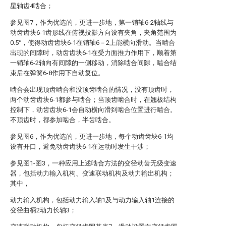
星轴齿4啮合；
参见图7，作为优选的，更进一步地，第一销轴6-2轴线与
动齿齿块6-1齿形线在俯视投影方向设有夹角，夹角范围为
0.5°，使得动齿齿块6-1在销轴6－2上能横向滑动。当啮合
出现的间隙时，动齿齿块6-1在受力面推力作用下，顺着第
一销轴6-2轴向有间隙的一侧移动，消除啮合间隙，啮合结
束后在弹簧6-8作用下自动复位。
啮合会出现顶齿啮合和没顶齿啮合的情况，没有顶齿时，
两个动齿齿块6-1都参与啮合；当顶齿啮合时，在翘板结构
控制下，动齿齿块6-1会自动横向滑到啮合位置进行啮合。
不顶齿时，都参加啮合，半齿啮合。
参见图6，作为优选的，更进一步地，每个动齿齿块6-1均
设有开口，避免动齿齿块6-1在运动时发生干涉；
参见图1-图3，一种应用上述啮合方法的变径动齿无级变速
器，包括动力输入机构、变速联动机构及动力输出机构；
其中，
动力输入机构，包括动力输入轴1及与动力输入轴1连接的
变径曲柄2动力长轴3；