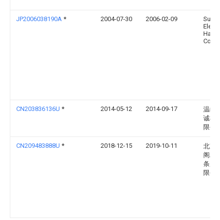
JP2006038190A
*
2004-07-30
2006-02-09
Sumi
Electr
Hardm
Corp
CN203836136U
*
2014-05-12
2014-09-17
温岭
诚机
限公
CN209483888U
*
2018-12-15
2019-10-11
北京
阁精
条股
限公