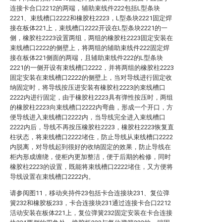
连接卡合口2212的两端，辅助束线件222包括L型条块
2221、束线槽口2222和橡胶柱2223，L型条块2221固定焊
接在板体221上，束线槽口2222开设在L型条块2221的一
侧，橡胶柱2223设置两组，两组的橡胶柱2223固定安装在
束线槽口2222的侧壁上，将两组的辅助束线件222固定焊
接在板体221侧面的两端，且辅助束线件222的L型条块
2221的一侧开设有束线槽口2222，并将两组的橡胶柱2223
固定安装在束线槽口2222的侧壁上，当对导线进行固定收
纳固定时，将导线按压进安装有橡胶柱2223的束线槽口
2222内进行固定，由于橡胶柱2223具有弹性按压时，两组
的橡胶柱2223向束线槽口2222内弯曲，形成一个开口，方
便导线进入束线槽口2222内，当导线完全进入束线槽口
2222内后，导线不再按压橡胶柱2223，橡胶柱2223恢复直
柱状态，将束线槽口2222堵住，防止导线从束线槽口2222
内脱离，对导线起到很好的收纳固定的效果，防止导线在
柜内形成缠绕，使柜内更加整洁，便于后期的检修，同时
橡胶柱2223的设置，既能将束线槽口2222堵住，又方便将
导线设置在束线槽口2222内。
请参阅图11，移动夹持件23包括卡合连接块231、复位弹
簧232和橡胶板233，卡合连接块231通过连接卡合口2212
活动安装在板体221上，复位弹簧232固定安装在卡合连接