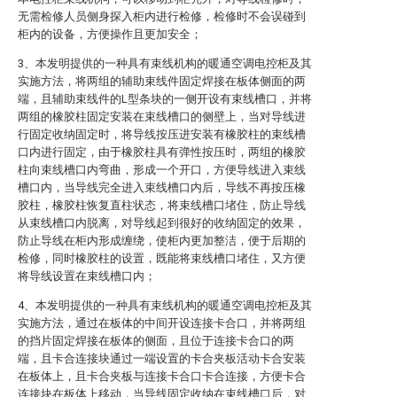
无需检修人员侧身探入柜内进行检修，检修时不会误碰到
柜内的设备，方便操作且更加安全；
3、本发明提供的一种具有束线机构的暖通空调电控柜及其
实施方法，将两组的辅助束线件固定焊接在板体侧面的两
端，且辅助束线件的L型条块的一侧开设有束线槽口，并将
两组的橡胶柱固定安装在束线槽口的侧壁上，当对导线进
行固定收纳固定时，将导线按压进安装有橡胶柱的束线槽
口内进行固定，由于橡胶柱具有弹性按压时，两组的橡胶
柱向束线槽口内弯曲，形成一个开口，方便导线进入束线
槽口内，当导线完全进入束线槽口内后，导线不再按压橡
胶柱，橡胶柱恢复直柱状态，将束线槽口堵住，防止导线
从束线槽口内脱离，对导线起到很好的收纳固定的效果，
防止导线在柜内形成缠绕，使柜内更加整洁，便于后期的
检修，同时橡胶柱的设置，既能将束线槽口堵住，又方便
将导线设置在束线槽口内；
4、本发明提供的一种具有束线机构的暖通空调电控柜及其
实施方法，通过在板体的中间开设连接卡合口，并将两组
的挡片固定焊接在板体的侧面，且位于连接卡合口的两
端，且卡合连接块通过一端设置的卡合夹板活动卡合安装
在板体上，且卡合夹板与连接卡合口卡合连接，方便卡合
连接块在板体上移动，当导线固定收纳在束线槽口后，对