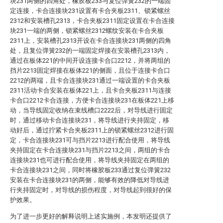
块231两侧的四角处，橡胶板233与复位弹簧232的一端固
定连接，卡合连接块231设置有卡合夹板2311、锁紧螺丝
2312和安装槽孔2313，卡合夹板2311固定设置在卡合连接
块231一端的两侧，锁紧螺丝2312螺纹安装在卡合夹板
2311上，安装槽孔2313开设在卡合连接块231两侧的四角
处，且复位弹簧232的一端固定焊接在安装槽孔2313内，
通过在板体221的中间开设连接卡合口2212，并将两组的
挡片2213固定焊接在板体221的侧面，且位于连接卡合口
2212的两端，且卡合连接块231通过一端设置的卡合夹板
2311活动卡合安装在板体221上，且卡合夹板2311与连接
卡合口2212卡合连接，方便卡合连接块231在板体221上移
动，当导线固定收纳在束线槽口2222后，对导线进行固定
时，通过移动卡合连接块231，将导线进行夹持固定，移
动好后，通过拧紧卡合夹板2311上的锁紧螺丝2312进行固
定，卡合连接块231可与挡片2213进行配合使用，将导线
夹持固定在卡合连接块231与挡片2213之间，两组的卡合
连接块231也可进行配合使用，将导线夹持固定在两组的
卡合连接块231之间，同时将橡胶板233通过复位弹簧232
安装在卡合连接块231的两侧，能够有效的降低对导线进
行夹持固定时，对导线的损伤程度，对导线起到很好的保
护效果。
为了进一步更好的解释说明上述实施例，本发明还提供了