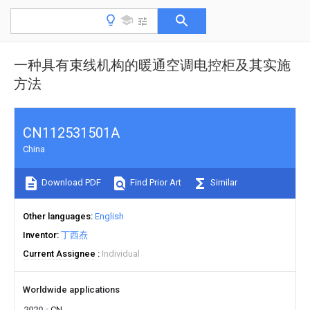
一种具有束线机构的暖通空调电控柜及其实施
方法
CN112531501A
China
Download PDF
Find Prior Art
Similar
Other languages
English
Inventor
丁西焘
Current Assignee
Individual
Worldwide applications
2020
CN