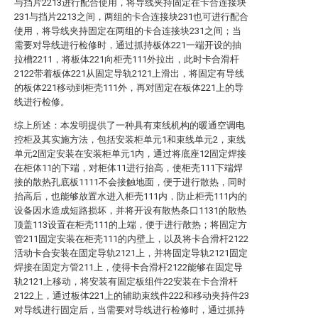
与挡片2213进行配合使用，将导线夹持固定在卡合连接块
231与挡片2213之间，两组的卡合连接块231也可进行配合
使用，将导线夹持固定在两组的卡合连接块231之间；当
需要对导线进行检修时，通过抓持板体221一端开设的抽
拉槽2211，将板体221向柜壳111外拉出，此时卡合滑杆
2122带着板体221从固定导轨2121上滑出，将固定有导线
的板体221移动到柜壳111外，再对固定在板体221上的导
线进行检修。
综上所述：本发明提供了一种具有束线机构的暖通空调电
控柜及其实施方法，包括安装柜单元1和束线单元2，束线
单元2固定安装在安装柜单元1内，通过将底座12固定焊接
在柜体11的下端，对柜体11进行抬高，使柜壳111下端焊
接的散热孔底板1111不会接触地面，便于进行散热，同时
抬高后，也能够放置水进入柜壳111内，防止柜壳111内的
设备因水造成短路损坏，并将开设有散热条口1131的散热
顶盖113设置在柜壳111的上端，便于进行散热；将固定方
管211固定安装在柜壳111的内壁上，以及将卡合滑杆2122
活动卡合安装在固定导轨2121上，并将固定导轨2121固定
焊接在固定方管211上，使得卡合滑杆2122能够在固定导
轨2121上移动，将安装有固定板组件22安装在卡合滑杆
2122上，通过板体221上的辅助束线件222和移动夹持件23
对导线进行固定后，当需要对导线进行检修时，通过抓持