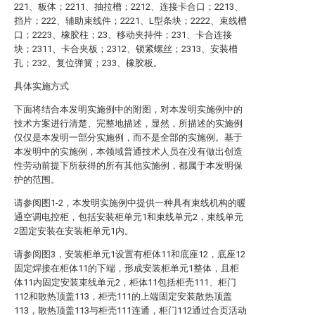
221、板体；2211、抽拉槽；2212、连接卡合口；2213、
挡片；222、辅助束线件；2221、L型条块；2222、束线槽
口；2223、橡胶柱；23、移动夹持件；231、卡合连接
块；2311、卡合夹板；2312、锁紧螺丝；2313、安装槽
孔；232、复位弹簧；233、橡胶板。
具体实施方式
下面将结合本发明实施例中的附图，对本发明实施例中的
技术方案进行清楚、完整地描述，显然，所描述的实施例
仅仅是本发明一部分实施例，而不是全部的实施例。基于
本发明中的实施例，本领域普通技术人员在没有做出创造
性劳动前提下所获得的所有其他实施例，都属于本发明保
护的范围。
请参阅图1-2，本发明实施例中提供一种具有束线机构的暖
通空调电控柜，包括安装柜单元1和束线单元2，束线单元
2固定安装在安装柜单元1内。
请参阅图3，安装柜单元1设置有柜体11和底座12，底座12
固定焊接在柜体11的下端，形成安装柜单元1整体，且柜
体11内固定安装束线单元2，柜体11包括柜壳111、柜门
112和散热顶盖113，柜壳111的上端固定安装散热顶盖
113，散热顶盖113与柜壳111连通，柜门112通过合页活动