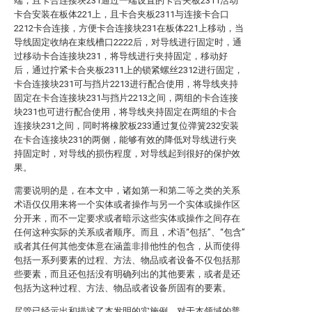
端，且卡合连接块231通过一端设置的卡合夹板2311活动
卡合安装在板体221上，且卡合夹板2311与连接卡合口
2212卡合连接，方便卡合连接块231在板体221上移动，当
导线固定收纳在束线槽口2222后，对导线进行固定时，通
过移动卡合连接块231，将导线进行夹持固定，移动好
后，通过拧紧卡合夹板2311上的锁紧螺丝2312进行固定，
卡合连接块231可与挡片2213进行配合使用，将导线夹持
固定在卡合连接块231与挡片2213之间，两组的卡合连接
块231也可进行配合使用，将导线夹持固定在两组的卡合
连接块231之间，同时将橡胶板233通过复位弹簧232安装
在卡合连接块231的两侧，能够有效的降低对导线进行夹
持固定时，对导线的损伤程度，对导线起到很好的保护效
果。
需要说明的是，在本文中，诸如第一和第二等之类的关系
术语仅仅用来将一个实体或者操作与另一个实体或操作区
分开来，而不一定要求或者暗示这些实体或操作之间存在
任何这种实际的关系或者顺序。而且，术语“包括”、“包含”
或者其任何其他变体意在涵盖非排他性的包含，从而使得
包括一系列要素的过程、方法、物品或者设备不仅包括那
些要素，而且还包括没有明确列出的其他要素，或者是还
包括为这种过程、方法、物品或者设备所固有的要素。
尽管已经示出和描述了本发明的实施例，对于本领域的普