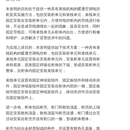
本发明的目的在于提供一种具有束线机构的暖通空调电控
柜及其实施方法，包括安装柜单元和束线单元，束线单元
固定安装在安装柜单元内，方便对电控柜内的导线进行收
纳，不会造成导线缠绕在一起的现象，提高安全性，同时
固定导线后，可将束线单元从柜体内拉出，方便进行检修
和维护，从而解决了背景技术中的问题。
为实现上述目的，本发明提供如下技术方案：一种具有束
线机构的暖通空调电控柜，包括安装柜单元和束线单元，
束线单元固定安装在安装柜单元内，安装柜单元设置有柜
体和底座，底座固定焊接在柜体的下端，形成安装柜单元
整体，且柜体内固定安装束线单元；
束线单元设置有固定伸缩架组件、固定板组件和移动夹持
件，固定伸缩架组件固定安装在柜体内部的一侧，固定板
组件固定安装在固定伸缩架组件上，移动夹持件活动安装
在固定板组件上。
进一步地，柜体包括柜壳、柜门和散热顶盖，柜壳的上端
固定安装散热顶盖，散热顶盖与柜壳连通，柜门通过合页
活动安装在柜壳开设有柜口的一侧，形成柜体整体；
柜壳为铝合金材质制成的构件，并设置有散热孔底板，散