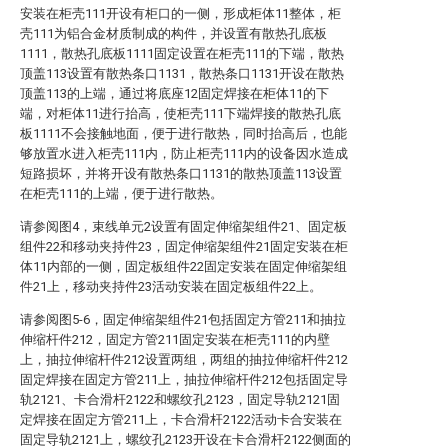
安装在柜壳111开设有柜口的一侧，形成柜体11整体，柜
壳111为铝合金材质制成的构件，并设置有散热孔底板
1111，散热孔底板1111固定设置在柜壳111的下端，散热
顶盖113设置有散热条口1131，散热条口1131开设在散热
顶盖113的上端，通过将底座12固定焊接在柜体11的下
端，对柜体11进行抬高，使柜壳111下端焊接的散热孔底
板1111不会接触地面，便于进行散热，同时抬高后，也能
够放置水进入柜壳111内，防止柜壳111内的设备因水造成
短路损坏，并将开设有散热条口1131的散热顶盖113设置
在柜壳111的上端，便于进行散热。
请参阅图4，束线单元2设置有固定伸缩架组件21、固定板
组件22和移动夹持件23，固定伸缩架组件21固定安装在柜
体11内部的一侧，固定板组件22固定安装在固定伸缩架组
件21上，移动夹持件23活动安装在固定板组件22上。
请参阅图5-6，固定伸缩架组件21包括固定方管211和抽拉
伸缩杆件212，固定方管211固定安装在柜壳111的内壁
上，抽拉伸缩杆件212设置两组，两组的抽拉伸缩杆件212
固定焊接在固定方管211上，抽拉伸缩杆件212包括固定导
轨2121、卡合滑杆2122和螺纹孔2123，固定导轨2121固
定焊接在固定方管211上，卡合滑杆2122活动卡合安装在
固定导轨2121上，螺纹孔2123开设在卡合滑杆2122侧面的