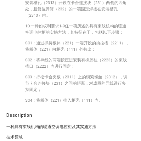
安装槽孔（2313）开设在卡合连接块（231）两侧的四角
处，且复位弹簧（232）的一端固定焊接在安装槽孔
（2313）内。
10.一种如权利要求1-9任一项所述的具有束线机构的暖通
空调电控柜的实施方法，其特征在于，包括以下步骤：
S01：通过抓持板体（221）一端开设的抽拉槽（2211），
将板体（221）向柜壳（111）外拉出；
S02：将导线的两端按压进安装有橡胶柱（2223）的束线
槽口（2222）内进行固定；
S03：拧松卡合夹板（2311）上的锁紧螺丝（2312），调
节卡合连接块（231）之间的距离，对成股的导线进行夹
持固定；
S04：将板体（221）推入柜壳（111）内。
Description
一种具有束线机构的暖通空调电控柜及其实施方法
技术领域