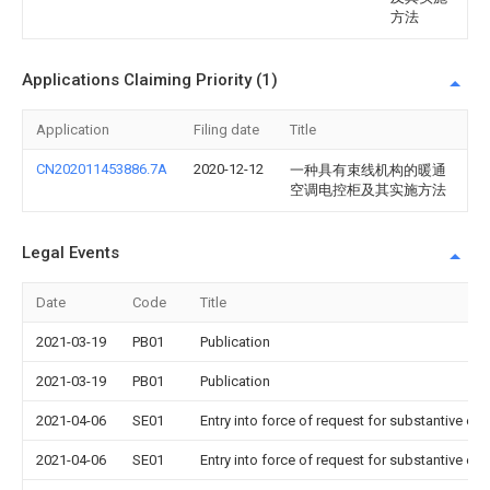
方法
Applications Claiming Priority (1)
Application
Filing date
Title
CN202011453886.7A
2020-12-12
一种具有束线机构的暖通
空调电控柜及其实施方法
Legal Events
Date
Code
Title
2021-03-19
PB01
Publication
2021-03-19
PB01
Publication
2021-04-06
SE01
Entry into force of request for substantive ex
2021-04-06
SE01
Entry into force of request for substantive ex