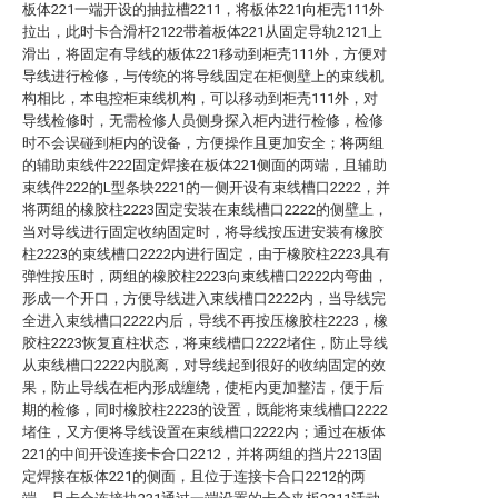
板体221一端开设的抽拉槽2211，将板体221向柜壳111外
拉出，此时卡合滑杆2122带着板体221从固定导轨2121上
滑出，将固定有导线的板体221移动到柜壳111外，方便对
导线进行检修，与传统的将导线固定在柜侧壁上的束线机
构相比，本电控柜束线机构，可以移动到柜壳111外，对
导线检修时，无需检修人员侧身探入柜内进行检修，检修
时不会误碰到柜内的设备，方便操作且更加安全；将两组
的辅助束线件222固定焊接在板体221侧面的两端，且辅助
束线件222的L型条块2221的一侧开设有束线槽口2222，并
将两组的橡胶柱2223固定安装在束线槽口2222的侧壁上，
当对导线进行固定收纳固定时，将导线按压进安装有橡胶
柱2223的束线槽口2222内进行固定，由于橡胶柱2223具有
弹性按压时，两组的橡胶柱2223向束线槽口2222内弯曲，
形成一个开口，方便导线进入束线槽口2222内，当导线完
全进入束线槽口2222内后，导线不再按压橡胶柱2223，橡
胶柱2223恢复直柱状态，将束线槽口2222堵住，防止导线
从束线槽口2222内脱离，对导线起到很好的收纳固定的效
果，防止导线在柜内形成缠绕，使柜内更加整洁，便于后
期的检修，同时橡胶柱2223的设置，既能将束线槽口2222
堵住，又方便将导线设置在束线槽口2222内；通过在板体
221的中间开设连接卡合口2212，并将两组的挡片2213固
定焊接在板体221的侧面，且位于连接卡合口2212的两