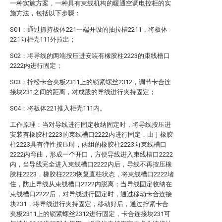
一种实施方案，一种具有束线机构的暖通空调电控柜的实
施方法，包括以下步骤：
S01：通过抓持板体221一端开设的抽拉槽2211，将板体
221向柜壳111外拉出；
S02：将导线的两端按压进安装有橡胶柱2223的束线槽口
2222内进行固定；
S03：拧松卡合夹板2311上的锁紧螺丝2312，调节卡合连
接块231之间的距离，对成股的导线进行夹持固定；
S04：将板体221推入柜壳111内。
工作原理：当对导线进行固定收纳固定时，将导线按压进
安装有橡胶柱2223的束线槽口2222内进行固定，由于橡胶
柱2223具有弹性按压时，两组的橡胶柱2223向束线槽口
2222内弯曲，形成一个开口，方便导线进入束线槽口2222
内，当导线完全进入束线槽口2222内后，导线不再按压橡
胶柱2223，橡胶柱2223恢复直柱状态，将束线槽口2222堵
住，防止导线从束线槽口2222内脱离；当导线固定收纳在
束线槽口2222后，对导线进行固定时，通过移动卡合连接
块231，将导线进行夹持固定，移动好后，通过拧紧卡合
夹板2311上的锁紧螺丝2312进行固定，卡合连接块231可