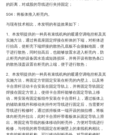
的距离，对成股的导线进行夹持固定；
S04：将板体推入柜壳内。
与现有技术相比，本发明的有益效果如下：
1、本发明提供的一种具有束线机构的暖通空调电控柜及其
实施方法，通过将底座固定焊接在柜体的下端，对柜体进
行抬高，使柜壳下端焊接的散热孔底板不会接触地面，便
于进行散热，同时抬高后，也能够放置水进入柜壳内，防
止柜壳内的设备因水造成短路损坏，并将开设有散热条口
的散热顶盖设置在柜壳的上端，便于进行散热；
2、本发明提供的一种具有束线机构的暖通空调电控柜及其
实施方法，将固定方管固定安装在柜壳的内壁上，以及将
卡合滑杆活动卡合安装在固定导轨上，并将固定导轨固定
焊接在固定方管上，使得卡合滑杆能够在固定导轨上移
动，将安装有固定板组件安装在卡合滑杆上，通过板体上
的辅助束线件和移动夹持件对导线进行固定后，当需要对
导线进行检修时，通过抓持板体一端开设的抽拉槽，将板
体向柜壳外拉出，此时卡合滑杆带着板体从固定导轨上滑
出，将固定有导线的板体移动到柜壳外，方便对导线进行
检修，与传统的将导线固定在柜侧壁上的束线机构相比，
本电控柜束线机构，可以移动到柜壳外，对导线检修时，