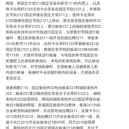
两端，将固定方管211固定安装在柜壳111的内壁上，以及
将卡合滑杆2122活动卡合安装在固定导轨2121上，并将固
定导轨2121固定焊接在固定方管211上，使得卡合滑杆
2122能够在固定导轨2121上移动，将安装有固定板组件22
安装在卡合滑杆2122上，通过板体221上的辅助束线件222
和移动夹持件23对导线进行固定后，当需要对导线进行检
修时，通过抓持板体221一端开设的抽拉槽2211，将板体
221向柜壳111外拉出，此时卡合滑杆2122带着板体221从
固定导轨2121上滑出，将固定有导线的板体221移动到柜
壳111外，方便对导线进行检修，与传统的将导线固定在
柜侧壁上的束线机构相比，本电控柜束线机构，可以移动
到柜壳111外，对导线检修时，无需检修人员侧身探入柜
内进行检修，检修时不会误碰到柜内的设备，方便操作且
更加安全。
请参阅图7-10，固定板组件22包括板体221和辅助束线件
222，板体221通过螺丝固定安装在卡合滑杆2122上，辅助
束线件222设置两组，两组的辅助束线件222固定焊接在板
体221侧面的两端，形成固定板组件22整体，板体221为铝
合金材质制成的构件，并设置有抽拉槽2211、连接卡合口
2212和挡片2213，抽拉槽2211开设在板体221的一端，连
接卡合口2212开设在板体221的中间，挡片2213设置两
组，两组的挡片2213固定焊接在板体221的侧面，且位于