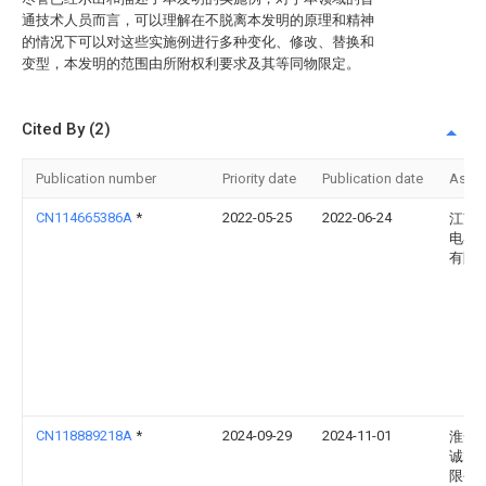
通技术人员而言，可以理解在不脱离本发明的原理和精神
的情况下可以对这些实施例进行多种变化、修改、替换和
变型，本发明的范围由所附权利要求及其等同物限定。
Cited By (2)
Publication number
Priority date
Publication date
Assi
CN114665386A
*
2022-05-25
2022-06-24
江苏
电器
有限
CN118889218A
*
2024-09-29
2024-11-01
淮安
诚电
限公