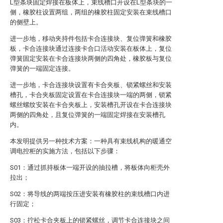
L型条块固定焊接在板体上，束线槽口开设在L型条块的一
侧，橡胶柱设置两组，两组的橡胶柱固定安装在束线槽口
的侧壁上。
进一步地，移动夹持件包括卡合连接块、复位弹簧和橡胶
板，卡合连接块通过连接卡合口活动安装在板体上，复位
弹簧固定安装在卡合连接块两侧的四角处，橡胶板与复位
弹簧的一端固定连接。
进一步地，卡合连接块设置有卡合夹板、锁紧螺丝和安装
槽孔，卡合夹板固定设置在卡合连接块一端的两侧，锁紧
螺丝螺纹安装在卡合夹板上，安装槽孔开设在卡合连接块
两侧的四角处，且复位弹簧的一端固定焊接在安装槽孔
内。
本发明提供另一种技术方案：一种具有束线机构的暖通空
调电控柜的实施方法，包括以下步骤：
S01：通过抓持板体一端开设的抽拉槽，将板体向柜壳外
拉出；
S02：将导线的两端按压进安装有橡胶柱的束线槽口内进
行固定；
S03：拧松卡合夹板上的锁紧螺丝，调节卡合连接块之间