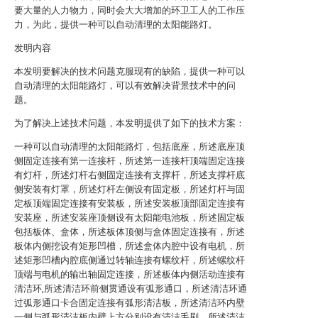
要大量的人力物力，同时会大大增加的环卫工人的工作压
力，为此，提供一种可以自动清理的太阳能路灯。
发明内容
本发明要解决的技术问题克服现有的缺陷，提供一种可以
自动清理的太阳能路灯，可以有效解决背景技术中的问
题。
为了解决上述技术问题，本发明提供了如下的技术方案：
一种可以自动清理的太阳能路灯，包括底座，所述底座顶
侧固定连接有第一连接杆，所述第一连接杆顶端固定连接
有灯杆，所述灯杆右侧固定连接有支撑杆，所述支撑杆底
侧安装有灯罩，所述灯杆左侧设有固定板，所述灯杆与固
定板顶端固定连接有安装板，所述安装板顶部固定连接有
安装座，所述安装座顶侧设有太阳能电池板，所述固定板
包括板体、盒体，所述板体顶侧与盒体固定连接有，所述
板体内侧挖设有矩形凹槽，所述盒体内腔中设有电机，所
述矩形凹槽内腔底侧通过转轴连接有螺纹杆，所述螺纹杆
顶端与电机的输出轴固定连接，所述板体内侧活动连接有
清洁环,所述清洁环前侧贯通设有弧形通口，所述清洁环通
过弧形通口卡合固定连接有弧形清洁板，所述清洁环内壁
一侧与弧形清洁板内壁上方分别设有清洁毛刷，所述清洁