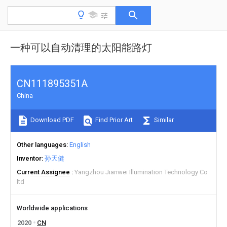
一种可以自动清理的太阳能路灯
CN111895351A
China
Download PDF
Find Prior Art
Similar
Other languages
English
Inventor
孙天健
Current Assignee
Yangzhou Jianwei Illumination Technology Co
ltd
Worldwide applications
2020
CN