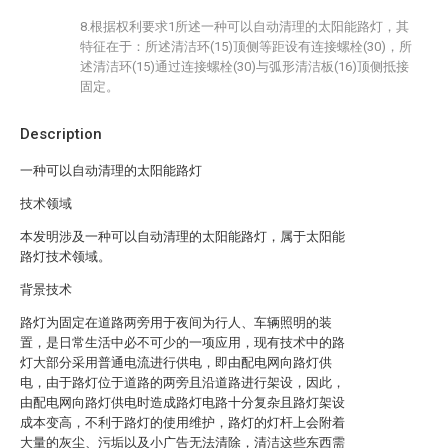
8.根据权利要求1所述一种可以自动清理的太阳能路灯，其
特征在于：所述清洁环(15)顶侧等距设有连接螺栓(30)，所
述清洁环(15)通过连接螺栓(30)与弧形清洁板(16)顶侧抵接
固定。
Description
一种可以自动清理的太阳能路灯
技术领域
本发明涉及一种可以自动清理的太阳能路灯，属于太阳能
路灯技术领域。
背景技术
路灯为固定在道路两旁用于夜间为行人、车辆照明的装
置，是日常生活中必不可少的一项应用，现有技术中的路
灯大部分采用普通电流进行供电，即由配电网向路灯供
电，由于路灯位于道路的两旁且沿道路进行架设，因此，
由配电网向路灯供电时造成路灯电路十分复杂且路灯架设
成本变高，不利于路灯的使用维护，路灯的灯杆上会附着
大量的灰尘、污垢以及小广告无法清除，清洁这些东西需