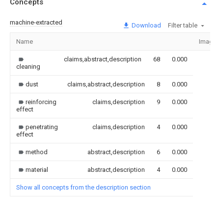
Concepts
machine-extracted
Download
Filter table
Name
Image
claims,abstract,description
68
0.000
cleaning
dust
claims,abstract,description
8
0.000
reinforcing
claims,description
9
0.000
effect
penetrating
claims,description
4
0.000
effect
method
abstract,description
6
0.000
material
abstract,description
4
0.000
Show all concepts from the description section