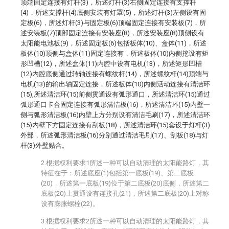
顶端固定连接有灯杆(3)，所述灯杆(3)右侧固定连接有支撑杆
(4)，所述支撑杆(4)底侧安装有灯罩(5)，所述灯杆(3)左侧设有固
定板(6)，所述灯杆(3)与固定板(6)顶端固定连接有安装板(7)，所
述安装板(7)顶部固定连接有安装座(8)，所述安装座(8)顶侧设有
太阳能电池板(9)，所述固定板(6)包括板体(10)、盒体(11)，所述
板体(10)顶侧与盒体(11)固定连接有，所述板体(10)内侧挖设有矩
形凹槽(12)，所述盒体(11)内腔中设有电机(13)，所述矩形凹槽
(12)内腔底侧通过转轴连接有螺纹杆(14)，所述螺纹杆(14)顶端与
电机(13)的输出轴固定连接，所述板体(10)内侧活动连接有清洁环
(15),所述清洁环(15)前侧贯通设有弧形通口，所述清洁环(15)通过
弧形通口卡合固定连接有弧形清洁板(16)，所述清洁环(15)内壁一
侧与弧形清洁板(16)内壁上方分别设有清洁毛刷(17)，所述清洁环
(15)内壁下方固定连接有刮板(18)，所述清洁环(15)套设于灯杆(3)
外部，所述弧形清洁板(16)分别通过清洁毛刷(17)、刮板(18)与灯
杆(3)外壁贴合。
2.根据权利要求1所述一种可以自动清理的太阳能路灯，其
特征在于：所述底座(1)包括第一底板(19)、第二底板
(20)，所述第一底板(19)位于第二底板(20)底侧，所述第二
底板(20)上贯通设有连接孔(21)，所述第二底板(20)上对称
设有膨胀螺栓(22)。
3.根据权利要求2所述一种可以自动清理的太阳能路灯，其