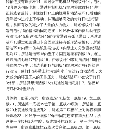
转轴连接有螺纹杆14，通过设置电机13与螺纹杆14，电机
13具体为伺服电机，通过控制电机13能够将螺纹杆14进行
正转或者反转，使螺纹杆14上的螺母带动清洁环15后侧的
升降板24进行上下移动，从而能够高效的对灯杆3进行清
理，从而有效的减少了大量的人力物力，所述螺纹杆14顶
端与电机13的输出轴固定连接，所述板体10内侧活动连接
有清洁环15,所述清洁环15前侧贯通设有弧形通口，所述清
洁环15通过弧形通口卡合固定连接有弧形清洁板16，所述
清洁环15内壁一侧与弧形清洁板16内壁上方分别设有清洁
毛刷17，所述清洁环15内壁下方固定连接有刮板18，通过
设置清洁毛刷17与刮板18，在螺纹杆14带动清洁环15进行
升降的过程中，清洁毛刷17与刮板18能够对灯杆3外壁进
行清洁，使灯杆3外壁上的污垢和小广告进行自动清理，大
大减少的环卫工人的工作压力，所述清洁环15套设于灯杆
3外部，所述弧形清洁板16分别通过清洁毛刷17、刮板18
与灯杆3外壁贴合。
具体的，如图5所示，所述底座1包括第一底板19、第二底
板20，所述第一底板19位于第二底板20底侧，所述第二底
板20上贯通设有连接孔21，所述第二底板20上对称设有膨
胀螺栓22，所述第一底板19顶部固定连接有加强柱23，所
述第一连接杆2为空腔，所述加强柱23套设于第一连接杆2
内腔中，所述膨胀螺栓22依次贯穿第二底板20、第一底板