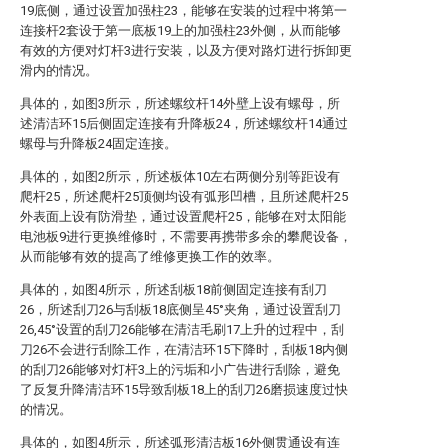
19底侧，通过设置加强柱23，能够在安装的过程中将第一
连接杆2套设于第一底板19上的加强柱23外侧，从而能够
有效的方便对灯杆3进行安装，以及方便对路灯进行拆卸更
滑内的情况。
具体的，如图3所示，所述螺纹杆14外壁上设有螺母，所
述清洁环15后侧固定连接有升降板24，所述螺纹杆14通过
螺母与升降板24固定连接。
具体的，如图2所示，所述板体10左右两侧分别等距设有
爬杆25，所述爬杆25顶侧均设有弧形凹槽，且所述爬杆25
外表面上设有防滑垫，通过设置爬杆25，能够在对太阳能
电池板9进行更换维修时，不需要再携带多余的攀爬设备，
从而能够有效的提高了维修更换工作的效率。
具体的，如图4所示，所述刮板18前侧固定连接有刮刀
26，所述刮刀26与刮板18底侧呈45°夹角，通过设置刮刀
26,45°设置的刮刀26能够在清洁毛刷17上升的过程中，刮
刀26不会进行刮除工作，在清洁环15下降时，刮板18内侧
的刮刀26能够对灯杆3上的污垢和小广告进行刮除，避免
了反复升降清洁环15导致刮板18上的刮刀26磨损速度过快
的情况。
具体的，如图4所示，所述弧形清洁板16外侧贯通设有连