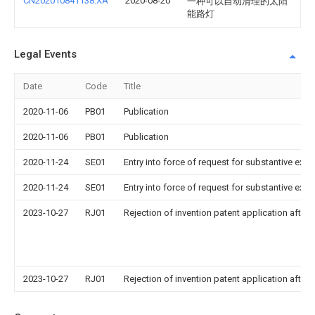
CN202010841138.XA
2020-08-20
一种可以自动清理的太阳
能路灯
Legal Events
Date
Code
Title
2020-11-06
PB01
Publication
2020-11-06
PB01
Publication
2020-11-24
SE01
Entry into force of request for substantive exa
2020-11-24
SE01
Entry into force of request for substantive exa
2023-10-27
RJ01
Rejection of invention patent application after 
2023-10-27
RJ01
Rejection of invention patent application after 