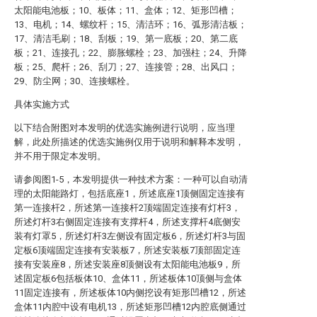
太阳能电池板；10、板体；11、盒体；12、矩形凹槽；
13、电机；14、螺纹杆；15、清洁环；16、弧形清洁板；
17、清洁毛刷；18、刮板；19、第一底板；20、第二底
板；21、连接孔；22、膨胀螺栓；23、加强柱；24、升降
板；25、爬杆；26、刮刀；27、连接管；28、出风口；
29、防尘网；30、连接螺栓。
具体实施方式
以下结合附图对本发明的优选实施例进行说明，应当理
解，此处所描述的优选实施例仅用于说明和解释本发明，
并不用于限定本发明。
请参阅图1-5，本发明提供一种技术方案：一种可以自动清
理的太阳能路灯，包括底座1，所述底座1顶侧固定连接有
第一连接杆2，所述第一连接杆2顶端固定连接有灯杆3，
所述灯杆3右侧固定连接有支撑杆4，所述支撑杆4底侧安
装有灯罩5，所述灯杆3左侧设有固定板6，所述灯杆3与固
定板6顶端固定连接有安装板7，所述安装板7顶部固定连
接有安装座8，所述安装座8顶侧设有太阳能电池板9，所
述固定板6包括板体10、盒体11，所述板体10顶侧与盒体
11固定连接有，所述板体10内侧挖设有矩形凹槽12，所述
盒体11内腔中设有电机13，所述矩形凹槽12内腔底侧通过