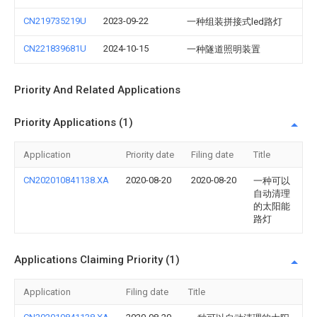
CN219735219U
2023-09-22
一种组装拼接式led路灯
CN221839681U
2024-10-15
一种隧道照明装置
Priority And Related Applications
Priority Applications (1)
Application
Priority date
Filing date
Title
CN202010841138.XA
2020-08-20
2020-08-20
一种可以
自动清理
的太阳能
路灯
Applications Claiming Priority (1)
Application
Filing date
Title