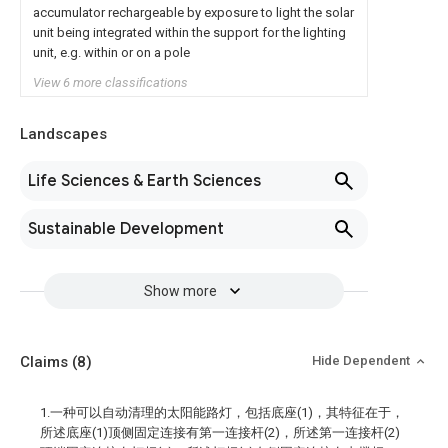
accumulator rechargeable by exposure to light the solar
unit being integrated within the support for the lighting
unit, e.g. within or on a pole
View 6 more classifications
Landscapes
Life Sciences & Earth Sciences
Sustainable Development
Show more
Claims
(8)
Hide Dependent
1.一种可以自动清理的太阳能路灯，包括底座(1)，其特征在于，
所述底座(1)顶侧固定连接有第一连接杆(2)，所述第一连接杆(2)