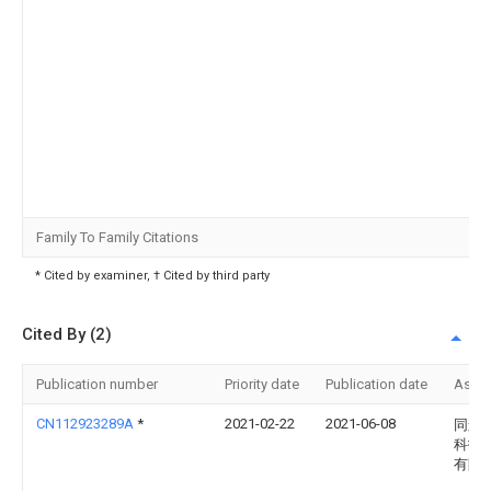
Family To Family Citations
* Cited by examiner, † Cited by third party
Cited By (2)
Publication number
Priority date
Publication date
Assi
CN112923289A
*
2021-02-22
2021-06-08
同辉
科技
有限