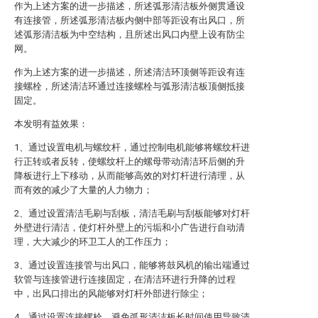
作为上述方案的进一步描述，所述弧形清洁板外侧贯通设
有连接管，所述弧形清洁板内侧中部等距设有出风口，所
述弧形清洁板为中空结构，且所述出风口内壁上设有防尘
网。
作为上述方案的进一步描述，所述清洁环顶侧等距设有连
接螺栓，所述清洁环通过连接螺栓与弧形清洁板顶侧抵接
固定。
本发明有益效果：
1、通过设置电机与螺纹杆，通过控制电机能够将螺纹杆进
行正转或者反转，使螺纹杆上的螺母带动清洁环后侧的升
降板进行上下移动，从而能够高效的对灯杆进行清理，从
而有效的减少了大量的人力物力；
2、通过设置清洁毛刷与刮板，清洁毛刷与刮板能够对灯杆
外壁进行清洁，使灯杆外壁上的污垢和小广告进行自动清
理，大大减少的环卫工人的工作压力；
3、通过设置连接管与出风口，能够将鼓风机的输出端通过
软管与连接管进行连接固定，在清洁环进行升降的过程
中，出风口排出的风能够对灯杆外部进行除尘；
4、通过设置连接螺栓，避免弧形清洁板长时间使用导致清