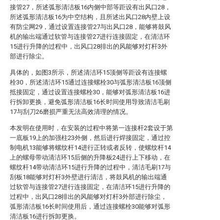
接管27，所述弧形清洁板16内侧中部等距设有出风口28，
所述弧形清洁板16为中空结构，且所述出风口28内壁上设
有防尘网29，通过设置连接管27与出风口28，能够将鼓风
机的输出端通过软管与连接管27进行连接固定，在清洁环
15进行升降的过程中，出风口28排出的风能够对灯杆3外
部进行除尘。
具体的，如图3所示，所述清洁环15顶侧等距设有连接螺
栓30，所述清洁环15通过连接螺栓30与弧形清洁板16顶侧
抵接固定，通过设置连接螺栓30，能够对弧形清洁板16进
行拆卸更换，避免弧形清洁板16长时间使用导致清洁毛刷
17与刮刀26磨损严重无法高效清理的情况。
本发明在使用时，在安装的过程中将第一连接杆2套设于第
一底板19上的加强柱23外侧，然后进行焊接固定，通过控
制电机13能够将螺纹杆14进行正转或者反转，使螺纹杆14
上的螺母带动清洁环15后侧的升降板24进行上下移动，在
螺纹杆14带动清洁环15进行升降的过程中，清洁毛刷17与
刮板18能够对灯杆3外壁进行清洁，将鼓风机的输出端通
过软管与连接管27进行连接固定，在清洁环15进行升降的
过程中，出风口28排出的风能够对灯杆3外部进行除尘，
弧形清洁板16长时间使用后，通过连接螺栓30能够对弧形
清洁板16进行拆卸更换。