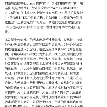
的顶端面的中心设置有搅拌轴17，所述的搅拌轴17的下端
连接有搅拌叶片4，所述的搅拌叶片4位于滤板A18的下
方，所述的搅拌轴17的上端连接有电机15；所述的收集池
1内的滤板B11采用斜面结构，且滤板B11上较高的一端与
收集池14上的进液口14相对应；所述的收集池1内的滤板
B18分别与收集池1和沉淀池10通过可拆卸的方式进行连
接。
本发明中收集池中的污水依次经过厌氧池、缺氧池、好氧
池的处理后部分通过回流管回流至厌氧池，部分通过底部
的连通通道进入沉淀池，通过沉淀池内的PAC（聚合氯化
物）带电板吸附小杂质变为大杂质，经沉淀处理后的水通
过回流管回流至厌氧池，经过多次厌氧池、缺氧池、好氧
池及沉淀池的循环处理后将水通过排液口送至消毒池进行
消毒处理，污泥经污泥排放口排出；收集池、厌氧池、缺
氧池、好氧池和沉淀池的顶端面分别与收集池、厌氧池、
缺氧池、好氧池和沉淀池之间通过可拆卸的方式进行密封
连接，方便对其进行检测维修；厌氧池、缺氧池和好氧池
的顶端面的中心设置有搅拌轴，所述的搅拌轴的下端连接
有搅拌叶片，所述的搅拌叶片位于滤板A的下方，所述的
搅拌轴的上端连接有电机，通过该搅拌装置可以使填料和
污水反应更加充分，处理效果较好；所述的收集池内的滤
板B采用斜面结构，且滤板B上较高的一端与收集池上的进