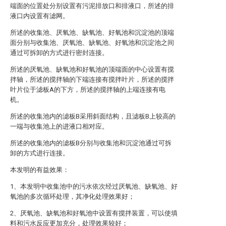
端面的位置处分别设置有污泥排放口和排液口，所述的排
液口内设置有滤网。
所述的收集池、厌氧池、缺氧池、好氧池和沉淀池的顶端
面分别与收集池、厌氧池、缺氧池、好氧池和沉淀池之间
通过可拆卸的方式进行密封连接。
所述的厌氧池、缺氧池和好氧池的顶端面的中心设置有搅
拌轴，所述的搅拌轴的下端连接有搅拌叶片，所述的搅拌
叶片位于滤板A的下方，所述的搅拌轴的上端连接有电
机。
所述的收集池内的滤板B采用斜面结构，且滤板B上较高的
一端与收集池上的进液口相对应。
所述的收集池内的滤板B分别与收集池和沉淀池通过可拆
卸的方式进行连接。
本发明的有益效果：
1、本发明中收集池中的污水依次经过厌氧池、缺氧池、好
氧池的多次循环处理，其净化处理效果好；
2、厌氧池、缺氧池和好氧池中设置有搅拌装置，可以使填
料和污水反应更加充分，处理效果较好；