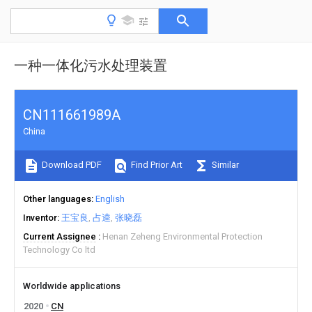
一种一体化污水处理装置
CN111661989A
China
Download PDF
Find Prior Art
Similar
Other languages
English
Inventor
王宝良
占逵
张晓磊
Current Assignee
Henan Zeheng Environmental Protection
Technology Co ltd
Worldwide applications
2020
CN