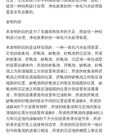
沉淀，无法去除污水中的细粒级污染物及悬浮物；因此，
提供一种结构设计合理、净化效果好的一体化污水处理装
置是非常必要的。
发明内容
本发明的目的是为了克服现有技术的不足，而提供一种结
构设计合理、净化效果好的一体化污水处理装置。
本发明的目的是这样实现的：一种一体化污水处理装置，
它包括收集池、厌氧池、缺氧池、好氧池和沉淀池，所述
的收集池、厌氧池、缺氧池、好氧池、沉淀池一体化成型
的设置在罐体内，所述的收集池、厌氧池、缺氧池、好氧
池上方的顶端面上分别设置有进液口，所述的收集池和厌
氧池之间靠近底端面的位置、厌氧池和缺氧池之间靠近顶
端面的位置、缺氧池和好氧池之间靠近底端面的位置、缺
氧池和沉淀池之间靠近顶端面的位置分别设置有连通通
道，所述的连通通道内设置有过滤机构，所述的厌氧池、
缺氧池和好氧池内靠近中间的位置设置有滤板A，所述的
滤板A的下方设置有填料，所述的收集池和沉淀池内靠近
顶端的位置分别设置有滤板B，所述的厌氧池内滤板A的上
方和沉淀池内滤板B的下方分别设置有潜水提升泵，所述
的潜水提升泵上连接有回流管，所述的回流管的另一端分
别与收集池的进液口相连，所述的沉淀池的侧壁上靠近底