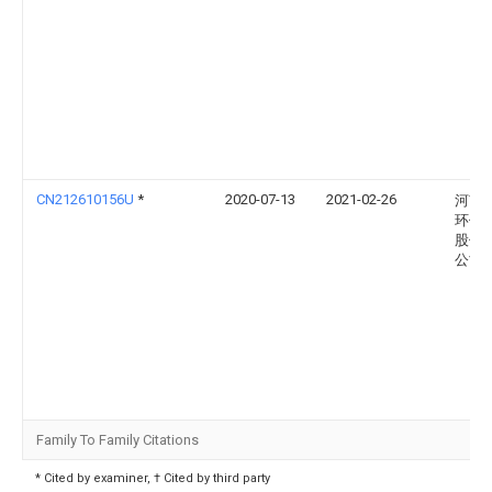
CN212610156U
*
2020-07-13
2021-02-26
河南
环保
股份
公司
Family To Family Citations
* Cited by examiner, † Cited by third party