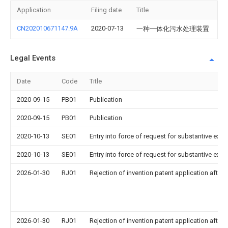
Application
Filing date
Title
CN202010671147.9A
2020-07-13
一种一体化污水处理装置
Legal Events
Date
Code
Title
2020-09-15
PB01
Publication
2020-09-15
PB01
Publication
2020-10-13
SE01
Entry into force of request for substantive exa
2020-10-13
SE01
Entry into force of request for substantive exa
2026-01-30
RJ01
Rejection of invention patent application after 
2026-01-30
RJ01
Rejection of invention patent application after 