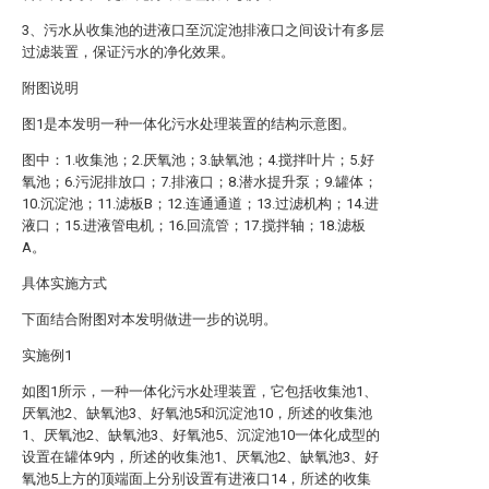
3、污水从收集池的进液口至沉淀池排液口之间设计有多层
过滤装置，保证污水的净化效果。
附图说明
图1是本发明一种一体化污水处理装置的结构示意图。
图中：1.收集池；2.厌氧池；3.缺氧池；4.搅拌叶片；5.好
氧池；6.污泥排放口；7.排液口；8.潜水提升泵；9.罐体；
10.沉淀池；11.滤板B；12.连通通道；13.过滤机构；14.进
液口；15.进液管电机；16.回流管；17.搅拌轴；18.滤板
A。
具体实施方式
下面结合附图对本发明做进一步的说明。
实施例1
如图1所示，一种一体化污水处理装置，它包括收集池1、
厌氧池2、缺氧池3、好氧池5和沉淀池10，所述的收集池
1、厌氧池2、缺氧池3、好氧池5、沉淀池10一体化成型的
设置在罐体9内，所述的收集池1、厌氧池2、缺氧池3、好
氧池5上方的顶端面上分别设置有进液口14，所述的收集