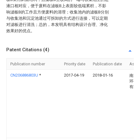
液口相对应，便于废料在滤板B上表面较低端累积，不影
响滤板B的工作且方便废料的清理；收集池内的滤板B分别
与收集池和沉淀池通过可拆卸的方式进行连接，可以定期
对滤板进行清洗；总的，本发明具有结构设计合理、净化
效果好的优点。
Patent Citations (4)
Publication number
Priority date
Publication date
Assi
CN206886803U
*
2017-04-19
2018-01-16
南通
环保
有限