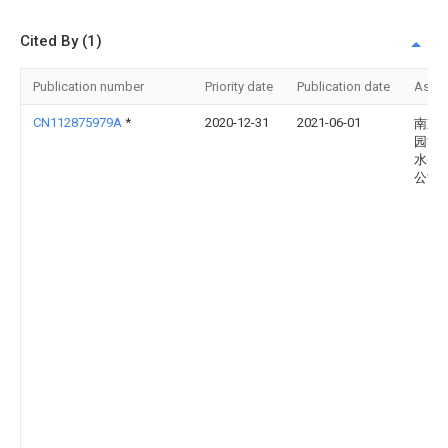
Cited By (1)
Publication number
Priority date
Publication date
Assi
CN112875979A
*
2020-12-31
2021-06-01
南京
园博
水务
公司