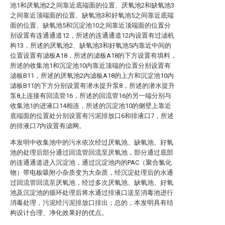
池1和厌氧池2之间靠近底端面的位置、厌氧池2和缺氧池3
之间靠近顶端面的位置、缺氧池3和好氧池5之间靠近底端
面的位置、缺氧池5和沉淀池10之间靠近顶端面的位置分
别设置有连通通道12，所述的连通通道12内设置有过滤机
构13，所述的厌氧池2、缺氧池3和好氧池5内靠近中间的
位置设置有滤板A18，所述的滤板A18的下方设置有填料，
所述的收集池1和沉淀池10内靠近顶端的位置分别设置有
滤板B11，所述的厌氧池2内滤板A18的上方和沉淀池10内
滤板B11的下方分别设置有潜水提升泵8，所述的潜水提升
泵8上连接有回流管16，所述的回流管16的另一端分别与
收集池1的进液口14相连，所述的沉淀池10的侧壁上靠近
底端面的位置处分别设置有污泥排放口6和排液口7，所述
的排液口7内设置有滤网。
本发明中收集池中的污水依次经过厌氧池、缺氧池、好氧
池的处理后部分通过回流管回流至厌氧池，部分通过底部
的连通通道进入沉淀池，通过沉淀池内的PAC（聚合氯化
物）带电板吸附小杂质变为大杂质，经沉淀处理后的水通
过回流管回流至厌氧池，经过多次厌氧池、缺氧池、好氧
池及沉淀池的循环处理后将水通过排液口送至消毒池进行
消毒处理，污泥经污泥排放口排出；总的，本发明具有结
构设计合理、净化效果好的优点。