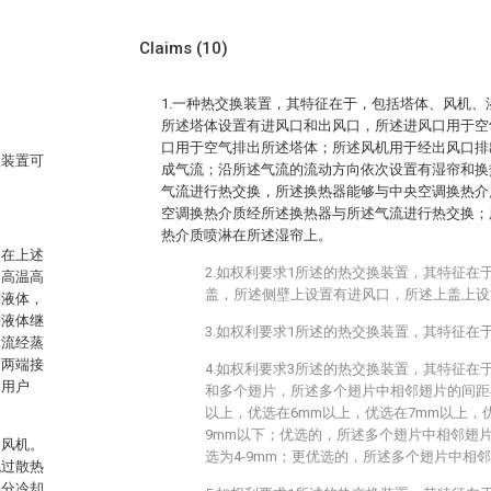
Claims
(10)
1.一种热交换装置，其特征在于，包括塔体、风机
所述塔体设置有进风口和出风口，所述进风口用于空
口用于空气排出所述塔体；所述风机用于经出风口排
换装置可
成气流；沿所述气流的流动方向依次设置有湿帘和换
气流进行热交换，所述换热器能够与中央空调换热介
空调换热介质经所述换热器与所述气流进行热交换；
热介质喷淋在所述湿帘上。
次在上述
2.如权利要求1所述的热交换装置，其特征在
；高温高
盖，所述侧壁上设置有进风口，所述上盖上设
剂液体，
剂液体继
3.如权利要求1所述的热交换装置，其特征在
体流经蒸
的两端接
4.如权利要求3所述的热交换装置，其特征在
到用户
和多个翅片，所述多个翅片中相邻翅片的间距在
以上，优选在6mm以上，优选在7mm以上，
9mm以下；优选的，所述多个翅片中相邻翅片的
和风机。
选为4-9mm；更优选的，所述多个翅片中相邻
流过散热
部分冷却