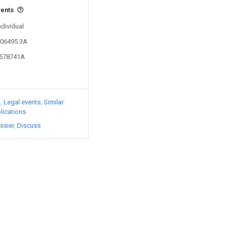
vents
ndividual
406495.3A
1578741A
)
Legal events
Similar
lications
ssier
Discuss