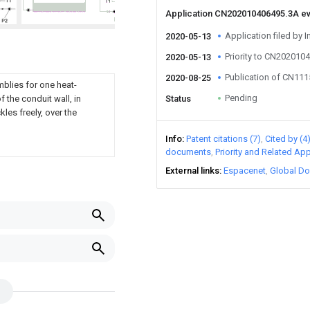
Application CN202010406495.3A e
Application filed by I
2020-05-13
Priority to CN202010
2020-05-13
Publication of CN11
2020-08-25
blies for one heat-
Pending
 the conduit wall, in
Status
les freely, over the
Info
Patent citations (7)
Cited by (4
documents
Priority and Related App
External links
Espacenet
Global Do