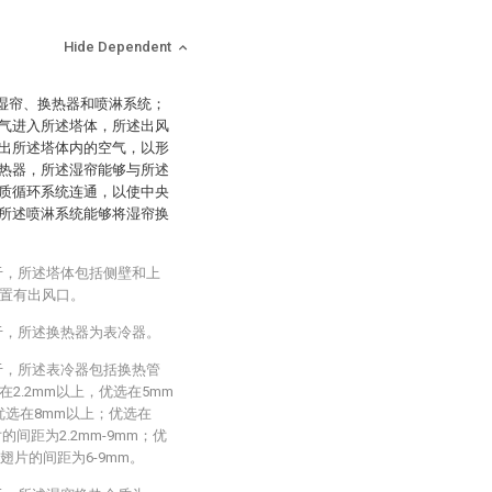
Hide Dependent
、湿帘、换热器和喷淋系统；
气进入所述塔体，所述出风
出所述塔体内的空气，以形
热器，所述湿帘能够与所述
质循环系统连通，以使中央
所述喷淋系统能够将湿帘换
于，所述塔体包括侧壁和上
置有出风口。
于，所述换热器为表冷器。
于，所述表冷器包括换热管
2.2mm以上，优选在5mm
优选在8mm以上；优选在
间距为2.2mm-9mm；优
翅片的间距为6-9mm。