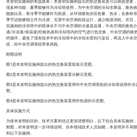
本发明实施例的有益效果：本发明实施例提出的热交换装置可以根据需要
现多种功能：夏季能够作为冷却塔使用，为中央空调的冷却水降温，换热
能效比高；寒冷季节能够作为热源，从环境吸热供应热量、热水；在春秋
季节还能够独立作为冷源，无需中央空调机组运行，减少能源消耗。并且
实施例的冷却塔中的喷淋水不与中央空调的冷凝器连通，中央空调的换热介
液/冷冻液/保温液)经换热器和冷却塔内的空气进行热交换，中央空调的换
闭循环，避免了现有技术中的冷却塔中的冷却水受到污染后，再流入中央
统，给中央空调系统带来风险。
附图说明
图1是本发明实施例提出的热交换装置组装示意图。
图2是本发明实施例提出的热交换装置分解示意图。
图3是本发明实施例提出的热交换装置用作中央空调系统的冷却塔或用作冷
图。
图4是本发明实施例提出的热交换装置用作热源的示意图。
具体实施方式
为使本发明的目的、技术方案和优点更加清楚明白，以下结合具体实施例
附图，对本发明进一步详细说明。但本领域技术人员知晓，本发明并不局
和以下实施例。