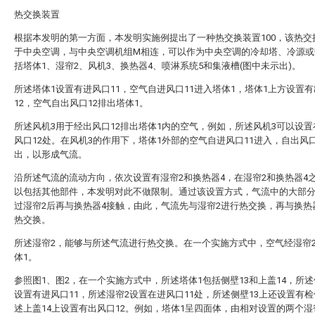
热交换装置
根据本发明的第一方面，本发明实施例提出了一种热交换装置100，该热交
于中央空调，与中央空调机组M相连，可以作为中央空调的冷却塔、冷源或
括塔体1、湿帘2、风机3、换热器4、喷淋系统5和集液槽(图中未示出)。
所述塔体1设置有进风口11，空气自进风口11进入塔体1，塔体1上方设置
12，空气自出风口12排出塔体1。
所述风机3用于经出风口12排出塔体1内的空气，例如，所述风机3可以设
风口12处。在风机3的作用下，塔体1外部的空气自进风口11进入，自出风口
出，以形成气流。
沿所述气流的流动方向，依次设置有湿帘2和换热器4，在湿帘2和换热器4
以包括其他部件，本发明对此不做限制。通过该设置方式，气流中的大部
过湿帘2后再与换热器4接触，由此，气流先与湿帘2进行热交换，再与换热
热交换。
所述湿帘2，能够与所述气流进行热交换。在一个实施方式中，空气经湿帘
体1。
参照图1、图2，在一个实施方式中，所述塔体1包括侧壁13和上盖14，所述
设置有进风口11，所述湿帘2设置在进风口11处，所述侧壁13上还设置有
述上盖14上设置有出风口12。例如，塔体1呈四面体，由相对设置的两个湿