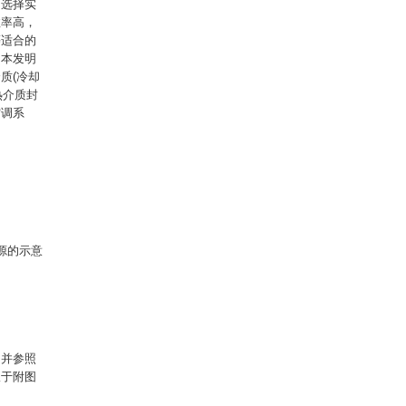
，选择实
效率高，
等适合的
，本发明
质(冷却
热介质封
空调系
源的示意
，并参照
限于附图