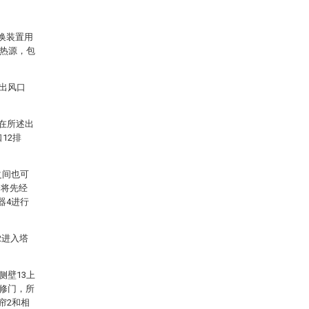
换装置用
热源，包
有出风口
置在所述出
12排
之间也可
分将先经
器4进行
2进入塔
侧壁13上
检修门，所
帘2和相