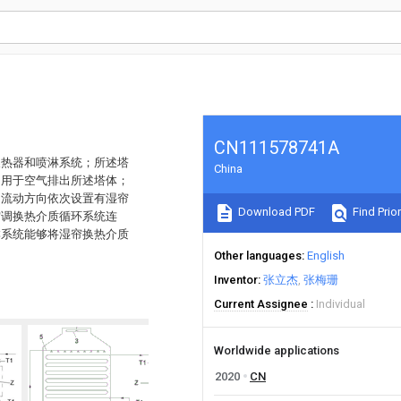
CN111578741A
换热器和喷淋系统；所述塔
China
口用于空气排出所述塔体；
的流动方向依次设置有湿帘
Download PDF
Find Prior
空调换热介质循环系统连
淋系统能够将湿帘换热介质
Other languages
English
Inventor
张立杰
张梅珊
Current Assignee
Individual
Worldwide applications
2020
CN