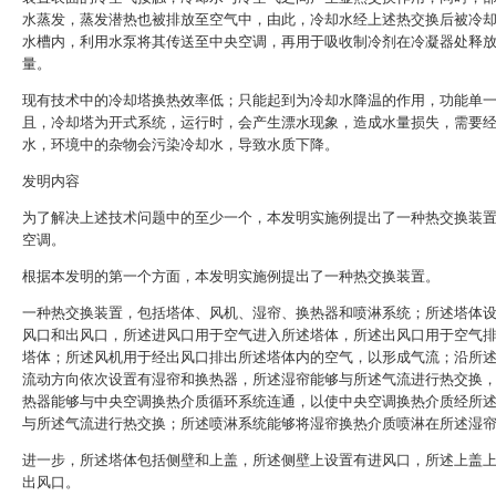
水蒸发，蒸发潜热也被排放至空气中，由此，冷却水经上述热交换后被冷
水槽内，利用水泵将其传送至中央空调，再用于吸收制冷剂在冷凝器处释
量。
现有技术中的冷却塔换热效率低；只能起到为冷却水降温的作用，功能单
且，冷却塔为开式系统，运行时，会产生漂水现象，造成水量损失，需要
水，环境中的杂物会污染冷却水，导致水质下降。
发明内容
为了解决上述技术问题中的至少一个，本发明实施例提出了一种热交换装
空调。
根据本发明的第一个方面，本发明实施例提出了一种热交换装置。
一种热交换装置，包括塔体、风机、湿帘、换热器和喷淋系统；所述塔体
风口和出风口，所述进风口用于空气进入所述塔体，所述出风口用于空气
塔体；所述风机用于经出风口排出所述塔体内的空气，以形成气流；沿所
流动方向依次设置有湿帘和换热器，所述湿帘能够与所述气流进行热交换
热器能够与中央空调换热介质循环系统连通，以使中央空调换热介质经所
与所述气流进行热交换；所述喷淋系统能够将湿帘换热介质喷淋在所述湿
进一步，所述塔体包括侧壁和上盖，所述侧壁上设置有进风口，所述上盖
出风口。