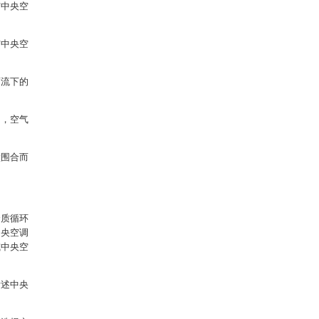
与中央空
与中央空
面流下的
侧，空气
壁围合而
介质循环
中央空调
或中央空
所述中央