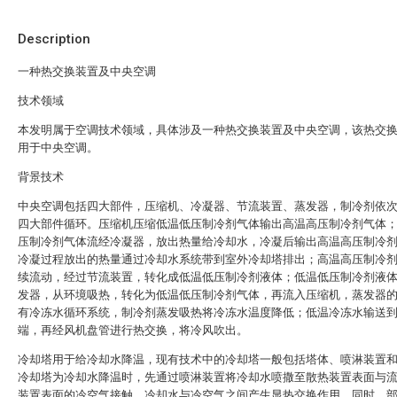
Description
一种热交换装置及中央空调
技术领域
本发明属于空调技术领域，具体涉及一种热交换装置及中央空调，该热交
用于中央空调。
背景技术
中央空调包括四大部件，压缩机、冷凝器、节流装置、蒸发器，制冷剂依
四大部件循环。压缩机压缩低温低压制冷剂气体输出高温高压制冷剂气体
压制冷剂气体流经冷凝器，放出热量给冷却水，冷凝后输出高温高压制冷
冷凝过程放出的热量通过冷却水系统带到室外冷却塔排出；高温高压制冷
续流动，经过节流装置，转化成低温低压制冷剂液体；低温低压制冷剂液
发器，从环境吸热，转化为低温低压制冷剂气体，再流入压缩机，蒸发器
有冷冻水循环系统，制冷剂蒸发吸热将冷冻水温度降低；低温冷冻水输送
端，再经风机盘管进行热交换，将冷风吹出。
冷却塔用于给冷却水降温，现有技术中的冷却塔一般包括塔体、喷淋装置
冷却塔为冷却水降温时，先通过喷淋装置将冷却水喷撒至散热装置表面与
装置表面的冷空气接触，冷却水与冷空气之间产生显热交换作用，同时，