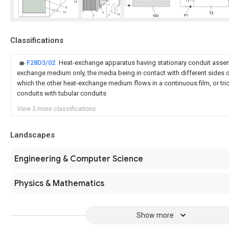
Classifications
F28D3/02
Heat-exchange apparatus having stationary conduit assem
exchange medium only, the media being in contact with different sides of
which the other heat-exchange medium flows in a continuous film, or trick
conduits with tubular conduits
View 5 more classifications
Landscapes
Engineering & Computer Science
Physics & Mathematics
Show more