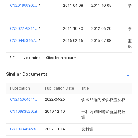
CN201999302U
*
2011-04-08
2011-10-05
毕重
CN202279311U
*
2011-10-30
2012-06-20
徐国
CN204453167U
*
2015-02-16
2015-07-08
重庆
职业
* Cited by examiner, † Cited by third party
Similar Documents
Publication
Publication Date
Title
CN216364641U
2022-04-26
饮水舒适的双饮杯盖及杯
CN109335292B
2019-12-10
一种内藏吸嘴式新型易拉
罐
CN100348469C
2007-11-14
饮料罐