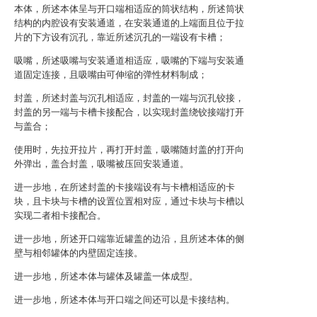
本体，所述本体呈与开口端相适应的筒状结构，所述筒状
结构的内腔设有安装通道，在安装通道的上端面且位于拉
片的下方设有沉孔，靠近所述沉孔的一端设有卡槽；
吸嘴，所述吸嘴与安装通道相适应，吸嘴的下端与安装通
道固定连接，且吸嘴由可伸缩的弹性材料制成；
封盖，所述封盖与沉孔相适应，封盖的一端与沉孔铰接，
封盖的另一端与卡槽卡接配合，以实现封盖绕铰接端打开
与盖合；
使用时，先拉开拉片，再打开封盖，吸嘴随封盖的打开向
外弹出，盖合封盖，吸嘴被压回安装通道。
进一步地，在所述封盖的卡接端设有与卡槽相适应的卡
块，且卡块与卡槽的设置位置相对应，通过卡块与卡槽以
实现二者相卡接配合。
进一步地，所述开口端靠近罐盖的边沿，且所述本体的侧
壁与相邻罐体的内壁固定连接。
进一步地，所述本体与罐体及罐盖一体成型。
进一步地，所述本体与开口端之间还可以是卡接结构。