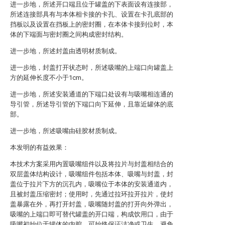
进一步地，所述开口端且位于罐盖的下表面设有连接部，
所述连接部具有与本体相卡接的卡孔、设置在卡孔底部的
挡板以及设置在挡板上的密封圈，在本体卡接到位时，本
体的下端面与密封圈之间构成密封结构。
进一步地，所述封盖由透明材质制成。
进一步地，封盖打开状态时，所述吸嘴的上端口向罐盖上
方的延伸长度不小于1cm。
进一步地，所述安装通道的下端口处设有与吸嘴相连通的
导引管，所述导引管的下端口向下延伸，且靠近罐体的底
部。
进一步地，所述吸嘴由硅胶材质制成。
本发明的有益效果：
本技术方案采用内置吸嘴组件以及将拉片与封盖相结合的
双层盖体结构设计，吸嘴组件包括本体、吸嘴与封盖，封
盖位于拉片下方的沉孔内，吸嘴位于本体的安装通道内，
且被封盖压缩密封；使用时，先通过拉环拉开拉片，使封
盖暴露在外，再打开封盖，吸嘴随封盖的打开向外弹出，
吸嘴的上端口即可替代罐盖的开口端，构成饮用口，由于
吸嘴初始位于罐体的内腔，可始终保证洁净或卫生，避免