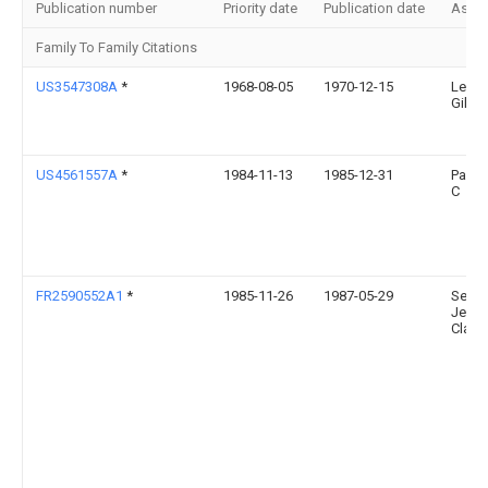
Publication number
Priority date
Publication date
Assi
Family To Family Citations
US3547308A
*
1968-08-05
1970-12-15
Leste
Gillie
US4561557A
*
1984-11-13
1985-12-31
Park 
C
FR2590552A1
*
1985-11-26
1987-05-29
Seves
Jean
Claud