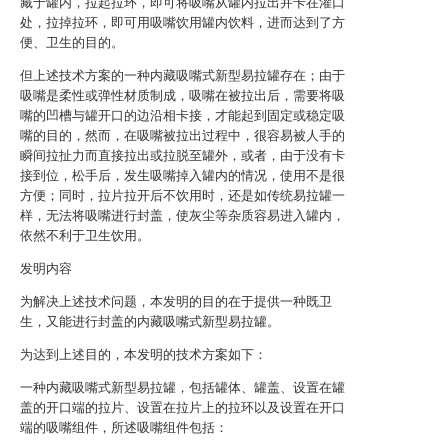
藏于罐内，拉起拉环，即可将吸嘴从罐内拉出并卡在灌口
处，拉掉拉环，即可用吸嘴饮用罐内饮料，进而达到了方
便、卫生的目的。
但上述技术方案的一种内藏吸嘴式新型易拉罐存在；由于
吸嘴是柔性或弹性材质制成，吸嘴在被拉出后，需要将吸
嘴的凹槽与罐开口的边沿相卡接，才能起到固定或稳定吸
嘴的目的，然而，在吸嘴被拉出过程中，很容易被人手的
瞬间拉扯力而直接拉出或拉脱至罐外，或者，由于没有卡
接到位，松手后，发生吸嘴掉入罐内的情况，使用不是很
方便；同时，拉片拉开后不饮用时，还是如传统易拉罐一
样，无法将吸嘴进行封盖，使灰尘等杂质容易进入罐内，
依然不利于卫生饮用。
发明内容
为解决上述技术问题，本发明的目的在于提供一种既卫
生，又能进行封盖的内藏吸嘴式新型易拉罐。
为达到上述目的，本发明的技术方案如下：
一种内藏吸嘴式新型易拉罐，包括罐体、罐盖、设置在罐
盖的开口端的拉片、设置在拉片上的拉环以及设置在开口
端的吸嘴组件，所述吸嘴组件包括：