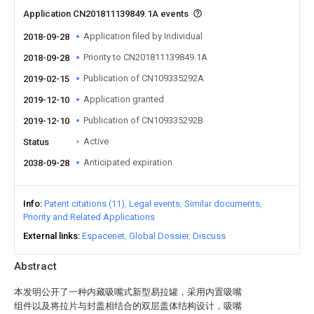
Application CN201811139849.1A events
Application filed by Individual
2018-09-28
Priority to CN201811139849.1A
2018-09-28
Publication of CN109335292A
2019-02-15
Application granted
2019-12-10
Publication of CN109335292B
2019-12-10
Active
Status
Anticipated expiration
2038-09-28
Info
Patent citations (11)
Legal events
Similar documents
Priority and Related Applications
External links
Espacenet
Global Dossier
Discuss
Abstract
本发明公开了一种内藏吸嘴式新型易拉罐，采用内置吸嘴
组件以及将拉片与封盖相结合的双层盖体结构设计，吸嘴