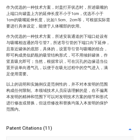
作为优选的一种技术方案，封盖打开状态时，所述吸嘴的
上端口向罐盖上方的延伸长度不小于1cm，优选不小于
1cm的吸嘴延伸长度，比如1.5cm、2cm等，可根据实际需
要进行具体设定，能便于人体嘴部的饮用。
作为优选的一种技术方案，所述安装通道的下端口处设有
与吸嘴相连通的导引管7，所述导引管的下端口向下延伸，
且靠近罐体的底部，具体的，设置导引管与吸嘴的组合，
即可构成类似奶瓶的吸管结构形式，可不用倾斜罐体，作
竖直吸允即可；当然，根据常识，可在沉孔的边缘适当位
置开设单向透气孔，以便于在吸允过程中的空气进入，满
足使用需要。
以上的说明和实施例仅是范例性的，并不对本发明的范围
构成任何限制。本领域技术人员应该理解的是，在不偏离
本发明的精神和范围下可以对发明技术方案的细节和形式
进行修改或替换，但这些修改和替换均落入本发明的保护
范围内。
Patent Citations (11)