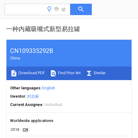
一种内藏吸嘴式新型易拉罐
CN109335292B
China
Download PDF
Find Prior Art
Similar
Other languages
English
Inventor
封志彬
Current Assignee
Individual
Worldwide applications
2018
CN