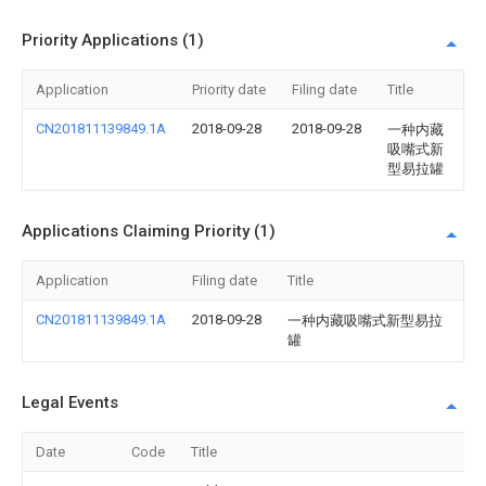
Priority Applications (1)
Application
Priority date
Filing date
Title
CN201811139849.1A
2018-09-28
2018-09-28
一种内藏
吸嘴式新
型易拉罐
Applications Claiming Priority (1)
Application
Filing date
Title
CN201811139849.1A
2018-09-28
一种内藏吸嘴式新型易拉
罐
Legal Events
Date
Code
Title