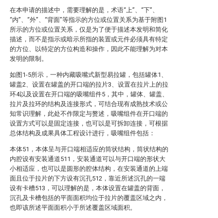
在本申请的描述中，需要理解的是，术语“上”、“下”、
“内”、“外”、“背面”等指示的方位或位置关系为基于附图1
所示的方位或位置关系，仅是为了便于描述本发明和简化
描述，而不是指示或暗示所指的装置或元件必须具有特定
的方位、以特定的方位构造和操作，因此不能理解为对本
发明的限制。
如图1-5所示，一种内藏吸嘴式新型易拉罐，包括罐体1、
罐盖2、设置在罐盖的开口端的拉片3、设置在拉片上的拉
环4以及设置在开口端的吸嘴组件5，其中，罐体、罐盖、
拉片及拉环的结构及连接形式，可结合现有成熟技术或公
知常识理解，此处不作限定与赘述，吸嘴组件在开口端的
设置方式可以是固定连接，也可以是可拆卸连接，可根据
总体结构及成果具体工程设计进行，吸嘴组件包括：
本体51，本体呈与开口端相适应的筒状结构，筒状结构的
内腔设有安装通道511，安装通道可以与开口端的形状大
小相适应，也可以是圆形的腔体结构，在安装通道的上端
面且位于拉片的下方设有沉孔512，靠近所述沉孔的一端
设有卡槽513，可以理解的是，本体设置在罐盖的背面，
沉孔及卡槽包括的平面面积均位于拉片的覆盖区域之内，
也即该所述平面面积小于所述覆盖区域面积。