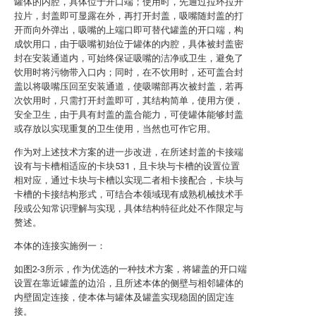
罐体的内腔，具体位于开口端；使用时，先通过拉环拉开
拉片，封盖即可显露在外，再打开封盖，吸嘴随封盖的打
开而向外弹出，吸嘴的上端口即可替代罐盖的开口端，构
成饮用口，由于吸嘴初始位于罐体的内腔，具体被封盖密
封在安装通道内，可始终保证吸嘴的洁净或卫生，避免了
饮用时将污物带入口内；同时，在不饮用时，还可盖合封
盖以将吸嘴压回至安装通道，使吸嘴部再次被封盖，若再
次饮用时，只需打开封盖即可，其结构简单，使用方便，
安全卫生，由于具有封盖的盖合能力，可使罐体能够封盖
或存放以实现重复的卫生使用，当然也可作它用。
作为对上述技术方案的进一步改进，在所述封盖的卡接端
设有与卡槽相适应的卡块531，且卡块与卡槽的设置位置
相对应，通过卡块与卡槽以实现二者相卡接配合，卡块与
卡槽的卡接结构形式，可结合本领域现有成熟机械技术手
段或公知常识理解与实现，具体结构特征此处不作限定与
赘述。
本体的连接实施例一：
如图2-3所示，作为优选的一种技术方案，将罐盖的开口端
设置在靠近罐盖的边沿，且所述本体的侧壁与相邻罐体的
内壁固定连接，使本体与罐体及罐盖实现稳固的固定连
接。