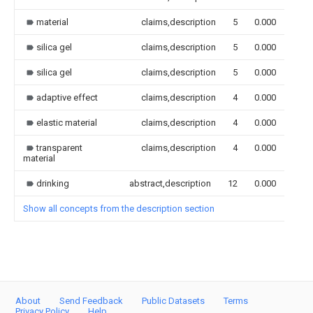
material
claims,description
5
0.000
silica gel
claims,description
5
0.000
silica gel
claims,description
5
0.000
adaptive effect
claims,description
4
0.000
elastic material
claims,description
4
0.000
transparent
claims,description
4
0.000
material
drinking
abstract,description
12
0.000
Show all concepts from the description section
About
Send Feedback
Public Datasets
Terms
Privacy Policy
Help