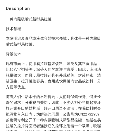
Description
一种内藏吸嘴式新型易拉罐
技术领域
本发明涉及食品或液体容器技术领域，具体是一种内藏吸
嘴式新型易拉罐。
背景技术
现有市面上，使用易拉罐盛装饮料、酒类及其它食用品，
比如八宝粥等等，深受人们的欢迎与喜爱，因此，应用消
耗量很大，而且，易拉罐还具有外观精美、封装严密、清
洁卫生、拉开罐盖容易，食用或饮用罐内食品或饮料十分
方便等优点。
随着人们生活水平的不断提高，人们对保健强身、健康长
寿的追求十分重视与关切，因此，不少人担心当提起拉环
打开罐开口的封片后，罐开口周边不清洁，在喝饮料时会
把污物带入口内，为解决此问题，公告号为CN2273298Y
的发明专利公开了一种内藏吸嘴式新型易拉罐，包括在易
拉罐的拉片背面或者连接它的拉环上附着一个吸嘴，吸嘴