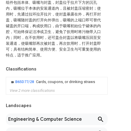
组件包括本体、吸嘴与封盖，封盖位于拉片下方的沉孔
内，吸嘴位于本体的安装通道内，且被封盖压缩密封；使
用时，先通过拉环拉开拉片，使封盖暴露在外，再打开封
盖，吸嘴随封盖的打开向外弹出，吸嘴的上端口即可替代
罐盖的开口端，构成饮用口，由于吸嘴初始位于罐体的内
腔，可始终保证洁净或卫生，避免了饮用时将污物带入口
内；同时，在不饮用时，还可盖合封盖以将吸嘴压回至安
装通道，使吸嘴部再次被封盖，再次饮用时，打开封盖即
可；具有结构简单、使用方便、安全卫生与可重复使用的
特点，适于推广应用。
Classifications
B65D77/28
Cards, coupons, or drinking straws
View 2 more classifications
Landscapes
Engineering & Computer Science