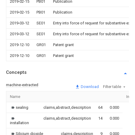
2019-02-15
PB01
Publication
2019-02-15
PB01
Publication
2019-03-12
SE01
Entry into force of request for substantive exa
2019-03-12
SE01
Entry into force of request for substantive exa
2019-12-10
GR01
Patent grant
2019-12-10
GR01
Patent grant
Concepts
machine-extracted
Download
Filter table
Name
Imag
sealing
claims,abstract,description
64
0.000
claims,abstract,description
14
0.000
installation
Silicium dioxide
claims,description
9
0.000