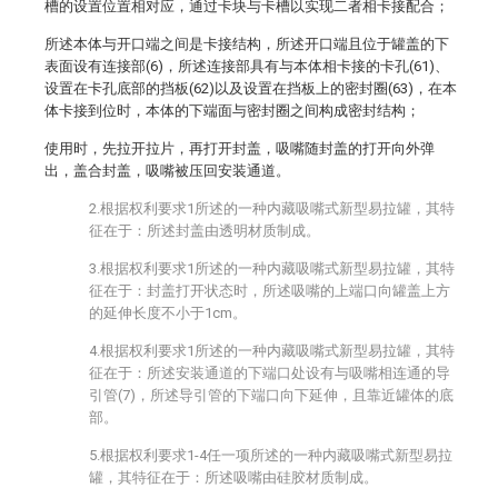
槽的设置位置相对应，通过卡块与卡槽以实现二者相卡接配合；
所述本体与开口端之间是卡接结构，所述开口端且位于罐盖的下
表面设有连接部(6)，所述连接部具有与本体相卡接的卡孔(61)、
设置在卡孔底部的挡板(62)以及设置在挡板上的密封圈(63)，在本
体卡接到位时，本体的下端面与密封圈之间构成密封结构；
使用时，先拉开拉片，再打开封盖，吸嘴随封盖的打开向外弹
出，盖合封盖，吸嘴被压回安装通道。
2.根据权利要求1所述的一种内藏吸嘴式新型易拉罐，其特
征在于：所述封盖由透明材质制成。
3.根据权利要求1所述的一种内藏吸嘴式新型易拉罐，其特
征在于：封盖打开状态时，所述吸嘴的上端口向罐盖上方
的延伸长度不小于1cm。
4.根据权利要求1所述的一种内藏吸嘴式新型易拉罐，其特
征在于：所述安装通道的下端口处设有与吸嘴相连通的导
引管(7)，所述导引管的下端口向下延伸，且靠近罐体的底
部。
5.根据权利要求1-4任一项所述的一种内藏吸嘴式新型易拉
罐，其特征在于：所述吸嘴由硅胶材质制成。