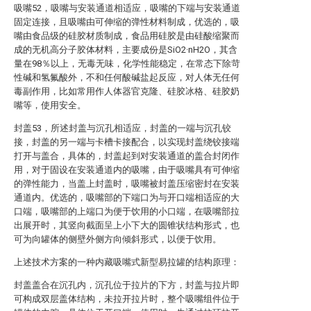
吸嘴52，吸嘴与安装通道相适应，吸嘴的下端与安装通道
固定连接，且吸嘴由可伸缩的弹性材料制成，优选的，吸
嘴由食品级的硅胶材质制成，食品用硅胶是由硅酸缩聚而
成的无机高分子胶体材料，主要成份是SiO2·nH2O，其含
量在98％以上，无毒无味，化学性能稳定，在常态下除苛
性碱和氢氟酸外，不和任何酸碱盐起反应，对人体无任何
毒副作用，比如常用作人体器官克隆、硅胶冰格、硅胶奶
嘴等，使用安全。
封盖53，所述封盖与沉孔相适应，封盖的一端与沉孔铰
接，封盖的另一端与卡槽卡接配合，以实现封盖绕铰接端
打开与盖合，具体的，封盖起到对安装通道的盖合封闭作
用，对于固设在安装通道内的吸嘴，由于吸嘴具有可伸缩
的弹性能力，当盖上封盖时，吸嘴被封盖压缩密封在安装
通道内。优选的，吸嘴部的下端口为与开口端相适应的大
口端，吸嘴部的上端口为便于饮用的小口端，在吸嘴部拉
出展开时，其竖向截面呈上小下大的圆锥状结构形式，也
可为向罐体的侧壁外侧方向倾斜形式，以便于饮用。
上述技术方案的一种内藏吸嘴式新型易拉罐的结构原理：
封盖盖合在沉孔内，沉孔位于拉片的下方，封盖与拉片即
可构成双层盖体结构，未拉开拉片时，整个吸嘴组件位于