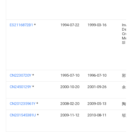
ES2116872B1
*
1994-07-22
1999-03-16
Invest
Des
Creac
Mej P
Sl
CN2230720Y
*
1995-07-10
1996-07-10
郭芃
CN2450129Y
*
2000-10-20
2001-09-26
余承
CN201235961Y
*
2008-02-20
2009-05-13
陶明
CN201545381U
*
2009-11-12
2010-08-11
邬慧