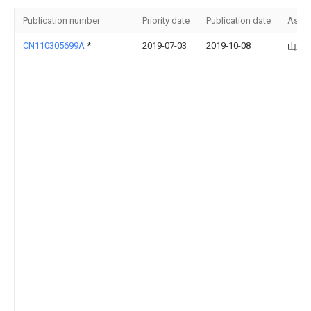
Publication number
Priority date
Publication date
Assi
CN110305699A
*
2019-07-03
2019-10-08
山东