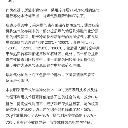
10%。
作为改进，所述步骤S2中，采用冷却塔21对净化后的煤气
进行雾化水冷却降温，将煤气温度降到80℃以下。
所述步骤S3中，采用煤气储存罐储存提质煤气，通过压缩
机将煤气储存罐中的一部分提质煤气输送到熔融气化炉顶
部的烟气管道，用于冷却反应塔顶部的高温煤气，将反应
塔顶部煤气温度调节到1200℃～1300℃，具体可以为：
1200℃、1220℃、1250℃、1300℃，然后进入回转窑中用
于加热回转窑和预还原铁矿石球团。此外，另一部分提质
煤气被输送到回转窑中，用于燃烧为回转窑还原提供热
量，并作为还原气还原回转窑中的铁矿石球团。
熔融气化炉自上而下包括三个部分，下降管或烟气管道、
反应塔和熔池。
本发明采用干式除尘净化技术、CO
变压吸附技术以及煤
2
气循环利用技术显著降低冶炼工艺的综合能耗，减少CO
2
排放，提高煤气利用率，经济和环保效益显著。与传统高
炉炼铁工艺比较，该工艺的综合能耗降低了20～30%，
CO
排放量减少了80～90%，煤气利用率提高到了60%～
2
70%，具有经济效益显著，节能减排效果明显的特征。