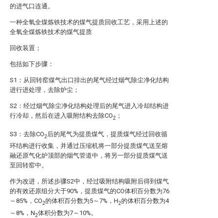
的进气口连通。
一种全氧全煤炼铁技术的煤气提质回收工艺，采用上述的
全氧全煤炼铁技术的煤气提质
回收装置；
包括如下步骤：
S1：从回转窑煤气出口排出的尾气经过烟气除尘净化结构
进行进处理，去除炉尘；
S2：经过烟气除尘净化结构处理后的尾气进入冷却结构进
行冷却，然后在进入吸附结构去除CO
；
2
S3：去除CO
后的尾气为提质煤气，提质煤气经过回收循
2
环结构进行收集，并通过压缩机将一部分提质煤气送至熔
融还原气化炉顶部的烟气管道中，将另一部分提质煤气送
至回转窑中。
作为改进，所述步骤S2中，经过吸附结构吸附后得到煤气
的有效还原组分大于90%，提质煤气的CO体积百分数为76
～85%，CO
的体积百分数为5～7%，H
的体积百分数为4
2
2
～8%，N
体积分数为7～10%。
2