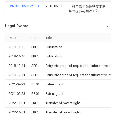
CN201810593721.6A
2018-06-11
一种全氧全煤炼铁技术的
煤气提质与回收工艺
Legal Events
Date
Code
Title
2018-11-16
PB01
Publication
2018-11-16
PB01
Publication
2018-12-11
SE01
Entry into force of request for substantive exa
2018-12-11
SE01
Entry into force of request for substantive exa
2021-02-23
GR01
Patent grant
2021-02-23
GR01
Patent grant
2022-11-01
TR01
Transfer of patent right
2022-11-01
TR01
Transfer of patent right