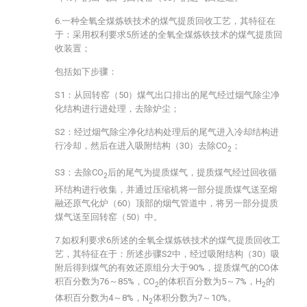
6.一种全氧全煤炼铁技术的煤气提质回收工艺，其特征在
于：采用权利要求5所述的全氧全煤炼铁技术的煤气提质回
收装置；
包括如下步骤：
S1：从回转窑（50）煤气出口排出的尾气经过烟气除尘净
化结构进行进处理，去除炉尘；
S2：经过烟气除尘净化结构处理后的尾气进入冷却结构进
行冷却，然后在进入吸附结构（30）去除CO
；
2
S3：去除CO
后的尾气为提质煤气，提质煤气经过回收循
2
环结构进行收集，并通过压缩机将一部分提质煤气送至熔
融还原气化炉（60）顶部的烟气管道中，将另一部分提质
煤气送至回转窑（50）中。
7.如权利要求6所述的全氧全煤炼铁技术的煤气提质回收工
艺，其特征在于：所述步骤S2中，经过吸附结构（30）吸
附后得到煤气的有效还原组分大于90%，提质煤气的CO体
积百分数为76～85%，CO
的体积百分数为5～7%，H
的
2
2
体积百分数为4～8%，N
体积分数为7～10%。
2