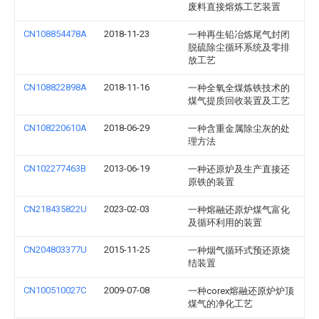
废料直接熔炼工艺装置
CN108854478A
2018-11-23
一种再生铅冶炼尾气封闭
脱硫除尘循环系统及零排
放工艺
CN108822898A
2018-11-16
一种全氧全煤炼铁技术的
煤气提质回收装置及工艺
CN108220610A
2018-06-29
一种含重金属除尘灰的处
理方法
CN102277463B
2013-06-19
一种还原炉及生产直接还
原铁的装置
CN218435822U
2023-02-03
一种熔融还原炉煤气富化
及循环利用的装置
CN204803377U
2015-11-25
一种烟气循环式预还原烧
结装置
CN100510027C
2009-07-08
一种corex熔融还原炉炉顶
煤气的净化工艺