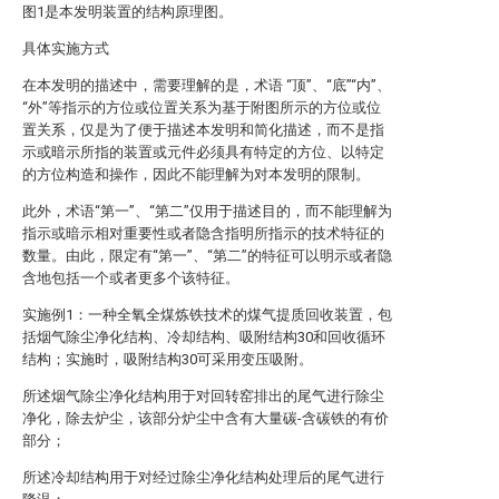
图1是本发明装置的结构原理图。
具体实施方式
在本发明的描述中，需要理解的是，术语 “顶”、“底”“内”、
“外”等指示的方位或位置关系为基于附图所示的方位或位
置关系，仅是为了便于描述本发明和简化描述，而不是指
示或暗示所指的装置或元件必须具有特定的方位、以特定
的方位构造和操作，因此不能理解为对本发明的限制。
此外，术语“第一”、“第二”仅用于描述目的，而不能理解为
指示或暗示相对重要性或者隐含指明所指示的技术特征的
数量。由此，限定有“第一”、“第二”的特征可以明示或者隐
含地包括一个或者更多个该特征。
实施例1：一种全氧全煤炼铁技术的煤气提质回收装置，包
括烟气除尘净化结构、冷却结构、吸附结构30和回收循环
结构；实施时，吸附结构30可采用变压吸附。
所述烟气除尘净化结构用于对回转窑排出的尾气进行除尘
净化，除去炉尘，该部分炉尘中含有大量碳-含碳铁的有价
部分；
所述冷却结构用于对经过除尘净化结构处理后的尾气进行