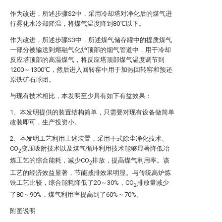
作为改进，所述步骤S2中，采用冷却塔对净化后的煤气进
行雾化水冷却降温，将煤气温度降到80℃以下。
作为改进，所述步骤S3中，所述煤气储存罐中的提质煤气
一部分被输送到熔融气化炉顶部的烟气管道中，用于冷却
反应塔顶部的高温煤气，将反应塔顶部煤气温度调节到
1200～1300℃，然后进入回转窑中用于加热回转窑和预还
原铁矿石球团。
与现有技术相比，本发明至少具有如下有益效果：
1、本发明提供的装置结构简单，只需要对现有设备做简单
改装即可，生产投资小。
2、本发明工艺利用上述装置，采用干式除尘净化技术、
CO
变压吸附技术以及煤气循环利用技术能够显著降低冶
2
炼工艺的综合能耗，减少CO
排放，提高煤气利用率。该
2
工艺的经济效益显著，节能减排效果明显。与传统高炉炼
铁工艺比较，综合能耗降低了20～30%，CO
排放量减少
2
了80～90%，煤气利用率提高到了60%～70%。
附图说明