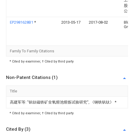
工程
股份
公司
EP2981628B1
*
2013-05-17
2017-08-02
Blüch
Gmb
Family To Family Citations
* Cited by examiner, † Cited by third party
Non-Patent Citations (1)
Title
高建军等: "钒钛磁铁矿全氧熔池熔炼试验研究", 《钢铁钒钛》
*
* Cited by examiner, † Cited by third party
Cited By (3)