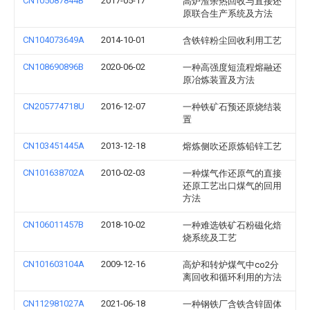
CN105087844B
2017-05-17
高炉渣余热回收与直接还
原联合生产系统及方法
CN104073649A
2014-10-01
含铁锌粉尘回收利用工艺
CN108690896B
2020-06-02
一种高强度短流程熔融还
原冶炼装置及方法
CN205774718U
2016-12-07
一种铁矿石预还原烧结装
置
CN103451445A
2013-12-18
熔炼侧吹还原炼铅锌工艺
CN101638702A
2010-02-03
一种煤气作还原气的直接
还原工艺出口煤气的回用
方法
CN106011457B
2018-10-02
一种难选铁矿石粉磁化焙
烧系统及工艺
CN101603104A
2009-12-16
高炉和转炉煤气中co2分
离回收和循环利用的方法
CN112981027A
2021-06-18
一种钢铁厂含铁含锌固体