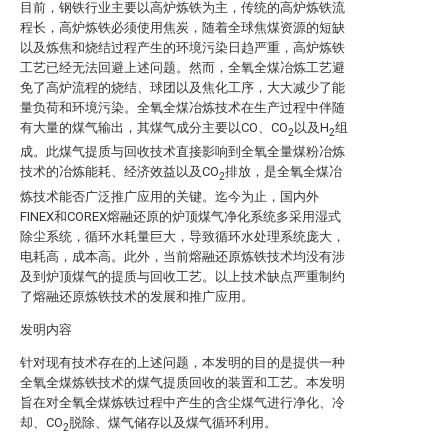
目前，钢铁行业主要以高炉炼铁为主，传统的高炉炼铁流
程长，高炉炼铁必须使用焦炭，随着全球焦煤资源的短缺
以及炼焦和烧结过程产生的环境污染日趋严重，高炉炼铁
工艺已经无法回避上述问题。然而，全氧全煤冶炼工艺避
免了高炉流程的烧结、球团以及焦化工序，大大减少了能
量负荷和环境污染。全氧全煤冶炼技术在生产过程中伴随
有大量的煤气输出，其煤气成分主要以CO、CO
以及H
组
2
2
成。此煤气提质与回收技术直接影响到全氧全量煤粉冶炼
技术的冶炼能耗、经济效益以及CO
排放，是全氧全煤冶
2
炼技术能否广泛推广应用的关键。迄今为止，国内外
FINEX和COREX熔融还原的炉顶煤气净化系统多采用湿式
除尘系统，循环水耗量巨大，导致循环水处理系统庞大，
电耗高，成本高。此外，当前熔融还原炼铁技术均没有涉
及到炉顶煤气的提质与回收工艺。以上技术缺点严重制约
了熔融还原炼铁技术的发展和推广应用。
发明内容
针对现有技术存在的上述问题，本发明的目的是提供一种
全氧全煤炼铁技术的煤气提质回收的装置和工艺。本发明
旨在对全氧全煤炼铁过程中产生的含尘煤气进行净化、冷
却、CO
脱除、煤气储存以及煤气循环利用。
2