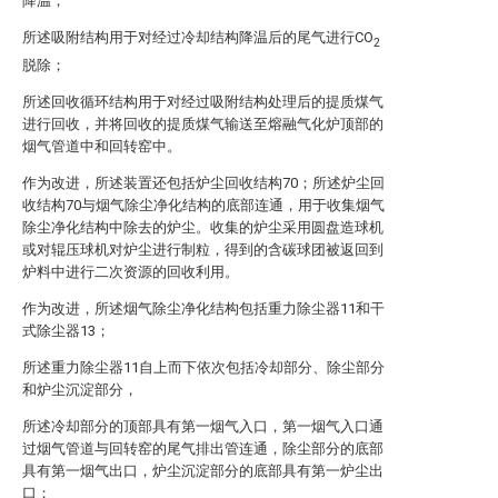
降温；
所述吸附结构用于对经过冷却结构降温后的尾气进行CO
2
脱除；
所述回收循环结构用于对经过吸附结构处理后的提质煤气
进行回收，并将回收的提质煤气输送至熔融气化炉顶部的
烟气管道中和回转窑中。
作为改进，所述装置还包括炉尘回收结构70；所述炉尘回
收结构70与烟气除尘净化结构的底部连通，用于收集烟气
除尘净化结构中除去的炉尘。收集的炉尘采用圆盘造球机
或对辊压球机对炉尘进行制粒，得到的含碳球团被返回到
炉料中进行二次资源的回收利用。
作为改进，所述烟气除尘净化结构包括重力除尘器11和干
式除尘器13；
所述重力除尘器11自上而下依次包括冷却部分、除尘部分
和炉尘沉淀部分，
所述冷却部分的顶部具有第一烟气入口，第一烟气入口通
过烟气管道与回转窑的尾气排出管连通，除尘部分的底部
具有第一烟气出口，炉尘沉淀部分的底部具有第一炉尘出
口；