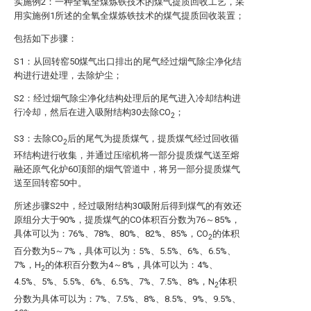
实施例2：一种全氧全煤炼铁技术的煤气提质回收工艺，采
用实施例1所述的全氧全煤炼铁技术的煤气提质回收装置；
包括如下步骤：
S1：从回转窑50煤气出口排出的尾气经过烟气除尘净化结
构进行进处理，去除炉尘；
S2：经过烟气除尘净化结构处理后的尾气进入冷却结构进
行冷却，然后在进入吸附结构30去除CO
；
2
S3：去除CO
后的尾气为提质煤气，提质煤气经过回收循
2
环结构进行收集，并通过压缩机将一部分提质煤气送至熔
融还原气化炉60顶部的烟气管道中，将另一部分提质煤气
送至回转窑50中。
所述步骤S2中，经过吸附结构30吸附后得到煤气的有效还
原组分大于90%，提质煤气的CO体积百分数为76～85%，
具体可以为：76%、78%、80%、82%、85%，CO
的体积
2
百分数为5～7%，具体可以为：5%、5.5%、6%、6.5%、
7%，H
的体积百分数为4～8%，具体可以为：4%、
2
4.5%、5%、5.5%、6%、6.5%、7%、7.5%、8%，N
体积
2
分数为具体可以为：7%、7.5%、8%、8.5%、9%、9.5%、