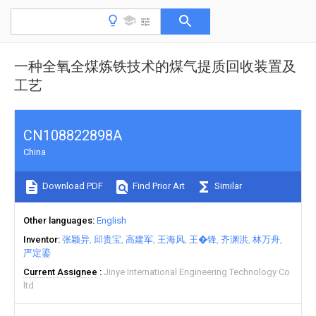
一种全氧全煤炼铁技术的煤气提质回收装置及
工艺
CN108822898A
China
Download PDF
Find Prior Art
Similar
Other languages
English
Inventor
张颖异
邱贵宝
高建军
王海风
王�锋
齐渊洪
林万舟
严定鎏
Current Assignee
Jinye International Engineering Technology Co
ltd