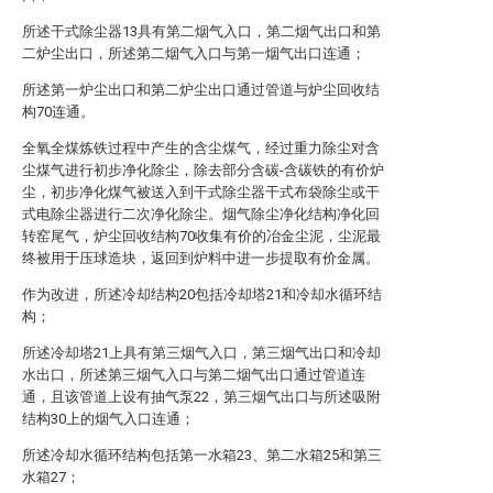
所述干式除尘器13具有第二烟气入口，第二烟气出口和第
二炉尘出口，所述第二烟气入口与第一烟气出口连通；
所述第一炉尘出口和第二炉尘出口通过管道与炉尘回收结
构70连通。
全氧全煤炼铁过程中产生的含尘煤气，经过重力除尘对含
尘煤气进行初步净化除尘，除去部分含碳-含碳铁的有价炉
尘，初步净化煤气被送入到干式除尘器干式布袋除尘或干
式电除尘器进行二次净化除尘。烟气除尘净化结构净化回
转窑尾气，炉尘回收结构70收集有价的冶金尘泥，尘泥最
终被用于压球造块，返回到炉料中进一步提取有价金属。
作为改进，所述冷却结构20包括冷却塔21和冷却水循环结
构；
所述冷却塔21上具有第三烟气入口，第三烟气出口和冷却
水出口，所述第三烟气入口与第二烟气出口通过管道连
通，且该管道上设有抽气泵22，第三烟气出口与所述吸附
结构30上的烟气入口连通；
所述冷却水循环结构包括第一水箱23、第二水箱25和第三
水箱27；