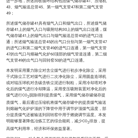
进一步地，所述回收循环结构包括煤气储存罐41、压缩机
43、烟气输送总管45、第一烟气支管47和第二烟气支管
49；
所述煤气储存罐41具有烟气入口和烟气出口，所述煤气储
存罐41上的烟气入口与吸附结构30上的烟气出口连通，煤
气储存罐41上的烟气出口与烟气输送总管45的进气口连
通；所述烟气输送总管45的出气口分别与第一烟气支管47
的进气口和第二烟气支管49的进气口连通，第一烟气支管
47的出气口与熔融气化炉60顶部的烟气管道连通，第二烟
气支管49的出气口与回转窑50的进气口连通。
本发明采用重力除尘对含尘煤气进行初步净化除尘，采用
干式除尘工艺对煤气进行二次净化除尘，采用圆盘造球机
或对辊压球机对含碳含铁尘泥进行制粒，采用冷却塔对净
化后的煤气进行冷却降温，采用变压吸附装置对净化后的
煤气进行CO
脱除得到提质煤气，采用煤气储存罐储存提
2
质煤气，最后通过压缩机将煤气储存罐中的提质煤气输送
到熔融气化炉炉顶的下降管中用于调节炉顶煤气温度，部
分提质煤气还被输送到回转窑中用于燃烧调节温度。本发
明能够显著降低冶炼工艺的综合能耗，减少CO
排放，提
2
高煤气利用率，经济和环保效益显著。