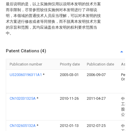
最后说明的是，以上实施例仅用以说明本发明的技术方案
而非限制，尽管参照较佳实施例对本发明进行了详细说
明，本领域的普通技术人员应当理解，可以对本发明的技
术方案进行修改或者等同替换，而不脱离本发明技术方案
的宗旨和范围，其均应涵盖在本发明的权利要求范围当
中。
Patent Citations (4)
Publication number
Priority date
Publication date
Assi
US20060196311A1
*
2005-03-01
2006-09-07
Peter
Oren 
CN102031325A
*
2010-11-26
2011-04-27
中冶
工程
股份
公司
CN102605132A
*
2012-01-13
2012-07-25
中冶