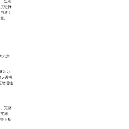
滤，过滤
速度进行
积与透明
质量。
构示意
8-出水
15-透明
密压缩活性
楚、完整
的实施
前提下所