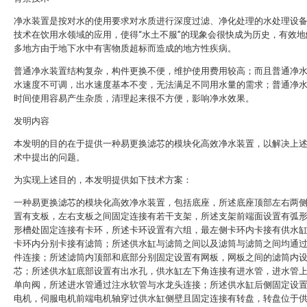
净水装置是按对水的使用要求对水质进行深度过滤、净化处理的水处理设
技术在饮用水领域的应用，使得“水土不服”的现象会很快成为历史，有效地
多地方由于地下水中有害物质超标而造成的地方性疾病。
普通净水装置结构复杂，构件更换不便，维护使用费用较高；而且普通净
水速度不可调，出水速度基本不变，无法满足不同用水量的需求；普通净
时间使用容易产生杂质，清理起来很不方便，影响净水效果。
发明内容
本发明的目的在于提供一种易更换滤芯的模块化高效净水装置，以解决上
术中提出的问题。
为实现上述目的，本发明提供如下技术方案：
一种易更换滤芯的模块化高效净水装置，包括底座，所述底座顶部左右两
置有支板，左右支板之间固定连接有若干支架，所述支架前端面设置有弧
形槽处固定连接有卡环，所述卡环设置有六组，最左侧卡环内卡接有供水
卡环内分别卡接有滤筒；所述供水缸与滤筒之间以及滤筒与滤筒之间均通
件连接；所述滤筒内顶部和底部分别固定设置有网板，网板之间的滤筒内
芯；所述供水缸底部设置有出水孔，供水缸左下角连接有进水管，进水管
单向阀，所述进水管通过注水软管与水龙头连接；所述供水缸后侧固定设
电机，伺服电机前端电机轴穿过供水缸侧壁且固定连接有转盘，转盘位于