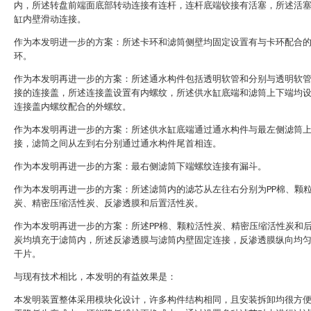
内，所述转盘前端面底部转动连接有连杆，连杆底端铰接有活塞，所述活
缸内壁滑动连接。
作为本发明进一步的方案：所述卡环和滤筒侧壁均固定设置有与卡环配合
环。
作为本发明再进一步的方案：所述通水构件包括透明软管和分别与透明软
接的连接盖，所述连接盖设置有内螺纹，所述供水缸底端和滤筒上下端均
连接盖内螺纹配合的外螺纹。
作为本发明再进一步的方案：所述供水缸底端通过通水构件与最左侧滤筒
接，滤筒之间从左到右分别通过通水构件尾首相连。
作为本发明再进一步的方案：最右侧滤筒下端螺纹连接有漏斗。
作为本发明再进一步的方案：所述滤筒内的滤芯从左往右分别为PP棉、颗
炭、精密压缩活性炭、反渗透膜和后置活性炭。
作为本发明再进一步的方案：所述PP棉、颗粒活性炭、精密压缩活性炭和
炭均填充于滤筒内，所述反渗透膜与滤筒内壁固定连接，反渗透膜纵向均
干片。
与现有技术相比，本发明的有益效果是：
本发明装置整体采用模块化设计，许多构件结构相同，且安装拆卸均很方