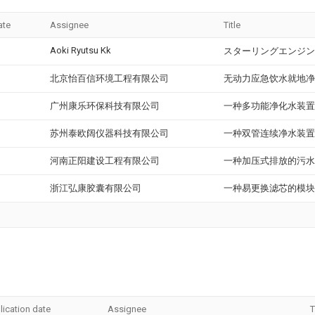
ate
Assignee
Title
Aoki Ryutsu Kk
スターリングエンジン
北京怡百信环境工程有限公司
无动力应急饮水就地净
广州康乐环保科技有限公司
一种多功能净化水装置
苏州泰欧阔仪器科技有限公司
一种双管连续净水装置
河南正阳建设工程有限公司
一种加压式排放的污水
浙江弘康胶囊有限公司
一种易更换滤芯的模块
lication date
Assignee
T