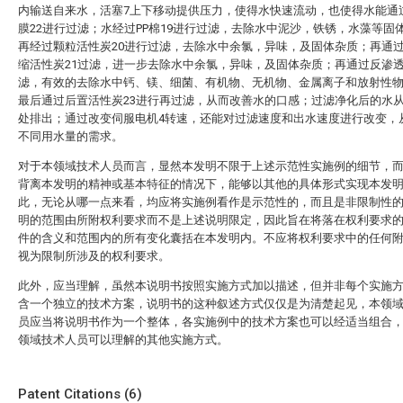
内输送自来水，活塞7上下移动提供压力，使得水快速流动，也使得水能通
膜22进行过滤；水经过PP棉19进行过滤，去除水中泥沙，铁锈，水藻等固
再经过颗粒活性炭20进行过滤，去除水中余氯，异味，及固体杂质；再通
缩活性炭21过滤，进一步去除水中余氯，异味，及固体杂质；再通过反渗透
滤，有效的去除水中钙、镁、细菌、有机物、无机物、金属离子和放射性
最后通过后置活性炭23进行再过滤，从而改善水的口感；过滤净化后的水从
处排出；通过改变伺服电机4转速，还能对过滤速度和出水速度进行改变，
不同用水量的需求。
对于本领域技术人员而言，显然本发明不限于上述示范性实施例的细节，
背离本发明的精神或基本特征的情况下，能够以其他的具体形式实现本发
此，无论从哪一点来看，均应将实施例看作是示范性的，而且是非限制性
明的范围由所附权利要求而不是上述说明限定，因此旨在将落在权利要求
件的含义和范围内的所有变化囊括在本发明内。不应将权利要求中的任何
视为限制所涉及的权利要求。
此外，应当理解，虽然本说明书按照实施方式加以描述，但并非每个实施
含一个独立的技术方案，说明书的这种叙述方式仅仅是为清楚起见，本领
员应当将说明书作为一个整体，各实施例中的技术方案也可以经适当组合
领域技术人员可以理解的其他实施方式。
Patent Citations (6)