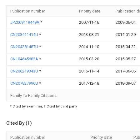
Publication number
Priority date
Publication d
JP2009119449A
*
2007-11-16
2009-06-04
CN203411414U
*
2013-08-21
2014-01-29
CN204281487U
*
2014-11-10
2015-04-22
CN104645682A
*
2015-03-20
2015-05-27
CN206219343U
*
2016-11-14
2017-06-06
CN207827996U
*
2017-12-18
2018-09-07
Family To Family Citations
* Cited by examiner, † Cited by third party
Cited By (1)
Publication number
Priority date
Pub