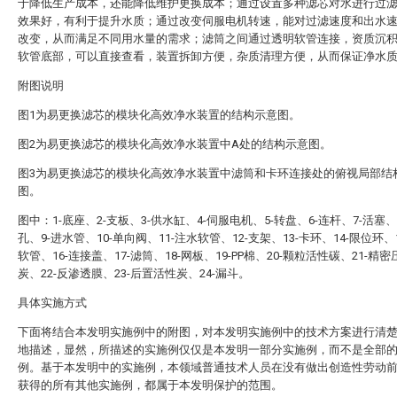
于降低生产成本，还能降低维护更换成本；通过设置多种滤芯对水进行过
效果好，有利于提升水质；通过改变伺服电机转速，能对过滤速度和出水
改变，从而满足不同用水量的需求；滤筒之间通过透明软管连接，资质沉
软管底部，可以直接查看，装置拆卸方便，杂质清理方便，从而保证净水
附图说明
图1为易更换滤芯的模块化高效净水装置的结构示意图。
图2为易更换滤芯的模块化高效净水装置中A处的结构示意图。
图3为易更换滤芯的模块化高效净水装置中滤筒和卡环连接处的俯视局部结
图。
图中：1-底座、2-支板、3-供水缸、4-伺服电机、5-转盘、6-连杆、7-活塞、
孔、9-进水管、10-单向阀、11-注水软管、12-支架、13-卡环、14-限位环、
软管、16-连接盖、17-滤筒、18-网板、19-PP棉、20-颗粒活性碳、21-精
炭、22-反渗透膜、23-后置活性炭、24-漏斗。
具体实施方式
下面将结合本发明实施例中的附图，对本发明实施例中的技术方案进行清
地描述，显然，所描述的实施例仅仅是本发明一部分实施例，而不是全部
例。基于本发明中的实施例，本领域普通技术人员在没有做出创造性劳动
获得的所有其他实施例，都属于本发明保护的范围。