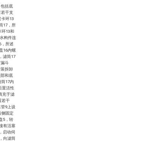
，包括底
有若干支
卡环13
筒17，所
环13和
通水构件连
6，所述
盖16内螺
，滤筒17
有漏斗
安装拆卸
顶部和底
筒17内
后置活性
均填充于滤
置若干
水管9上设
后侧固定
盘5，转
铰接有活塞
，启动伺
动，向滤筒