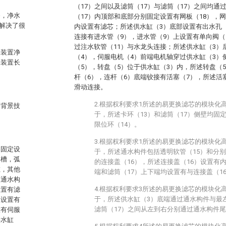
（17）之间以及滤筒（17）与滤筒（17）之间均通
备，净水
（17）内顶部和底部分别固定设置有网板（18），网
解决了很
内设置有滤芯；所述供水缸（3）底部设置有出水孔（
连接有进水管（9），进水管（9）上设置有单向阀（
过注水软管（11）与水龙头连接；所述供水缸（3）
水装置净
（4），伺服电机（4）前端电机轴穿过供水缸（3）
水装置长
（5），转盘（5）位于供水缸（3）内，所述转盘（
杆（6），连杆（6）底端铰接有活塞（7），所述活
滑动连接。
2.根据权利要求1所述的易更换滤芯的模块化
述背景技
于，所述卡环（13）和滤筒（17）侧壁均固
限位环（14）。
3.根据权利要求1所述的易更换滤芯的模块化
侧固定设
于，所述通水构件包括透明软管（15）和分别
形槽，弧
的连接盖（16），所述连接盖（16）设置有
缸，其他
端和滤筒（17）上下端均设置有与连接盖（1
过通水构
4.根据权利要求3所述的易更换滤芯的模块化
设置有滤
于，所述供水缸（3）底端通过通水构件与最
上设置有
滤筒（17）之间从左到右分别通过通水构件
置有伺服
供水缸