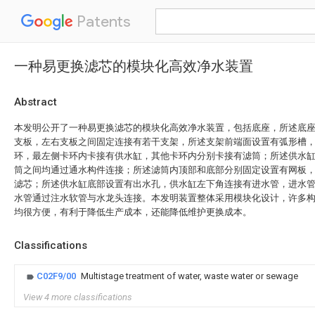
Patents
一种易更换滤芯的模块化高效净水装置
Abstract
本发明公开了一种易更换滤芯的模块化高效净水装置，包括底座，所述底
支板，左右支板之间固定连接有若干支架，所述支架前端面设置有弧形槽
环，最左侧卡环内卡接有供水缸，其他卡环内分别卡接有滤筒；所述供水
筒之间均通过通水构件连接；所述滤筒内顶部和底部分别固定设置有网板
滤芯；所述供水缸底部设置有出水孔，供水缸左下角连接有进水管，进水
水管通过注水软管与水龙头连接。本发明装置整体采用模块化设计，许多
均很方便，有利于降低生产成本，还能降低维护更换成本。
Classifications
C02F9/00
Multistage treatment of water, waste water or sewage
View 4 more classifications