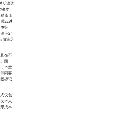
过反渗透
体物质；
过精密压
膜22过
物质等；
漏斗24
从而满足
而且在不
明。因
的，本发
的等同要
附图标记
方式仅包
域技术人
，形成本