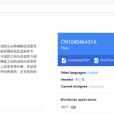
CN108046451A
座顶部左右两侧固定设置有
China
，弧形槽处固定连接有卡
缸与滤筒之间以及滤筒与滤
Download PDF
Find Prior
，网板之间的滤筒内设置有
管上设置有单向阀，所述进
构件结构相同，且安装拆卸
Other languages
English
Inventor
李心菊
Current Assignee
Individual
Worldwide applications
2017
CN