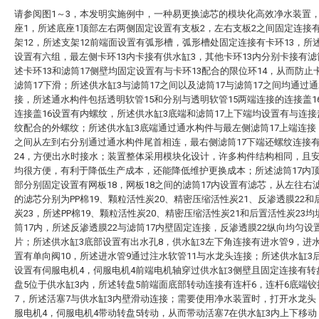
请参阅图1～3，本发明实施例中，一种易更换滤芯的模块化高效净水装置
座1，所述底座1顶部左右两侧固定设置有支板2，左右支板2之间固定连接
架12，所述支架12前端面设置有弧形槽，弧形槽处固定连接有卡环13，所述
设置有六组，最左侧卡环13内卡接有供水缸3，其他卡环13内分别卡接有滤
述卡环13和滤筒17侧壁均固定设置有与卡环13配合的限位环14，从而防止卡
滤筒17下滑；所述供水缸3与滤筒17之间以及滤筒17与滤筒17之间均通过
接，所述通水构件包括透明软管15和分别与透明软管15两端连接的连接盖1
连接盖16设置有内螺纹，所述供水缸3底端和滤筒17上下端均设置有与连接
纹配合的外螺纹；所述供水缸3底端通过通水构件与最左侧滤筒17上端连接
之间从左到右分别通过通水构件尾首相连，最右侧滤筒17下端还螺纹连接
24，方便出水时接水；装置整体采用模块化设计，许多构件结构相同，且
均很方便，有利于降低生产成本，还能降低维护更换成本；所述滤筒17内
部分别固定设置有网板18，网板18之间的滤筒17内设置有滤芯，从左往右滤
的滤芯分别为PP棉19、颗粒活性炭20、精密压缩活性炭21、反渗透膜22和
炭23，所述PP棉19、颗粒活性炭20、精密压缩活性炭21和后置活性炭23
筒17内，所述反渗透膜22与滤筒17内壁固定连接，反渗透膜22纵向均匀设
片；所述供水缸3底部设置有出水孔8，供水缸3左下角连接有进水管9，进
置有单向阀10，所述进水管9通过注水软管11与水龙头连接；所述供水缸3
设置有伺服电机4，伺服电机4前端电机轴穿过供水缸3侧壁且固定连接有转
盘5位于供水缸3内，所述转盘5前端面底部转动连接有连杆6，连杆6底端
7，所述活塞7与供水缸3内壁滑动连接；需要使用净水装置时，打开水龙头
服电机4，伺服电机4带动转盘5转动，从而带动活塞7在供水缸3内上下移