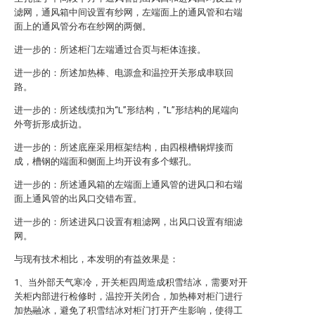
滤网，通风箱中间设置有纱网，左端面上的通风管和右端
面上的通风管分布在纱网的两侧。
进一步的：所述柜门左端通过合页与柜体连接。
进一步的：所述加热棒、电源盒和温控开关形成串联回
路。
进一步的：所述线缆扣为“L”形结构，"L”形结构的尾端向
外弯折形成折边。
进一步的：所述底座采用框架结构，由四根槽钢焊接而
成，槽钢的端面和侧面上均开设有多个螺孔。
进一步的：所述通风箱的左端面上通风管的进风口和右端
面上通风管的出风口交错布置。
进一步的：所述进风口设置有粗滤网，出风口设置有细滤
网。
与现有技术相比，本发明的有益效果是：
1、当外部天气寒冷，开关柜四周造成积雪结冰，需要对开
关柜内部进行检修时，温控开关闭合，加热棒对柜门进行
加热融冰，避免了积雪结冰对柜门打开产生影响，使得工