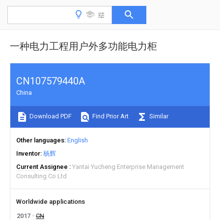
一种电力工程用户外多功能电力柜
CN107579440A
China
Download PDF
Find Prior Art
Similar
Other languages
English
Inventor
杨辉
Current Assignee
Yantai Yucheng Enterprise Management
Consulting Co Ltd
Worldwide applications
2017
CN