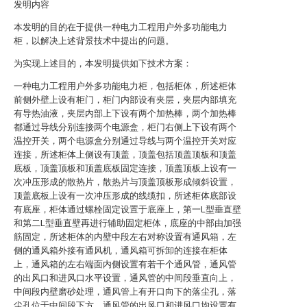
发明内容
本发明的目的在于提供一种电力工程用户外多功能电力
柜，以解决上述背景技术中提出的问题。
为实现上述目的，本发明提供如下技术方案：
一种电力工程用户外多功能电力柜，包括柜体，所述柜体
前侧外壁上设有柜门，柜门内部设有夹层，夹层内部填充
有导热油液，夹层内部上下设有两个加热棒，两个加热棒
都通过导线分别连接两个电源盒，柜门右侧上下设有两个
温控开关，两个电源盒分别通过导线与两个温控开关对应
连接，所述柜体上侧设有顶盖，顶盖包括顶盖顶板和顶盖
底板，顶盖顶板和顶盖底板固定连接，顶盖顶板上设有一
次冲压形成的散热片，散热片与顶盖顶板形成倾斜设置，
顶盖底板上设有一次冲压形成的线缆扣，所述柜体底部设
有底座，柜体通过螺栓固定设置于底座上，第一L型垂直壁
和第二L型垂直壁再进行辅助固定柜体，底座的中部由加强
筋固定，所述柜体的内壁中段左右对称设置有通风箱，左
侧的通风箱外接有通风机，通风箱可拆卸的连接在柜体
上，通风箱的左右端面内侧设置有若干个通风管，通风管
的出风口和进风口水平设置，通风管的中间段垂直向上，
中间段内壁磨砂处理，通风管上有开口向下的落尘孔，落
尘孔位于中间段下方，通风管的出风口和进风口均设置有