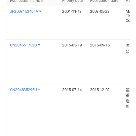
Publication number
Priority date
Publication date
Assi
JP2003153404A
*
2001-11-13
2003-05-23
Matsu
Electr
Co Lt
CN204651752U
*
2015-05-19
2015-09-16
国家
公司
CN204835295U
*
2015-07-14
2015-12-02
福建
重机
造有
司