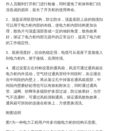
作人员顺利打开柜门进行检修，同时避免了柜体和柜门结
冻造成的损坏，延长了开关柜的使用寿命。
2、顶盖采用双层结构，防尘防水，顶盖底部上设的线缆扣
可以用于电力柜内部的布线，使电力柜内部结构更加合
理，散热片与顶盖顶部形成一定的倾斜角度，散热效果
好，保证了电力柜内部元器件的正常运行，提高了电力柜
的工作稳定性。
3、底座强度好，抗动热稳定强，电缆可从底座下直接接入
到电力柜内，便于接线，实用性强。
4、通过设置左右对称设置的通风箱，风流可通过通风箱在
电力柜内外流动，空气经过通风管经中间段时，灰尘撞击
在中间段的内壁上，再从落尘孔中掉落在通风箱底部，中
间段内壁磨砂处理也可以有效粘附灰尘，同时通过通风
管、滤网、纱网等多级防护多层过滤，防尘效果好，当空
气不流通时，可通过风机强制通风，保证通风散热效果，
通风箱可拆卸的连接在柜体上，方便更换清洗。
附图说明
图1为一种电力工程用户外多功能电力柜的结构示意图。