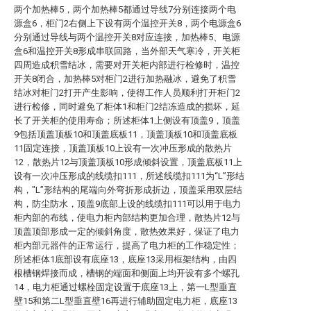
两个加热棒5，两个加热棒5都通过导线7分别连接两个电
源盒6，柜门2右侧上下设有两个温控开关8，两个电源盒6
分别通过导线与两个温控开关8对应连接，加热棒5、电源
盒6和温控开关8形成串联回路，当外部天气寒冷，开关柜
四周造成积雪结冰，需要对开关柜内部进行检修时，温控
开关8闭合，加热棒5对柜门2进行加热融冰，避免了积雪
结冰对柜门2打开产生影响，使得工作人员顺利打开柜门2
进行检修，同时避免了柜体1和柜门2结冻造成的损坏，延
长了开关柜的使用寿命；所述柜体1上侧设有顶盖9，顶盖
9包括顶盖顶板10和顶盖底板11，顶盖顶板10和顶盖底板
11固定连接，顶盖顶板10上设有一次冲压形成的散热片
12，散热片12与顶盖顶板10形成倾斜设置，顶盖底板11上
设有一次冲压形成的线缆扣111，所述线缆扣111为“L”形结
构，"L”形结构的尾端向外弯折形成折边，顶盖采用双层结
构，防尘防水，顶盖9底部上设的线缆扣111可以用于电力
柜内部的布线，使电力柜内部结构更加合理，散热片12与
顶盖顶部形成一定的倾斜角度，散热效果好，保证了电力
柜内部元器件的正常运行，提高了电力柜的工作稳定性；
所述柜体1底部设有底座13，底座13采用框架结构，由四
根槽钢焊接而成，槽钢的端面和侧面上均开设有多个螺孔
14，电力柜通过螺栓固定设置于底座13上，第一L型垂直
壁15和第二L型垂直壁16再进行辅助固定电力柜，底座13