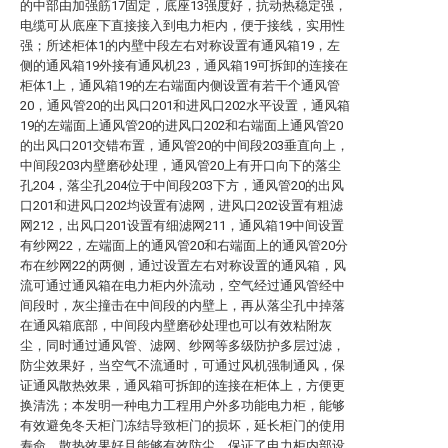
的中部由加强筋17固定，底座13强度好，抗动热稳定强，
电缆可从底座下直接接入到电力柜内，便于接线，实用性
强；所述柜体1的内壁中段左右对称设置有通风箱19，左
侧的通风箱19外接有通风机23，通风箱19可拆卸的连接在
柜体1上，通风箱19的左右端面内侧设置有若干个通风管
20，通风管20的出风口201和进风口202水平设置，通风箱
19的左端面上通风管20的进风口202和右端面上通风管20
的出风口201交错布置，通风管20的中间段203垂直向上，
中间段203内壁磨砂处理，通风管20上有开口向下的落尘
孔204，落尘孔204位于中间段203下方，通风管20的出风
口201和进风口202均设置有滤网，进风口202设置有粗滤
网212，出风口201设置有细滤网211，通风箱19中间设置
有纱网22，左端面上的通风管20和右端面上的通风管20分
布在纱网22的两侧，通过设置左右对称设置的通风箱，风
流可通过通风箱在电力柜内外流动，空气经过通风管经中
间段时，灰尘撞击在中间段的内壁上，再从落尘孔中掉落
在通风箱底部，中间段内壁磨砂处理也可以有效粘附灰
尘，同时通过通风管、滤网、纱网等多级防护多层过滤，
防尘效果好，当空气不流通时，可通过风机强制通风，保
证通风散热效果，通风箱可拆卸的连接在柜体上，方便更
换清洗；本发明一种电力工程用户外多功能电力柜，能够
有效避免冬天柜门冻结导致柜门的损坏，延长柜门的使用
寿命，散热效果好且能够有效防尘，保证了电力柜内部设