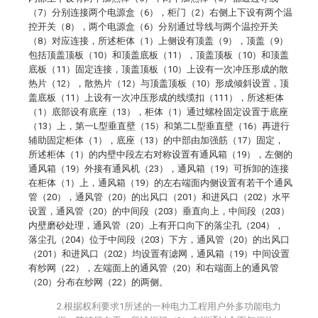
（7）分别连接两个电源盒（6），柜门（2）右侧上下设有两个温
控开关（8），两个电源盒（6）分别通过导线与两个温控开关
（8）对应连接，所述柜体（1）上侧设有顶盖（9），顶盖（9）
包括顶盖顶板（10）和顶盖底板（11），顶盖顶板（10）和顶盖
底板（11）固定连接，顶盖顶板（10）上设有一次冲压形成的散
热片（12），散热片（12）与顶盖顶板（10）形成倾斜设置，顶
盖底板（11）上设有一次冲压形成的线缆扣（111），所述柜体
（1）底部设有底座（13），柜体（1）通过螺栓固定设置于底座
（13）上，第一L型垂直壁（15）和第二L型垂直壁（16）再进行
辅助固定柜体（1），底座（13）的中部由加强筋（17）固定，
所述柜体（1）的内壁中段左右对称设置有通风箱（19），左侧的
通风箱（19）外接有通风机（23），通风箱（19）可拆卸的连接
在柜体（1）上，通风箱（19）的左右端面内侧设置有若干个通风
管（20），通风管（20）的出风口（201）和进风口（202）水平
设置，通风管（20）的中间段（203）垂直向上，中间段（203）
内壁磨砂处理，通风管（20）上有开口向下的落尘孔（204），
落尘孔（204）位于中间段（203）下方，通风管（20）的出风口
（201）和进风口（202）均设置有滤网，通风箱（19）中间设置
有纱网（22），左端面上的通风管（20）和右端面上的通风管
（20）分布在纱网（22）的两侧。
2.根据权利要求1所述的一种电力工程用户外多功能电力