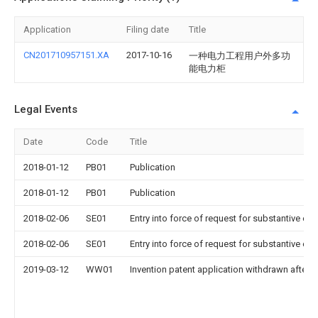
Application
Filing date
Title
CN201710957151.XA
2017-10-16
一种电力工程用户外多功
能电力柜
Legal Events
Date
Code
Title
2018-01-12
PB01
Publication
2018-01-12
PB01
Publication
2018-02-06
SE01
Entry into force of request for substantive ex
2018-02-06
SE01
Entry into force of request for substantive ex
2019-03-12
WW01
Invention patent application withdrawn after p