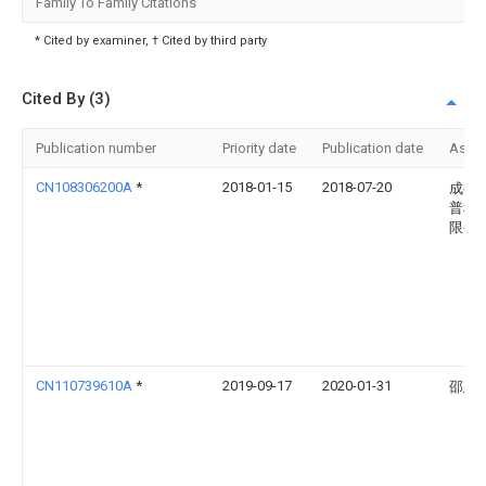
Family To Family Citations
* Cited by examiner, † Cited by third party
Cited By (3)
Publication number
Priority date
Publication date
Assi
CN108306200A
*
2018-01-15
2018-07-20
成都
普科
限公
CN110739610A
*
2019-09-17
2020-01-31
邵建