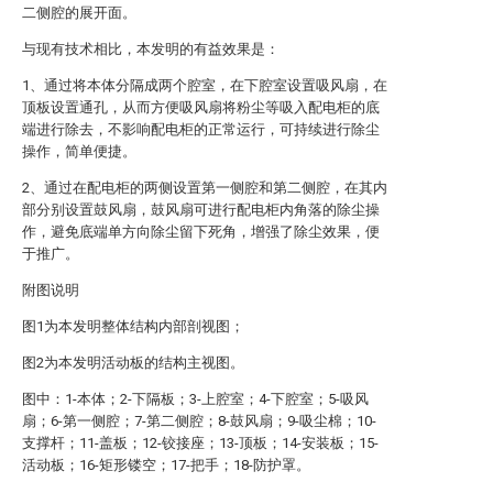
二侧腔的展开面。
与现有技术相比，本发明的有益效果是：
1、通过将本体分隔成两个腔室，在下腔室设置吸风扇，在
顶板设置通孔，从而方便吸风扇将粉尘等吸入配电柜的底
端进行除去，不影响配电柜的正常运行，可持续进行除尘
操作，简单便捷。
2、通过在配电柜的两侧设置第一侧腔和第二侧腔，在其内
部分别设置鼓风扇，鼓风扇可进行配电柜内角落的除尘操
作，避免底端单方向除尘留下死角，增强了除尘效果，便
于推广。
附图说明
图1为本发明整体结构内部剖视图；
图2为本发明活动板的结构主视图。
图中：1-本体；2-下隔板；3-上腔室；4-下腔室；5-吸风
扇；6-第一侧腔；7-第二侧腔；8-鼓风扇；9-吸尘棉；10-
支撑杆；11-盖板；12-铰接座；13-顶板；14-安装板；15-
活动板；16-矩形镂空；17-把手；18-防护罩。