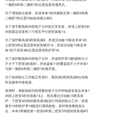
一侧腔6和第二侧腔7的位置设置有通风孔。
为了增加除尘效果，所述本体1的内侧靠近第一侧腔6和第
二侧腔7的位置均粘贴有吸尘棉9。
为了便于配电柜内部电子元件的正常安装，所述上腔室3的
内部固定设置有三个相互平行的安装板14。
为了保护吸风扇5和鼓风扇8，所述活动板15靠近本体1的
上腔室3的位置设置有矩形镂空16，所述活动板15靠近本
体1的下腔室4的位置设置有防护罩18。
为了保护配电柜内部电子元件，所述防护罩18的面积大小
不大于下腔室4的面积，所述盖板11的覆盖面不小于本体1
与第一侧腔6和第二侧腔7的展开面。
为了使得除尘工作能正常进行，吸风扇5和鼓风扇8分别电
性连接有外接电源。
使用时，将配电柜内部需要的垫子元件和电路安装在本体1
内部上腔室3的安装板14上，然后通过活动板15将其保
护，下腔室4内部的吸风扇5能进行持续的除尘工作，矩形
镂空16和防护罩18能进行通风散热，及时将热量散发出
去，本体1两侧的第一腔室6和第二腔室7内部的鼓风扇8可