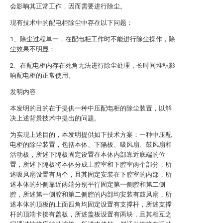
会影响其正常工作，因而需要进行除尘。
现有技术中的配电柜除尘中存在以下问题：
1、除尘过程单一，在配电柜工作时不能进行除尘操作，除
尘效果不明显；
2、在配电柜内存在死角无法进行除尘处理，长时间堆积影
响配电柜的正常使用。
发明内容
本发明的目的在于提供一种中压配电柜的除尘装置，以解
决上述背景技术中提出的问题。
为实现上述目的，本发明提供如下技术方案：一种中压配
电柜的除尘装置，包括本体、下隔板、吸风扇、鼓风扇和
活动板，所述下隔板固定设置在本体内部靠近底端的位
置，所述下隔板将本体分成上腔室和下腔室两个部分，所
述吸风扇设置有两个，且其固定安装在下腔室的内部，所
述本体的外侧靠近两端分别平行固定第一侧腔和第二侧
腔，所述第一侧腔和第二侧腔的内部均安装有鼓风扇，所
述本体的顶板的上面四角均固定设置有支撑杆，所述支撑
杆的顶端卡接有盖板，所述盖板设置有两块，且其相互之