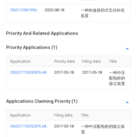
CN211296199U
2020-08-18
一种快速插切式无功补偿
装置
Priority And Related Applications
Priority Applications (1)
Application
Priority date
Filing date
Title
CN201710352876.6A
2017-05-18
2017-05-18
一种中压
配电柜的
除尘装置
Applications Claiming Priority (1)
Application
Filing date
Title
CN201710352876.6A
2017-05-18
一种中压配电柜的除尘装
置