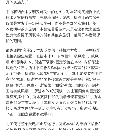
具体实施方式
下面将结合本发明实施例中的附图，对本发明实施例中的
技术方案进行清楚、完整地描述，显然，所描述的实施例
仅仅是本发明一部分实施例，而不是全部的实施例。基于
本发明中的实施例，本领域普通技术人员在没有做出创造
性劳动前提下所获得的所有其他实施例，都属于本发明保
护的范围。
请参阅图1和图2，本发明提供一种技术方案：一种中压配
电柜的除尘装置，包括本体1、下隔板2、吸风扇5、鼓风
扇8和活动板15，所述下隔板2固定设置在本体1内部靠近
底端的位置，所述下隔板2将本体1分成上腔室3和下腔室4
两个部分，所述吸风扇5设置有两个，且其固定安装在下腔
室4的内部，所述本体1的外侧靠近两端分别平行固定第一
侧腔6和第二侧腔7，所述第一侧腔6和第二侧腔7的内部均
安装有鼓风扇8，所述本体1的顶板13的上面四角均固定设
置有支撑杆10，所述支撑杆10的顶端卡接有盖板11，所述
盖板11设置有两块，且其相互之间通过铰接座12转动连
接，所述本体1的一侧活动连接有活动板15，所述活动板
15的一侧固定设置有把手17。
为了使得整个配电柜正常运行，所述本体1内部的下隔板2
和顶板13均设置有均匀的通孔，所述本体1的内侧靠近第