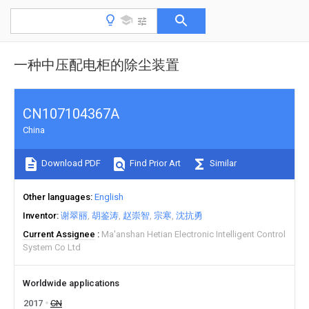
一种中压配电柜的除尘装置
CN107104367A
China
Download PDF
Find Prior Art
Similar
Other languages
English
Inventor
谢翠丽
胡鉴涛
赵崇智
宗寒
沈抗勇
Current Assignee
Ma'anshan Hetian Electronic Intelligent Control
System Co Ltd
Worldwide applications
2017
CN