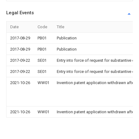
Legal Events
Date
Code
Title
2017-08-29
PB01
Publication
2017-08-29
PB01
Publication
2017-09-22
SE01
Entry into force of request for substantive ex
2017-09-22
SE01
Entry into force of request for substantive ex
2021-10-26
WW01
Invention patent application withdrawn after p
2021-10-26
WW01
Invention patent application withdrawn after p