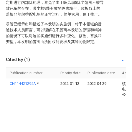
定期进行内部除处理，避免了由于吸风扇5除尘范围不够导
致死角的存在，吸尘棉9能有效的隔离粉尘，顶板13上的
盖板11能保护配电柜的正常运行，简单实用，便于推广。
尽管已经示出和描述了本发明的实施例，对于本领域的普
通技术人员而言，可以理解在不脱离本发明的原理和精神
的情况下可以对这些实施例进行多种变化、修改、替换和
变型，本发明的范围由所附权利要求及其等同物限定。
Cited By (1)
Publication number
Priority date
Publication date
Assi
CN114421295A
*
2022-01-12
2022-04-29
镇江
电气
公司