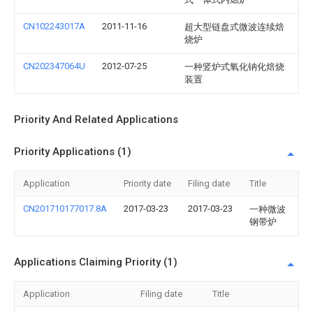
CN102243017A
2011-11-16
超大型链盘式微波连续焙
烧炉
CN202347064U
2012-07-25
一种竖炉式氧化钠化焙烧
装置
Priority And Related Applications
Priority Applications (1)
Application
Priority date
Filing date
Title
CN201710177017.8A
2017-03-23
2017-03-23
一种微波
钢带炉
Applications Claiming Priority (1)
Application
Filing date
Title