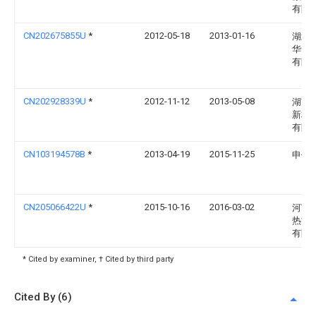
有限
CN202675855U
*
2012-05-18
2013-01-16
湖北
华帮
有限
CN202928339U
*
2012-11-12
2013-05-08
湖南
新材
有限
CN103194578B
*
2013-04-19
2015-11-25
申偲
CN205066422U
*
2015-10-16
2016-03-02
河南
热能
有限
* Cited by examiner, † Cited by third party
Cited By (6)