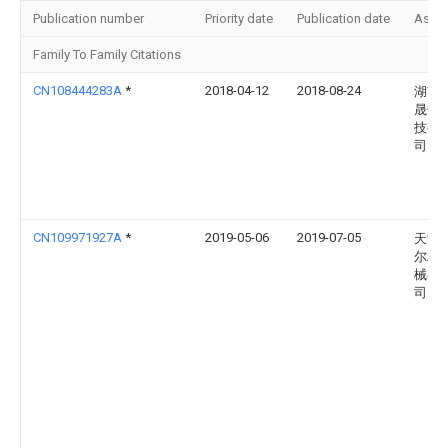
Publication number
Priority date
Publication date
Assi
Family To Family Citations
CN108444283A
*
2018-04-12
2018-08-24
湖南
晟热
技有
司
CN109971927A
*
2019-05-06
2019-07-05
天津
尔精
械有
司