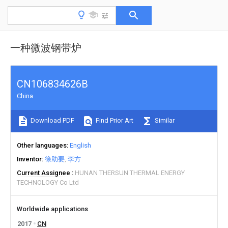
一种微波钢带炉
CN106834626B
China
Download PDF
Find Prior Art
Similar
Other languages
English
Inventor
徐助要
李方
Current Assignee
HUNAN THERSUN THERMAL ENERGY
TECHNOLOGY Co Ltd
Worldwide applications
2017
CN