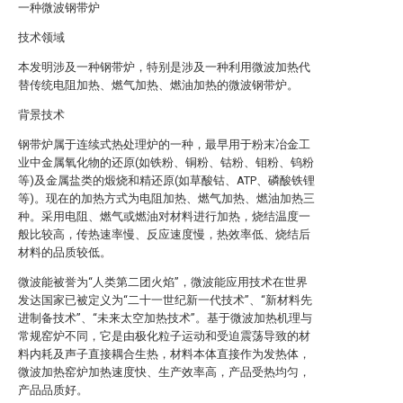
一种微波钢带炉
技术领域
本发明涉及一种钢带炉，特别是涉及一种利用微波加热代
替传统电阻加热、燃气加热、燃油加热的微波钢带炉。
背景技术
钢带炉属于连续式热处理炉的一种，最早用于粉末冶金工
业中金属氧化物的还原(如铁粉、铜粉、钴粉、钼粉、钨粉
等)及金属盐类的煅烧和精还原(如草酸钴、ATP、磷酸铁锂
等)。现在的加热方式为电阻加热、燃气加热、燃油加热三
种。采用电阻、燃气或燃油对材料进行加热，烧结温度一
般比较高，传热速率慢、反应速度慢，热效率低、烧结后
材料的品质较低。
微波能被誉为“人类第二团火焰”，微波能应用技术在世界
发达国家已被定义为“二十一世纪新一代技术”、“新材料先
进制备技术”、“未来太空加热技术”。基于微波加热机理与
常规窑炉不同，它是由极化粒子运动和受迫震荡导致的材
料内耗及声子直接耦合生热，材料本体直接作为发热体，
微波加热窑炉加热速度快、生产效率高，产品受热均匀，
产品品质好。