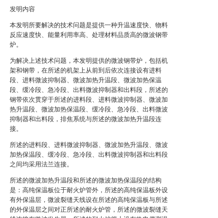
发明内容
本发明所要解决的技术问题是提供一种升温速度快、物料
反应速度快、能量利用率高、处理材料品质高的微波钢带
炉。
为解决上述技术问题，本发明提供的微波钢带炉，包括机
架和钢带，在所述的机架上从前到后依次连接设有进料
段、进料微波抑制器、微波加热升温段、微波加热保温
段、缓冷段、急冷段、出料微波抑制器和出料段，所述的
钢带依次贯穿于所述的进料段、进料微波抑制器、微波加
热升温段、微波加热保温段、缓冷段、急冷段、出料微波
抑制器和出料段，排焦系统与所述的微波加热升温段连
接。
所述的进料段、进料微波抑制器、微波加热升温段、微波
加热保温段、缓冷段、急冷段、出料微波抑制器和出料段
之间均采用法兰连接。
所述的微波加热升温段和所述的微波加热保温段的结构
是：高纯保温板位于耐火炉管外，所述的高纯保温板外设
有外保温层，微波裂缝天线设在所述的高纯保温板与所述
的外保温层之间对正所述的耐火炉管，所述的微波裂缝天