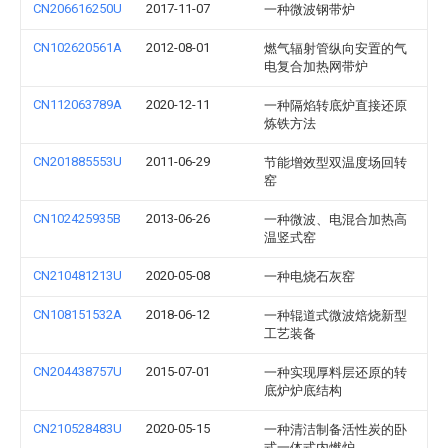
CN206616250U
2017-11-07
一种微波钢带炉
CN102620561A
2012-08-01
燃气辐射管纵向安置的气
电复合加热网带炉
CN112063789A
2020-12-11
一种隔焰转底炉直接还原
炼铁方法
CN201885553U
2011-06-29
节能增效型双温度场回转
窑
CN102425935B
2013-06-26
一种微波、电混合加热高
温竖式窑
CN210481213U
2020-05-08
一种电烧石灰窑
CN108151532A
2018-06-12
一种辊道式微波焙烧新型
工艺装备
CN204438757U
2015-07-01
一种实现厚料层还原的转
底炉炉底结构
CN210528483U
2020-05-15
一种清洁制备活性炭的卧
式一体式内燃炉