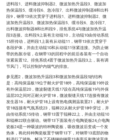
进料段1、进料微波抑制器2、微波加热升温段3、微波加
热保温段5、缓冷段6、急冷段7、出料微波抑制器8和出料
段9，钢带13依次贯穿于进料段1、进料微波抑制器2、微
波加热升温段3、微波加热保温段5、缓冷段6、急冷段7、
出料微波抑制器8和出料段9，排焦系统4与微波加热升温
段3连接。出料段9上装有主动辊10，主动辊10由传动系统
15所传动，进料段1上装有从动辊11，钢带13依次贯穿于
各段炉体，并由主动辊10和从动辊11张紧连接。为防止钢
带的热胀冷缩，在钢带13的回程中的前后各装有一个自动
张紧装置12。排焦系统4置于微波加热升温段3上，装有调
节风门，可以控制炉内烟气的排放。
参见图2，微波加热升温段3和微波加热保温段5的结构
是：高纯保温板19位于耐火炉管18外，高纯保温板19外设
有外保温层20，微波裂缝天线17设在高纯保温板19与外保
温层20之间对正耐火炉管18，微波裂缝天线17连接有微波
发生器16，耐火炉管18上设有热电偶测温装置21，耐火炉
管18连接有气氛系统23，辊棒22从耐火炉管18中穿过，并
由传动系统15传动，钢带13置于辊棒22上，并由主动辊10
和辊棒22联合驱动。钢带13下面装有介电陶瓷板24,介电陶
瓷板24是一种吸波的特种陶瓷板，吸收微波后变成一个发
热体，将此特种陶瓷板置于钢带13下，对钢带13底部的物
料进行了辅热，解决了不锈钢的钢带13表面反射微波至使