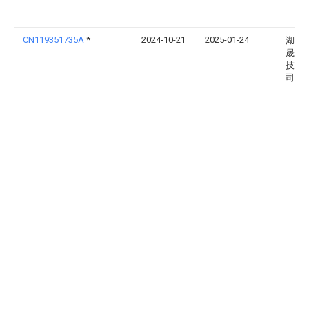
CN119351735A
*
2024-10-21
2025-01-24
湖南
晟热
技有
司