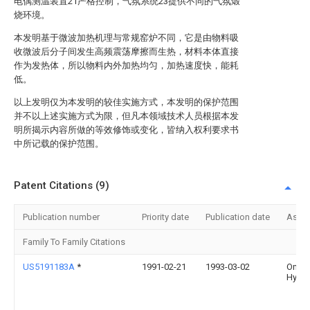
电偶测温装置21严格控制，气氛系统23提供不同的气氛煅
烧环境。
本发明基于微波加热机理与常规窑炉不同，它是由物料吸
收微波后分子间发生高频震荡摩擦而生热，材料本体直接
作为发热体，所以物料内外加热均匀，加热速度快，能耗
低。
以上发明仅为本发明的较佳实施方式，本发明的保护范围
并不以上述实施方式为限，但凡本领域技术人员根据本发
明所揭示内容所做的等效修饰或变化，皆纳入权利要求书
中所记载的保护范围。
Patent Citations (9)
Publication number
Priority date
Publication date
Assi
Family To Family Citations
US5191183A
*
1991-02-21
1993-03-02
Ontar
Hydr