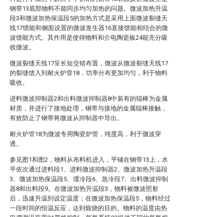
钢带13底部物料不能同步均匀加热的问题。微波加热升温
段3和微波加热保温段5的加热方式是采用上面微波裂缝天
线17馈能和侧面设置的微波发生器16直接馈能相结合的微
波馈能方式。其作用是使得物料和介电陶瓷板24能充分吸
收微波。
微波裂缝天线17呈长短交错布置，微波从微波裂缝天线17
的裂缝馈入到耐火炉管18，功率分布更加均匀，利于物料
吸收。
进料微波抑制器2和出料微波抑制器8中装有的辊棒为金属
材质，并进行了接地处理，钢带与接地的金属辊棒接触，
有效防止了钢带将微波从抑制器中导出。
耐火炉管18为微波专用陶瓷炉管，纯度高，利于微波穿
透。
参见图1和图2，物料从布料机进入，平铺在钢带13上，水
平依次通过进料段1、进料微波抑制器2、微波加热升温段
3、微波加热保温段5、缓冷段6、急冷段7、出料微波抑制
器8和出料段9。在微波加热升温段3，物料被微波照射
后，迅速升温到设定温度；在微波加热保温段5，物料经过
一段时间的恒温反应，达到煅烧的目的。物料的温度由热