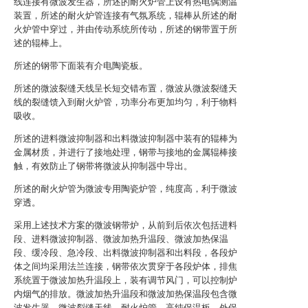
线连接有微波发生器，所述的耐火炉管上设有热电偶测温
装置，所述的耐火炉管连接有气氛系统，辊棒从所述的耐
火炉管中穿过，并由传动系统所传动，所述的钢带置于所
述的辊棒上。
所述的钢带下面装有介电陶瓷板。
所述的微波裂缝天线呈长短交错布置，微波从微波裂缝天
线的裂缝馈入到耐火炉管，功率分布更加均匀，利于物料
吸收。
所述的进料微波抑制器和出料微波抑制器中装有的辊棒为
金属材质，并进行了接地处理，钢带与接地的金属辊棒接
触，有效防止了钢带将微波从抑制器中导出。
所述的耐火炉管为微波专用陶瓷炉管，纯度高，利于微波
穿透。
采用上述技术方案的微波钢带炉，从前到后依次包括进料
段、进料微波抑制器、微波加热升温段、微波加热保温
段、缓冷段、急冷段、出料微波抑制器和出料段，各段炉
体之间均采用法兰连接，钢带依次贯穿于各段炉体，排焦
系统置于微波加热升温段上，装有调节风门，可以控制炉
内烟气的排放。微波加热升温段和微波加热保温段包含微
波发生器、微波裂缝天线、耐火炉管、高纯保温板、外保