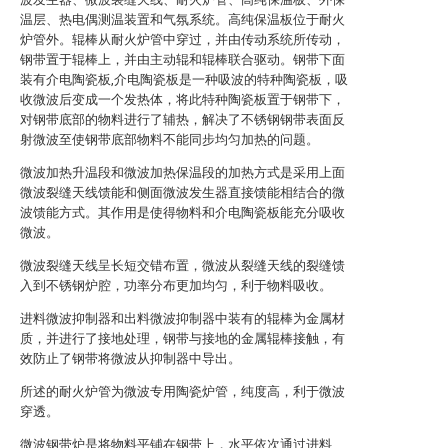
温层、热电偶测温装置和气氛系统。高纯保温板位于耐火
炉管外。辊棒从耐火炉管中穿过，并由传动系统所传动，
钢带置于辊棒上，并由主动辊和辊棒联合驱动。钢带下面
装有介电陶瓷板,介电陶瓷板是一种吸波的特种陶瓷板，吸
收微波后变成一个发热体，将此特种陶瓷板置于钢带下，
对钢带底部的物料进行了辅热，解决了不锈钢钢带表面反
射微波至使钢带底部物料不能同步均匀加热的问题。
微波加热升温段和微波加热保温段的加热方式是采用上面
微波裂缝天线馈能和侧面微波发生器直接馈能相结合的微
波馈能方式。其作用是使得物料和介电陶瓷板能充分吸收
微波。
微波裂缝天线呈长短交错布置，微波从裂缝天线的裂缝馈
入到不锈钢炉腔，功率分布更加均匀，利于物料吸收。
进料微波抑制器和出料微波抑制器中装有的辊棒为金属材
质，并进行了接地处理，钢带与接地的金属辊棒接触，有
效防止了钢带将微波从抑制器中导出。
所述的耐火炉管为微波专用陶瓷炉管，纯度高，利于微波
穿透。
微波钢带炉是将物料平铺在钢带上，水平依次通过进料