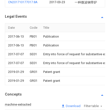
CN201710177017.8A
2017-03-23
一种微波钢带炉
Legal Events
Date
Code
Title
2017-06-13
PB01
Publication
2017-06-13
PB01
Publication
2017-07-07
SE01
Entry into force of request for substantive exa
2017-07-07
SE01
Entry into force of request for substantive exa
2019-01-29
GR01
Patent grant
2019-01-29
GR01
Patent grant
Concepts
machine-extracted
Download
Filter table