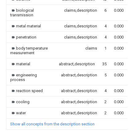
biological
claims,description
6
0.000
transmission
metal material
claims,description
4
0.000
penetration
claims,description
4
0.000
body temperature
claims
1
0.000
measurement
material
abstract,description
35
0.000
engineering
abstract,description
5
0.000
process
reaction speed
abstract,description
4
0.000
cooling
abstract,description
2
0.000
water
abstract,description
2
0.000
Show all concepts from the description section