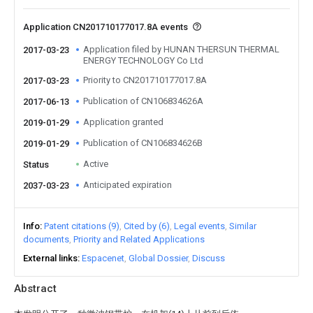
Application CN201710177017.8A events
Application filed by HUNAN THERSUN THERMAL
2017-03-23
ENERGY TECHNOLOGY Co Ltd
Priority to CN201710177017.8A
2017-03-23
Publication of CN106834626A
2017-06-13
Application granted
2019-01-29
Publication of CN106834626B
2019-01-29
Active
Status
Anticipated expiration
2037-03-23
Info
Patent citations (9)
Cited by (6)
Legal events
Similar
documents
Priority and Related Applications
External links
Espacenet
Global Dossier
Discuss
Abstract