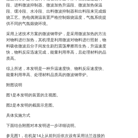
段、进料微波抑制器、微波加热升温段、微波加热保温
段、缓冷段、水冷段、出料微波抑制器和出料段来完成煅
烧工艺。热电偶测温装置严格控制煅烧温度，气氛系统提
供不同的气氛煅烧环境。
采用上述技术方案的微波钢带炉，是采用微波加热的方法
对物料进行加热，其机理是利用微波对物料进行照射，物
料吸收微波后分子间发生剧烈震荡摩擦而生热，升温速度
快，物料反应迅速完成，能量利用率高，且处理材料的品
质高。
综上所述，本发明是一种升温速度快、物料反应速度快、
能量利用率高、处理材料品质高的微波钢带炉。
附图说明
图1是本发明的装置的主视图。
图2是本发明的截面示意图。
具体实施方式
下面结合附图对本发明进一步详细说明。
参见图1，在机架14上从前到后依次设有采用法兰连接的