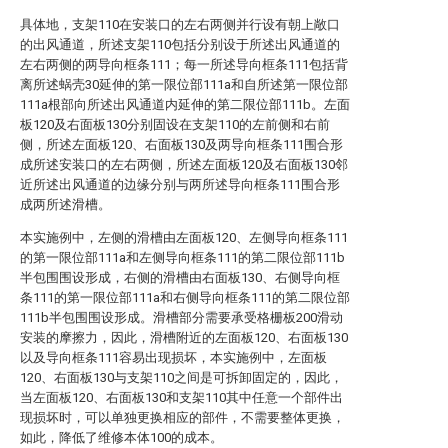
具体地，支架110在安装口的左右两侧并行设有朝上敞口
的出风通道，所述支架110包括分别设于所述出风通道的
左右两侧的两导向框条111；每一所述导向框条111包括背
离所述蜗壳30延伸的第一限位部111a和自所述第一限位部
111a根部向所述出风通道内延伸的第二限位部111b。左面
板120及右面板130分别固设在支架110的左前侧和右前
侧，所述左面板120、右面板130及两导向框条111围合形
成所述安装口的左右两侧，所述左面板120及右面板130邻
近所述出风通道的边缘分别与两所述导向框条111围合形
成两所述滑槽。
本实施例中，左侧的滑槽由左面板120、左侧导向框条111
的第一限位部111a和左侧导向框条111的第二限位部111b
半包围围设形成，右侧的滑槽由右面板130、右侧导向框
条111的第一限位部111a和右侧导向框条111的第二限位部
111b半包围围设形成。滑槽部分需要承受格栅板200滑动
安装的摩擦力，因此，滑槽附近的左面板120、右面板130
以及导向框条111容易出现损坏，本实施例中，左面板
120、右面板130与支架110之间是可拆卸固定的，因此，
当左面板120、右面板130和支架110其中任意一个部件出
现损坏时，可以单独更换相应的部件，不需要整体更换，
如此，降低了维修本体100的成本。