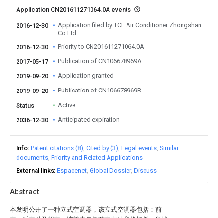
Application CN201611271064.0A events
Application filed by TCL Air Conditioner Zhongshan
2016-12-30
Co Ltd
Priority to CN201611271064.0A
2016-12-30
Publication of CN106678969A
2017-05-17
Application granted
2019-09-20
Publication of CN106678969B
2019-09-20
Active
Status
Anticipated expiration
2036-12-30
Info
Patent citations (8)
Cited by (3)
Legal events
Similar
documents
Priority and Related Applications
External links
Espacenet
Global Dossier
Discuss
Abstract
本发明公开了一种立式空调器，该立式空调器包括：前