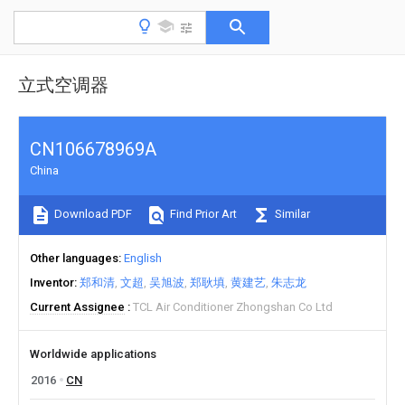
立式空调器
CN106678969A
China
Download PDF
Find Prior Art
Similar
Other languages
English
Inventor
郑和清
文超
吴旭波
郑耿填
黄建艺
朱志龙
Current Assignee
TCL Air Conditioner Zhongshan Co Ltd
Worldwide applications
2016
CN