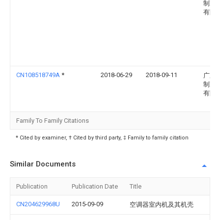
制冷
有限
CN108518749A
*
2018-06-29
2018-09-11
广东
制冷
有限
Family To Family Citations
* Cited by examiner, † Cited by third party, ‡ Family to family citation
Similar Documents
Publication
Publication Date
Title
CN204629968U
2015-09-09
空调器室内机及其机壳