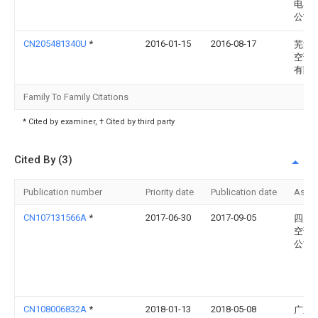
电器
公司
CN205481340U
*
2016-01-15
2016-08-17
芜湖
空调
有限
Family To Family Citations
* Cited by examiner, † Cited by third party
Cited By (3)
Publication number
Priority date
Publication date
Assi
CN107131566A
*
2017-06-30
2017-09-05
四川
空调
公司
CN108006832A
*
2018-01-13
2018-05-08
广东