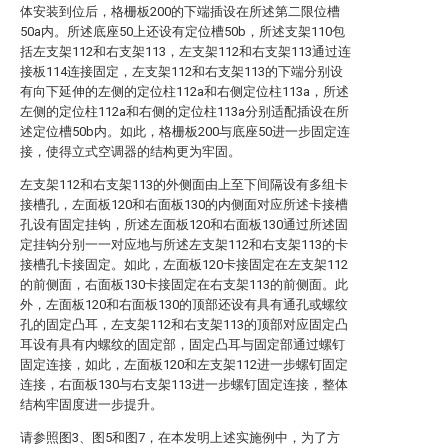
体安装到位后，格栅板200的下端插设在所述第二限位槽
50a内。所述底座50上还设有定位槽50b，所述支架110包
括左支架112和右支架113，左支架112和右支架113通过连
接板114连接固定，左支架112和右支架113的下端分别设
有向下延伸的左侧的定位柱112a和右侧定位柱113a，所述
左侧的定位柱112a和右侧的定位柱113a分别适配插设在所
述定位槽50b内。如此，格栅板200与底座50进一步固定连
接，使得立式空调器的结构更为牢固。
左支架112和右支架113的外侧面由上至下间隔设有多组卡
接槽孔，左面板120和右面板130的内侧面对应所述卡接槽
孔设有固定挂钩，所述左面板120和右面板130通过所述固
定挂钩分别一一对应地与所述左支架112和右支架113的卡
接槽孔卡接固定。如此，左面板120卡接固定在左支架112
的前侧面，右面板130卡接固定在右支架113的前侧面。此
外，左面板120和右面板130的顶部还设有具有通孔或螺纹
孔的固定凸耳，左支架112和右支架113的顶部对应固定凸
耳设有具有内螺纹的固定部，固定凸耳与固定部通过螺钉
固定连接，如此，左面板120和左支架112进一步螺钉固定
连接，右面板130与右支架113进一步螺钉固定连接，整体
结构牢固度进一步提升。
请参照图3、图5和图7，在本发明上述实施例中，为了方