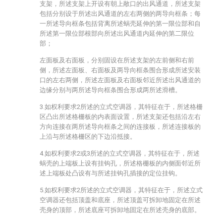
支架，所述支架上开设有朝上敞口的出风通道，所述支架
包括分别设于所述出风通道的左右两侧的两导向框条；每
一所述导向框条包括背离所述蜗壳延伸的第一限位部和自
所述第一限位部根部向所述出风通道内延伸的第二限位
部；
左面板及右面板，分别固设在所述支架的左前侧和右前
侧，所述左面板、右面板及两导向框条围合形成所述安装
口的左右两侧，所述左面板及右面板邻近所述出风通道的
边缘分别与两所述导向框条围合形成两所述滑槽。
3.如权利要求2所述的立式空调器，其特征在于，所述格栅
区凸出所述格栅板的内表面设置，所述支架还包括沿左右
方向连接在两所述导向框条之间的连接板，所述连接板的
上沿与所述格栅区的下边沿抵接。
4.如权利要求2或3所述的立式空调器，其特征在于，所述
蜗壳的上端板上设有挂钩孔，所述格栅板的内侧面邻近所
述上端板处凸设有与所述挂钩孔插接的定位挂钩。
5.如权利要求2所述的立式空调器，其特征在于，所述立式
空调器还包括顶盖和底座，所述顶盖可拆卸地固定在所述
壳身的顶部，所述底座可拆卸地固定在所述壳身的底部。