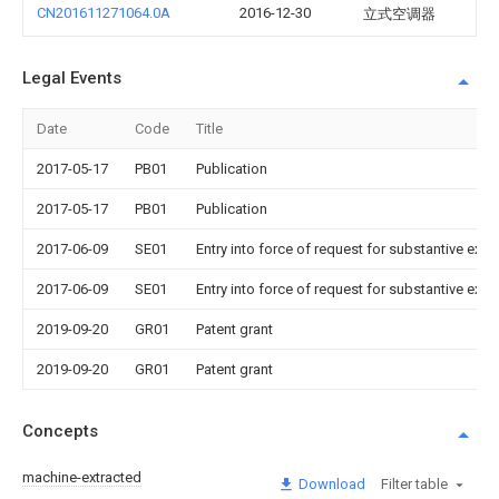
CN201611271064.0A
2016-12-30
立式空调器
Legal Events
Date
Code
Title
2017-05-17
PB01
Publication
2017-05-17
PB01
Publication
2017-06-09
SE01
Entry into force of request for substantive exa
2017-06-09
SE01
Entry into force of request for substantive exa
2019-09-20
GR01
Patent grant
2019-09-20
GR01
Patent grant
Concepts
machine-extracted
Download
Filter table