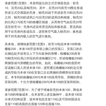
请参照图1至图3，本发明提出的立式空调器包括：前壳
10、后壳20以及蜗壳30。其中，后壳20与前壳10围合形成
所述立式空调器的壳身，蜗壳30设于所述前壳10和后壳20
之间，蜗壳30的进风口与后壳20的进风结构相接，蜗壳30
的出风口与前壳10的格栅区相接，从而将空气由后壳20导
流至前壳10；壳身内还设有贯流风轮和换热器，贯流风轮
用于在壳身内形成负压，进而将空气吸入蜗壳30；换热器
用于对壳身内吸入的空气进行换热。
具体地，请继续参照图1至图3，前壳10包括本体100和格
栅板200，本体100开设有朝上敞口的安装口，安装口的左
右侧边处开设有沿上下方向延伸的滑槽；格栅板200具有
与蜗壳30出风口对应的所述格栅区210，所述格栅板200的
两侧形成与滑槽配合的导轨。如此，格栅板200的底部对
应该敞口装入所述本体100，进而通过格栅板200的边沿形
成的导轨与本体100在安装口左右两侧的滑槽滑动安装固
定。本专利的格栅板200与本体100采用导轨、滑槽的滑动
安装结构，十分方便格栅板200与本体100的安装和拆卸。
请参照图7至图10，为了便于维修前壳的本体100，降低本
体100的维修成本，在本发明上述实施例中，该本体100呈
分体式结构设置，该本体包括支架110以及可拆卸固设在
支架110前表面的左面板120和右面板130。