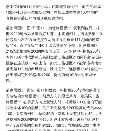
然本专利的设计不限于此，在其他实施例中，前壳的本体
100还可以为一体成型结构，在加工成型本体100的同时，
直接在安装口的两侧形成所述滑槽。
请参照图5、图7和图11，为使格栅板200安装到位后，格
栅区210与出风通道恰好对齐，本实施例中，所述支架110
还包括沿左右方向连接在两所述导向框条111之间的连接
板114，该连接板114位于出风通道的下侧，所述格栅区
210凸出格栅板200的内表面设置，从而使得格栅板200与
本体100的滑槽滑动安装到位后，格栅区210的下边沿抵接
抵接在连接板114的上沿，如此，格栅区210能够准确地对
准支架110上的出风通道。除此之外，连接板114能够进一
步支撑固定所述格栅板200，提高前壳10结构的牢固强
度。
请参照图5、图6、图11和图12，格栅板200与滑槽的滑动
安装结构对格栅板200前后方向的限位具有一定局限，当
格栅板200在前后方向上受强力时，格栅板200的边沿可能
脱离本体100的滑槽。为了避免格栅板200脱离前壳的本体
100，本实施例中，蜗壳30的上端板上设有挂钩孔30a，所
述格栅板200的内侧面邻近所述上端板处凸设有与所述挂
钩孔30a插接的定位挂钩220。如此，当格栅板200与本体