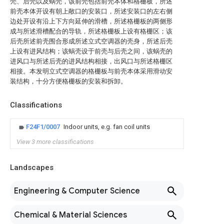
壳、后壳以及蜗壳，该前壳包括前壳本体和格栅板，所述
前壳本体开设有朝上敞口的安装口，所述安装口的左右侧
边处开设有沿上下方向延伸的滑槽，所述格栅板的两侧形
成与所述滑槽配合的导轨，所述格栅板上设有格栅区；该
后壳所述前壳围合形成所述立式空调器的壳身，所述后壳
上设有进风结构；该蜗壳设于前壳与后壳之间，该蜗壳的
进风口与所述后壳的进风结构相接，出风口与所述格栅区
相接。本发明立式空调器的格栅板与前壳本体采用滑动安
装结构，十分方便格栅板的安装和拆卸。
Classifications
F24F1/0007
Indoor units, e.g. fan coil units
View 3 more classifications
Landscapes
Engineering & Computer Science
Chemical & Material Sciences