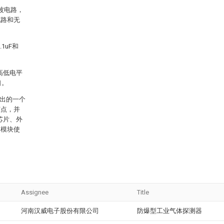
波电路，
电路和无
1uF和
高低电平
口。
推出的一个
节点，并
芯片、外
本模块使
Assignee
Title
河南汉威电子股份有限公司
防爆型工业气体探测器