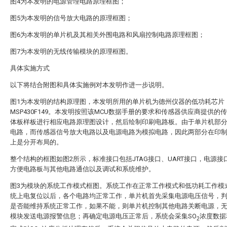
图4为本发明的电源管理电路原理框图；
图5为本发明的信号放大电路的原理框图；
图6为本发明的单片机及其相关外围电路和风扇控制电路原理框图；
图7为本发明的无线传输模块的原理框图。
具体实施方式
以下将结合附图和具体实施例对本发明作进一步说明。
图1为本发明的结构原理图，本发明所用的单片机为德州仪器的低功耗芯片
MSP430F149。本发明按照该MCU数据手册的要求和传感器供应商提供的
体板样板进行相应电路原理图设计，然后绘制印刷电路板。由于单片机部
电路，而传感器信号放大电路以及电源电路为模拟电路，因此两部分在印
上是分开布局的。
整个结构的框图如图2所示，标准接口包括JTAG接口、UART接口，电源接
方便电路板与其他电路通信以及调试和系统维护。
图3为模块的系统工作模式框图。系统工作在正常工作模式和低功耗工作模
统上电复位以后，各个电路均正常工作，单片机首先采集电源电压信号，
是否能维持系统正常工作，如果不能，则单片机控制其他电路关断电源，
模块发送电源报警信息；再确定电源电压正常后，系统会采集SO
浓度数据
2