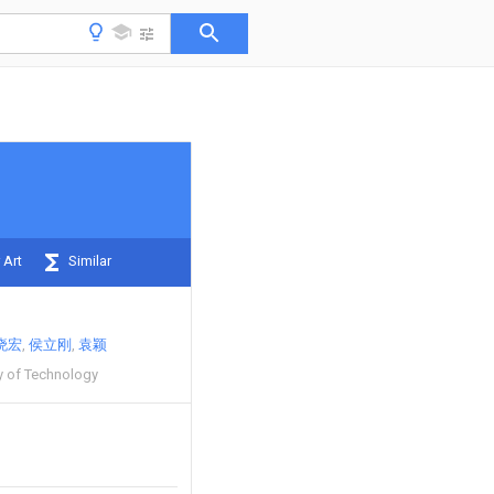
 Art
Similar
晓宏
侯立刚
袁颖
ty of Technology