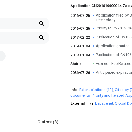
Application CN201610600044.7A e
Application filed by B
2016-07-26
Technology
Priority to CN201610
2016-07-26
Publication of CN10
2017-02-22
Application granted
2019-01-04
Publication of CN10
2019-01-04
Expired - Fee Related
Status
Anticipated expiratio
2036-07-26
Info
Patent citations (12)
Cited by (
documents
Priority and Related App
External links
Espacenet
Global Do
Claims
(3)