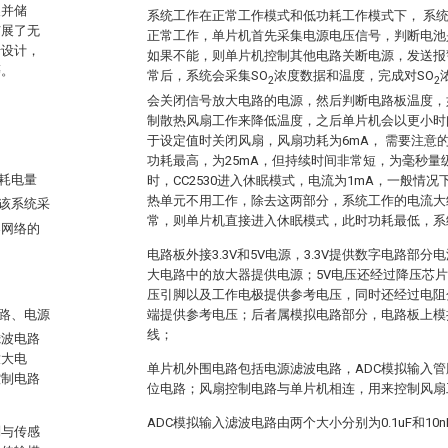
换并储
系统工作在正常工作模式和低功耗工作模式下， 系
扩展了无
正常工作，单片机首先采集电源电压信号，判断电池
行设计，
如果不能，则单片机控制其他电路关断电源，发送报
等。
常后，系统会采集SO
浓度数据和温度，完成对SO
2
2
会关闭信号放大电路的电源，然后判断电路板温度，
制散热风扇工作来降低温度，之后单片机会以更小时
于设定值时关闭风扇，风扇功耗为6mA， 需要注意
功耗最高，为25mA，但持续时间非常短，为毫秒量
耗电量
时，CC2530进入休眠模式，电流为1mA，一般情
热单元不用工作，除去这两部分，系统工作的电流大约
该系统采
常，则单片机直接进入休眠模式，此时功耗最低，系统电
器网络的
电路板外接3.3V和5V电源，3.3V提供数字电路部分
大电路中的放大器提供电源；5V电压还经过降压芯片降
压引脚以及工作电极提供参考电压，同时还经过电阻
端提供参考电压；后者属模拟电路部分，电路板上模
路、电源
线；
滤波电路
放大电
单片机外围电路包括电源滤波电路，ADC模拟输入
控制电路
位电路；风扇控制电路与单片机相连，用来控制风扇
ADC模拟输入滤波电路由两个大小分别为0.1uF和10
别与传感