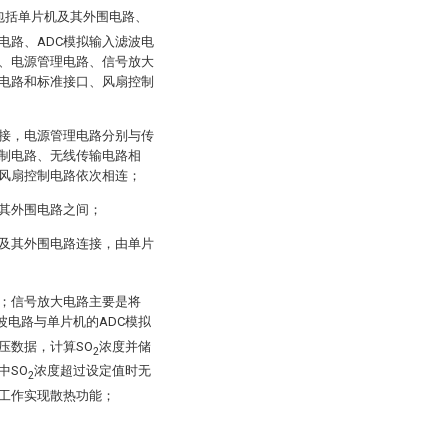
包括单片机及其外围电路、
电路、ADC模拟输入滤波电
、电源管理电路、信号放大
波电路和标准接口、风扇控制
接，电源管理电路分别与传
制电路、无线传输电路相
风扇控制电路依次相连；
及其外围电路之间；
及其外围电路连接，由单片
；信号放大电路主要是将
波电路与单片机的ADC模拟
压数据，计算SO
浓度并储
2
中SO
浓度超过设定值时无
2
工作实现散热功能；