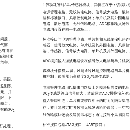
1.低功耗智能SO
传感器模块，其特征在于：该模块
2
电源管理电路、无线传输电路、信号放大电路、散热
路和标准接口、风扇控制电路；单片机及其外围电路
。
电路、散热电路、无线传输电路、ADC模拟输入滤
电路均设置在同一电路板上；
量问题，
标准接口与电源管理电路、单片机和无线传输电路连
盐气溶
感器、信号放大电路、单片机及其外围电路、风扇控
已有潜在
连，传感器、信号放大电路、单片机及其外围电路、
溃疡和肺水
ADC模拟输入滤波电路设在信号放大电路与单片机
成危害。
该模块外接有风扇，风扇通过风扇控制电路与单片机
机控制；传感器为高精度SO
气体传感器；
2
、英国、
气监测系
电源管理电路用以提供电路板上各模块所需要的电压
千元。并
SO
传感器输出信号放大，然后经过ADC模拟输入滤
2
有限，不
输入管脚相连，单片机能够以相应的时间间隔采集电
上缺点，
存，并且能够定时将数据无线发送给协调器；当空气
智能SO
2
线传输模块还会发送警示标志；通过控制小风扇间隔
标准接口包括JTAG接口、UART接口；
行处理，