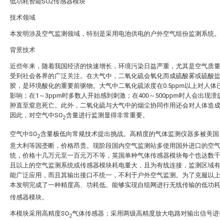
低功耗智能SO2传感器模块
技术领域
本发明涉及空气监测领域，特别是采用电池供电的户外空气组份监测系统
背景技术
近些年来，随着我国经济的快速增长，环境污染日益严重，尤其是空气质
受到社会各界的广泛关注。在大气中，二氧化硫会氧化而成硫酸雾或硫酸
胶，是环境酸化的重要前驱物。大气中二氧化硫浓度在0.5ppm以上对人体
影响；在1～3ppm时多数人开始感到刺激；在400～500ppm时人会出现
肿直至窒息死亡。此外，二氧化硫与大气中的烟尘协同作用还会对人体造
因此，对空气中SO
含量进行监测显得非常重要。
2
空气中SO
含量极低向常规技术提出挑战。高精度的气体监测仪器多被美国
2
意大利等国垄断，价格昂贵。现阶段国内空气监测站多使用国外进口的空
统，价格十几万元至一百元万不等，英国单种气体传感器模块每个也达数
且以上的空气监测系统或传感器模块耗电量大，且为有线连接，监测区域
能广泛应用，而且其输出接口不统一，不利于户外空气监测。为了克服以
本发明完成了一种精度高、功耗低、能够实现自组网进行无线传输的低功耗
传感器模块。
本模块采用高精度SO
气体传感器；采用两级高精度放大电路对输出信号进
2