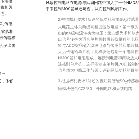
线传输模
风扇控制电路在电源与风扇回路中加入了一个NMOS管
电路和风
平来控制MOS管导通与否，从而控制风扇工作。
相连。
2.根据权利要求1所述的低功耗智能SO
传感器
2
O
传感
2
大电路主体为两级高精度运放电路：第一级为
入管脚相
出的nA级电流转换为电压；第二级为求和放
线传输模
出信号转换为适合单片机数模转换量程的电压
会发出警
经过ADC模拟输入滤波电路与传感器和单片
大后传递给单片机；此模块还包括一个电源控
NMOS管和电阻组成，连接到电源和两级放大
连接到单片机，这样能够由单片机I/O口控制
信号放大电路工作与否，达到降低功耗的目的
1～
3.根据权利要求1所述的低功耗智能SO
传感器
低，体积
2
输模块包含CC2530、外围电路和天线电路。