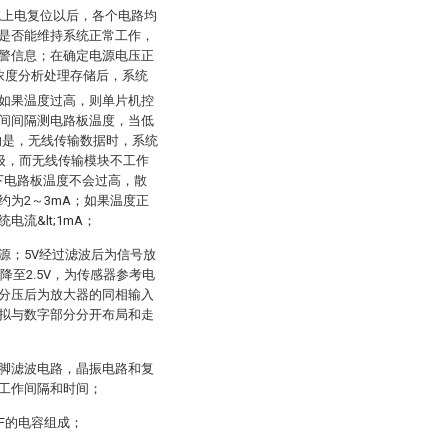
统上电复位以后，各个电路均
是否能维持系统正常工作，
警信息；在确定电源电压正
浓度分析处理存储后，系统
如果温度过高，则单片机控
间间隔测电路板温度，当低
的是，无线传输数据时，系统
级，而无线传输模块不工作
况下电路板温度不会过高，散
为2～3mA；如果温度正
流&lt;1mA；
电源；5V经过滤波后为信号放
至2.5V，为传感器参考电
分压后为放大器的同相输入
拟与数字部分分开布局和走
管脚滤波电路，晶振电路和复
工作间隔和时间；
nF的电容组成；