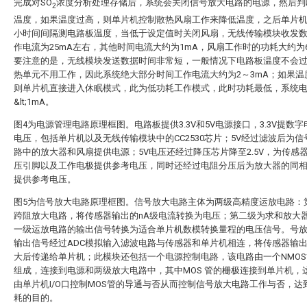
完成对SO
浓度分析处理存储后，系统会关闭信号放大电路的电源，然后判
2
温度，如果温度过高，则单片机控制散热风扇工作来降低温度，之后单片
小时间间隔测电路板温度，当低于设定值时关闭风扇，无线传输模块收发
作电流为25mA左右，其他时间电流大约为1mA，风扇工作时的功耗大约为
要注意的是，无线模块发送数据时间非常短，一般情况下电路板温度不会
热单元不用工作，因此系统绝大部分时间工作电流大约为2～3mA；如果温
则单片机直接进入休眠模式，此为低功耗工作模式，此时功耗最低，系统
&lt;1mA。
图4为电源管理电路原理框图。电路板提供3.3V和5V电源接口，3.3V提数
电压，包括单片机以及无线传输模块中的CC2530芯片；5V经过滤波后为信
路中的放大器和风扇提供电源；5V电压还经过降压芯片降至2.5V，为传感
压引脚以及工作电极提供参考电压，同时还经过电阻分压后为放大器的同
提供参考电压。
图5为信号放大电路原理框图。信号放大电路主体为两级高精度运放电路：
跨阻放大电路，将传感器输出的nA级电流转换为电压；第二级为求和放大
一级运放电路的输出信号转换为适合单片机数模转换量程的电压信号。号
输出信号经过ADC模拟输入滤波电路与传感器和单片机相连，将传感器输
大后传递给单片机；此模块还包括一个电源控制电路，该电路由一个NMO
组成，连接到电源和两级放大电路中，其中MOS 管的栅极连接到单片机，
由单片机I/O口控制MOS管的导通与否从而控制信号放大电路工作与否，达
耗的目的。