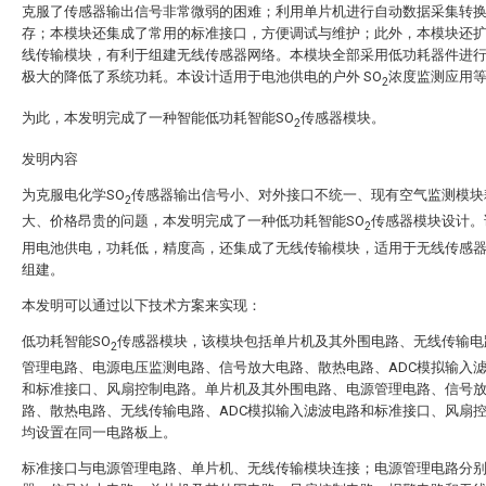
克服了传感器输出信号非常微弱的困难；利用单片机进行自动数据采集转
存；本模块还集成了常用的标准接口，方便调试与维护；此外，本模块还
线传输模块，有利于组建无线传感器网络。本模块全部采用低功耗器件进
极大的降低了系统功耗。本设计适用于电池供电的户外 SO
浓度监测应用
2
为此，本发明完成了一种智能低功耗智能SO
传感器模块。
2
发明内容
为克服电化学SO
传感器输出信号小、对外接口不统一、现有空气监测模块
2
大、价格昂贵的问题，本发明完成了一种低功耗智能SO
传感器模块设计。
2
用电池供电，功耗低，精度高，还集成了无线传输模块，适用于无线传感
组建。
本发明可以通过以下技术方案来实现：
低功耗智能SO
传感器模块，该模块包括单片机及其外围电路、无线传输电
2
管理电路、电源电压监测电路、信号放大电路、散热电路、ADC模拟输入
和标准接口、风扇控制电路。单片机及其外围电路、电源管理电路、信号
路、散热电路、无线传输电路、ADC模拟输入滤波电路和标准接口、风扇
均设置在同一电路板上。
标准接口与电源管理电路、单片机、无线传输模块连接；电源管理电路分