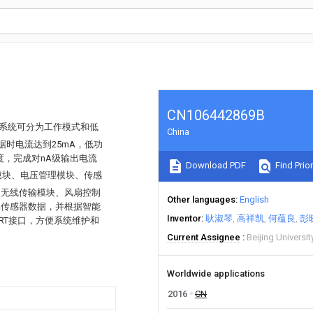
CN106442869B
系统可分为工作模式和低
China
据时电流达到25mA，低功
度，完成对nA级输出电流
Download PDF
Find Prior
模块、电压管理模块、传感
、无线传输模块、风扇控制
Other languages
English
集传感器数据，并根据智能
Inventor
耿淑琴
高祥凯
何蕴良
彭
RT接口，方便系统维护和
Current Assignee
Beijing Universi
Worldwide applications
2016
CN