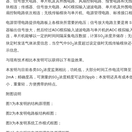
器、信号放大电路、单片机及其外围电路、风扇控制电路、报警电路和无
块相连；传感器、信号放大电路、ADC模拟输入滤波电路、单片机及外围
扇控制电路依次相连；无线传输模块与单片机、电源管理电路、标准接口
电源管理电路提供电路板上各模块所需要的电压；信号放大电路主要是将 S
器输出信号放大，然后经过ADC模拟输入滤波电路与单片机的ADC 模拟输
连，单片机能够以一定的时间间隔采集电压数据，计算SO
浓度并储存；无
2
块定时发送气体浓度信息，当空气中SO
浓度超过设定值时无线传输模块还
2
示信息。
与现有技术相比本发明可以获得以下有益效果。
本发明与目前各类SO
浓度监测相比，功耗低，大部分时间工作电流可降至
2
2mA；精确度高，可测量的SO
浓度精度可达到5ppb；本发明还具有成本
2
小，重量轻，方便携带的特点。
附图说明
图1为本发明的结构原理图；
图2为本发明电路板结构框图；
图3为本发明系统工作模式框图；