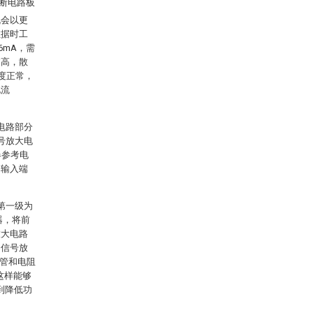
断电路板
机会以更
数据时工
6mA，需
过高，散
度正常，
电流
字电路部分
号放大电
器参考电
相输入端
第一级为
器，将前
放大电路
出信号放
S管和电阻
这样能够
到降低功