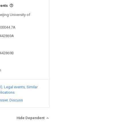
vents
eijing University of
600044.7A
6442869A
6442869B
n
3)
Legal events
Similar
lications
ssier
Discuss
Hide Dependent