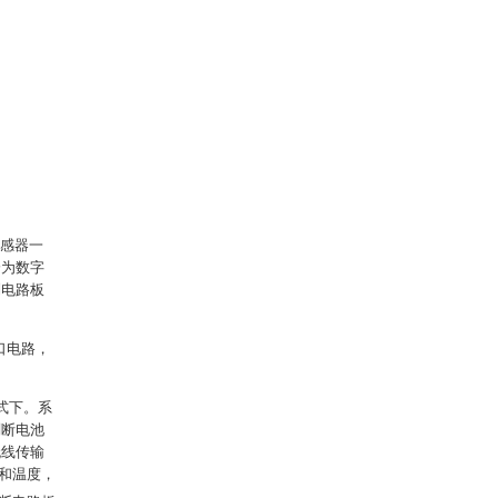
传感器一
分为数字
制电路板
口电路，
式下。系
判断电池
无线传输
和温度，