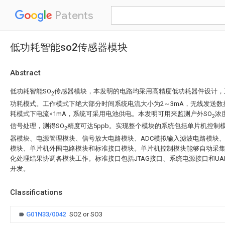
Patents
低功耗智能so2传感器模块
Abstract
低功耗智能SO
传感器模块，本发明的电路均采用高精度低功耗器件设计，
2
功耗模式。工作模式下绝大部分时间系统电流大小为2～3mA，无线发送数
耗模式下电流<1mA，系统可采用电池供电。本发明可用来监测户外SO
浓
2
信号处理，测得SO
精度可达5ppb。实现整个模块的系统包括单片机控制
2
器模块、电源管理模块、信号放大电路模块、ADC模拟输入滤波电路模块
模块、单片机外围电路模块和标准接口模块。单片机控制模块能够自动采
化处理结果协调各模块工作。标准接口包括JTAG接口、系统电源接口和UA
开发。
Classifications
G01N33/0042
SO2 or SO3