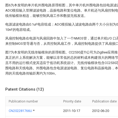
图6为本发明的单片机外围电路原理框图，其中单片机外围电路包括电源滤
ADC模拟输入管脚滤波电路，晶振电路和复位电路。单片机还与风扇控制
线传输模块相连，能够控制风扇工作和数据无线发送。
电源滤波电路由0.1uF电容组成；ADC模拟输入滤波电路由两个大小分别为0.
10nF的电容组成。
风扇控制电路在电源与风扇回路中加入了一个NMOS管，通过单片机I/O 口
来控制MOS管导通与否，从而控制风扇工作，风扇控制电路提供了风扇接
图7为本发明的无线传输模块的原理框图。CC2530是TI公司为ZigBee应用
真正的片上系统解决方案，能够以非常低的总的材料成本构建强大的网络
且不用的运行模式使其适应于低功耗系统设计。无线传输模块包含CC2530
围电路和天线电路。外围电路包含电源滤波电路、复位电路和晶振电路，
用的天线电路传输距离约为100m。
Patent Citations (12)
Publication number
Priority date
Publication date
CN202281766U
*
2011-10-17
2012-06-20