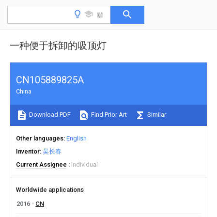
一种便于拆卸的吸顶灯
CN105889825A
China
Download PDF
Find Prior Art
Similar
Other languages
English
Inventor
吴长春
Current Assignee
Individual
Worldwide applications
2016
CN