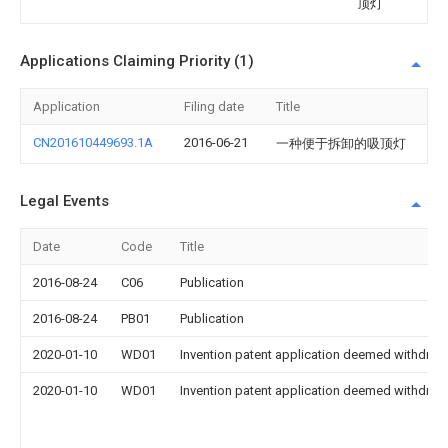
顶灯
Applications Claiming Priority (1)
Application
Filing date
Title
CN201610449693.1A
2016-06-21
一种便于拆卸的吸顶灯
Legal Events
Date
Code
Title
2016-08-24
C06
Publication
2016-08-24
PB01
Publication
2020-01-10
WD01
Invention patent application deemed withdrawn
2020-01-10
WD01
Invention patent application deemed withdrawn