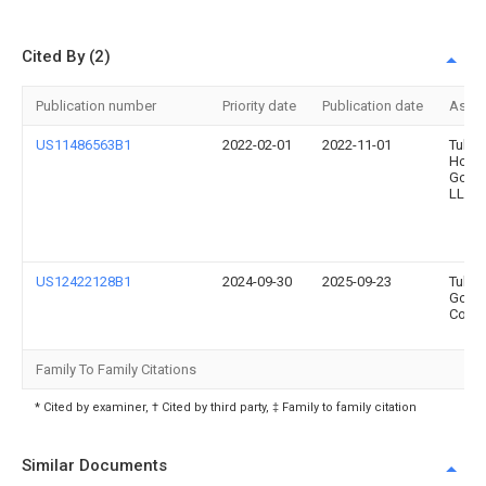
Cited By (2)
Publication number
Priority date
Publication date
Assi
US11486563B1
2022-02-01
2022-11-01
Tulip
Hom
Good
LLC
US12422128B1
2024-09-30
2025-09-23
Tulip
Good
Co.
Family To Family Citations
* Cited by examiner, † Cited by third party, ‡ Family to family citation
Similar Documents