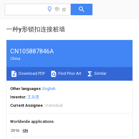
一种y形锁扣连接桩墙
CN105887846A
China
Download PDF
Find Prior Art
Similar
Other languages
English
Inventor
王乐贵
Current Assignee
Individual
Worldwide applications
2016
CN