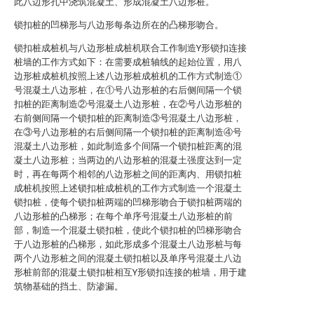
此八边形孔中浇筑混凝土、形成混凝土八边形桩。
锁扣桩的凹梯形与八边形每条边所在的凸梯形吻合。
锁扣桩成桩机与八边形桩成桩机联合工作制造Y形锁扣连接
桩墙的工作方式如下：在需要成桩轴线的起始位置，用八
边形桩成桩机按照上述八边形桩成桩机的工作方式制造①
号混凝土八边形桩，在①号八边形桩的右后侧间隔一个锁
扣桩的距离制造②号混凝土八边形桩，在②号八边形桩的
右前侧间隔一个锁扣桩的距离制造③号混凝土八边形桩，
在③号八边形桩的右后侧间隔一个锁扣桩的距离制造④号
混凝土八边形桩，如此制造多个间隔一个锁扣桩距离的混
凝土八边形桩；当两边的八边形桩的混凝土强度达到一定
时，再在每两个相邻的八边形桩之间的距离内、用锁扣桩
成桩机按照上述锁扣桩成桩机的工作方式制造一个混凝土
锁扣桩，使每个锁扣桩两端的凹梯形吻合于锁扣桩两端的
八边形桩的凸梯形；在每个单序号混凝土八边形桩的前
部，制造一个混凝土锁扣桩，使此个锁扣桩的凹梯形吻合
于八边形桩的凸梯形，如此形成多个混凝土八边形桩与每
两个八边形桩之间的混凝土锁扣桩以及单序号混凝土八边
形桩前部的混凝土锁扣桩相互Y形锁扣连接的桩墙，用于建
筑物基础的挡土、防渗漏。