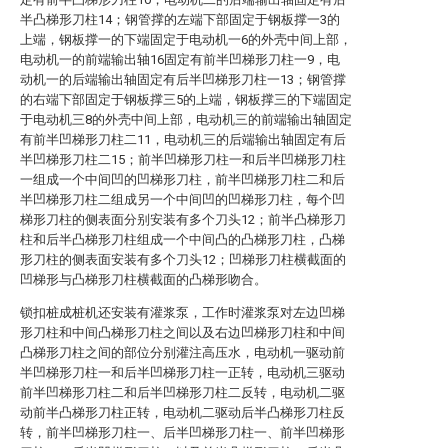
半凸梯形刀柱14；钢管撑的左端下部固定于钢板撑一3的
上端，钢板撑一的下端固定于电动机一6的外壳中间上部，
电动机一的前端输出轴16固定有前半凹梯形刀柱一9，电
动机一的后端输出轴固定有后半凹梯形刀柱一13；钢管撑
的右端下部固定于钢板撑三5的上端，钢板撑三的下端固定
于电动机三8的外壳中间上部，电动机三的前端输出轴固定
有前半凹梯形刀柱二11，电动机三的后端输出轴固定有后
半凹梯形刀柱二15；前半凹梯形刀柱一和后半凹梯形刀柱
一组成一个中间凹的凹梯形刀柱，前半凹梯形刀柱二和后
半凹梯形刀柱二组成另一个中间凹的凹梯形刀柱，每个凹
梯形刀柱的侧表面分别安装有多个刀头12；前半凸梯形刀
柱和后半凸梯形刀柱组成一个中间凸的凸梯形刀柱，凸梯
形刀柱的侧表面安装有多个刀头12；凹梯形刀柱横截面的
凹梯形与凸梯形刀柱横截面的凸梯形吻合。
锁扣桩成桩机还安装有灌浆泵，工作时灌浆泵对左边凹梯
形刀柱和中间凸梯形刀柱之间以及右边凹梯形刀柱和中间
凸梯形刀柱之间的部位分别灌注高压水，电动机一驱动前
半凹梯形刀柱一和后半凹梯形刀柱一正转，电动机三驱动
前半凹梯形刀柱二和后半凹梯形刀柱二反转，电动机二驱
动前半凸梯形刀柱正转，电动机二驱动后半凸梯形刀柱反
转，前半凹梯形刀柱一、后半凹梯形刀柱一、前半凹梯形