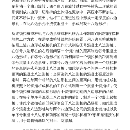
速箱在运转过程中分别驱动左端、右端、前端、后端的传动轴分
别带动一个曲刀旋转，四个曲刀在旋转过程中将钻头二形成的圆
形切削成八边形；切削掉的土体混在泥浆中，高压水不断加注，
泥浆不断从孔中流出，钻杆二在压进过程中形成一定深度的八边
形孔，在此八边形孔中浇筑混凝土、形成混凝土八边形桩；
所述锁扣桩成桩机与八边形桩成桩机联合工作制造Y形锁扣连接桩
墙的工作方式：在需要成桩轴线的起始位置，用八边形桩成桩机
按照上述八边形桩成桩机的工作方式制造①号混凝土八边形桩，
在①号八边形桩的右后侧间隔一个锁扣桩的距离制造②号混凝土
八边形桩，在②号八边形桩的右前侧间隔一个锁扣桩的距离制造
③号混凝土八边形桩，在③号八边形桩的右后侧间隔一个锁扣桩
的距离制造④号混凝土八边形桩，如此制造多个间隔一个锁扣桩
距离的混凝土八边形桩；当两边的八边形桩的混凝土强度达到一
定时，再在每两个相邻的八边形桩之间的距离内、用锁扣桩成桩
机按照上述锁扣桩成桩机的工作方式制造一个混凝土锁扣桩，使
每个锁扣桩两端的凹梯形吻合于锁扣桩两端的八边形桩的凸梯
形；在每个单序号混凝土八边形桩的前部，制造一个混凝土锁扣
桩，使此个锁扣桩的凹梯形吻合于八边形桩的凸梯形，如此形成
多个混凝土八边形桩与每两个八边形桩之间的混凝土锁扣桩以及
单序号混凝土八边形桩前部的混凝土锁扣桩相互Y形锁扣连接的桩
墙，用于建筑物基础的挡土、防渗漏。