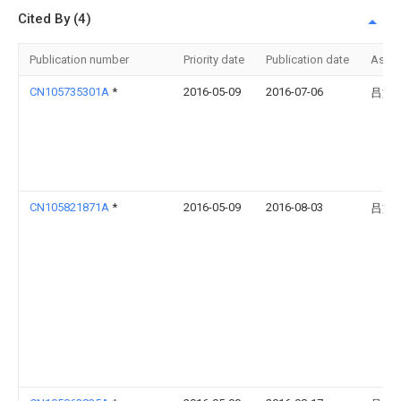
Cited By (4)
Publication number
Priority date
Publication date
Assi
CN105735301A
*
2016-05-09
2016-07-06
吕文
CN105821871A
*
2016-05-09
2016-08-03
吕文