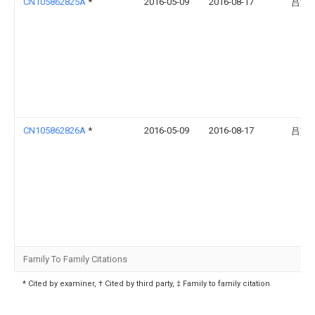
CN105862825A
*
2016-05-09
2016-08-17
吕文
CN105862826A
*
2016-05-09
2016-08-17
吕文
Family To Family Citations
* Cited by examiner, † Cited by third party, ‡ Family to family citation