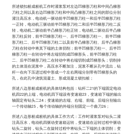
所述锁扣桩成桩机工作时灌浆泵对左边凹梯形刀柱和中间凸梯形
刀柱之间以及右边凹梯形刀柱和中间凸梯形刀柱之间的部位分别
灌注高压水，电动机一驱动前半凹梯形刀柱一和后半凹梯形刀柱
一正转，电动机三驱动前半凹梯形刀柱二和后半凹梯形刀柱二反
转，电动机二驱动前半凸梯形刀柱正转，电动机二驱动后半凸梯
形刀柱反转，前半凹梯形刀柱一、后半凹梯形刀柱一、前半凹梯
形刀柱二、后半凹梯形刀柱二以及前半凸梯形刀柱、后半凸梯形
刀柱在转动中将其下端的土体切削；前半凹梯形刀柱一、后半凹
梯形刀柱一在转动中将左端切削成凹梯形头，前半凹梯形刀柱
二、后半凹梯形刀柱二在转动中将右端切削成凹梯形头；切削掉
的土体混在泥浆中，高压水不断加注，泥浆不断从孔中流出，钻
杆一在向下压进过程中形成一个左右两端分别带有凹梯形头的
孔，在此孔中浇筑混凝土、形成混凝土锁扣桩；
所述八边形桩成桩机的具体结构包括：钻杆二21的下端固定电动
机四22的上端，电动机四下端设有变速箱23，变速箱下端的输出
轴固定有钻头二24；变速箱的左端、右端、前端、后端分别输出
一个传动轴25，每个传动轴的外端分别固定一个曲刀26；
所述八边形桩成桩机的具体工作方式：工作时灌浆泵对钻头二灌
注高压水，电动机四驱动变速箱运转，变速箱在运转过程中驱动
钻头二旋转，钻头二在旋转过程中将钻头二下端的土体切削；变