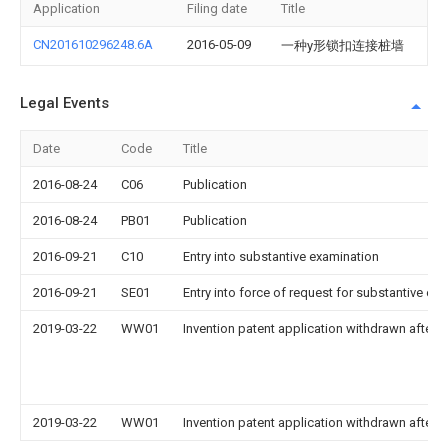
Application
Filing date
Title
CN201610296248.6A
2016-05-09
一种y形锁扣连接桩墙
Legal Events
Date
Code
Title
2016-08-24
C06
Publication
2016-08-24
PB01
Publication
2016-09-21
C10
Entry into substantive examination
2016-09-21
SE01
Entry into force of request for substantive ex
2019-03-22
WW01
Invention patent application withdrawn after p
2019-03-22
WW01
Invention patent application withdrawn after p