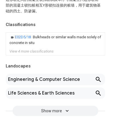
部的混凝土锁扣桩相互Y形锁扣连接的桩墙，用于建筑物基
础的挡土、防渗漏。
Classifications
E02D5/18
Bulkheads or similar walls made solely of
concrete in situ
View 4 more classifications
Landscapes
Engineering & Computer Science
Life Sciences & Earth Sciences
Show more