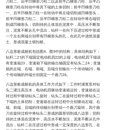
刀柱二、后半凹梯形刀柱二以及前半凸梯形刀柱、后半凸
梯形刀柱在转动中将其下端的土体切削；前半凹梯形刀柱
一、后半凹梯形刀柱一在转动中将左端切削成凹梯形头，
前半凹梯形刀柱二、后半凹梯形刀柱二在转动中将右端切
削成凹梯形头；切削掉的土体混在泥浆中，高压水不断加
注，泥浆不断从孔中流出，钻杆一在向下压进过程中形成
一个左右两端分别带有凹梯形头的孔，在此孔中浇筑混凝
土、形成混凝土锁扣桩。
八边形桩成桩机包括图4、图5中的结构；具体结构如下：
钻杆二21的下端固定电动机四22的上端，电动机四下端设
有变速箱23，变速箱下端的输出轴固定有钻头二24；变速
箱的左端、右端、前端、后端分别输出一个传动轴25，每
个传动轴的外端分别固定一个曲刀26。
八边形桩成桩机的具体工作方式如下：工作时灌浆泵对钻
头二灌注高压水，电动机四驱动变速箱运转，变速箱在运
转过程中驱动钻头二旋转，钻头二在旋转过程中将钻头二
下端的土体切削；变速箱在运转过程中分别驱动左端、右
端、前端、后端的传动轴分别带动一个曲刀旋转，四个曲
刀在旋转过程中将钻头二形成的圆形切削成八边形；切削
掉的土体混在泥浆中，高压水不断加注，泥浆不断从孔中
流出，钻杆二在压进过程中形成一定深度的八边形孔，在