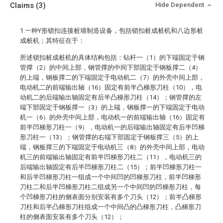
Claims
(3)
Hide Dependent
1.一种Y形锁扣连接桩墙制造设备，包括锁扣桩成桩机和八边形桩
成桩机；其特征在于：
所述锁扣桩成桩机的具体结构包括：钻杆一（1）的下端固定于钢
管撑（2）的中间上部，钢管撑的中间下部固定于钢板撑二（4）
的上端，钢板撑二的下端固定于电动机二（7）的外壳中间上部，
电动机二的前端输出轴（16）固定有前半凸梯形刀柱（10），电
动机二的后端输出轴固定有后半凸梯形刀柱（14）；钢管撑的左
端下部固定于钢板撑一（3）的上端，钢板撑一的下端固定于电动
机一（6）的外壳中间上部，电动机一的前端输出轴（16）固定有
前半凹梯形刀柱一（9），电动机一的后端输出轴固定有后半凹梯
形刀柱一（13）；钢管撑的右端下部固定于钢板撑三（5）的上
端，钢板撑三的下端固定于电动机三（8）的外壳中间上部，电动
机三的前端输出轴固定有前半凹梯形刀柱二（11），电动机三的
后端输出轴固定有后半凹梯形刀柱二（15）；前半凹梯形刀柱一
和后半凹梯形刀柱一组成一个中间凹的凹梯形刀柱，前半凹梯形
刀柱二和后半凹梯形刀柱二组成另一个中间凹的凹梯形刀柱，每
个凹梯形刀柱的侧表面分别安装有多个刀头（12）；前半凸梯形
刀柱和后半凸梯形刀柱组成一个中间凸的凸梯形刀柱，凸梯形刀
柱的侧表面安装有多个刀头（12）；