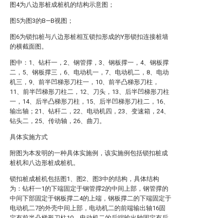
图4为八边形桩成桩机的结构示意图；
图5为图3的B—B视图；
图6为锁扣桩与八边形桩相互锁扣形成的Y形锁扣连接桩墙
的横截面图。
图中：1、钻杆一，2、钢管撑，3、钢板撑一，4、钢板撑
二，5、钢板撑三，6、电动机一，7、电动机二，8、电动
机三，9、前半凹梯形刀柱一，10、前半凸梯形刀柱，
11、前半凹梯形刀柱二，12、刀头，13、后半凹梯形刀柱
一，14、后半凸梯形刀柱，15、后半凹梯形刀柱二，16、
输出轴；21、钻杆二，22、电动机四，23、变速箱，24、
钻头二，25、传动轴，26、曲刀。
具体实施方式
附图为本发明的一种具体实施例，该实施例包括锁扣桩成
桩机和八边形桩成桩机。
锁扣桩成桩机包括图1、图2、图3中的结构，具体结构
为：钻杆一1的下端固定于钢管撑2的中间上部，钢管撑的
中间下部固定于钢板撑二4的上端，钢板撑二的下端固定于
电动机二7的外壳中间上部，电动机二的前端输出轴16固
定有前半凸梯形刀柱10，电动机二的后端输出轴固定有后