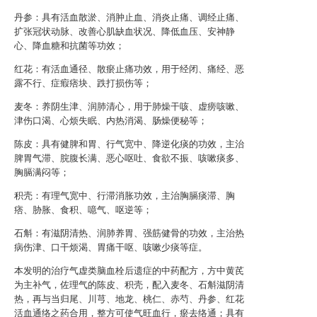
丹参：具有活血散淤、消肿止血、消炎止痛、调经止痛、
扩张冠状动脉、改善心肌缺血状况、降低血压、安神静
心、降血糖和抗菌等功效；
红花：有活血通径、散瘀止痛功效，用于经闭、痛经、恶
露不行、症瘕痞块、跌打损伤等；
麦冬：养阴生津、润肺清心，用于肺燥干咳、虚痨咳嗽、
津伤口渴、心烦失眠、内热消渴、肠燥便秘等；
陈皮：具有健脾和胃、行气宽中、降逆化痰的功效，主治
脾胃气滞、脘腹长满、恶心呕吐、食欲不振、咳嗽痰多、
胸膈满闷等；
积壳：有理气宽中、行滞消胀功效，主治胸膈痰滞、胸
痞、胁胀、食积、噫气、呕逆等；
石斛：有滋阴清热、润肺养胃、强筋健骨的功效，主治热
病伤津、口干烦渴、胃痛干呕、咳嗽少痰等症。
本发明的治疗气虚类脑血栓后遗症的中药配方，方中黄芪
为主补气，佐理气的陈皮、积壳，配入麦冬、石斛滋阴清
热，再与当归尾、川芎、地龙、桃仁、赤芍、丹参、红花
活血通络之药合用，整方可使气旺血行，瘀去络通；具有