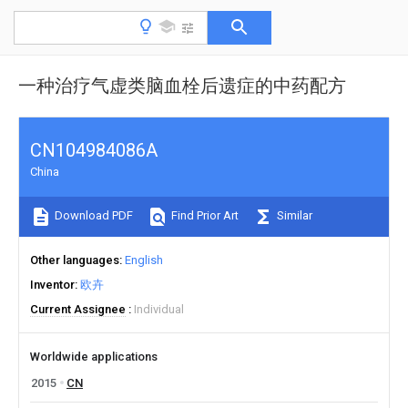
一种治疗气虚类脑血栓后遗症的中药配方
CN104984086A
China
Download PDF
Find Prior Art
Similar
Other languages
English
Inventor
欧卉
Current Assignee
Individual
Worldwide applications
2015
CN