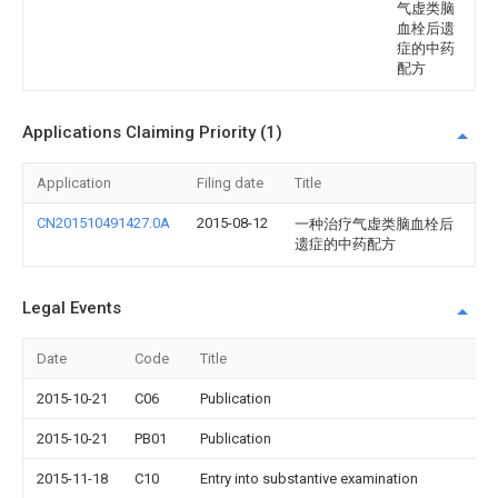
气虚类脑
血栓后遗
症的中药
配方
Applications Claiming Priority (1)
Application
Filing date
Title
CN201510491427.0A
2015-08-12
一种治疗气虚类脑血栓后
遗症的中药配方
Legal Events
Date
Code
Title
2015-10-21
C06
Publication
2015-10-21
PB01
Publication
2015-11-18
C10
Entry into substantive examination