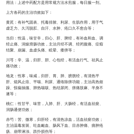
用法：上述中药配方是用常规方法水煎服，每日服一剂。
上方各药的主治功效如下：
黄芪：有补气固表、托毒排脓、利尿、生肌作用，用于气
虚乏力、久泻脱肛、自汗、水肿、疮口久不愈合等；
当归：性温，味甘辛，归心、肝、脾经，有补血和血、调
经止痛、润燥滑肠功效，主治月经不调、经闭腹痛、症瘕
结聚、崩漏、血虚头痛、眩晕、痿痹等；
川芎：辛、温，归肝、胆、心包经，有活血行气、祛风止
痛功效；
地龙：性寒，味咸，归肝、胃、肺、膀胱经，有清热平
肝、熄风止痉、平喘、利尿、通络除痹功能，主治高热烦
躁、惊痫抽搐、肺热喘咳、热结尿闭、痹痛肢麻、半身不
遂等；
桃仁：性甘平、味苦，入肺、肝、大肠经，有活血祛瘀、
润肠通便功效；
赤芍：苦、微寒，归肝经，有清热凉血，活血祛瘀功效；
主治温毒发斑、吐血衄血、肠风下血、目赤肿痛、痈肿疮
疡、崩带淋浊、跌扑损伤等；