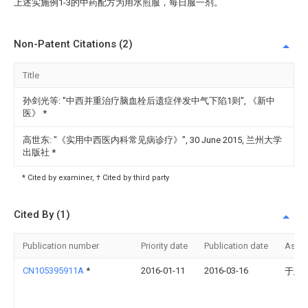
上述实施例1-3的中药配方为用水煎服，每日服一剂。
Non-Patent Citations (2)
Title
孙剑光等: "中西并重治疗脑血栓后遗症伴发中气下陷1则", 《新中
医》
*
高世东: "《实用中西医内科常见病诊疗》", 30 June 2015, 兰州大学
出版社
*
* Cited by examiner, † Cited by third party
Cited By (1)
Publication number
Priority date
Publication date
Assi
CN105395911A
*
2016-01-11
2016-03-16
于建