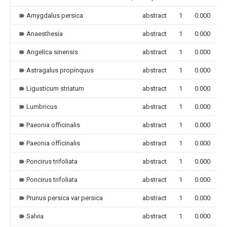
Amygdalus persica
abstract
1
0.000
Anaesthesia
abstract
1
0.000
Angelica sinensis
abstract
1
0.000
Astragalus propinquus
abstract
1
0.000
Ligusticum striatum
abstract
1
0.000
Lumbricus
abstract
1
0.000
Paeonia officinalis
abstract
1
0.000
Paeonia officinalis
abstract
1
0.000
Poncirus trifoliata
abstract
1
0.000
Poncirus trifoliata
abstract
1
0.000
Prunus persica var persica
abstract
1
0.000
Salvia
abstract
1
0.000