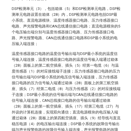
DSP检测单元（3），包括箱体（5）和DSP检测单元电路，DSP检
测单元电路设置在箱体（28）内，DSP检测单元电路包括DSP最
小系统、直流电源模块、温度传感器接口电路、压力传感器接口
电路、声光报警电路和CAN总线通信接口电路；直流电源模块的5
个电压输出端分别与温度传感器接口电路、压力传感器接口电
路、声光报警电路、CAN总线通信接口电路和DSP最小系统的电
压输入端连接；
温度传感器接口电路的温度信号输出端与DSP最小系统的温度信
号输入端连接，温度传感器接口电路的温度信号输入端通过箱体
（28）面板上的第二航空插座、插头（5）经第一电缆（6）与温
度传感器（1）的对应接线端子连接；压力传感器接口电路的压力
信号输出端与DSP最小系统的电压信号输入端连接，压力传感器
接口电路的压力信号输入端通过箱体（28）面板上的第三航空插
座、插头（7）经第二电缆（8）与压力传感器（2）的对应接线端
子连接；DSP最小系统的信号输出端与CAN总线通信接口电路的
信号输入端连接，CAN总线接口电路的信号输出端通过箱体
（28）面板上的第一航空插座、插头（17）经第三电缆（27）与
外设的计算机连接，实现双向通信；直流电源模块的电压输入端
通过箱体（28）面板上的第四航空插座、插头（9）经导线与直流
稳压电源（4）的电压输出端连接；DSP最小系统的故障信号输出
端与声光报警电路的故障信号输入端连接，声光报警电路的故障