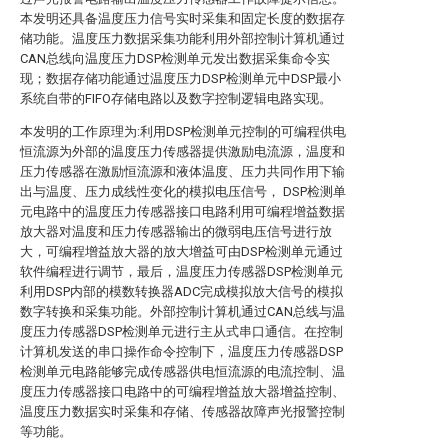
本发明还具备温度压力信号实时采集和固定长度的数据存
储功能。温度压力数据采集功能利用外部控制计算机通过
CAN总线向温度压力DSP检测单元发出数据采集命令实
现；数据存储功能通过温度压力DSP检测单元中DSP最小
系统自带的FIFO存储电路以及数字控制逻辑电路实现。
本发明的工作原理为:利用DSP检测单元控制的可编程供电
恒流源为外部的温度压力传感器提供激励电流源，温度和
压力传感器在激励恒流源和液体温度、压力共同作用下输
出与温度、压力成线性变化的模拟电压信号， DSP检测单
元电路中的温度压力传感器接口电路利用可编程增益数据
放大器对温度和压力传感器输出的微弱电压信号进行放
大，可编程增益放大器的放大增益可由DSP检测单元通过
软件编程进行调节，最后，温度压力传感器DSP检测单元
利用DSP内部的模数转换器ADC完成模拟放大信号的模拟
数字转换和采集功能。外部控制计算机通过CAN总线与温
度压力传感器DSP检测单元进行主从式串口通信。在控制
计算机发送的串口操作命令控制下，温度压力传感器DSP
检测单元电路能够完成传感器供电恒流源的电流控制、温
度压力传感器接口电路中的可编程增益放大器增益控制、
温度压力数据实时采集和存储、传感器故障声光报警控制
等功能。