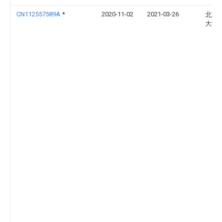
CN112557589A
*
2020-11-02
2021-03-26
北京
大学