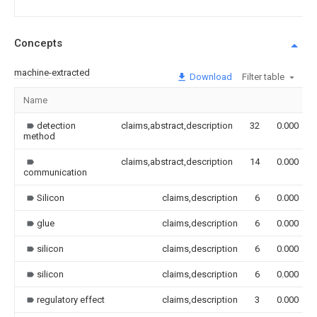
Concepts
machine-extracted
Download
Filter table
Name
detection
claims,abstract,description
32
0.000
method
claims,abstract,description
14
0.000
communication
Silicon
claims,description
6
0.000
glue
claims,description
6
0.000
silicon
claims,description
6
0.000
silicon
claims,description
6
0.000
regulatory effect
claims,description
3
0.000