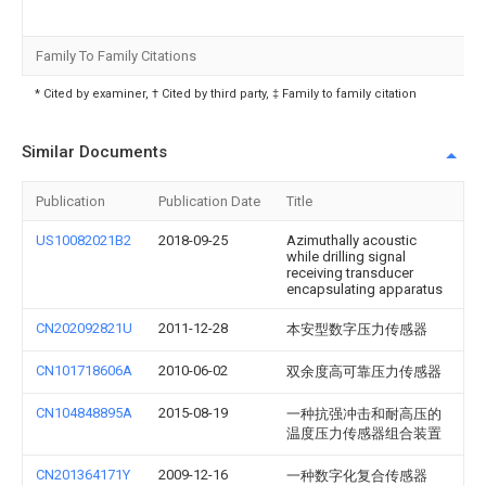
Family To Family Citations
* Cited by examiner, † Cited by third party, ‡ Family to family citation
Similar Documents
Publication
Publication Date
Title
US10082021B2
2018-09-25
Azimuthally acoustic
while drilling signal
receiving transducer
encapsulating apparatus
CN202092821U
2011-12-28
本安型数字压力传感器
CN101718606A
2010-06-02
双余度高可靠压力传感器
CN104848895A
2015-08-19
一种抗强冲击和耐高压的
温度压力传感器组合装置
CN201364171Y
2009-12-16
一种数字化复合传感器