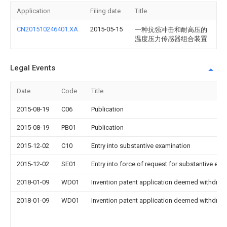
Application
Filing date
Title
CN201510246401.XA
2015-05-15
一种抗强冲击和耐高压的
温度压力传感器组合装置
Legal Events
Date
Code
Title
2015-08-19
C06
Publication
2015-08-19
PB01
Publication
2015-12-02
C10
Entry into substantive examination
2015-12-02
SE01
Entry into force of request for substantive exa
2018-01-09
WD01
Invention patent application deemed withdrawn
2018-01-09
WD01
Invention patent application deemed withdrawn