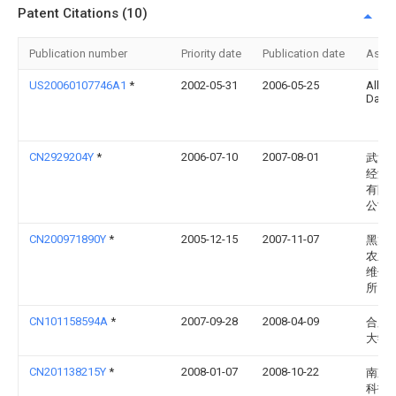
Patent Citations (10)
Publication number
Priority date
Publication date
Assi
US20060107746A1
*
2002-05-31
2006-05-25
Alber
David
CN2929204Y
*
2006-07-10
2007-08-01
武汉
经济
有限
公司
CN200971890Y
*
2005-12-15
2007-11-07
黑龙
农业
维修
所
CN101158594A
*
2007-09-28
2008-04-09
合肥
大学
CN201138215Y
*
2008-01-07
2008-10-22
南京
科技