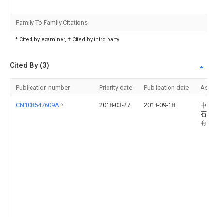
Family To Family Citations
* Cited by examiner, † Cited by third party
Cited By (3)
Publication number
Priority date
Publication date
Assi
CN108547609A
*
2018-03-27
2018-09-18
中国
石油
有限