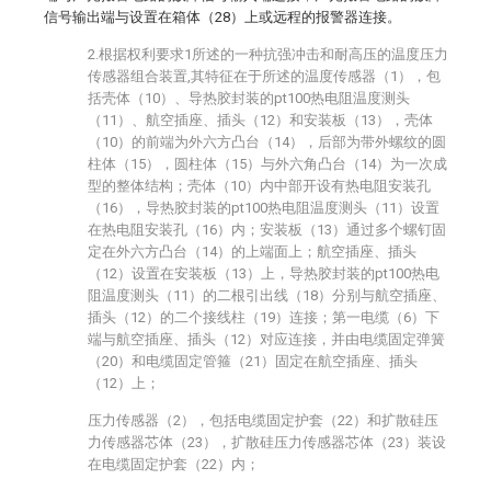
信号输出端与设置在箱体（28）上或远程的报警器连接。
2.根据权利要求1所述的一种抗强冲击和耐高压的温度压力
传感器组合装置,其特征在于所述的温度传感器（1），包
括壳体（10）、导热胶封装的pt100热电阻温度测头
（11）、航空插座、插头（12）和安装板（13），壳体
（10）的前端为外六方凸台（14），后部为带外螺纹的圆
柱体（15），圆柱体（15）与外六角凸台（14）为一次成
型的整体结构；壳体（10）内中部开设有热电阻安装孔
（16），导热胶封装的pt100热电阻温度测头（11）设置
在热电阻安装孔（16）内；安装板（13）通过多个螺钉固
定在外六方凸台（14）的上端面上；航空插座、插头
（12）设置在安装板（13）上，导热胶封装的pt100热电
阻温度测头（11）的二根引出线（18）分别与航空插座、
插头（12）的二个接线柱（19）连接；第一电缆（6）下
端与航空插座、插头（12）对应连接，并由电缆固定弹簧
（20）和电缆固定管箍（21）固定在航空插座、插头
（12）上；
压力传感器（2），包括电缆固定护套（22）和扩散硅压
力传感器芯体（23），扩散硅压力传感器芯体（23）装设
在电缆固定护套（22）内；