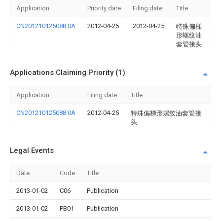
Application
Priority date
Filing date
Title
CN201210125088.0A
2012-04-25
2012-04-25
特殊偏梯
形螺纹油
套管接头
Applications Claiming Priority (1)
Application
Filing date
Title
CN201210125088.0A
2012-04-25
特殊偏梯形螺纹油套管接
头
Legal Events
Date
Code
Title
2013-01-02
C06
Publication
2013-01-02
PB01
Publication