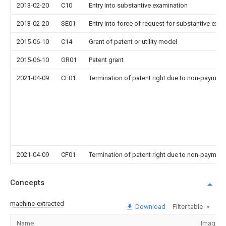
2013-02-20
C10
Entry into substantive examination
2013-02-20
SE01
Entry into force of request for substantive exa
2015-06-10
C14
Grant of patent or utility model
2015-06-10
GR01
Patent grant
2021-04-09
CF01
Termination of patent right due to non-payment
2021-04-09
CF01
Termination of patent right due to non-payment
Concepts
machine-extracted
Download
Filter table
Name
Image