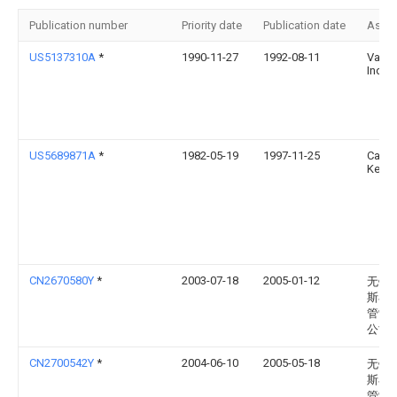
Publication number
Priority date
Publication date
Assi
US5137310A
*
1990-11-27
1992-08-11
Vallo
Indus
US5689871A
*
1982-05-19
1997-11-25
Carst
Kenne
CN2670580Y
*
2003-07-18
2005-01-12
无锡
斯石
管制
公司
CN2700542Y
*
2004-06-10
2005-05-18
无锡
斯石
管制