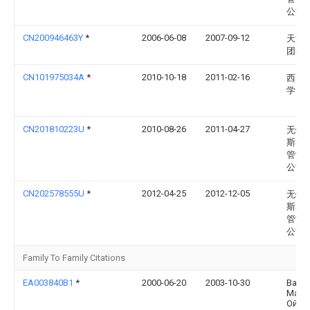
公司
CN200946463Y
*
2006-06-08
2007-09-12
天津
团有
CN101975034A
*
2010-10-18
2011-02-16
西安
学
CN201810223U
*
2010-08-26
2011-04-27
无锡
斯石
管制
公司
CN202578555U
*
2012-04-25
2012-12-05
无锡
斯石
管制
公司
Family To Family Citations
EA003840B1
*
2000-06-20
2003-10-30
Валл
Манн
Ойл Э