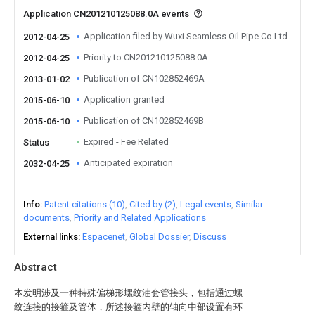
Application CN201210125088.0A events
Application filed by Wuxi Seamless Oil Pipe Co Ltd
2012-04-25
Priority to CN201210125088.0A
2012-04-25
Publication of CN102852469A
2013-01-02
Application granted
2015-06-10
Publication of CN102852469B
2015-06-10
Expired - Fee Related
Status
Anticipated expiration
2032-04-25
Info
Patent citations (10)
Cited by (2)
Legal events
Similar
documents
Priority and Related Applications
External links
Espacenet
Global Dossier
Discuss
Abstract
本发明涉及一种特殊偏梯形螺纹油套管接头，包括通过螺
纹连接的接箍及管体，所述接箍内壁的轴向中部设置有环