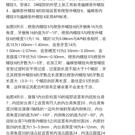
螺纹5。管体2、28端部的外壁上加工有标准偏梯形外螺纹
4，偏梯形外螺纹4的前端设置有楔形外螺纹6。偏梯形内
螺纹3与偏梯形外螺纹4采用API标准。
如图3所示，楔形内螺纹5与楔形外螺纹6的牙侧角16为负
角度，牙侧角16的值为5°~15°。楔形内螺纹5与楔形外螺
纹6的锥度11为1:16、螺距12为5.08mm与API标准相同，齿
高13为1.00mm~1.43mm、齿形牙宽14为
1.50mm~2.07mm、齿形槽宽15为2.55mm~3.03mm、齿
形圆弧17半径为0.10mm~0.50mm。楔形内螺纹5与楔形外
螺纹6的牙数为1~5牙。在加工时，偏梯形螺纹向楔形螺纹
变形过渡时应平滑过渡，过渡面长度不能大于1个螺距，并
且其楔形外螺纹6的牙数总长度要比楔形内螺纹5的牙数总
长度大（0.3~1）个螺距的距离长度，最佳是0.5牙的距
离，这样保证其配合时留有足够余量不会发生干涉。
如图4所示，接箍1内台阶柱面10的端部设置有内扭矩台肩
7，内扭矩台肩7上设置有凹入的内台肩角度20，内台肩角
度20靠近接箍1轴线的一边向外倾斜形成内倒角22。内台
肩角度20的值为90°~130°，内倒角22的值为20°~50°。内
扭矩台肩7与楔形内螺纹5之间设置有内密封面26，内密封
面26的长度为1.5~5.0mm，内台肩厚度18为4~12mm。内
台肩角度20的顶点处设置有内顶点圆弧24，内顶点圆弧24