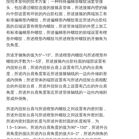
按照本发明的技术方案：一种特殊偏梯形螺纹油套管接
头，包括通过螺纹连接的接箍及管体，所述接箍内壁的轴
向中部设置有环状的内台阶柱面，所述接箍的两端加工有
标准偏梯形内螺纹，所述偏梯形内螺纹靠近所述内台阶柱
面的后端设置有楔形内螺纹，所述管体端部的外壁上加工
有标准偏梯形外螺纹，所述偏梯形外螺纹的前端设置有楔
形外螺纹，所述楔形内螺纹与所述楔形外螺纹的牙侧角为
负角度。
所述牙侧角的值为5°~15°。所述楔形内螺纹与所述楔形外
螺纹的牙数为1~5牙。所述接箍内台阶柱面的端部设置有
内扭矩台肩，所述内扭矩台肩上设置有凹入的内台肩角
度，所述内台肩角度靠近所述接箍轴线的一边向外倾斜形
成内倒角；所述管体的端部设置有与所述内扭矩台肩相配
合的外扭矩台肩，所述外扭矩台肩上设置有凸出的外台肩
角度，所述外台肩角度靠近所述管体轴线的一边向内倾斜
形成外倒角。
所述内扭矩台肩与所述楔形内螺纹之间设置有内密封面，
所述外扭矩台肩与所述楔形外螺纹之间设置有外密封面。
所述内密封面的长度与所述外密封面的长度相等，为
1.5~5.0mm。所述内台肩角度的值为90°~130°，所述外台
肩角度的值比所述内台肩角度的值大0~2°，所述内倒角的