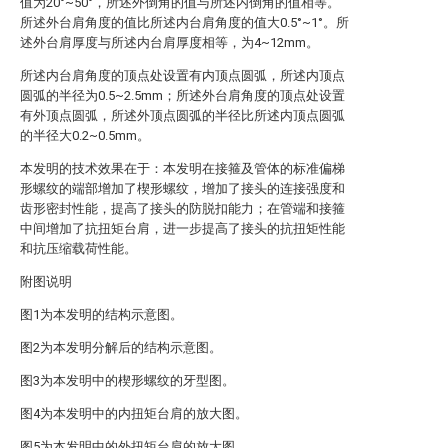
值为20°~50°，所述外倒角的值与所述内倒角的值相等。
所述外台肩角度的值比所述内台肩角度的值大0.5°~1°。所
述外台肩厚度与所述内台肩厚度相等，为4~12mm。
所述内台肩角度的顶点处设置有内顶点圆弧，所述内顶点
圆弧的半径为0.5~2.5mm；所述外台肩角度的顶点处设置
有外顶点圆弧，所述外顶点圆弧的半径比所述内顶点圆弧
的半径大0.2~0.5mm。
本发明的技术效果在于：本发明在接箍及管体的标准偏梯
形螺纹的端部增加了楔形螺纹，增加了接头的连接强度和
齿形密封性能，提高了接头的防脱扣能力；在管端和接箍
中间增加了抗扭矩台肩，进一步提高了接头的抗扭矩性能
和抗压缩载荷性能。
附图说明
图1为本发明的结构示意图。
图2为本发明分解后的结构示意图。
图3为本发明中的楔形螺纹的牙型图。
图4为本发明中的内扭矩台肩的放大图。
图5为本发明中的外扭矩台肩的放大图。