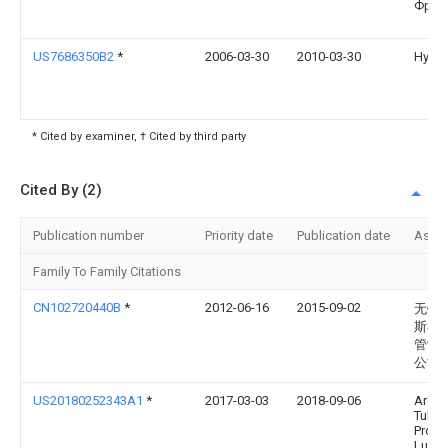
Фран
US7686350B2
*
2006-03-30
2010-03-30
Hydril
* Cited by examiner, † Cited by third party
Cited By (2)
Publication number
Priority date
Publication date
Assi
Family To Family Citations
CN102720440B
*
2012-06-16
2015-09-02
无锡
斯石
管制
公司
US20180252343A1
*
2017-03-03
2018-09-06
Arcel
Tubul
Produ
Luxe