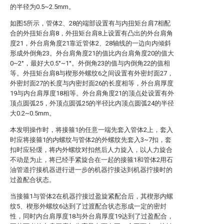
的半径为0.5~2.5mm。
如图5所示，管体2、28的端部设置有与内扭矩台肩7相配
合的外扭矩台肩8，外扭矩台肩8上设置有凸出的外台肩角
度21，外台肩角度21靠近管体2、28轴线的一边向内倾斜
形成外倒角23。外台肩角度21的值比内台肩角度20的值大
0~2°，最好大0.5°~1°。外倒角23的值与内倒角22的值相
等。外扭矩台肩8与楔形外螺纹6之间设置有外密封面27，
外密封面27的长度与内密封面26的长度相等，外台肩厚度
19与内台肩厚度18相等。外台肩角度21的顶点处设置有外
顶点圆弧25，外顶点圆弧25的半径比内顶点圆弧24的半径
大0.2~0.5mm。
本发明操作时，将接箍1的任意一端先套入管体2上，套入
时应将接箍1的内螺纹与管体2的外螺纹先套入3~7扣，套
扣时应轻缓，将内外螺纹对扣然后人力旋入，以人力旋合
不动是为止，将已经手紧旋合在一起的接箍1和管体2用石
油管道拧接机器进行进一步的机器拧接达到机器拧接时的
过盈配合状态。
当接箍1与管体2在机器拧接过盈旋紧配合后，其楔形内螺
纹5、楔形外螺纹6达到了过渡配合状态形成一定的密封
性，同时内台肩厚度18与外台肩厚度19达到了过盈配合，