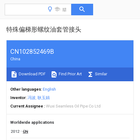
特殊偏梯形螺纹油套管接头
CN102852469B
China
Download PDF
Find Prior Art
Similar
Other languages
English
Inventor
冯波
耿玉娟
Current Assignee
Wuxi Seamless Oil Pipe Co Ltd
Worldwide applications
2012
CN