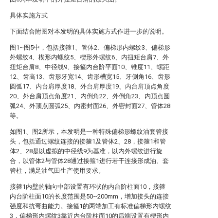
具体实施方式
下面结合附图对本发明的具体实施方式作进一步的说明。
图1~图5中，包括接箍1、管体2、偏梯形内螺纹3、偏梯形
外螺纹4、楔形内螺纹5、楔形外螺纹6、内扭矩台肩7、外
扭矩台肩8、中径线9、接箍内台阶平面10、锥度11、螺距
12、齿高13、齿形牙宽14、齿形槽宽15、牙侧角16、齿形
圆弧17、内台肩厚度18、外台肩厚度19、内台肩顶点角度
20、外台肩顶点角度21、内倒角22、外倒角23、内顶点圆
弧24、外顶点圆弧25、内密封面26、外密封面27、管体28
等。
如图1、图2所示，本发明是一种特殊偏梯形螺纹油套管接
头，包括通过螺纹连接的接箍1及管体2、28，接箍1和管
体2、28是以虚拟的中径线9为基准，以内外螺纹进行旋
合，以管体2与管体28通过接箍1进行若干连接形成油、套
管柱，满足油气田生产使用要求。
接箍1内壁的轴向中部设置有环状的内台阶柱面10，接箍
内台阶柱面10的长度范围是50~200mm，增加接头的连接
强度和抗弯曲能力。接箍1的两端加工有标准偏梯形内螺纹
3，偏梯形内螺纹3靠近内台阶柱面10的后端设置有楔形内