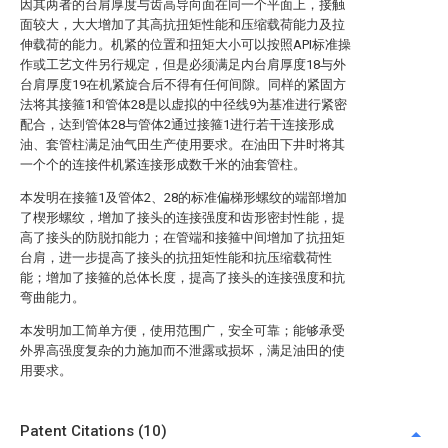
因其两者的台肩厚度与齿高导向面在同一个平面上，接触
面较大，大大增加了其高抗扭矩性能和压缩载荷能力及拉
伸载荷的能力。机紧的位置和扭矩大小可以按照API标准操
作或工艺文件另行规定，但是必须满足内台肩厚度18与外
台肩厚度19在机紧旋合后不得有任何间隙。同样的紧固方
法将其接箍1和管体28是以虚拟的中径线9为基准进行紧密
配合，达到管体28与管体2通过接箍1进行若干连接形成
油、套管柱满足油气田生产使用要求。在油田下井时将其
一个个的连接件机紧连接形成数千米的油套管柱。
本发明在接箍1及管体2、28的标准偏梯形螺纹的端部增加
了楔形螺纹，增加了接头的连接强度和齿形密封性能，提
高了接头的防脱扣能力；在管端和接箍中间增加了抗扭矩
台肩，进一步提高了接头的抗扭矩性能和抗压缩载荷性
能；增加了接箍的总体长度，提高了接头的连接强度和抗
弯曲能力。
本发明加工简单方便，使用范围广，安全可靠；能够承受
外界高强度复杂的力施加而不泄露或损坏，满足油田的使
用要求。
Patent Citations (10)