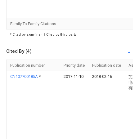
Family To Family Citations
* Cited by examiner, † Cited by third party
Cited By (4)
Publication number
Priority date
Publication date
Assi
CN107700185A
*
2017-11-10
2018-02-16
芜湖
电子
有限