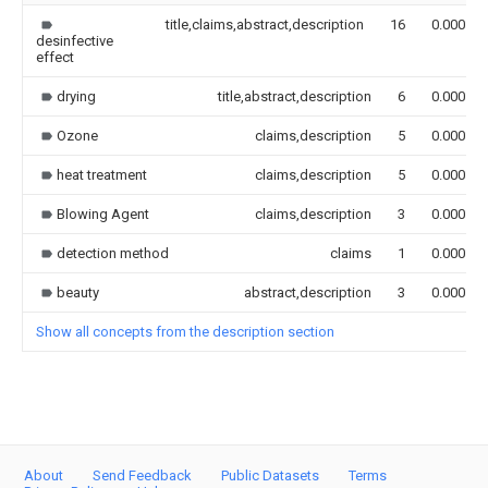
title,claims,abstract,description
16
0.000
desinfective
effect
drying
title,abstract,description
6
0.000
Ozone
claims,description
5
0.000
heat treatment
claims,description
5
0.000
Blowing Agent
claims,description
3
0.000
detection method
claims
1
0.000
beauty
abstract,description
3
0.000
Show all concepts from the description section
About
Send Feedback
Public Datasets
Terms