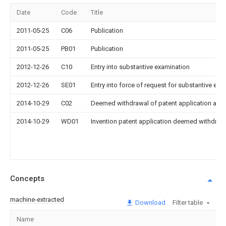
Date
Code
Title
2011-05-25
C06
Publication
2011-05-25
PB01
Publication
2012-12-26
C10
Entry into substantive examination
2012-12-26
SE01
Entry into force of request for substantive exa
2014-10-29
C02
Deemed withdrawal of patent application after
2014-10-29
WD01
Invention patent application deemed withdrawn
Concepts
machine-extracted
Download
Filter table
Name