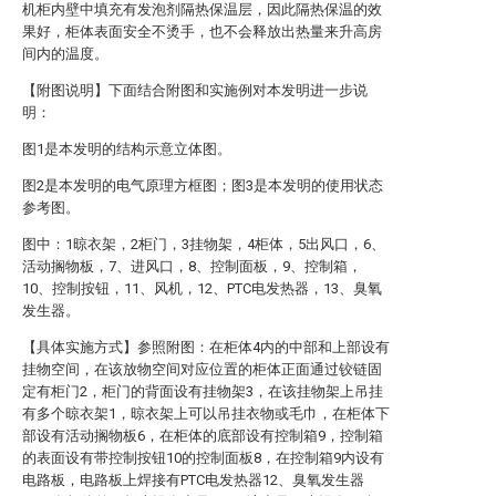
机柜内壁中填充有发泡剂隔热保温层，因此隔热保温的效
果好，柜体表面安全不烫手，也不会释放出热量来升高房
间内的温度。
【附图说明】下面结合附图和实施例对本发明进一步说
明：
图1是本发明的结构示意立体图。
图2是本发明的电气原理方框图；图3是本发明的使用状态
参考图。
图中：1晾衣架，2柜门，3挂物架，4柜体，5出风口，6、
活动搁物板，7、进风口，8、控制面板，9、控制箱，
10、控制按钮，11、风机，12、PTC电发热器，13、臭氧
发生器。
【具体实施方式】参照附图：在柜体4内的中部和上部设有
挂物空间，在该放物空间对应位置的柜体正面通过铰链固
定有柜门2，柜门的背面设有挂物架3，在该挂物架上吊挂
有多个晾衣架1，晾衣架上可以吊挂衣物或毛巾，在柜体下
部设有活动搁物板6，在柜体的底部设有控制箱9，控制箱
的表面设有带控制按钮10的控制面板8，在控制箱9内设有
电路板，电路板上焊接有PTC电发热器12、臭氧发生器