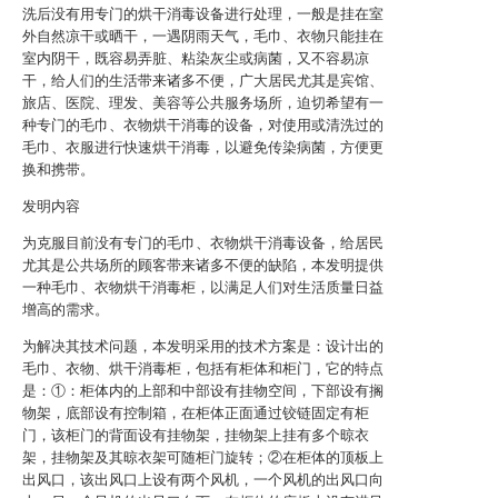
洗后没有用专门的烘干消毒设备进行处理，一般是挂在室
外自然凉干或晒干，一遇阴雨天气，毛巾、衣物只能挂在
室内阴干，既容易弄脏、粘染灰尘或病菌，又不容易凉
干，给人们的生活带来诸多不便，广大居民尤其是宾馆、
旅店、医院、理发、美容等公共服务场所，迫切希望有一
种专门的毛巾、衣物烘干消毒的设备，对使用或清洗过的
毛巾、衣服进行快速烘干消毒，以避免传染病菌，方便更
换和携带。
发明内容
为克服目前没有专门的毛巾、衣物烘干消毒设备，给居民
尤其是公共场所的顾客带来诸多不便的缺陷，本发明提供
一种毛巾、衣物烘干消毒柜，以满足人们对生活质量日益
增高的需求。
为解决其技术问题，本发明采用的技术方案是：设计出的
毛巾、衣物、烘干消毒柜，包括有柜体和柜门，它的特点
是：①：柜体内的上部和中部设有挂物空间，下部设有搁
物架，底部设有控制箱，在柜体正面通过铰链固定有柜
门，该柜门的背面设有挂物架，挂物架上挂有多个晾衣
架，挂物架及其晾衣架可随柜门旋转；②在柜体的顶板上
出风口，该出风口上设有两个风机，一个风机的出风口向