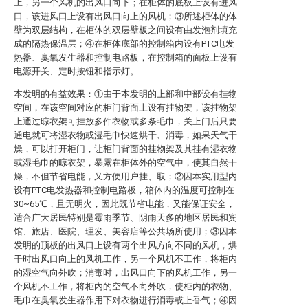
上，另一个风机的出风口向下；在柜体的底板上设有进风
口，该进风口上设有出风口向上的风机；③所述柜体的体
壁为双层结构，在柜体的双层壁板之间设有由发泡剂填充
成的隔热保温层；④在柜体底部的控制箱内设有PTC电发
热器、臭氧发生器和控制电路板，在控制箱的面板上设有
电源开关、定时按钮和指示灯。
本发明的有益效果：①由于本发明的上部和中部设有挂物
空间，在该空间对应的柜门背面上设有挂物架，该挂物架
上通过晾衣架可挂放多件衣物或多条毛巾，关上门后只要
通电就可将湿衣物或湿毛巾快速烘干、消毒，如果天气干
燥，可以打开柜门，让柜门背面的挂物架及其挂有湿衣物
或湿毛巾的晾衣架，暴露在柜体外的空气中，使其自然干
燥，不但节省电能，又方便用户挂、取；②因本实用型内
设有PTC电发热器和控制电路板，箱体内的温度可控制在
30~65℃，且无明火，因此既节省电能，又能保证安全，
适合广大居民特别是霉雨季节、阴雨天多的地区居民和宾
馆、旅店、医院、理发、美容店等公共场所使用；③因本
发明的顶板的出风口上设有两个出风方向不同的风机，烘
干时出风口向上的风机工作，另一个风机不工作，将柜内
的湿空气向外吹；消毒时，出风口向下的风机工作，另一
个风机不工作，将柜内的空气不向外吹，使柜内的衣物、
毛巾在臭氧发生器作用下对衣物进行消毒或上香气；④因