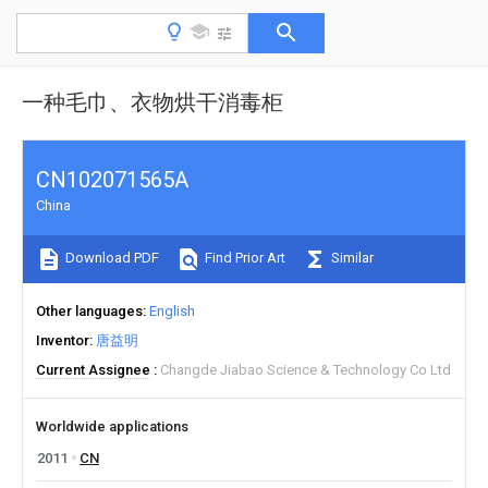
一种毛巾、衣物烘干消毒柜
CN102071565A
China
Download PDF
Find Prior Art
Similar
Other languages
English
Inventor
唐益明
Current Assignee
Changde Jiabao Science & Technology Co Ltd
Worldwide applications
2011
CN