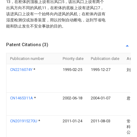
13，在柜体的顶板上设有出风口5，该出风口上设有两个
出风方向不同的风机11，在柜体的底板上设有进风口7，
该进风口上设有一个始终向内进风的风机；在柜体内设有
湿度检测仪或加香装置，用以控制自动断电，达到节省电
能和防止发生不安全事故的目的。
Patent Citations (3)
Publication number
Priority date
Publication date
Assi
CN2216074Y
*
1995-02-25
1995-12-27
刘继
CN1465311A
*
2002-06-18
2004-01-07
君 金
CN201915270U
*
2011-01-24
2011-08-03
常德
科技
公司