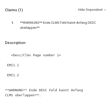
Claims
(1)
Hide Dependent
**WARNUNG** Ende CLMS Feld Kannt Anfang DESC
uberlappen**.
Description
   <Desc/Clms Page number 1> 

 EMI1.1 

 EMI1.2 

**WARNUNG** Ende DESC Feld kannt Anfang 
CLMS uberlappen**.
