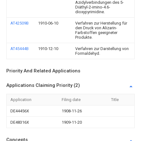
Azidylverbindungen des 5-
Diäthyl-2-imino-4.6-
dioxypyrimidine.
AT42509B
1910-06-10
Verfahren zur Herstellung für
den Druck von Alizarin-
Farbstoffen geeigneter
Produkte.
AT45444B
1910-12-10
Verfahren zur Darstellung von
Formaldehyd.
Priority And Related Applications
Applications Claiming Priority (2)
Application
Filing date
Title
DE44456X
1908-11-26
DE48316X
1909-11-20
Concepts