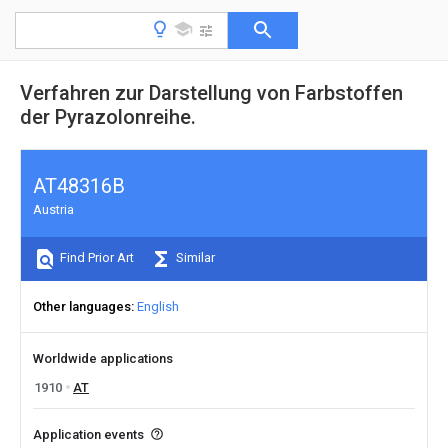
Verfahren zur Darstellung von Farbstoffen
der Pyrazolonreihe.
AT48316B
Austria
Find Prior Art
Similar
Other languages
English
Worldwide applications
1910
AT
Application events