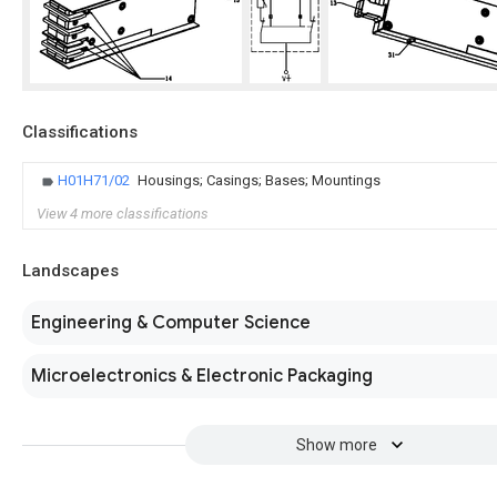
Classifications
H01H71/02
Housings; Casings; Bases; Mountings
View 4 more classifications
Landscapes
Engineering & Computer Science
Microelectronics & Electronic Packaging
Show more