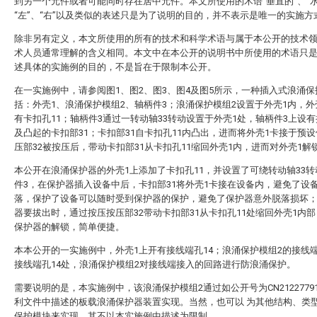
到另一个元件或者可能同时存在居中元件。本文所使用的术语“垂直的”、“水
“左”、“右”以及类似的表述只是为了说明的目的，并不表示是唯一的实施方
除非另有定义，本文所使用的所有的技术和科学术语与属于本公开的技术
术人员通常理解的含义相同。本文中在本公开的说明书中所使用的术语只
述具体的实施例的目的，不是旨在于限制本公开。
在一实施例中，请参阅图1、图2、图3、图4及图5所示，一种插入式浪涌
括：外壳1、浪涌保护模组2、轴柄件3；浪涌保护模组2设置于外壳1内，外
有卡扣孔11；轴柄件3通过一转动轴33转动设置于外壳1处，轴柄件3上设有
及凸起的卡扣部31；卡扣部31自卡扣孔11内凸出，进而将外壳1卡接于预
压部32被按压后，带动卡扣部31从卡扣孔11缩回外壳1内，进而对外壳1解
本公开在浪涌保护器的外壳1上添加了卡扣孔11，并设置了可绕转动轴33
件3，在保护器插入设备中后，卡扣部31将外壳1卡接在设备内，避免了设
落，保护了设备可以随时受到保护器的保护，避免了保护器意外脱落损坏
器要拔出时，通过按压按压部32带动卡扣部31从卡扣孔11处缩回外壳1内
保护器的解锁，简单便捷。
本本公开的一实施例中，外壳1上开有接线端孔14；浪涌保护模组2的接线
接线端孔14处，浪涌保护模组2对接线端接入的回路进行防浪涌保护。
需要说明的是，本实施例中，该浪涌保护模组2通过如公开号为CN21227791
利文件中描述的板载浪涌保护器装置实现。当然，也可以 为其他结构、类
保护模块来实现，其不以本实施例中描述为限制。