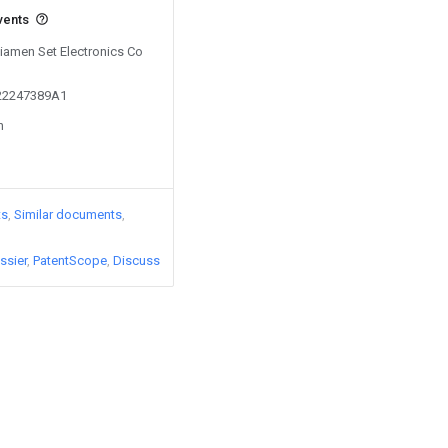
vents
Xiamen Set Electronics Co
022247389A1
n
ts
Similar documents
ssier
PatentScope
Discuss