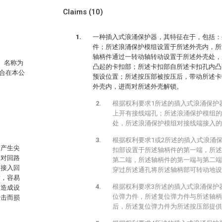
Claims
(10)
一种插入式浪涌保护器，其特征在于，包括：
件；所述浪涌保护模组设置于所述外壳内，所
轴柄件通过一转动轴转动设置于所述外壳处，
0、名称为
凸起的卡扣部；所述卡扣部自所述卡扣孔内凸
合在本公
预设位置；所述按压部被按压后，带动所述卡
外壳内，进而对所述外壳解锁。
根据权利要求1所述的插入式浪涌保护
上开有接线端孔；所述浪涌保护模组的
处，所述浪涌保护模组对接线端接入的
根据权利要求1或2所述的插入式浪涌
然产生尖
扣部设置于所述轴柄件的第一端，所述
涌对回路
第二端，所述轴柄件的第一端与第二端
而接入回
穿过所述通孔将所述轴柄部可转动地设
后，容易
根据权利要求3所述的插入式浪涌保护
，造成设
位弹力件，所述复位弹力件与所述轴柄
撞击而损
后，所述复位弹力件为所述按压部提供