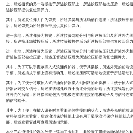
上，所述扭簧的另一端抵接于所述按压部上，所述按压部被按压后，所述
述按压部提供复位回弹力。
其中，所述复位弹力件为弹簧，所述弹簧与所述轴柄件连接；所述按压部
后，所述弹簧为所述按压部提供复位回弹力。
进一步地，所述弹簧为拉簧，所述拉簧两端分别与所述按压部及所述外壳
接；所述按压部被按压后，所述拉簧被拉伸后为所述按压部提供复位回弹
进一步地，所述弹簧为压簧，所述压簧两端分别与所述按压部及所述外壳
所述按压部被按压后，所述压簧被挤压后为所述按压部提供复位回弹力。
其中，为了可以手握该插入式浪涌保护器，便于其插拔，所述外壳的前端
手柄，所述插拔手柄上设有活动孔，所述按压部可活动地设置于所述活动
其中，为了便于将该插入式浪涌保护器接入到回路的正负极，且便于插入
护器及时交互信号，所述接线端孔设置于所述外壳的后端；所述接线端孔
述外壳的后端；所述接线端包括与电极连接线连接的电极端子及与信号连
的信号端子。
其中，为了便于在插入设备时查看浪涌保护模组的状态，所述外壳的前端
材料制成的查看窗，所述浪涌保护模组上设有用于显示浪涌保护 模组状态
部，所述查看窗处可查看所述指示部。
本公开在浪涌保护器的外壳上添加了卡扣孔，并设置了可绕转动轴转动的