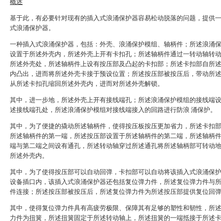
概述
基于此，有必要针对现有的插入式浪涌保护器容易松动脱落的问题，提供
式浪涌保护器。
一种插入式浪涌保护器，包括：外壳、浪涌保护模组、轴柄件；所述浪涌
设置于所述外壳内，所述外壳上开有卡扣孔；所述轴柄件通过一转动轴转
所述外壳处，所述轴柄件上设有按压部及凸起的卡扣部；所述卡扣部自所
内凸出，进而将所述外壳卡接于预设位置；所述按压部被按压后，带动所
从所述卡扣孔缩回所述外壳内，进而对所述外壳解锁。
其中，进一步地，所述外壳上开有接线端孔；所述浪涌保护模组的接线端
述接线端孔处，所述浪涌保护模组对接线端接入的回路进行防浪 涌保护。
其中，为了便捷的撬动所述轴柄件，使得按压板按压更加省力，所述卡扣
所述轴柄件的第一端，所述按压部设置于所述轴柄件的第二端，所述轴柄
端与第二端之间设有通孔，所述转动轴穿过所述通孔将所述轴柄部可转动
所述外壳内。
其中，为了使得按压部可以自动回弹，卡扣部可以自动将该插入式浪涌保
设备插口内，该插入式浪涌保护器还包括复位弹力件，所述复位弹力件与
件连接；所述按压部被按压后，所述复位弹力件为所述按压部提供复位回
其中，使得复位弹力件具有高疲劳极限、保障其有足够的塑性和韧性，所
力件为扭簧，所述扭簧固定于所述转动轴上，所述扭簧的一端抵接于所述