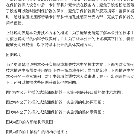
在保护器插入设备中后，卡扣部将外壳卡接在设备内，避免了设备松动脱
了设备可以随时受到保护器的保护，避免了保护器意外脱落损坏；当保护
时，通过按压按压部带动卡扣部从卡扣孔处缩回外壳内部，完成了保护器
简单便捷。
上述说明仅是本公开技术方案的概述，为了能够更清楚了解本公开的技术
可依照说明书的内容予以实施，并且为了让本公开的上述和其它目的、特
能够更明显易懂，以下特举本公开的具体实施方式。
附图说明
为了更清楚地说明本公开实施例或相关技术中的技术方案，下面将对实施
技术描述中所需要使用的附图作一简单地介绍，显而易见地，下面描述中
本公开的一些实施例，对于本领域普通技术人员来讲，在不付出创造性劳
下，还可以根据这些附图获得其他的附图。
图1为本公开的插入式浪涌保护器一实施例插接接口后的整体示意图；
图2为本公开的插入式浪涌保护器一实施例的电路原理图；
图3为本公开的插入式浪涌保护器一实施例的整体示意图；
图4为图3的内部结构示意图；
图5为图3的中轴柄件的结构示意图；