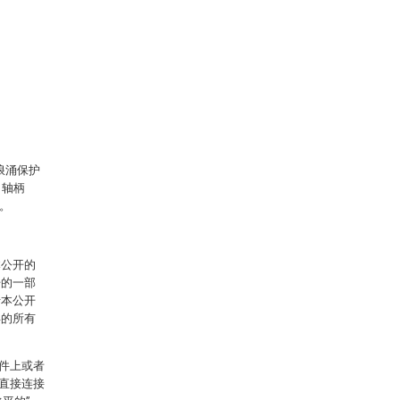
浪涌保护
、轴柄
簧。
本公开的
开的一部
于本公开
得的所有
件上或者
直接连接