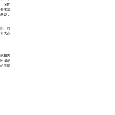
落，保护
器要拔出
的解锁，
手段，而
征和优点
例或相关
的附图是
动的前提