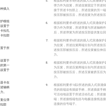
根据权利要求4所述的插入式浪涌保护
弹力件为扭簧，所述扭簧固定于所述转
一种插入
接于所述卡扣部上，所述扭簧的另一端
按压部被按压后，所述扭簧为所述按压
保护模组
根据权利要求4所述的插入式浪涌保护
动设置于
弹力件为弹簧，所述弹簧与所述轴柄件
述卡扣孔
后，所述弹簧为所述按压部提供复位回
述卡扣部
根据权利要求6所述的插入式浪涌保护
为拉簧，所述拉簧两端分别与所述按压
设置于所
述按压部被按压后，所述拉簧被拉伸后
力。
部设置于
根据权利要求6所述的插入式浪涌保护
件的第一
为压簧，所述压簧两端分别与所述按压
地设置于
按压部被按压后，所述压簧被挤压后为
力。
护器卡在
根据权利要求1或2所述的插入式浪涌
所述轴柄
壳的前端设有插拔手柄，所述插拔手柄
弹力。
可活动地设置于所述活动孔处；所述接
端；所述接线端包括与电极连接线连接
述复位弹
连接的信号端子。
卡扣部