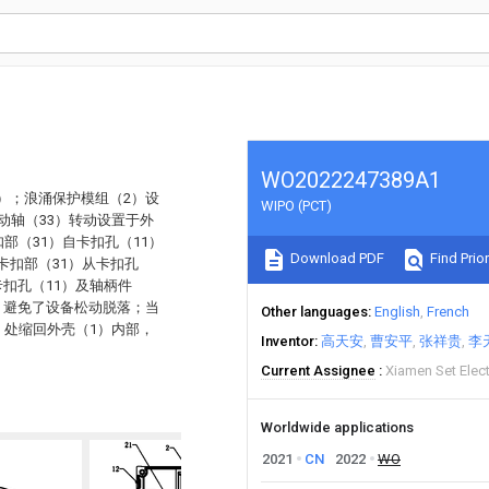
WO2022247389A1
）；浪涌保护模组（2）设
WIPO (PCT)
动轴（33）转动设置于外
部（31）自卡扣孔（11）
Download PDF
Find Prior
卡扣部（31）从卡扣孔
扣孔（11）及轴柄件
，避免了设备松动脱落；当
Other languages
English
French
）处缩回外壳（1）内部，
Inventor
高天安
曹安平
张祥贵
李
Current Assignee
Xiamen Set Elec
Worldwide applications
2021
CN
2022
WO