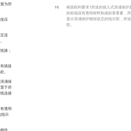
扭簧为所
根据权利要求1所述的插入式浪涌保护
的前端设有透明材料制成的查看窗，所
显示浪涌保护模组状态的指示部，所述
被按压
部。
固定连
力。
相抵接；
设有插拔
孔处。
式浪涌保
设置于所
接线连接
设有透明
的指示
轴柄件，