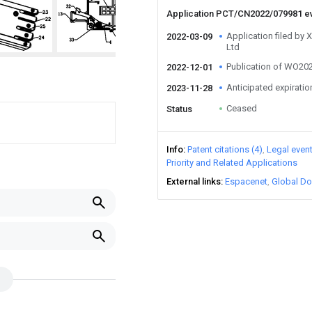
Application PCT/CN2022/079981 e
Application filed by 
2022-03-09
Ltd
Publication of WO2
2022-12-01
Anticipated expiratio
2023-11-28
Ceased
Status
Info
Patent citations (4)
Legal even
Priority and Related Applications
External links
Espacenet
Global Do