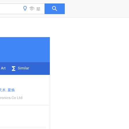
 Art
Similar
天木
夏焕
tronics Co Ltd