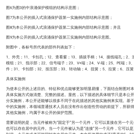
图6为图3的中浪涌保护模组的结构示意图；
图7为本公开的插入式浪涌保护器第一实施例内部结构示意图；
图8为本公开的插入式浪涌保护器第二实施例内部结构示意图；并且
图9为本公开的插入式浪涌保护器第三实施例内部结构示意图。
附图中，各标号所代表的部件列表如下：
1、外壳；11、卡扣孔；12、查看窗；13、插拔手柄；14、接线端孔；2、
模组；21、指示部；22、信号端子；23、V+端；24、V-端；25、PE端；3
件；31、卡扣部；32、按压部；33、转动轴；4、扭簧；5、拉簧；6、压
具体实施例
为使本公开的上述目的、特征和优点能够更加明显易懂，下面结合附图对
具体实施方式做清楚、完整的描述。显然，以下描述的具体细节只是本公
分实施例，本公开还能够以很多不同于在此描述的其他实施例来实现。基
中的实施例，本领域普通技术人员在没有作出创造性劳动的前提下，所获
其他实施例，均属于本公开的保护范围。
需要说明的是，当元件被称为“固定于”另一个元件，它可以直接在另一个元
也可以存在居中的元件。当一个元件被认为是“连接”另一个元件，它可以是