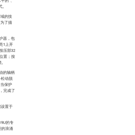
平的”、
式。
领域的技
是为了描
保护器，包
壳1上开
按压部32
设位置；按
锁。
转动的轴柄
备松动脱
；当保护
部，完成了
端设置于
9U的专
型的浪涌