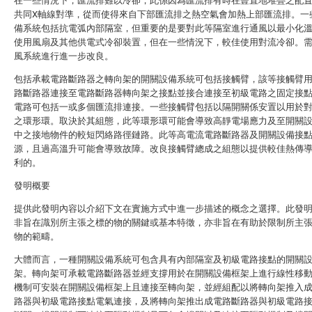
在一些情況下，匯流排難以冷卻，此係因為匯流排有時在豎直地堆疊之配
共同X軸線對準，從而使得來自下部匯流排之熱空氣會加熱上部匯流排。一
備系統包括抗電弧內部隔室，但重要的是要對此等隔室進行通風以最小化
使用風扇及其他供電式冷卻裝置，但在一些情況下，較佳使用對流冷卻。
風系統進行進一步改良。
包括承載電路斷路器之轉向架的開關設備系統可包括接觸臂，該等接觸臂
路斷路器連接至電路斷路器轉向架之接點並接合連接至初級電路之固定接
電路可包括一或多個匯流排連接。一些接觸臂包括以隔開關係安置以用於
之環形環。取決於其組態，此等環形環可能會導致高靜電場應力及至開關
中之接地物件的較短閃絡路徑鏈路。此等高電流電路斷路器及開關設備接
源，且過高溫升可能會導致故障。改良接觸臂總成之組態以提供較佳熱傳
利的。
發明概要
提供此發明內容以介紹下文在實施方式中進一步描述的概念之選擇。此發
非旨在識別所主張之標的物的關鍵或基本特徵，亦非旨在有助於限制所主
物的範疇。
大體而言，一種開關設備系統可包含具有內部隔室及初級電路接點的開關
架。轉向架可承載電路斷路器並經支撐用於在開關設備框架上進行線性移
機制可安裝在開關設備框架上且連接至轉向架，並經組配以將轉向架推入
路器與初級電路接點電氣連接，及將轉向架推出成電路斷路器與初級電路