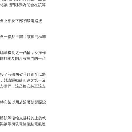
將該擋門移動為閉合在該等
包含上部及下部初級電路接
包含一接點主體且該擋門樞轉
該驅動機制之一凸輪，及操作
轉打開及閉合該擋門的一凸
連接至該轉向架且經組配以將
，與該驅動鏈互連之第一及
支撐桿，該凸輪安裝至該支
該轉向架以用於沿著該開關設
括將該等滾輪支撐於其上的軌
與該等初級電路接點電氣連