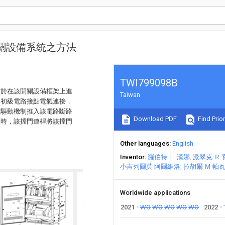
關設備系統之方法
TWI799098B
用於在該開關設備框架上進
Taiwan
與初級電路接點電氣連接，
該驅動機制推入該電路斷路
Download PDF
Find Prior
器時，該擋門連桿將該擋門
Other languages
English
Inventor
羅伯特 Ｌ 漢娜
派翠克 Ｒ
小吉列爾莫 阿爾維洛
拉胡爾 Ｍ 帕
Worldwide applications
2021
WO
WO
WO
WO
WO
2022