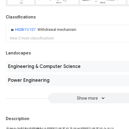
Classifications
H02B11/127
Withdrawal mechanism
View 2 more classifications
Landscapes
Engineering & Computer Science
Power Engineering
Show more
Description