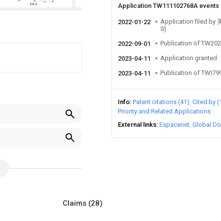
Application TW111102768A events
Application fi
2022-01-22
司
Publication of TW20
2022-09-01
Application granted
2023-04-11
Publication of TWI7
2023-04-11
Info
Patent citations (41)
Cited by (
Priority and Related Applications
External links
Espacenet
Global Do
Claims
(28)