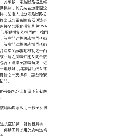
，其承載一電路斷路器且經
動機制，其安裝在該開關設
轉向架推入成該電路斷路器
推出成該電路斷路器與該等
連接至該驅動機制且包含樞
至該驅動機制及擋門的一擋門
，該擋門連桿將該擋門移動
，該擋門連桿將該擋門移動
含連接至該驅動機制之一凸
該凸輪之旋轉打開及閉合該
包含：連接至該轉向架且經
一驅動鏈，與該驅動鏈互連
鏈輪之一支撐桿，該凸輪安
擋門。
電路接點包含上部及下部初級
。
由該驅動鏈承載之一梭子及將
地連接至該第一鏈輪且具有一
一傳動工具以用於旋轉該蝸