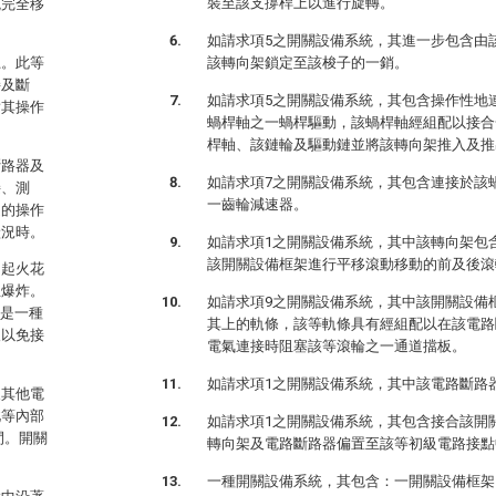
裝至該支撐桿上以進行旋轉。
統完全移
如請求項5之開關設備系統，其進一步包含由
上。此等
該轉向架鎖定至該梭子的一銷。
接及斷
如請求項5之開關設備系統，其包含操作性地
對其操作
蝸桿軸之一蝸桿驅動，該蝸桿軸經組配以接合
。
桿軸、該鏈輪及驅動鏈並將該轉向架推入及推
斷路器及
如請求項7之開關設備系統，其包含連接於該
接、測
一齒輪減速器。
定的操作
狀況時。
如請求項1之開關設備系統，其中該轉向架包
該開關設備框架進行平移滾動移動的前及後滾
引起火花
生爆炸。
如請求項9之開關設備系統，其中該開關設備
總是一種
其上的軌條，該等軌條具有經組配以在該電路
人以免接
電氣連接時阻塞該等滾輪之一通道擋板。
如請求項1之開關設備系統，其中該電路斷路
及其他電
此等內部
如請求項1之開關設備系統，其包含接合該開
間。開關
轉向架及電路斷路器偏置至該等初級電路接點
一種開關設備系統，其包含：一開關設備框架