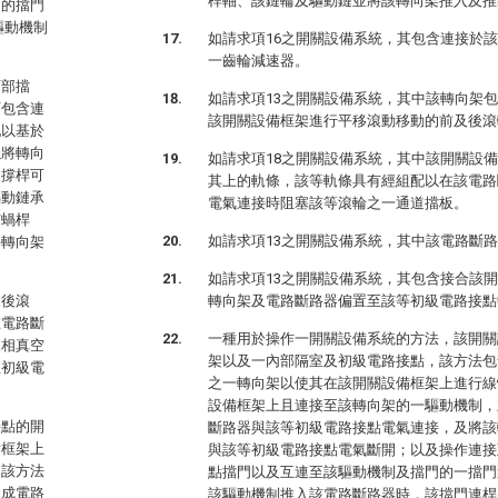
桿軸、該鏈輪及驅動鏈並將該轉向架推入及推
門的擋門
驅動機制
如請求項16之開關設備系統，其包含連接於
一齒輪減速器。
下部擋
如請求項13之開關設備系統，其中該轉向架
可包含連
該開關設備框架進行平移滾動移動的前及後滾
配以基於
以將轉向
如請求項18之開關設備系統，其中該開關設
支撐桿可
其上的軌條，該等軌條具有經組配以在該電路
驅動鏈承
電氣連接時阻塞該等滾輪之一通道擋板。
有蝸桿
如請求項13之開關設備系統，其中該電路斷
將轉向架
如請求項13之開關設備系統，其包含接合該
及後滾
轉向架及電路斷路器偏置至該等初級電路接點
在電路斷
一種用於操作一開關設備系統的方法，該開關
三相真空
架以及一內部隔室及初級電路接點，該方法包
至初級電
之一轉向架以使其在該開關設備框架上進行線
設備框架上且連接至該轉向架的一驅動機制，
接點的開
斷路器與該等初級電路接點電氣連接，及將該
備框架上
與該等初級電路接點電氣斷開；以及操作連接
。該方法
點擋門以及互連至該驅動機制及擋門的一擋門
出成電路
該驅動機制推入該電路斷路器時，該擋門連桿