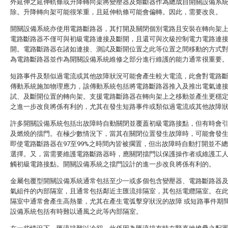
外延伸之延伸軌條或升降轉向架將變壓器及熔斷器作為總成自開關設備系
除。升降轉向架可能很笨重，且延伸軌條可能會偏轉。因此，需要改良。
開關設備系統亦使用電路斷路器，其打開及關閉個別電路且安裝在轉向架
電路斷路器不僅可與初級電路連接及斷開，且還可與次級控制電力電路連
開。電路斷路器在諸如連接、測試及斷開位置之此等位置之間移動的方式
為電路斷路器並作為開關設備系統維修之部分進行維護的能力通常很重要
短路事件及類似過電流或其他故障狀況可能會產生較大電流，此會對電路
傳動系統施加物理應力，該傳動系統包括將電路斷路器推入及推出電氣連
試、及斷開位置的轉向架。支援電路斷路器在轉向架上之移動並產生更穩
之進一步改良將係有利的，尤其在發生短路事件或類似過電流或其他故障
許多開關設備系統包括出故障時自動關閉並覆蓋初級電路接點，但有時會
及燃燒的擋門。在極少數情況下，當其在關閉位置發生故障時，可能會發
即使電路斷路器在97至99%之時間內皆被擱置，但出故障時自動打開並不
選擇。又，當需要維護電路斷路器時，應關閉擋門以保護操作者或維護工
觸初級電路接點。開關設備系統之擋門設計的進一步改良將係有利的。
金屬包覆型開關設備系統通常包括至少一或多個包含變壓器、電路斷路器
氣組件的內部隔室，且通常包括鄰近主匯流排隔室，其包括電纜隔室。在
隔室中通常會產生高熱量，尤其在產生電弧擊穿狀況的故障 或短路事件期
設備系統包括有時難以通風之此等內部隔室。