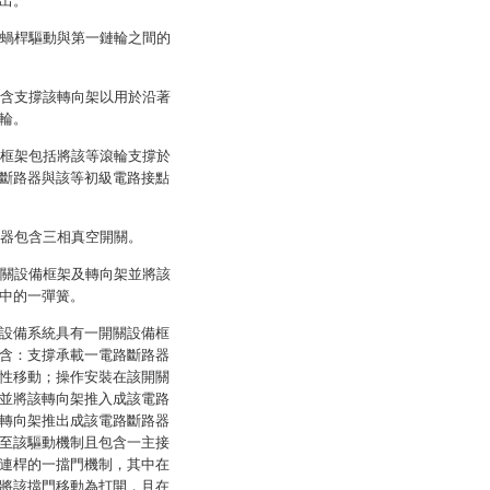
出。
該蝸桿驅動與第一鏈輪之間的
包含支撐該轉向架以用於沿著
輪。
備框架包括將該等滾輪支撐於
斷路器與該等初級電路接點
路器包含三相真空開關。
開關設備框架及轉向架並將該
中的一彈簧。
設備系統具有一開關設備框
含：支撐承載一電路斷路器
性移動；操作安裝在該開關
並將該轉向架推入成該電路
轉向架推出成該電路斷路器
至該驅動機制且包含一主接
連桿的一擋門機制，其中在
將該擋門移動為打開，且在