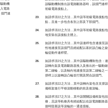
至驅動機
該驅動機制推出該電路斷路器時，該擋門連桿
推入電路
初級電路接點上。
，擋門連
如請求項22之方法，其中該等初級電路接點
點，且進一步包含各別上部及下部擋門。
如請求項22之方法，其中該等初級電路接點
地安裝在該接點主體上。
如請求項22之方法，其中該連桿包含連接至
性地連接至該擋門且經組配以基於該凸輪之旋
輪從動件連桿臂。
如請求項25之方法，其中該驅動機制包含：
該轉向架及電路斷路器推入及推出的一驅動鏈
第二鏈輪，以及軸向地連接至該第二鏈輪之一
撐桿上以旋轉該凸輪並打開及閉合該擋門。
如請求項22之方法，其中該轉向架包含支撐
備框架進行平移滾動移動的前及後滾輪。
如請求項27之方法，其中該開關設備框架包
條，且該等軌條具有經組配以在該電路斷路器
接時阻塞該等滾輪的一通道擋板。