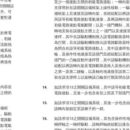
置中沿著
至少一個接點主體的初級電路接點；一轉向架
些開關設
支撐用於在該開關設備框架上線性移動；一驅
溫升。可
備框架上且連接至該轉向架，並經組配以將該
需要對通
與該等初級電路接點電氣連接，及將該轉向架
初級電路接點電氣斷開；以及一擋門機制，其
轉地安裝在該接點主體上之一 擋門以及連接
用於將電
連桿，其中在該驅動機制推入該電路斷路器時
點，初級
為打開，且在該驅動機制推出該電路斷路器時
對流散熱
為閉合在該等初級電路接點上，其中該連桿包
設備系統
輪，及操作性地連接至該擋門且經組配以基於
點指為熱
擋門的一凸輪從動件連桿臂，其中該驅動機制
導將係有
組配以將該轉向架及電路斷路器推入及推出的
之第一及第二鏈輪，以及軸向地連接至該第二
裝在該支撐桿上以旋轉該凸輪並打開及閉合該
明內容並
如請求項13之開關設備系統，其中該等初級
張之標的
電路接點，且進一步包含各別上部及下部擋門
如請求項13之開關設備系統，其進一步包含
設備框
該轉向架鎖定至該梭子的一銷。
動。驅動
如請求項13之開關設備系統，其包含操作性
成電路斷
蝸桿軸之一蝸桿驅動，該蝸桿軸經組配以接合
接點電氣