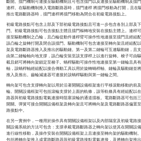
斷開。擋門機制可連接至驅動機制且可包含擋門以及連接至驅動機制及擋
連桿。在驅動機制推入電路斷路器時，擋門連桿 將擋門移動為打開，且在
推出電路斷路器時，擋門連桿將擋門移動為閉合在初級電路接點上。
初級電路接點可包含上部及下部初級電路接點且可進一步包含各別上部及
門。初級電路接點可包含接點主體且擋門樞轉地安裝在接點主體上。連桿
接至驅動機制之凸輪，且凸輪從動件連桿臂可操作性地連接至擋門且經組
該凸輪之旋轉打開及閉合該擋門。驅動機制可包含連接至轉向架且經組配
架及電路斷路器推入及推出的驅動鏈。第一及第二鏈輪可互連驅動鏈，且
由第二鏈輪軸向地支撐，該凸輪安裝至該支撐桿上以進行旋轉。梭子可由
載且銷可將轉向架鎖定至梭子。蝸桿驅動可操作性地連接至第一鏈輪且具
軸，該蝸桿軸經組配以接合傳動工具以用於旋轉蝸桿軸、鏈輪及驅動鏈並
推入及推出。齒輪減速器可連接於該蝸桿驅動與第一鏈輪之間。
轉向架可包含支撐轉向架以用於沿著開關設備框架進行平移滾動移動的前
輪。開關設備框架可包括滾輪支撐於上面的軌條，該等軌條具有經組配以
路器與初級電路接點電氣連接時阻塞滾輪的通道擋板。電路斷路器可包括
開關。彈簧可接合開關設備框架及轉向架且可將轉向架及電路斷路器偏置
路接點中。
在另一實例中，一種用於操作具有開關設備框架以及內部隔室及初級電路
關設備系統的方法可包含：支撐承載電路斷路器之轉向架以使其在開關設
進行線性移動，及操作安裝在開關設備框架上且連接至轉向架的驅動機制
包括將轉向架推入成電路斷路器與初級電路接點電氣連接，及將轉向架推