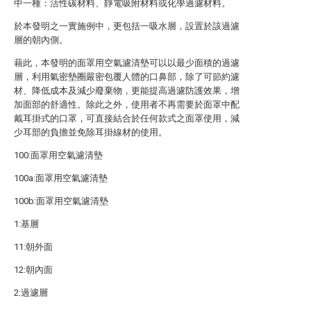
中一種：活性碳材料、靜電吸附材料或化學過濾材料。
於本發明之一實施例中，更包括一吸水層，設置於該過濾
層的朝內側。
藉此，本發明的面罩用空氣濾清墊可以以最少面積的過濾
層，利用氣密墊圈嚴密包覆人體的口鼻部，除了可節約濾
材、降低成本及減少廢棄物，更能提高過濾防護效果，增
加面部的舒適性。除此之外，使用者不再需要於面罩中配
戴耳掛式的口罩，可直接結合於任何款式之面罩使用，減
少耳部的負擔並免除耳掛線材的使用。
100:面罩用空氣濾清墊
100a:面罩用空氣濾清墊
100b:面罩用空氣濾清墊
1:基層
11:朝外面
12:朝內面
2:過濾層