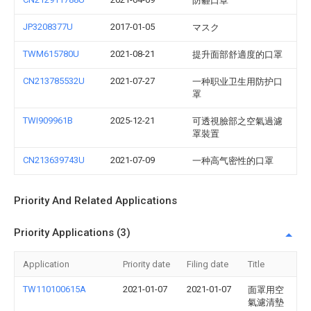
防霾口罩
JP3208377U
2017-01-05
マスク
TWM615780U
2021-08-21
提升面部舒適度的口罩
CN213785532U
2021-07-27
一种职业卫生用防护口
罩
TWI909961B
2025-12-21
可透視臉部之空氣過濾
罩裝置
CN213639743U
2021-07-09
一种高气密性的口罩
Priority And Related Applications
Priority Applications (3)
Application
Priority date
Filing date
Title
TW110100615A
2021-01-07
2021-01-07
面罩用空
氣濾清墊