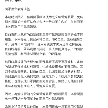
Description
面罩用空氣濾清墊
本發明係關於一種與面罩結合使用之空氣過濾裝置，更特
別的是關於一種可結合於包括一般口罩在內的，任何面罩
上的面罩用空氣濾清墊。
目前市面上既有的口罩或面罩等空氣過濾裝置區分成不同
用途、不同等級，例如外科口罩、N95口罩、微粒粉塵口
罩、濾毒口罩/面罩等，使用者視需求與用途而選擇使用。
目前既有的口罩為利用耳掛繩，將人臉的鼻部以下的面部
完整包覆，利用濾材過濾空氣中的污染物。
然而口鼻以外的大部分的面部其實不需要罩覆濾材，多餘
的濾材不僅造成材料浪費，也造成使用者的面部悶熱、耳
部不舒服等問題。目前的口罩，也因受限於形狀與材質，
而難達到美化人臉的功效。除此之外，耳掛繩與鼻樑夾的
搭配，也難以使口罩與面部完全密合，氣體仍可能自口罩
邊緣不經濾材而進入，過濾效果堪憂。
因此，為解決習知的空氣過濾裝置的種種問題，本發明提
出一種可結合於面罩上的面罩用空氣濾清墊。
為達上述目的及其他目的，本發明提出一種面罩用空氣濾