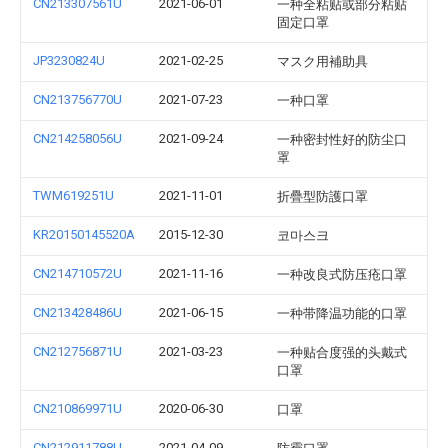
CN213307561U
2021-06-01
一种全粘贴或部分粘贴
固定口罩
JP3230824U
2021-02-25
マスク用補助具
CN213756770U
2021-07-23
一种口罩
CN214258056U
2021-09-24
一种密封性好的防尘口
罩
TWM619251U
2021-11-01
折疊型防護口罩
KR20150145520A
2015-12-30
코마스크
CN214710572U
2021-11-16
一种改良式防压疮口罩
CN213428486U
2021-06-15
一种带降温功能的口罩
CN212756871U
2021-03-23
一种贴合度强的头戴式
口罩
CN210869971U
2020-06-30
口罩
CN212911788U
2021-04-09