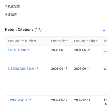
3:氣密墊圈
4:連結件
Patent Citations (17)
Publication number
Priority date
Publication date
Assi
CN2614068Y
*
2003-05-10
2004-05-05
王士
US20060201513A1
*
2003-04-17
2006-09-14
Wa C
TWM370415U
*
2009-06-17
2009-12-11
Aok T
Ltd