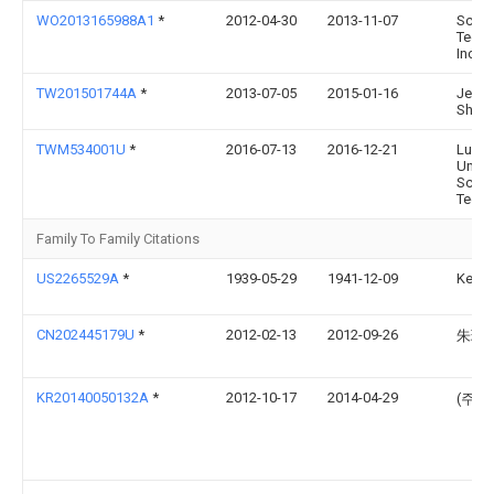
WO2013165988A1
*
2012-04-30
2013-11-07
Scott
Techn
Inc.
TW201501744A
*
2013-07-05
2015-01-16
Jerry 
Sheng
TWM534001U
*
2016-07-13
2016-12-21
Lung
Univer
Scien
Techn
Family To Family Citations
US2265529A
*
1939-05-29
1941-12-09
Kemp
CN202445179U
*
2012-02-13
2012-09-26
朱玮
KR20140050132A
*
2012-10-17
2014-04-29
(주)