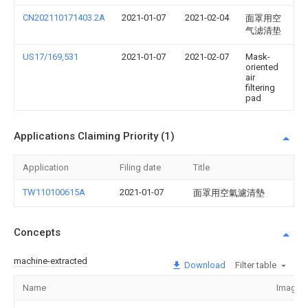
CN202110171403.2A
2021-01-07
2021-02-04
面罩用空
气滤清垫
US17/169,531
2021-01-07
2021-02-07
Mask-
oriented
air
filtering
pad
Applications Claiming Priority (1)
Application
Filing date
Title
TW110100615A
2021-01-07
面罩用空氣濾清墊
Concepts
machine-extracted
Download
Filter table
Name
Image