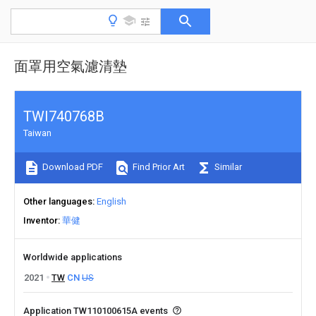
面罩用空氣濾清墊
TWI740768B
Taiwan
Download PDF
Find Prior Art
Similar
Other languages
English
Inventor
華健
Worldwide applications
2021
TW
CN
US
Application TW110100615A events