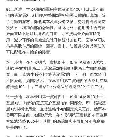
綜上所述，本發明的面罩用空氣濾清墊100可以以最少面
積的過濾層2，利用氣密墊圈3嚴密包覆人體的口鼻部，除
了可節約濾材、降低成本及減少廢棄物，更能提高過濾防
護效果，增加面部的舒適性。除此之外，使用者不再需要
於面罩M中配戴耳掛式的口罩，可直接結合於面罩M使
用，減少耳部的負擔並免除耳掛線材的使用。面罩M可以
為具美妝作用的面紗、面罩、圍巾、防護具或飾品等任何
可以配戴在人臉前的裝置。
進一步地，在本發明第一實施例中，如圖1A及圖1B所示，
連結件4的數量為二，過濾層2的輪廓形狀為上方細而底部
寬，而二連結件4分別位於過濾層2的上下二側。而本發明
不限於此，如圖2所示，在本發明第二實施例的面罩用空氣
濾清墊100a中，二連結件4分別位於過濾層2的左右二側。
進一步地，在本發明第一實施例中，如圖1A及圖1B所示，
基層1的二端部的寬度寬於基層1的中間部分。即，縮減基
層1的材料使用量，並使連結件4的固定效果更好。然而本
發明不限於此，如圖3所示，在本發明第三實施例的面罩用
空氣濾清墊100b中，基層1的為端部與中間部分的寬度都
等長的矩形。