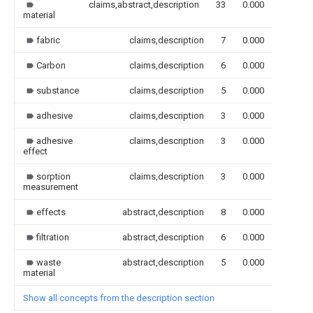
claims,abstract,description
33
0.000
material
fabric
claims,description
7
0.000
Carbon
claims,description
6
0.000
substance
claims,description
5
0.000
adhesive
claims,description
3
0.000
adhesive
claims,description
3
0.000
effect
sorption
claims,description
3
0.000
measurement
effects
abstract,description
8
0.000
filtration
abstract,description
6
0.000
waste
abstract,description
5
0.000
material
Show all concepts from the description section