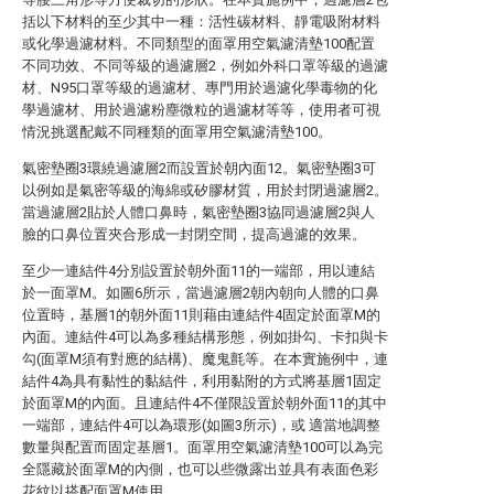
括以下材料的至少其中一種：活性碳材料、靜電吸附材料
或化學過濾材料。不同類型的面罩用空氣濾清墊100配置
不同功效、不同等級的過濾層2，例如外科口罩等級的過濾
材、N95口罩等級的過濾材、專門用於過濾化學毒物的化
學過濾材、用於過濾粉塵微粒的過濾材等等，使用者可視
情況挑選配戴不同種類的面罩用空氣濾清墊100。
氣密墊圈3環繞過濾層2而設置於朝內面12。氣密墊圈3可
以例如是氣密等級的海綿或矽膠材質，用於封閉過濾層2。
當過濾層2貼於人體口鼻時，氣密墊圈3協同過濾層2與人
臉的口鼻位置夾合形成一封閉空間，提高過濾的效果。
至少一連結件4分別設置於朝外面11的一端部，用以連結
於一面罩M。如圖6所示，當過濾層2朝內朝向人體的口鼻
位置時，基層1的朝外面11則藉由連結件4固定於面罩M的
內面。連結件4可以為多種結構形態，例如掛勾、卡扣與卡
勾(面罩M須有對應的結構)、魔鬼氈等。在本實施例中，連
結件4為具有黏性的黏結件，利用黏附的方式將基層1固定
於面罩M的內面。且連結件4不僅限設置於朝外面11的其中
一端部，連結件4可以為環形(如圖3所示)，或 適當地調整
數量與配置而固定基層1。面罩用空氣濾清墊100可以為完
全隱藏於面罩M的內側，也可以些微露出並具有表面色彩
花紋以搭配面罩M使用。