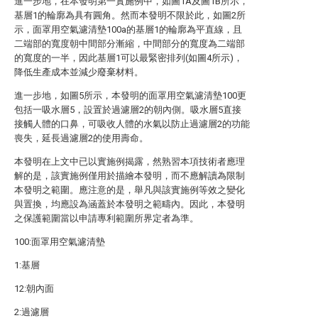
進一步地，在本發明第一實施例中，如圖1A及圖1B所示，
基層1的輪廓為具有圓角。然而本發明不限於此，如圖2所
示，面罩用空氣濾清墊100a的基層1的輪廓為平直線，且
二端部的寬度朝中間部分漸縮，中間部分的寬度為二端部
的寬度的一半，因此基層1可以最緊密排列(如圖4所示)，
降低生產成本並減少廢棄材料。
進一步地，如圖5所示，本發明的面罩用空氣濾清墊100更
包括一吸水層5，設置於過濾層2的朝內側。吸水層5直接
接觸人體的口鼻，可吸收人體的水氣以防止過濾層2的功能
喪失，延長過濾層2的使用壽命。
本發明在上文中已以實施例揭露，然熟習本項技術者應理
解的是，該實施例僅用於描繪本發明，而不應解讀為限制
本發明之範圍。應注意的是，舉凡與該實施例等效之變化
與置換，均應設為涵蓋於本發明之範疇內。因此，本發明
之保護範圍當以申請專利範圍所界定者為準。
100:面罩用空氣濾清墊
1:基層
12:朝內面
2:過濾層