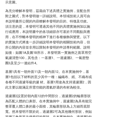
示意圖。
為充分瞭解本發明，茲藉由下述具體之實施例，並配合所
附之圖式，對本發明做一詳細說明。本領域技術人員可由
本說明書所公開的內容瞭解本發明的目的、特徵及功效。
須注意的是，本發明可透過其他不同的具體實施例加以施
行或應用，本說明書中的各項細節亦可基於不同觀點與應
用，在不悖離本發明的精神下進行各種修飾與變更。以下
的實施方式將進一步詳細說明本發明的相關技術內容，但
所公開的內容並非用以限制本發明的申請專利範圍。說明
如後：如圖1A及圖1B所示，本發明第一實施例之面罩用空
氣濾清墊100，其包含：一基層1、一過濾層2、一氣密墊
圈3及至少一連結件4。
基層1具有一朝外面11及一朝內面12。在本實施例中，基
層1包括以下材料的至少其中一種：編織布、紙、不織布或
各種不同過濾等級的濾 材。基層1用途為支持過濾層2，因
此主要以能滿足所需功能的透氣舒適的布材為較佳。
過濾層2設置於朝內面12的中間部分，過濾層2的輪廓形狀
為匹配人體的口鼻部。在本實施例中，過濾層2為具有能完
整罩覆人體口鼻的最小面積，其輪廓形狀為上方細而底部
寬。然本發明不限於此，過濾層2可為其他幾何形狀，例如
等腰三角形等方便裁切的形狀。在本實施例中，過濾層2包