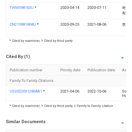
TWM598163U
*
2020-04-14
2020-07-11
奇異
有限
CN213881868U
*
2020-09-25
2021-08-06
李庆
* Cited by examiner, † Cited by third party
Cited By (1)
Publication number
Priority date
Publication date
Assi
Family To Family Citations
US20220312868A1
*
2021-04-06
2022-10-06
Suza
Holli
* Cited by examiner, † Cited by third party, ‡ Family to family citation
Similar Documents