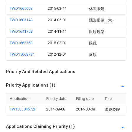
TWD166560S
2015-03-11
休閒眼鏡
TWD160314S
2014-05-01
隱形眼鏡（六）
TWD164175S
2014-11-11
眼鏡鏡架
TWD166336S
2015-03-01
眼鏡
TWD150687S1
2012-12-01
泳鏡
Priority And Related Applications
Priority Applications (1)
Application
Priority date
Filing date
Title
TW103304672F
2014-08-08
2014-08-08
眼鏡鏡腳
Applications Claiming Priority (1)