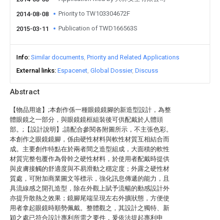
Priority to TW103304672F
2014-08-08
Publication of TWD166563S
2015-03-11
Info
Similar documents
Priority and Related Applications
External links
Espacenet
Global Dossier
Discuss
Abstract
【物品用途】;本創作係一種眼鏡鏡腳的新造型設計，為整
體眼鏡之一部分，與眼鏡鏡框組裝後可供配戴於人體頭
部。;【設計說明】;請配合參閱各附圖所示，不主張色彩。
本創作之眼鏡鏡腳，係由硬性材料與軟性材質互相結合而
成。主要創作特點在於兩者間之造型組成，大面積的軟性
材質完整包覆作為骨幹之硬性材料，於使用者配戴時提供
與皮膚接觸的舒適度與不易滑動之穩定度；外露之硬性材
質處，可附加商業圖文等標示，強化訊息傳遞的能力，且
具流線感之開孔造型，除在外觀上賦予流暢的動感設計外
亦提升散熱之效果；鏡腳尾端呈現左右外擴狀態，方便使
用者拿起眼鏡時順勢佩戴。整體觀之，其設計之獨特、新
穎之處已符合設計專利所需之要件，爰依法提起專利申