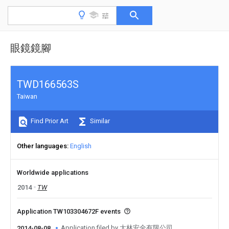
眼鏡鏡腳
TWD166563S
Taiwan
Find Prior Art
Similar
Other languages
English
Worldwide applications
2014
TW
Application TW103304672F events
Application filed by 大林安全有限公司
2014-08-08