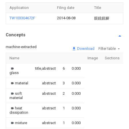
Application
Filing date
Title
TW103304672F
2014-08-08
眼鏡鏡腳
Concepts
machine-extracted
Download
Filter table
Name
Image
Sections
C
title,abstract
6
0.000
glass
material
abstract
3
0.000
soft
abstract
2
0.000
material
heat
abstract
1
0.000
dissipation
mixture
abstract
1
0.000