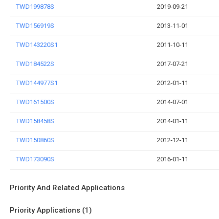
TWD199878S
2019-09-21
TWD156919S
2013-11-01
TWD143220S1
2011-10-11
TWD184522S
2017-07-21
TWD144977S1
2012-01-11
TWD161500S
2014-07-01
TWD158458S
2014-01-11
TWD150860S
2012-12-11
TWD173090S
2016-01-11
Priority And Related Applications
Priority Applications (1)