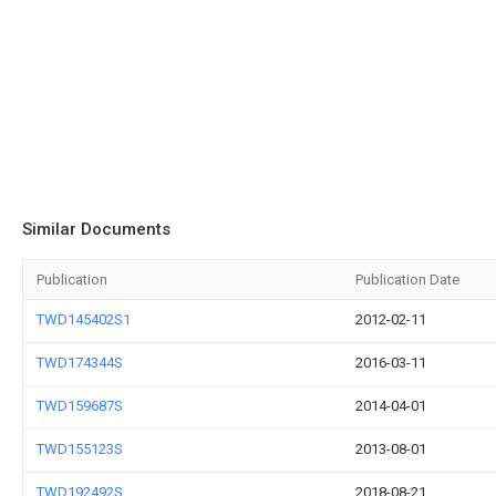
Similar Documents
Publication
Publication Date
TWD145402S1
2012-02-11
TWD174344S
2016-03-11
TWD159687S
2014-04-01
TWD155123S
2013-08-01
TWD192492S
2018-08-21