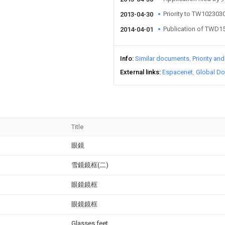
Priority to TW102303
2013-04-30
Publication of TWD1
2014-04-01
Info
Similar documents
Priority an
External links
Espacenet
Global Do
Title
眼鏡
雪鏡鏡框(二)
眼鏡鏡框
眼鏡鏡框
Glasses feet