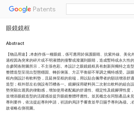
Patents
眼鏡鏡框
Abstract
【物品用途】;本創作係一種眼鏡，係可應用於保護眼睛、抗紫外線、美化
過程因為突來的碎片或不明液體的撞擊或潑灑到眼睛，造成暫時或永久性的傷
合參閱各附圖所示，不主張色彩。本設計之眼鏡鏡框具有創新與獨特之造
整體造型呈現出型態穩固、轉折俐落、方正平衡卻不單調之獨特感受。該
框內側設計有軟料墊，且延伸至框的前端，用以貼合佩帶者的額頭增添舒
造型；框外部左右側設有凹槽各一。鏡腳採用硬料與二次射出軟料的組合
勢突顯出迥異的律動感，增加使用者配戴的舒適性、穩定性及鏡腳彈性度
並增添眼鏡造型的活躍感並提升眼鏡整體呼應性。並其概念在同類產品未
專利要件，依法提起專利申請，祈請鈞局詳予審查並早日賜予專利為禱。;
故省略右側視圖。