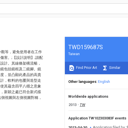
TWD159687S
外觀等，避免使用者在工作
Taiwan
害。;【設計說明】;請配
型設計。其線條架構流暢，
Find Prior Art
Similar
眼鏡包括鏡框及二鏡腳。鏡
適度，並凸顯此產品的高貴
設計，軟料的包覆與造型走
Other languages
English
，使其蘊含四平八穩之意象
見，新穎之處已符合新式樣
Worldwide applications
右側視圖與左側視圖對稱，
2013
TW
Application TW102303083F events
Application file
2013-04-30