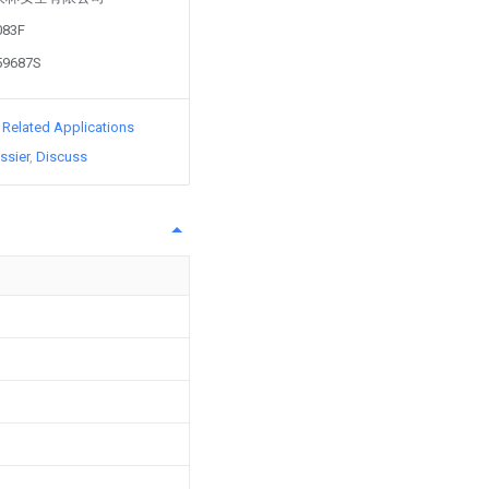
083F
59687S
d Related Applications
ssier
Discuss