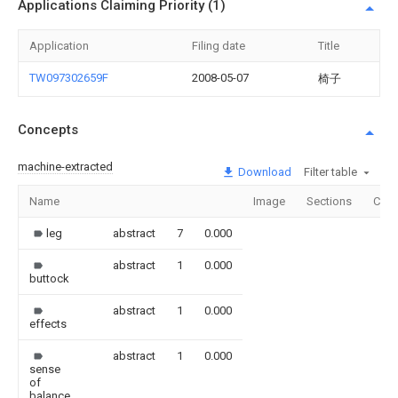
Applications Claiming Priority (1)
Application
Filing date
Title
TW097302659F
2008-05-07
椅子
Concepts
machine-extracted
Download
Filter table
Name
Image
Sections
Coun
leg
abstract
7
0.000
abstract
1
0.000
buttock
abstract
1
0.000
effects
abstract
1
0.000
sense
of
balance