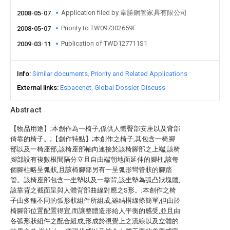
Application filed by 韋勝鋼管家具有限公司
2008-05-07
Priority to TW097302659F
2008-05-07
Publication of TWD127711S1
2009-03-11
Info
Similar documents
Priority and Related Applications
External links
Espacenet
Global Dossier
Discuss
Abstract
【物品用途】;本創作為一椅子,係供人體臀部安座以及背部
倚靠的椅子。;【創作特點】;本創作之椅子,其包含一椅腳
部以及一椅座部,該椅座部軸向連接於該椅腳部之上端,該椅
腳部設有複數根間隔分立且自由端朝地面延伸的腳柱,該每
個腳柱略呈弧狀,且該椅腳部另有一呈弧形彎管狀的腳踏
管。該椅座部包含一坐墊以及一靠背,該坐墊為弧凸狀塊體,
該靠背之截面呈與人體背部曲線對應之S形。;本創作之椅
子由多種不同的弧形狀組件所組成,雖結構線條簡單,但由於
椅腳部位置配置得宜,而讓整體造形給人平衡的感受,並且由
各弧形狀組件之配合組成,形成於視覺上之流線以及立體的