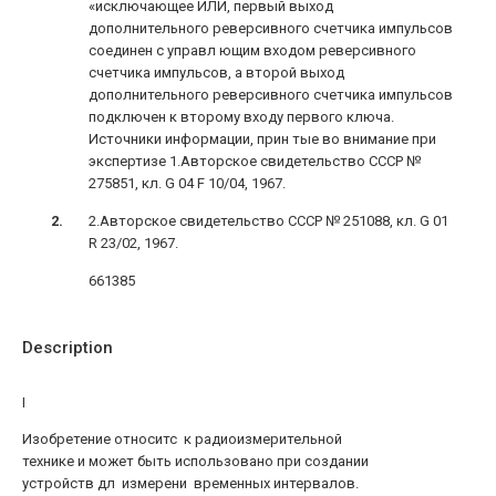
«исключающее ИЛИ, первый выход
дополнительного реверсивного счетчика импульсов
соединен с управл ющим входом реверсивного
счетчика импульсов, а второй выход
дополнительного реверсивного счетчика импульсов
подключен к второму входу первого ключа.
Источники информации, прин тые во внимание при
экспертизе 1.Авторское свидетельство СССР №
275851, кл. G 04 F 10/04, 1967.
2.Авторское свидетельство СССР № 251088, кл. G 01
R 23/02, 1967.
661385
Description
I
Изобретение относитс к радиоизмерительной
технике и может быть использовано при создании
устройств дл измерени временных интервалов.