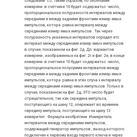
следовани f/2. Таким образом, по окончании
измерени в счетчике 10 будет содержатьс число,
пропорциональное полуразности интервалов между
передними и между задними фронтами измер емых
импульсов, котора равна интервалу между
серединами измер емых импульсов . Так через
полуразность указанных интервалов определ етс
интервал между серединами измер емых импульсов
в случае, показанном на фиг. 2д. Дл вариантов
измерени , изображенных на фиг. 2г и фиг. 2е, в конце
измерени в счетчике 10 будет содержатьс число,
пропорциональное полусумме интервалов между
передними и между задними фронтами измер емых
импульсов, котора равна в этих случа х интервалу
между серединами измер емых импульсов. Только в
случае, показанном на фиг. 2д, ЭТО число будет
отрицательное, так как середина импульса,
поступающего на шину 12, опережает во времени
середину импульса, поступающего на щину 13
измерител . Формула изобретени Измеритель
интервалов между серединами импульсов,
содержащий генератор импульсов , выход которого
подключен к первому входу первого ключа и через