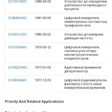
SU733100A1
1980-05-05
Устройство дл определени
длительности переходного
процесса
SU868640A1
1981-09-30
Цифровой измеритель
симметричных составл ющих
трехфазной сети
SU930147A1
1982-05-23
Устройство дл измерени
девиации частоты
SU373656A1
1973-03-12
Цифровой измеритель
тангенса угла потерь
неэлектролитических
конденсаторов
SU542339A2
1977-01-05
Адаптивный временной
дискретизатор
SU585456A1
1977-12-25
Цифровой радиоимпульсный
фазометр с посто нным
измерительным временем
Priority And Related Applications