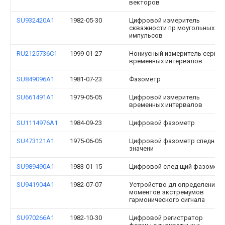
векторов
SU932420A1
1982-05-30
Цифровой измеритель
скважности пр моугольных
импульсов
RU2125736C1
1999-01-27
Нониусный измеритель серии
временных интервалов
SU849096A1
1981-07-23
Фазометр
SU661491A1
1979-05-05
Цифровой измеритель
временных интервалов
SU1114976A1
1984-09-23
Цифровой фазометр
SU473121A1
1975-06-05
Цифровой фазометр спеднего
значени
SU989490A1
1983-01-15
Цифровой след щий фазометр
SU941904A1
1982-07-07
Устройство дл определени
моментов экстремумов
гармонического сигнала
SU970266A1
1982-10-30
Цифровой регистратор