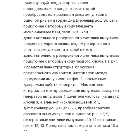
суммирующий вход которого через
последовательно соединенные второй
преобразователь разнопол рных импульсов в
однопол рные и вторую дифф-еренцируюш,ую цепь
подключен к второму входу элемента
«исключающее ИЛИ, первый выход
дополнительного реверсивного счетчика импульсов
соединен с управл ющим входом реверсивного
счетчика импульсов , а второй выход
дополнительного реверсивного счетчика импульсов
подключен к второму входу первого ключа. На фиг.
1 представлена структурна блоксхема
предлагаемого измерител интервалов между
серединами импульсов; на фиг. 2 - временные
диаграммы работы измерител . Измеритель
интервалов между серединами импульсов содержит
генератор импульсов 1, делитель частоты (на два) 2,
ключи 3, 4, элемент «исключающее ИЛИ 5,
дифференцирующие цепи 6, 7, преобразователи
разнопол рных импульсов в однопол рные 8, 9,
реверсивные счетчики импульсов 10, 11 и входные
щины 12, 13. Перед началом измерени счетчики 10 и