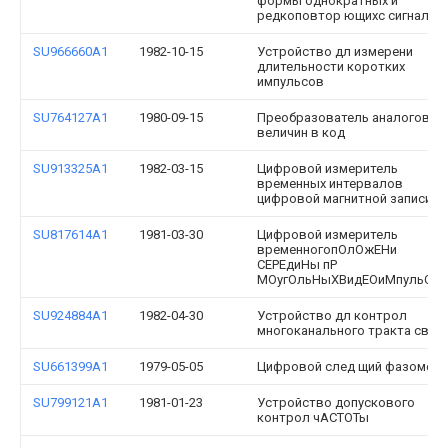
формы однократных и
редкоповтор ющихс сигналов
SU966660A1
1982-10-15
Устройство дл измерени
длительности коротких
импульсов
SU764127A1
1980-09-15
Преобразователь аналоговых
величин в код
SU913325A1
1982-03-15
Цифровой измеритель
временных интервалов
цифровой магнитной записи 1
SU817614A1
1981-03-30
Цифровой измеритель
временногопОлОжЕНи
СЕРЕдиНы пР
МОугОльНыХВидЕОиМпульСО
SU924884A1
1982-04-30
Устройство дл контрол
многоканального тракта св зи
SU661399A1
1979-05-05
Цифровой след щий фазометр
SU799121A1
1981-01-23
Устройство допускового
контрол чАСТОТы