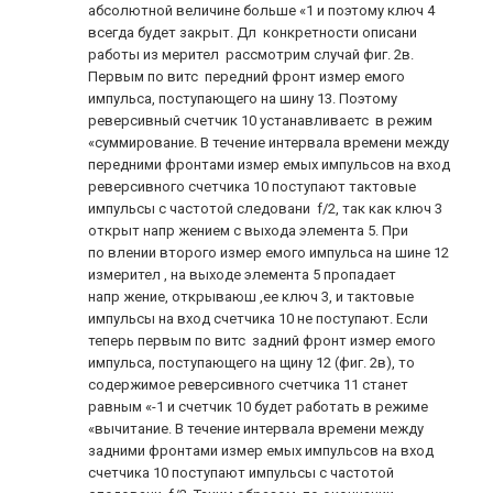
абсолютной величине больше «1 и поэтому ключ 4
всегда будет закрыт. Дл конкретности описани
работы из мерител рассмотрим случай фиг. 2в.
Первым по витс передний фронт измер емого
импульса, поступающего на шину 13. Поэтому
реверсивный счетчик 10 устанавливаетс в режим
«суммирование. В течение интервала времени между
передними фронтами измер емых импульсов на вход
реверсивного счетчика 10 поступают тактовые
импульсы с частотой следовани f/2, так как ключ 3
открыт напр жением с выхода элемента 5. При
по влении второго измер емого импульса на шине 12
измерител , на выходе элемента 5 пропадает
напр жение, открываюш ,ее ключ 3, и тактовые
импульсы на вход счетчика 10 не поступают. Если
теперь первым по витс задний фронт измер емого
импульса, поступающего на щину 12 (фиг. 2в), то
содержимое реверсивного счетчика 11 станет
равным «-1 и счетчик 10 будет работать в режиме
«вычитание. В течение интервала времени между
задними фронтами измер емых импульсов на вход
счетчика 10 поступают импульсы с частотой