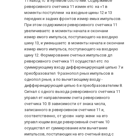
11 наход тс в нулевом состо нии. Содержимое
реверсивного счетчика 11 измен етс на «1 в
моменты поступлени на входные щины 12 и 13
передних и задних фронтов измер емых импульсов.
При этом содержимое реверсивного счетчика 11
увеличиваетс в моменты начала и окончани
измер емого импульса, поступающего на входную
шину 13, и уменьшаетс в моменты начала и окончани
измер емого импульса, поступающего на входную
щину 12. Формирование счетных импульсов дл
реверсивного счетчика 11 осуществл етс по
суммирующему входу дифференцирующей цепью 7 и
преобразовател 9 разнопол рных импульсов в
однопол рные, а по вычитающему входу -
дифференцирующей цепью 6 и преобразователем 8.
Сигнал с одного выхода реверсивного счетчика 11
управл ет направлением счета реверсивного
счетчика 10. В зависимости от знака числа,
записанного в реверсивном счетчике 11 и,
соответственно, от уровн напр жени на его
управл ющем входе реверсивный счетчик 10
осуществл ет суммирование или вычитание
импульсов, поступающих на его счетный вход с