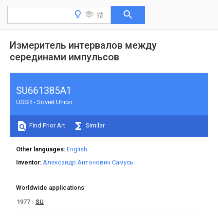
Измеритель интервалов между
серединами импульсов
SU661385A1
USSR - Soviet Union
Find Prior Art
Similar
Other languages
English
Inventor
Александр Антонович Самусь
Worldwide applications
1977
SU