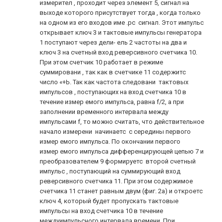
измерител , проходит через элемент 5, сигнал на
выходе которого присутствует тогда , когда только
на одном из его входов име .рс сигнал. Этот импульс
открывает ключ 3 и тактовые импульсы генератора
1 поступают через дели- ель 2 частоты на два и
ключ 3 на счетный вход реверсивного счетчика 10.
При этом счетчик 10 работает в режиме
суммировани , так как в счетчике 11 содержитс
число «+Ь. Так как частота следовани тактовых
импульсов , поступающих на вход счетчика 10 в
течение измер емого импульса, равна f/2, а при
заполнении временного интервала между
импульсами f, то можно считать, что действительное
начало измерени начинаетс с середины первого
измер емого импульса. По окончании первого
измер емого импульса дифференцирующей цепью 7 и
преобразователем 9 формируетс второй счетный
импульс , поступающий на суммирующий вход
реверсивного счетчика 11. При этом содержимое
счетчика 11 станет равным двум (фиг. 2а) и откроетс
ключ 4, который будет пропускать тактовые
импульсы на вход счетчика 10 в течение
междуимпульсного интервала времени. При