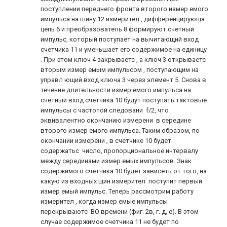
поступлении переднего фронта второго измер емого
импульса на шину 12 измерител , дифференцирующа
цепь 6 и преобразователь 8 формируют счетный
импульс, который поступает на вычитающий вход
счетчика 11 и уменьшает его содержимое на единицу
. При этом ключ 4 закрываетс , а ключ 3 открываетс
вторым измер емым импульсом , поступающим на
управл ющий вход ключа 3 через элемент 5. Снова в
течение длительности измер емого импульса на
счетный вход счетчика 10 будут поступать тактовые
импульсы с частотой следовани f/2, что
эквивалентно окончанию измерени в середине
второго измер емого импульса. Таким образом, по
окончании измерени , в счетчике 10 будет
содержатьс число, пропорциональное интервалу
между серединами измер емых импульсов. Знак
содержимого счетчика 10 будет зависеть от того, на
какую из входных щин измерител поступит первый
измер емый импульс. Теперь рассмотрим работу
измерител , когда измер емые импульсы
перекрываютс ВО времени (фиг. 2в, г. д, е). В этом
случае содержимое счетчика 11 не будет по