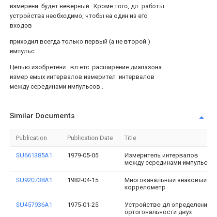
измерени будет неверный . Кроме того, дл работы
устройства необходимо, чтобы на один из его
входов
приходил всегда только первый (а не второй )
импульс.
Целью изобретени вл етс расширение диапазона
измер емых интервалов измерител интервалов
между серединами импульсов .
Similar Documents
Publication
Publication Date
Title
SU661385A1
1979-05-05
Измеритель интервалов
между серединами импульсов
SU920738A1
1982-04-15
Многоканальный знаковый
коррелометр
SU457936A1
1975-01-25
Устройство дл определени
ортогональности двух