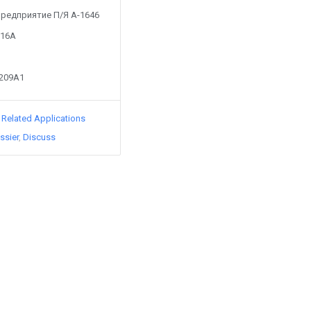
y Предприятие П/Я А-1646
916A
1209A1
d Related Applications
ssier
Discuss