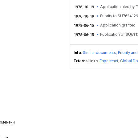
Application filed b
1976-10-19
Priority to SU762412
1976-10-19
Application granted
1978-06-15
Publication of SU61
1978-06-15
Info
Similar documents
Priority an
External links
Espacenet
Global Do
рименени