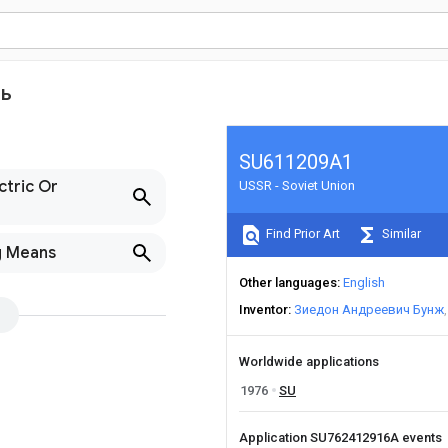
ль
SU611209A1
ctric Or
USSR - Soviet Union
Find Prior Art
Similar
g Means
Other languages
English
Inventor
Зиедон Андреевич Бунж
Worldwide applications
1976
SU
Application SU762412916A events