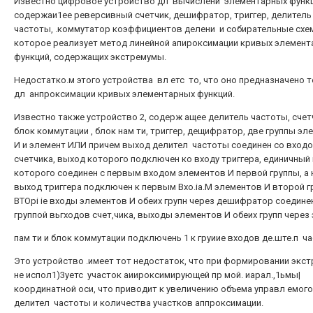
Известно цифровое устройство дл вычислени элементарных функц
содержаи1ее реверсивный счетчик, дешифратор, триггер, делитель
частоты, .коммутатор коэффициентов делени и собирательные схе
которое реализует метод линейной апироксимации кривых элемент
функций, содержащих экстремумы.
Недостатко.м этого устройства вл етс то, что оно предназначено 
дл анпроксимации кривых элементарных функций.
Известно также устройство 2, содерж ащее делитель частоты, счет
блок коммутации , блок нам ти, триггер, дещифратор, две группы эл
И и элемент ИЛИ причем выход делител частоты соединен со вход
счетчика, выход которого подключен ко входу триггера, единичный
которого соединен с первым входом элементов И первой группы, а
выход триггера подключен к первым Bxo.ia.M элементов И второй г
BTOpi ie входы элементов И обеих групн через дешифратор соедине
группой вьгходов счет,чика, выходы элементов И обеих групп через
пам ти и блок коммутации подключень 1 к груиие входов де.ште.п ч
Это устройство .имеет тот недостаток, что при формировании экст
не испол1)3уетс участок аиироксимирующей пр мой. иарал.,1ьмы|
координатной оси, что приводит к увеличению объема управл емого
делител частоты и количества участков аппроксимации.