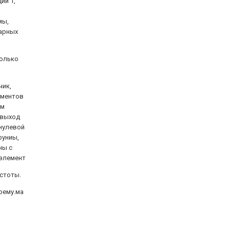
ий 1,
мы,
арных
только
чик,
ементов
ом
 выход
 нулевой
руниы,
ны с
 элемент
астоты.
рему.ма