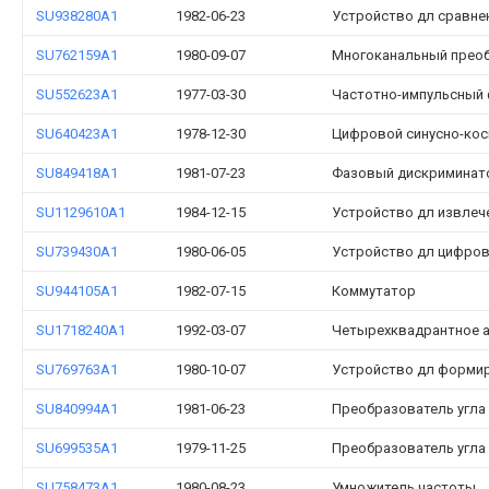
SU938280A1
1982-06-23
Устройство дл сравне
SU762159A1
1980-09-07
Многоканальный преоб
SU552623A1
1977-03-30
Частотно-импульсный 
SU640423A1
1978-12-30
Цифровой синусно-кос
SU849418A1
1981-07-23
Фазовый дискриминат
SU1129610A1
1984-12-15
Устройство дл извлече
SU739430A1
1980-06-05
Устройство дл цифров
SU944105A1
1982-07-15
Коммутатор
SU1718240A1
1992-03-07
Четырехквадрантное а
SU769763A1
1980-10-07
Устройство дл формир
SU840994A1
1981-06-23
Преобразователь угла
SU699535A1
1979-11-25
Преобразователь угла
SU758473A1
1980-08-23
Умножитель частоты