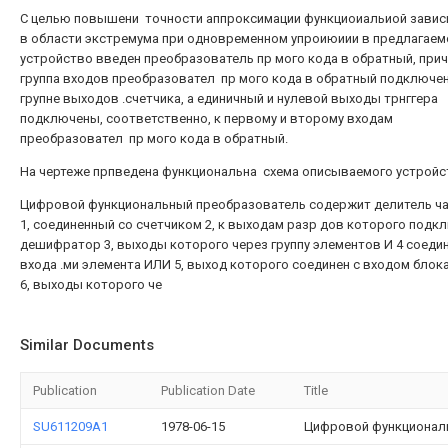
С целью повышени точности аппроксимации функциоиальиой зави
в области экстремума при одновременном упроиюиии в предлагаем
устройство введен преобразователь пр мого кода в обратный, при
группа входов преобразовател пр мого кода в обратный подключен
групне выходов .счетчика, а единичный и нулевой выходы трнггера
подключены, соответственно, к первому и второму входам
преобразовател пр мого кода в обратный.
На чертеже прпведена функциональна схема описываемого устройс
Цифровой функциональный преобразователь содержит делитель ч
1, соединенный со счетчиком 2, к выходам разр дов которого под
дешифратор 3, выходы которого через группу элементов И 4 соеди
входа .ми элемента ИЛИ 5, выход которого соединен с входом блока
6, выходы которого че
Similar Documents
Publication
Publication Date
Title
SU611209A1
1978-06-15
Цифровой функционал