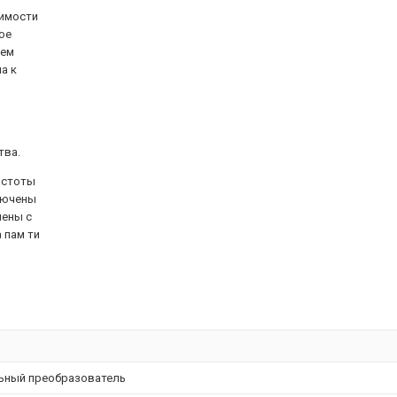
симости
ое
чем
а к
тва.
астоты
ключены
нены с
 пам ти
ьный преобразователь