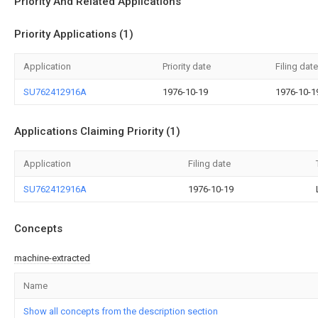
Priority And Related Applications
Priority Applications (1)
Application
Priority date
Filing date
SU762412916A
1976-10-19
1976-10-1
Applications Claiming Priority (1)
Application
Filing date
SU762412916A
1976-10-19
Concepts
machine-extracted
Name
Show all concepts from the description section