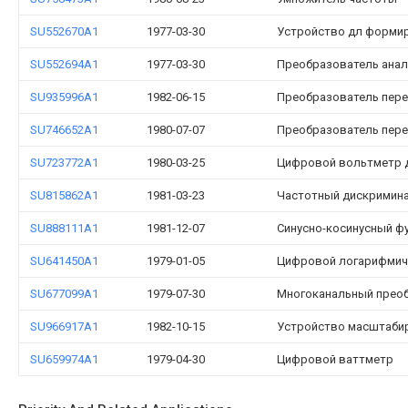
SU552670A1
1977-03-30
Устройство дл формир
SU552694A1
1977-03-30
Преобразователь анал
SU935996A1
1982-06-15
Преобразователь пере
SU746652A1
1980-07-07
Преобразователь пере
SU723772A1
1980-03-25
Цифровой вольтметр д
SU815862A1
1981-03-23
Частотный дискримин
SU888111A1
1981-12-07
Синусно-косинусный ф
SU641450A1
1979-01-05
Цифровой логарифмич
SU677099A1
1979-07-30
Многоканальный преоб
SU966917A1
1982-10-15
Устройство масштаби
SU659974A1
1979-04-30
Цифровой ваттметр