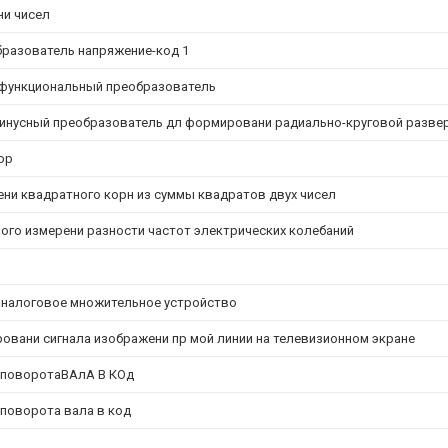
ни чисел
разователь напряжение-код 1
функциональный преобразователь
инусный преобразователь дл формировани радиально-круговой разве
ор
ни квадратного корн из суммы квадратов двух чисел
ого измерени разности частот электрических колебаний
налоговое множительное устройство
овани сигнала изображени пр мой линии на телевизионном экране
 поворотаВАлА B КОд
 поворота вала в код